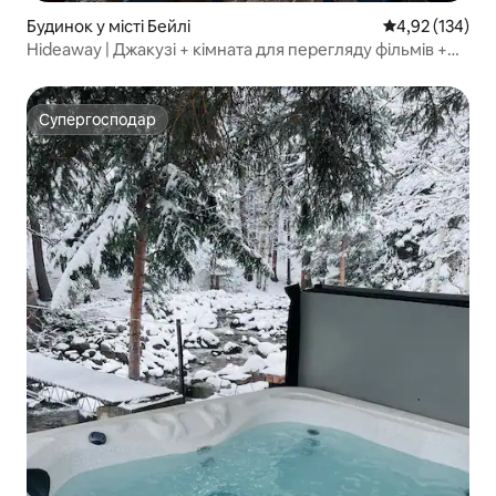
Будинок у місті Бейлі
Середня оцінка
4,92 (134)
Hideaway | Джакузі + кімната для перегляду фільмів +
місце для багаття
Супергосподар
Супергосподар