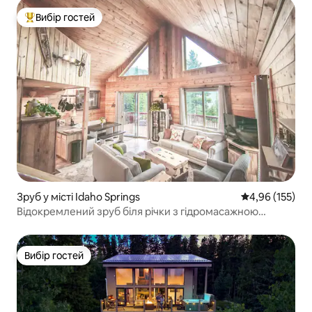
Вибір гостей
Топ вибір гостей
Зруб у місті Idaho Springs
Середня оцінка
4,96 (155)
Відокремлений зруб біля річки з гідромасажною
ванною та ігровою кімнатою
Вибір гостей
Вибір гостей