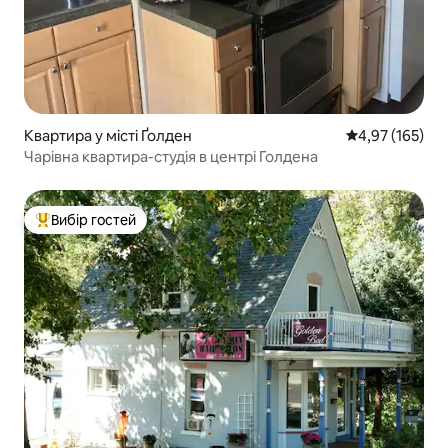
Квартира у місті Ґолден
Середня оцінка
4,97 (165)
Чарівна квартира-студія в центрі Голдена
Вибір гостей
Топ вибір гостей