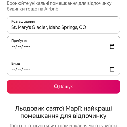
Бронюйте унікальні помешкання для відпочинку,
будинки тощо на Airbnb
Розташування
Отримавши результати пошуку, використовуйте для навігації с
Прибуття
Виїзд
Пошук
Льодовик святої Марії: найкращі
помешкання для відпочинку
Гості погоджуються: ці помешкання мають високі