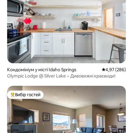
Кондомініум у місті Idaho Springs
Середня оцінка:
4,97 (286)
Olympic Lodge @ Silver Lake ~ Дивовижні краєвиди!
Вибір гостей
Топ вибір гостей