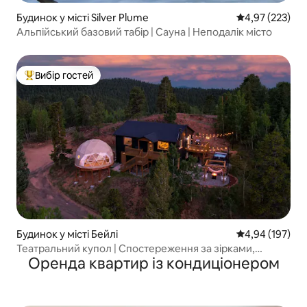
Будинок у місті Silver Plume
Середня оцінка
4,97 (223)
Альпійський базовий табір | Сауна | Неподалік місто
Вибір гостей
Топ вибір гостей
Будинок у місті Бейлі
Середня оцінка
4,94 (197)
Театральний купол | Спостереження за зірками,
Оренда квартир із кондиціонером
джакузі, гамак, тераса