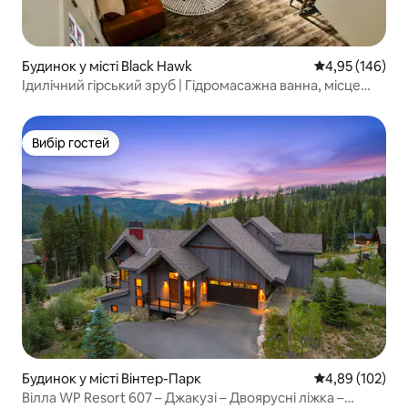
Будинок у місті Black Hawk
Середня оцінка
4,95 (146)
Ідилічний гірський зруб | Гідромасажна ванна, місце
для багаття, краєвиди
Вибір гостей
Вибір гостей
Будинок у місті Вінтер-Парк
Середня оцінка
4,89 (102)
Вілла WP Resort 607 – Джакузі – Двоярусні ліжка –