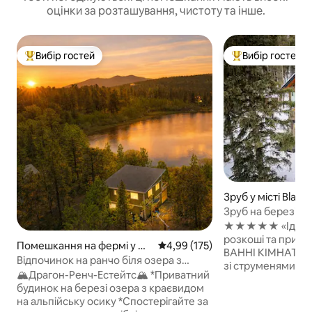
оцінки за розташування, чистоту та інше.
Вибір гостей
Вибір гостей
Топ вибір гостей
Топ вибір гостей
Зруб у місті Black
Зруб на березі рі
ванна, місце для 
★★★★★ «Ідеаль
розкоші та природи», 
Помешкання на фермі у мі
Середня оцінка: 4,99 з 5, відгук
4,99 (175)
ВАННІ КІМНАТИ –
сті Black Hawk
Відпочинок на ранчо біля озера з
зі струменями 
джакузі та сауною
🏔️Драгон-Ренч-Естейтс🏔️ *Приватний
ВАННА ТА ГАМАК 
будинок на березі озера з краєвидом
струмка або пого
на альпійську осику *Спостерігайте за
🔥 ЗАТИШНІ ВЕЧО