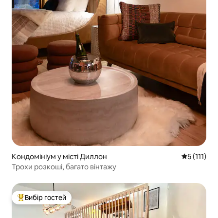
Кондомініум у місті Диллон
Середня оці
5 (111)
Трохи розкоші, багато вінтажу
Вибір гостей
Топ вибір гостей