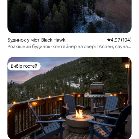
Будинок у місті Black Hawk
Середня оцінка
4,97 (104)
Розкішний будинок-контейнер на озері | Аспен, сауна,
вид на гори
Вибір гостей
Вибір гостей