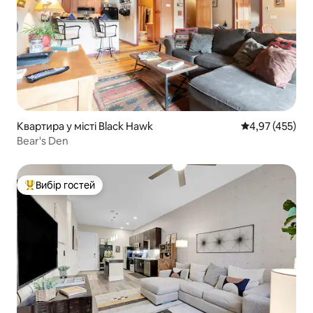
Квартира у місті Black Hawk
Середня оцінка
4,97 (455)
Bear's Den
Вибір гостей
Топ вибір гостей