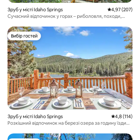
Зруб у місті Idaho Springs
Середня оцінка:
4,97 (207)
Сучасний відпочинок у горах – риболовля, походи,
спостереження за зірками
Вибір гостей
Вибір гостей
Зруб у місті Idaho Springs
Середня оцінк
4,8 (114)
Розкішний відпочинок на березі озера за годину їзди
від Денвера