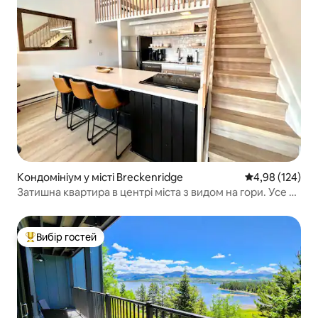
Кондомініум у місті Breckenridge
Середня оцінка
4,98 (124)
Затишна квартира в центрі міста з видом на гори. Усе в
межах пішої доступності!
Вибір гостей
Топ вибір гостей