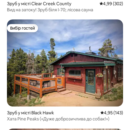
Зруб у місті Clear Creek County
Середня оцінка:
4,99 (302)
Вид на затоку! Зруб біля I-70; лісова сауна
Вибір гостей
Вибір гостей
Зруб у місті Black Hawk
Середня оцінка
4,95 (143)
Хата Pine Peaks («Дуже доброзичлива до собак!»)