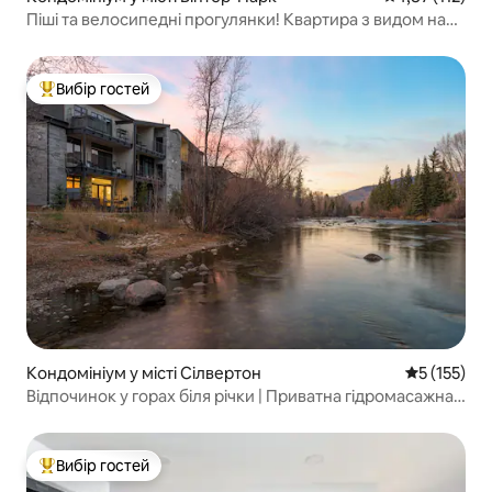
Піші та велосипедні прогулянки! Квартира з видом на
гори за 1 квартал від головної вулиці
Вибір гостей
Топ вибір гостей
Кондомініум у місті Сілвертон
Середня оці
5 (155)
Відпочинок у горах біля річки | Приватна гідромасажна
ванна
Вибір гостей
Топ вибір гостей