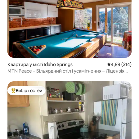
Квартира у місті Idaho Springs
Середня оцінка
4,89 (314)
MTN Peace – Більярдний стіл і усамітнення – Ліцензія
№2022-06
Вибір гостей
Топ вибір гостей