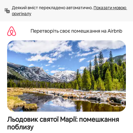
Перейти
Деякий вміст перекладено автоматично. 
Показати мовою 
до
оригіналу
вмісту
Перетворіть своє помешкання на Airbnb
Льодовик святої Марії: помешкання
поблизу