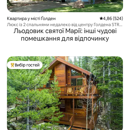
Квартира у місті Ґолден
Середня оцінка:
4,86 (524)
Люкс із 2 спальнями недалеко від центру Голдена STR-
Льодовик святої Марії: інші чудові
23-0024
помешкання для відпочинку
Вибір гостей
Топ вибір гостей