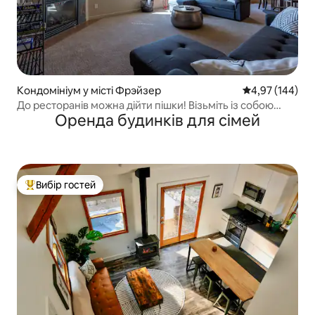
Кондомініум у місті Фрэйзер
Середня оцінка
4,97 (144)
До ресторанів можна дійти пішки! Візьміть із собою
Оренда будинків для сімей
вудку!
Вибір гостей
Топ вибір гостей