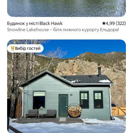
Будинок у місті Black Hawk
Середня оцінка:
4,99 (322)
Snowline Lakehouse – біля лижного курорту Ельдора!
Вибір гостей
Топ вибір гостей