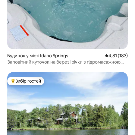
Будинок у місті Idaho Springs
Середня оцінка
4,81 (183)
Заповітний куточок на березі річки з гідромасажною
ванною, сауною та фортепіано.
Вибір гостей
Топ вибір гостей