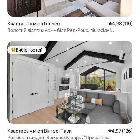
Квартира у місті Ґолден
Середня оцінка
4,98 (110)
Золотий відпочинок – біля Ред-Рокс, пішохідні
маршрути та пивоварні
Вибір гостей
Топ вибір гостей
Квартира у місті Вінтер-Парк
Середня оцінка
4,97 (126)
Розкішна студія в Зимовому парку*Приватна