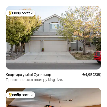
гідромасажна ванна*Величний вид
Вибір гостей
Топ вибір гостей
Квартира у місті Супириор
Середня оцінка:
4,95 (238)
Просторе ліжко розміру king size.
Вибір гостей
Топ вибір гостей