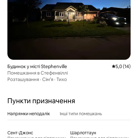
Будинок у місті Stephenville
Середня оцін
5,0 (14)
Помешкання в Стефенвіллі
Розташування
·
Сім’я
·
Тихо
Пункти призначення
Напрямки неподалік
Інші типи помешкань
Сент-Джонс
Шарлоттаун