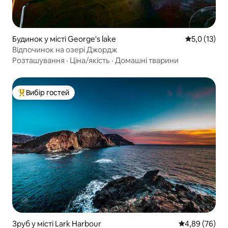
Будинок у місті George's lake
Середня оцін
5,0 (13)
Відпочинок на озері Джордж
Розташування
·
Ціна/якість
·
Домашні тварини
Вибір гостей
Топ вибір гостей
Зруб у місті Lark Harbour
Середня оцінка
4,89 (76)