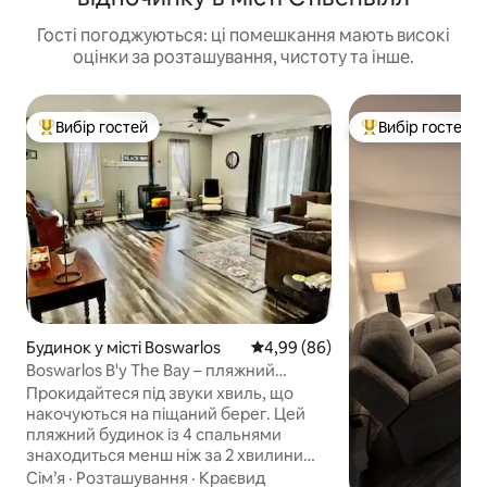
Гості погоджуються: ці помешкання мають високі
оцінки за розташування, чистоту та інше.
Вибір гостей
Вибір гостей
Топ вибір гостей
Топ вибір гостей
Будинок у місті Boswarlos
Середня оцінка: 4,99 з 5, відгу
4,99 (86)
Boswarlos B'y The Bay – пляжний
будинок для відпочинку
Прокидайтеся під звуки хвиль, що
накочуються на піщаний берег. Цей
пляжний будинок із 4 спальнями
знаходиться менш ніж за 2 хвилини
ходьби від океану. 1 дуже широке
Сім’я
·
Розташування
·
Краєвид