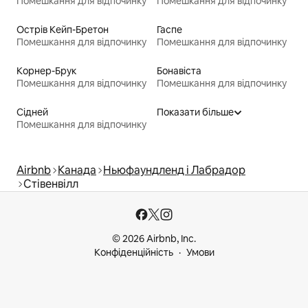
Помешкання для відпочинку
Помешкання для відпочинку
Острів Кейп-Бретон
Гаспе
Помешкання для відпочинку
Помешкання для відпочинку
Корнер-Брук
Бонавіста
Помешкання для відпочинку
Помешкання для відпочинку
Сідней
Показати більше
Помешкання для відпочинку
Airbnb
Канада
Ньюфаундленд і Лабрадор
Стівенвілл
© 2026 Airbnb, Inc.
Конфіденційність
Умови