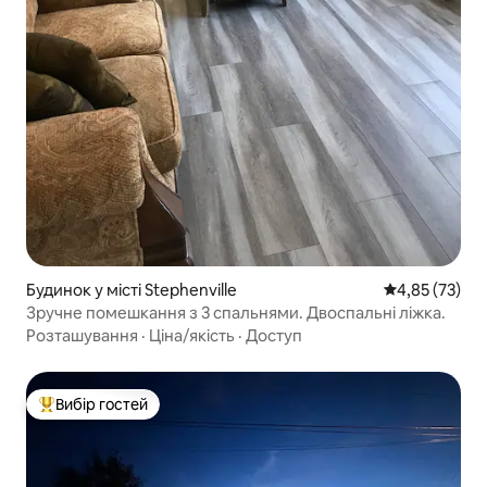
Будинок у місті Stephenville
Середня оцінк
4,85 (73)
Зручне помешкання з 3 спальнями. Двоспальні ліжка.
Розташування
·
Ціна/якість
·
Доступ
Вибір гостей
Топ вибір гостей