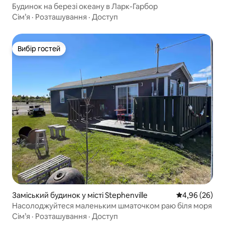
Будинок на березі океану в Ларк-Гарбор
Сім’я
·
Розташування
·
Доступ
Вибір гостей
Вибір гостей
Заміський будинок у місті Stephenville
Середня оцінка
4,96 (26)
Насолоджуйтеся маленьким шматочком раю біля моря
Сім’я
·
Розташування
·
Доступ