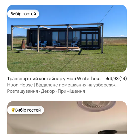
Вибір гостей
Вибір гостей
Транспортний контейнер у місті Winterhous
Середня оцінк
4,93 (14)
es
Huon House | Віддалене помешкання на узбережжі
океану
Розташування
·
Декор
·
Приміщення
Вибір гостей
Топ вибір гостей