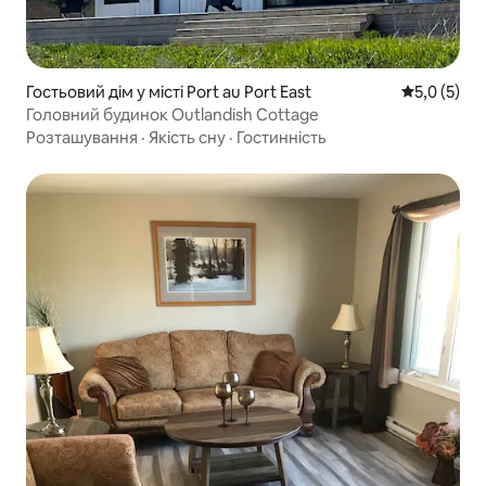
Гостьовий дім у місті Port au Port East
Середня оці
5,0 (5)
Головний будинок Outlandish Cottage
Розташування
·
Якість сну
·
Гостинність