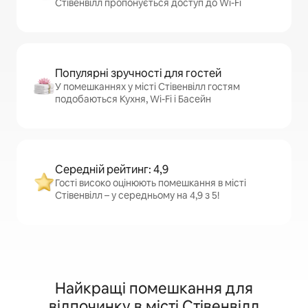
Стівенвілл пропонується доступ до Wi-Fi
Популярні зручності для гостей
У помешканнях у місті Стівенвілл гостям
подобаються Кухня, Wi-Fi і Басейн
Середній рейтинг: 4,9
Гості високо оцінюють помешкання в місті
Стівенвілл – у середньому на 4,9 з 5!
Найкращі помешкання для
відпочинку в місті Стівенвілл