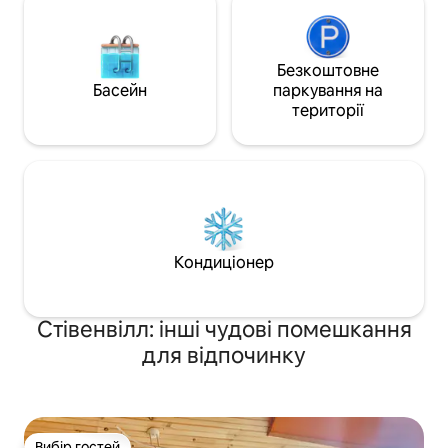
Безкоштовне
Басейн
паркування на
території
Кондиціонер
Стівенвілл: інші чудові помешкання
для відпочинку
Вибір гостей