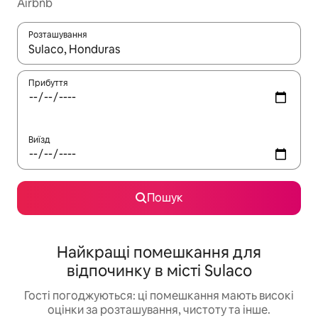
Airbnb
Розташування
Отримавши результати пошуку, використовуйте для навігації с
Прибуття
Виїзд
Пошук
Найкращі помешкання для
відпочинку в місті Sulaco
Гості погоджуються: ці помешкання мають високі
оцінки за розташування, чистоту та інше.