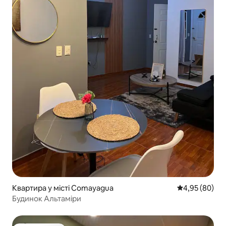
Квартира у місті Comayagua
Середня оцінка
4,95 (80)
Будинок Альтаміри