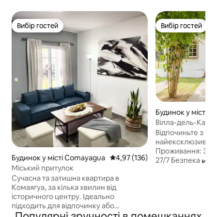
Вибір гостей
Вибір гостей
Вибір гостей
Вибір гостей
Будинок у місті 
Вілла-дель-Кампо
для гольфу Кома
Відпочиньте з ро
найексклюзивніш
Проживання: Закри
Будинок у місті Comayagua
Середня оцінка: 4,97 з 5, відгук
4,97 (136)
27/7 Безпека ✔️ З
Міський притулок
користування: б
Сучасна та затишна квартира в
поле, поле для го
Комаягуа, за кілька хвилин від
✔️ 3 кімнати з ко
історичного центру. Ідеально
розміру «king siz
підходить для відпочинку або
ліжка) ✔️ 2 ванні к
Популярні зручності в помешканнях
спокійної роботи, тут є все необхідне
Їдальня ✔️ Обладнана кухня ✔️