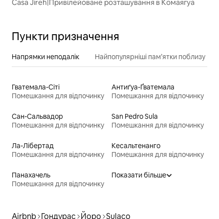
Casa Jireh|Привілейоване розташування в Комаягуа
Пункти призначення
Напрямки неподалік
Найпопулярніші пам’ятки поблизу
Гватемала-Сіті
Антиґуа-Ґватемала
Помешкання для відпочинку
Помешкання для відпочинку
Сан-Сальвадор
San Pedro Sula
Помешкання для відпочинку
Помешкання для відпочинку
Ла-Лібертад
Кесальтенанго
Помешкання для відпочинку
Помешкання для відпочинку
Панахачель
Показати більше
Помешкання для відпочинку
Airbnb
Гондурас
Йоро
Sulaco