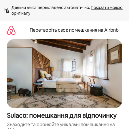
Перейти
Деякий вміст перекладено автоматично. 
Показати мовою 
до
оригіналу
вмісту
Перетворіть своє помешкання на Airbnb
Sulaco: помешкання для відпочинку
Знаходьте та бронюйте унікальні помешкання на