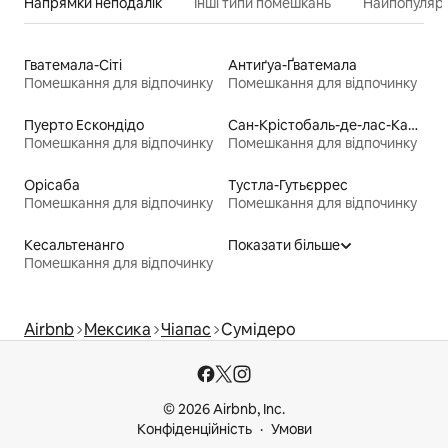
Напрямки неподалік
Інші типи помешкань
Найпопулярн
Гватемала-Сіті
Антиґуа-Ґватемала
Помешкання для відпочинку
Помешкання для відпочинку
Пуерто Ескондідо
Сан-Крістобаль-де-лас-Касас
Помешкання для відпочинку
Помешкання для відпочинку
Орісаба
Тустла-Гутьєррес
Помешкання для відпочинку
Помешкання для відпочинку
Кесальтенанго
Показати більше
Помешкання для відпочинку
Airbnb
Мексика
Чіапас
Сумідеро
© 2026 Airbnb, Inc.
Конфіденційність
Умови