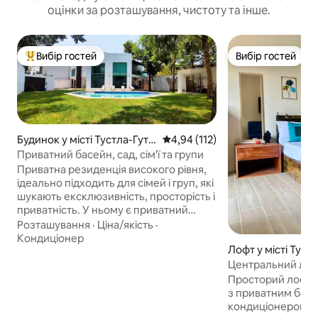
оцінки за розташування, чистоту та інше.
Вибір гостей
Вибір гостей
Топ вибір гостей
Вибір гостей
Будинок у місті Тустла-Гуть
Середня оцінка: 4,94 з 5, відгук
4,94 (112)
єррес
Приватний басейн, сад, сім'ї та групи
Приватна резиденція високого рівня,
ідеально підходить для сімей і груп, які
шукають ексклюзивність, просторість і
приватність. У ньому є приватний
басейн, великий сад і тренажерний
Розташування
·
Ціна/якість
·
зал у тихому житловому районі. Він
Кондиціонер
Лофт у місті Туст
має 5 спальних кімнат: 3 з окремою
с
ванною кімнатою та 2 з ванною
Центральний лофт
кімнатою на вулиці. Усі з
Гаряча вода + Wi-
Просторий лофт 
кондиціонером, гарячою водою,
з приватним бал
ліжками розміру «queen size», смарт-
кондиціонером і 
телевізором та зручностями преміум-