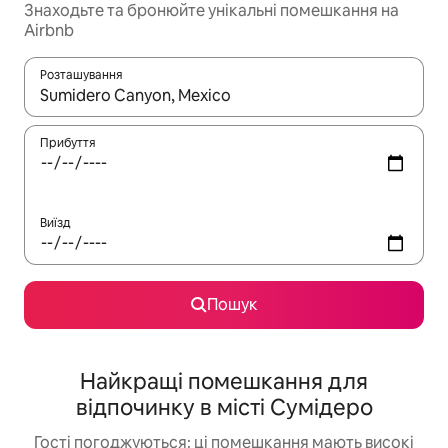
Знаходьте та бронюйте унікальні помешкання на
Airbnb
Розташування
Отримавши результати пошуку, використовуйте для навігації с
Прибуття
Виїзд
Пошук
Найкращі помешкання для
відпочинку в місті Сумідеро
Гості погоджуються: ці помешкання мають високі