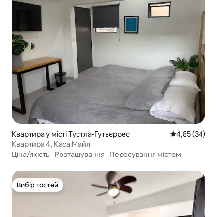
Квартира у місті Тустла-Гутьєррес
Середня оцінк
4,85 (34)
Квартира 4, Каса Майя
Ціна/якість
·
Розташування
·
Пересування містом
Вибір гостей
Вибір гостей