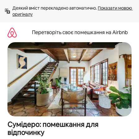
Перейти
Деякий вміст перекладено автоматично. 
Показати мовою 
до
оригіналу
вмісту
Перетворіть своє помешкання на Airbnb
Сумідеро: помешкання для
відпочинку