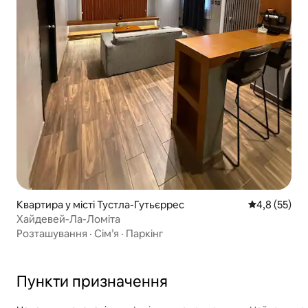
Квартира у місті Тустла-Гутьєррес
Середня оцін
4,8 (55)
Хайдевей-Ла-Ломіта
Розташування
·
Сім’я
·
Паркінг
Пункти призначення