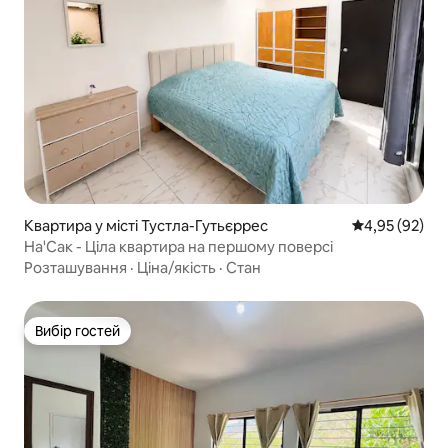
Квартира у місті Тустла-Гутьєррес
Середня оцінк
4,95 (92)
На'Сак - Ціла квартира на першому поверсі
Розташування
·
Ціна/якість
·
Стан
Вибір гостей
Вибір гостей