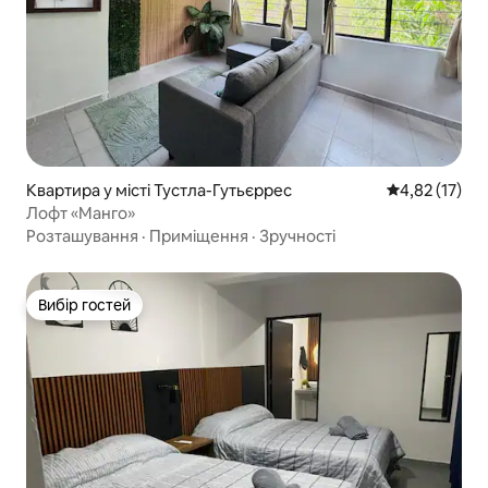
Квартира у місті Тустла-Гутьєррес
Середня оцінк
4,82 (17)
Лофт «Манго»
Розташування
·
Приміщення
·
Зручності
Вибір гостей
Вибір гостей