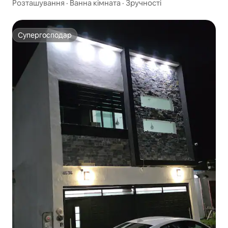
Розташування
·
Ванна кімната
·
Зручності
Супергосподар
Супергосподар