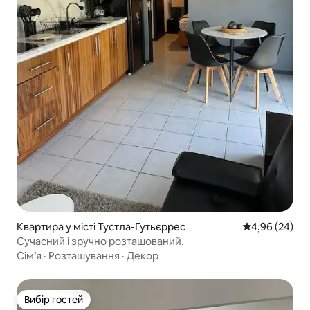
Квартира у місті Тустла-Гутьєррес
Середня оцінка
4,96 (24)
Сучасний і зручно розташований.
Сім’я
·
Розташування
·
Декор
Вибір гостей
Вибір гостей