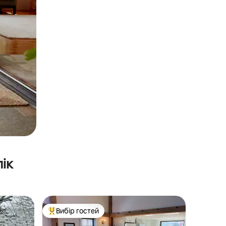
ік
Вибір гостей
Топ вибір гостей