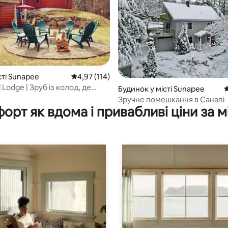
 5, відгуки: 57
сті Sunapee
Середня оцінка: 4,97 з 5, відгуки: 114
4,97 (114)
Lodge | Зруб із колод, де
Будинок у місті Sunapee
С
ребувати з собаками
Зручне помешкання в Санапі
орт як вдома і привабливі ціни за м