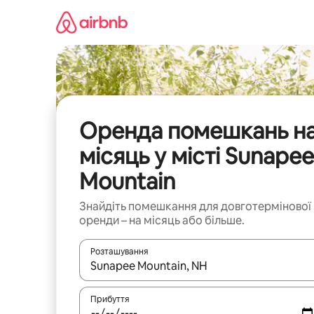
Перейти
до
вмісту
Оренда помешкань н
місяць у місті Sunapee
Mountain
Знайдіть помешкання для довготермінової
оренди – на місяць або більше.
Розташування
Отримавши результати пошуку, використовуйте дл
Прибуття