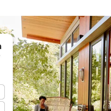
а
я навігації сторінкою клавіші зі стрілками вгору та вниз або жест