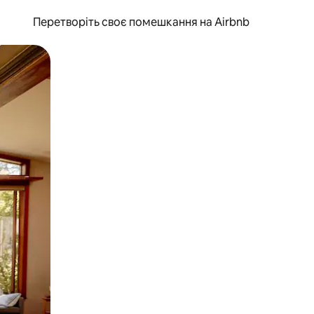
Перетворіть своє помешкання на Airbnb
и дотику та гортання.