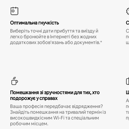
Оптимальна гнучкість
С
Виберіть точні дати прибуття та виїзду й
С
легко бронюйте в Інтернеті без жодних
п
додаткових зобов’язань або документів.*
щ
Помешкання зі зручностями для тих, хто
Ш
подорожує у справах
A
Ваша професія передбачає відрядження?
п
Знайдіть помешкання на тривалий термін із
т
високошвидкісним Wi-Fi та спеціальним
п
робочим місцем.