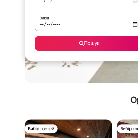
Виїзд
Пошук
О
Вибір гостей
Вибір го
Вибір гостей
Вибір го