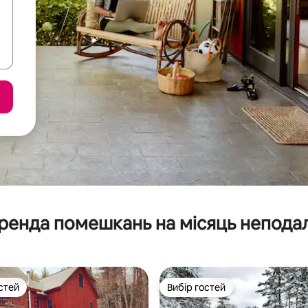
ренда помешкань на місяць неподал
стей
Вибір гостей
стей
Вибір гостей