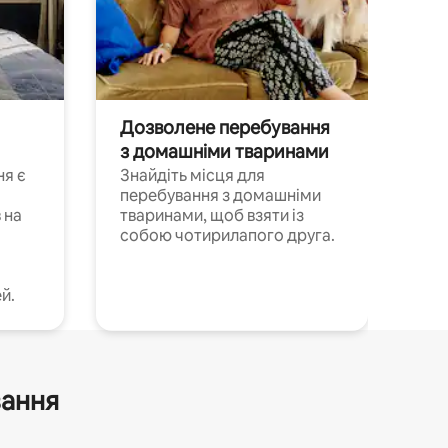
Дозволене перебування
з домашніми тваринами
ня є
Знайдіть місця для
перебування з домашніми
 на
тваринами, щоб взяти із
собою чотирилапого друга.
й.
вання