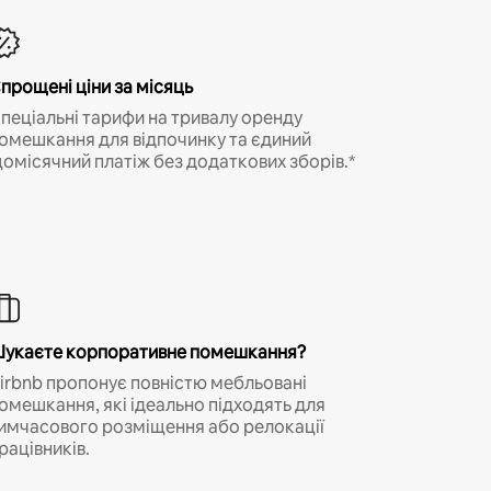
прощені ціни за місяць
пеціальні тарифи на тривалу оренду
омешкання для відпочинку та єдиний
омісячний платіж без додаткових зборів.*
укаєте корпоративне помешкання?
irbnb пропонує повністю мебльовані
омешкання, які ідеально підходять для
имчасового розміщення або релокації
рацівників.