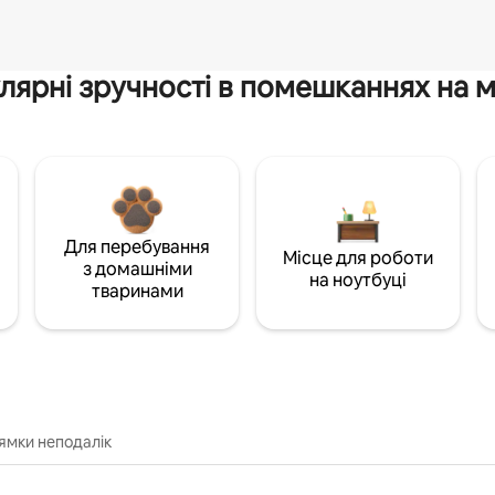
лярні зручності в помешканнях на м
Для перебування
Місце для роботи
з домашніми
на ноутбуці
тваринами
ямки неподалік