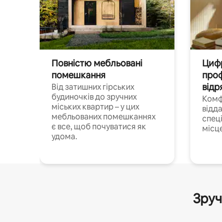
Повністю мебльовані
Цифр
помешкання
проф
відр
Від затишних гірських
будиночків до зручних
Комф
міських квартир – у цих
відда
мебльованих помешканнях
спец
є все, щоб почуватися як
місц
удома.
Зруч