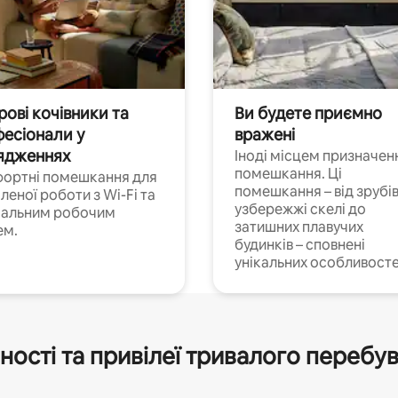
ові кочівники та
Ви будете приємно
есіонали у
вражені
ядженнях
Іноді місцем призначен
помешкання. Ці
ортні помешкання для
помешкання – від зрубів
леної роботи з Wi-Fi та
узбережжі скелі до
іальним робочим
затишних плавучих
ем.
будинків – сповнені
унікальних особливосте
ності та привілеї тривалого перебу