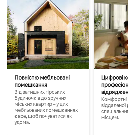
Повністю мебльовані
Цифрові кочі
помешкання
професіонал
відрядження
Від затишних гірських
будиночків до зручних
Комфортні по
міських квартир – у цих
віддаленої роб
мебльованих помешканнях
спеціальним 
є все, щоб почуватися як
місцем.
удома.