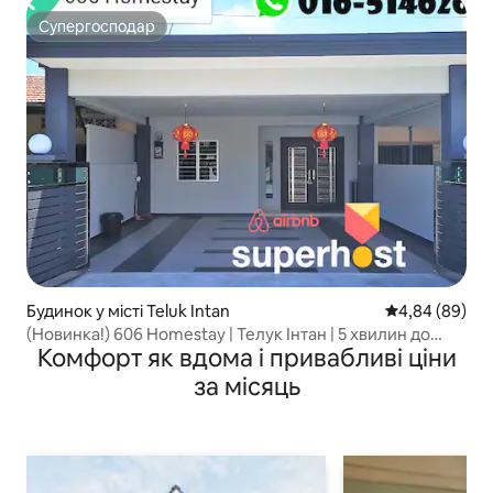
Супергосподар
Супергосподар
Будинок у місті Teluk Intan
Середня оцінка
4,84 (89)
(Новинка!) 606 Homestay | Телук Інтан | 5 хвилин до
Комфорт як вдома і привабливі ціни
міста
за місяць