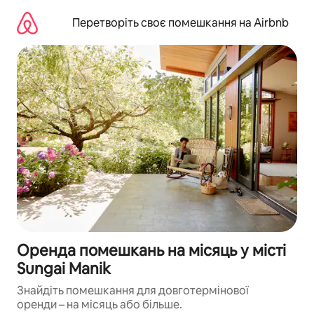
Перейти
до
Перетворіть своє помешкання на Airbnb
вмісту
Оренда помешкань на місяць у місті
Sungai Manik
Знайдіть помешкання для довготермінової
оренди – на місяць або більше.