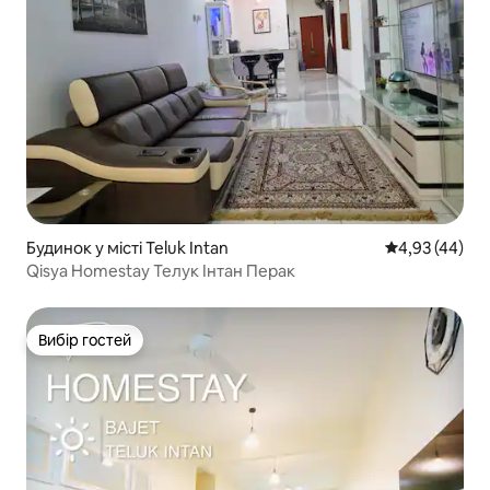
Будинок у місті Teluk Intan
Середня оцінк
4,93 (44)
Qisya Homestay Телук Інтан Перак
Вибір гостей
Вибір гостей