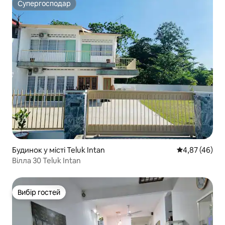
Супергосподар
Супергосподар
Будинок у місті Teluk Intan
Середня оцінк
4,87 (46)
Вілла 30 Teluk Intan
Вибір гостей
Вибір гостей