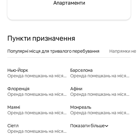
Апартаменти
Пункти призначення
Популярні місця для тривалого перебування
Напрямки неп
Нью-Йорк
Барселона
Оренда помешкань на місяць
Оренда помешкань на місяць
Флоренція
Афіни
Оренда помешкань на місяць
Оренда помешкань на місяць
Маямі
Монреаль
Оренда помешкань на місяць
Оренда помешкань на місяць
Сіетл
Показати більше
Оренда помешкань на місяць