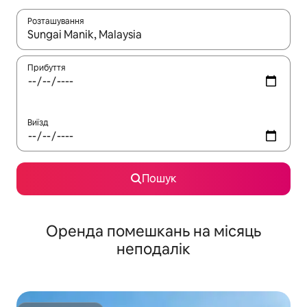
Розташування
Отримавши результати пошуку, використовуйте для навігації с
Прибуття
Виїзд
Пошук
Оренда помешкань на місяць
неподалік