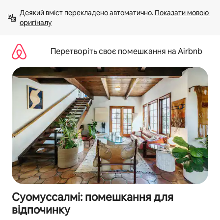
Перейти
Деякий вміст перекладено автоматично. 
Показати мовою 
до
оригіналу
вмісту
Перетворіть своє помешкання на Airbnb
Суомуссалмі: помешкання для
відпочинку