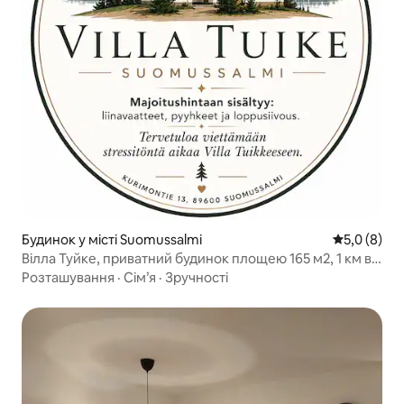
Будинок у місті Suomussalmi
Середня оці
5,0 (8)
Вілла Туйке, приватний будинок площею 165 м2, 1 км від
центру.
Розташування
·
Сім’я
·
Зручності