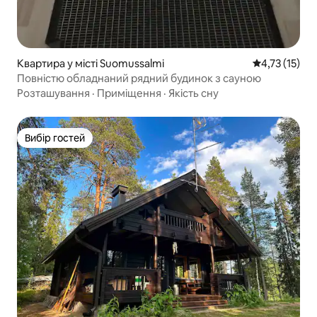
Квартира у місті Suomussalmi
Середня оцінк
4,73 (15)
Повністю обладнаний рядний будинок з сауною
Розташування
·
Приміщення
·
Якість сну
Вибір гостей
Вибір гостей