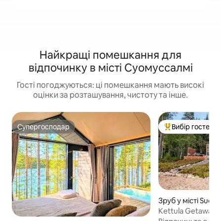
Найкращі помешкання для
відпочинку в місті Суомуссалмі
Гості погоджуються: ці помешкання мають високі
оцінки за розташування, чистоту та інше.
Супергосподар
Вибір гостей
Супергосподар
Топ вибір гостей
Зруб у місті Suom
Kettula Getaway -