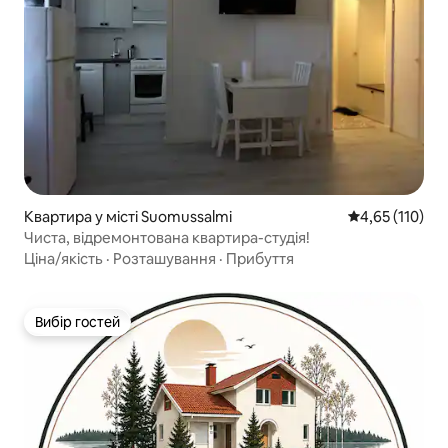
Квартира у місті Suomussalmi
Середня оцінка
4,65 (110)
Чиста, відремонтована квартира-студія!
Ціна/якість
·
Розташування
·
Прибуття
Вибір гостей
Вибір гостей