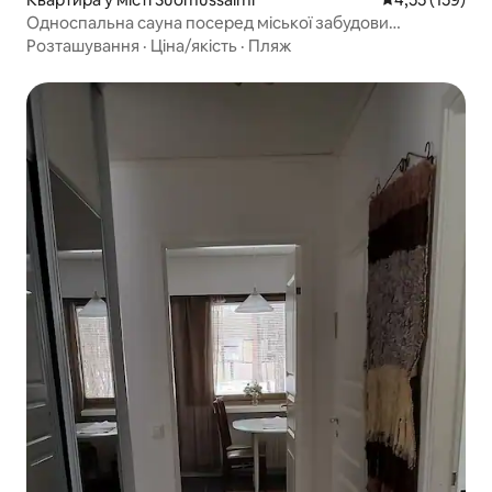
Односпальна сауна посеред міської забудови
Суомуссалмі
Розташування
·
Ціна/якість
·
Пляж