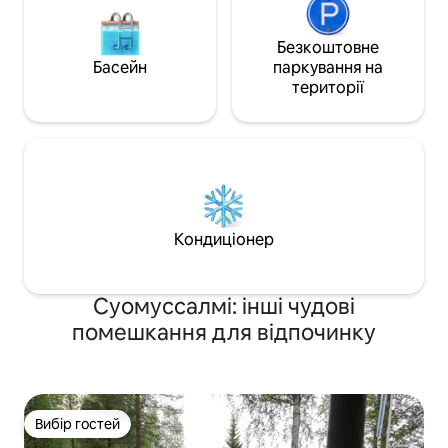
Безкоштовне
Басейн
паркування на
території
Кондиціонер
Суомуссалмі: інші чудові
помешкання для відпочинку
Вибір гостей
Вибір гостей