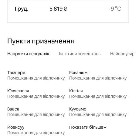
Груд.
5 819 ₴
-9 °C
Пункти призначення
Напрямки неподалік
Інші типи помешкань
Найпопулярн
Тампере
Рованіємі
Помешкання для відпочинку
Помешкання для відпочинку
Ювяскюля
Кіттіля
Помешкання для відпочинку
Помешкання для відпочинку
Вааса
Куусамо
Помешкання для відпочинку
Помешкання для відпочинку
Йоенсуу
Показати більше
Помешкання для відпочинку