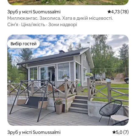
Зруб у місті Suomussalmi
Середня оцінк
4,73 (78)
Миллюкангас. Заколиса. Хата в дикій місцевості.
Сім’я
·
Ціна/якість
·
Зони надворі
Вибір гостей
Вибір гостей
Зруб у місті Suomussalmi
Середня оці
5,0 (7)