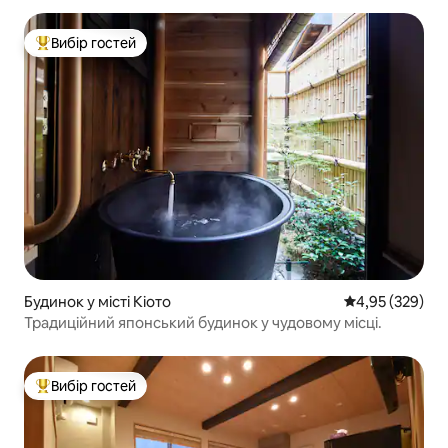
Вибір гостей
Топ вибір гостей
Будинок у місті Кіото
Середня оцінка:
4,95 (329)
Традиційний японський будинок у чудовому місці.
Вибір гостей
Топ вибір гостей