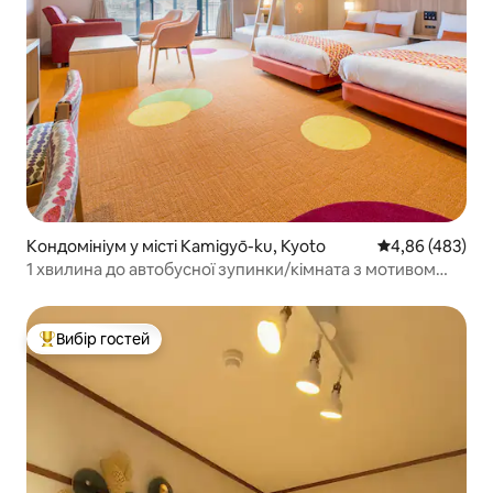
Кондомініум у місті Kamigyō-ku, Kyoto
Середня оцінка:
4,86 (483)
1 хвилина до автобусної зупинки/кімната з мотивом
«Mari»/AndroidTV
Вибір гостей
Топ вибір гостей