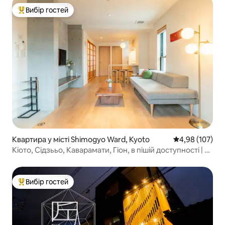
Вибір гостей
Топ вибір гостей
Квартира у місті Shimogyo Ward, Kyoto
Середня оцінка
4,98 (107)
Кіото, Сідзььо, Каварамати, Гіон, в пішій доступності | 4F
| 1 поверх, приватне помешкання | Для сімей |
Довгострокове перебування | Можна зберігати багаж |
Ліфт
Вибір гостей
Топ вибір гостей