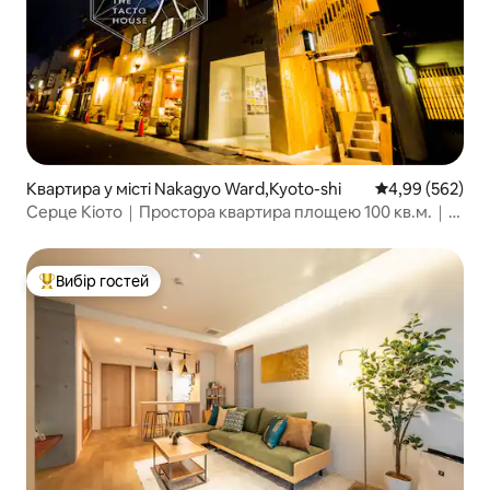
Квартира у місті Nakagyo Ward,Kyoto-shi
Середня оцінка:
4,99 (562)
Серце Кіото｜Простора квартира площею 100 кв.м.｜
Місць для 6 осіб
Вибір гостей
Топ вибір гостей