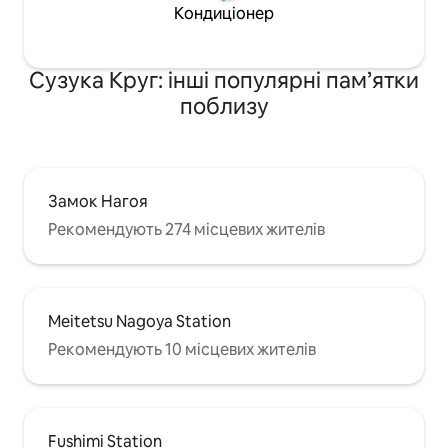
японському стилі, 8 татамів: 2 футони
довгострокового
Кондиціонер
Номер у японському стилі, 6 татамів:
1 футон Розміщується: 5
Сузука Круг: інші популярні пам’ятки
поблизу
Замок Нагоя
Рекомендують 274 місцевих жителів
Meitetsu Nagoya Station
Рекомендують 10 місцевих жителів
Fushimi Station