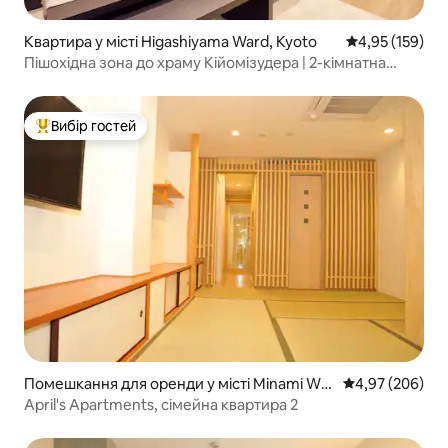
Квартира у місті Higashiyama Ward, Kyoto
Середня оцінка
4,95 (159)
Пішохідна зона до храму Кійомізудера | 2-кімнатна
квартира з кухнею площею 75 м² у новому будинку в
стилі кіотського таунхаусу | 10 хвилин пішки від станції
Гіон-шіджо | Прямий доступ до автобусної зупинки біля
Вибір гостей
Топ вибір гостей
станції Кіото
Помешкання для оренди у місті Minami War
Середня оцінка:
4,97 (206)
d, Kyoto
April's Apartments, сімейна квартира 2