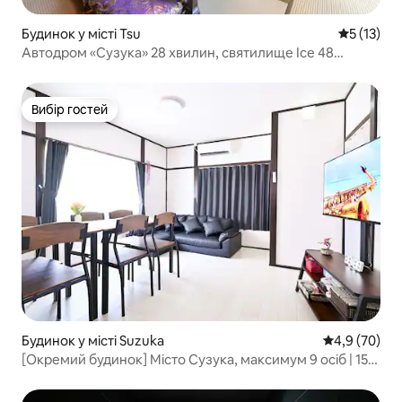
Будинок у місті Tsu
Середня оц
5 (13)
Автодром «Сузука» 28 хвилин, святилище Ісе 48
хвилин / до 10 осіб / одноповерховий будинок 120 м² /
безкоштовна парковка / 125-річна традиційна японська
архітектура
Вибір гостей
Вибір гостей
Будинок у місті Suzuka
Середня оцін
4,9 (70)
[Окремий будинок] Місто Сузука, максимум 9 осіб | 15
хвилин до автодрому, безкоштовне паркування