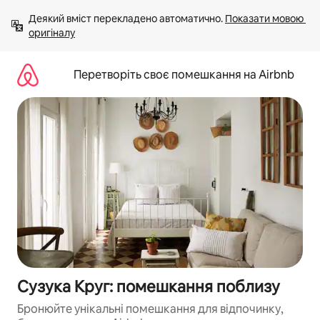
Перейти
Деякий вміст перекладено автоматично. 
Показати мовою 
до
оригіналу
вмісту
Перетворіть своє помешкання на Airbnb
Сузука Круг: помешкання поблизу
Бронюйте унікальні помешкання для відпочинку,