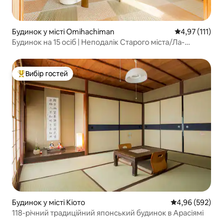
Будинок у місті Omihachiman
Середня оцінка
4,97 (111)
Будинок на 15 осіб | Неподалік Старого міста/Ла-
Колліни | 2 ванні кімнати
Вибір гостей
Топ вибір гостей
Будинок у місті Кіото
Середня оцінка:
4,96 (592)
118-річний традиційний японський будинок в Арасіямі