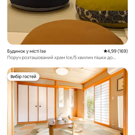
Будинок у місті Ise
Середня оцінка:
4,99 (169)
Поруч розташований храм Ісе/5 хвилин пішки до
центру Окаге-Йокодзі/10 хвилин пішки до мосту Удзі/
Оренда для однієї групи на день
Вибір гостей
Вибір гостей