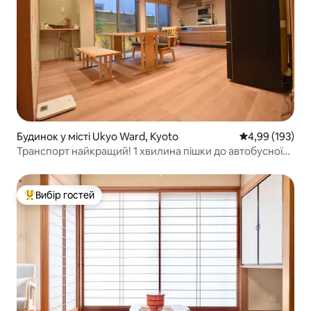
Будинок у місті Ukyo Ward, Kyoto
Середня оцінка
4,99 (193)
Транспорт найкращий! 1 хвилина пішки до автобусної
зупинки та зупинки Randen, що прямує до Арасіями
(онсен), ви можете поїхати куди завгодно! Паркування
також безкоштовне!
Вибір гостей
Топ вибір гостей