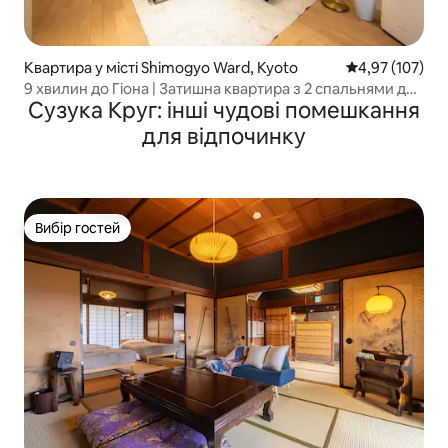
Квартира у місті Shimogyo Ward, Kyoto
Середня оцінка
4,97 (107)
9 хвилин до Гіона | Затишна квартира з 2 спальнями для
Сузука Круг: інші чудові помешкання
сімей/груп
для відпочинку
Вибір гостей
Вибір гостей