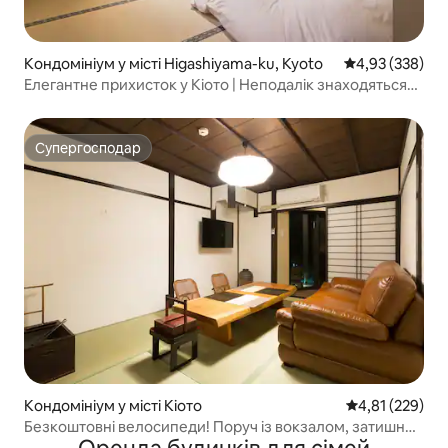
Кондомініум у місті Higashiyama-ku, Kyoto
Середня оцінка:
4,93 (338)
Елегантне прихисток у Кіото | Неподалік знаходяться
Гіон і Кіємізу
Супергосподар
Супергосподар
Кондомініум у місті Кіото
Середня оцінка
4,81 (229)
Безкоштовні велосипеди! Поруч із вокзалом, затишне
помешкання в стилі мачія!