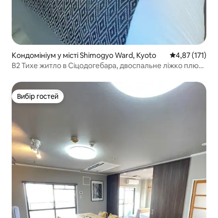
Кондомініум у місті Shimogyo Ward, Kyoto
Середня оцінка
4,87 (171)
B2 Тихе житло в Сіцодогебара, двоспальне ліжко плюс
односпальне ліжко, 25 м2 (з балконом), нова ванна
кімната, нові звукоізоляційні вікна та ремонт, ліфт
Вибір гостей
Вибір гостей