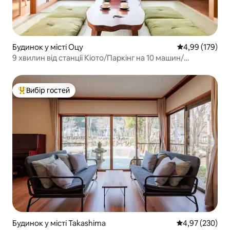
Будинок у місті Оцу
Середня оцінка
4,99 (179)
9 хвилин від станції Кіото/Паркінг на 10 машин/
Звільнення від податку на проживання/4 спальні/5
хвилин пішки від станції/Діти вітаються/Великий
окремий будинок/Безбар'єрний доступ
Вибір гостей
Топ вибір гостей
Будинок у місті Takashima
Середня оцінка:
4,97 (230)