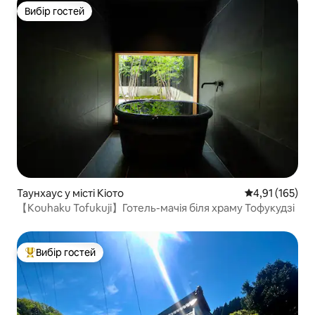
Вибір гостей
Вибір гостей
Таунхаус у місті Кіото
Середня оцінка
4,91 (165)
【Kouhaku Tofukuji】Готель-мачія біля храму Тофукудзі
Вибір гостей
Топ вибір гостей