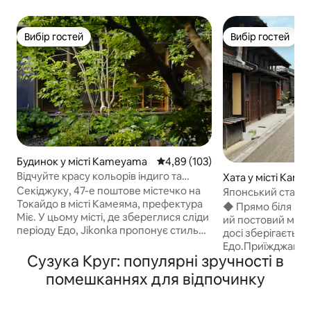
Вибір гостей
Вибір гостей
Вибір гостей
Вибір гостей
Будинок у місті Kameyama
Середня оцінка: 4,89 з 5, відгук
4,89 (103)
Відчуйте красу кольорів індиго та
Хата у місті Kam
коричневого. Перебування, де ви
Секіджуку, 47-е поштове містечко на
Японський стари
зможете насолодитися красою
Токайдо в місті Камеяма, префектура
будиночокSEKIn
◆ Прямо біля гот
містечка Секіюку на Токайдо та
Міє. У цьому місті, де збереглися сліди
ий постовий міст
естетикою ручної роботи
періоду Едо, Jikonka пропонує стиль
досі зберігаєтьс
життя, який цінує «тут і зараз». Jikonka
Едо.Приїжджайте
Stay – це традиційний японський
Сузука Круг: популярні зручності в
особливі враженн
будинок, де може перебувати лише
поштовому містеч
помешканнях для відпочинку
одна група на день.Будь ласка,
наповнене людьми
проведіть час у спокої, щоб очистити
подорожували за
свій розум у місці, де мудрість