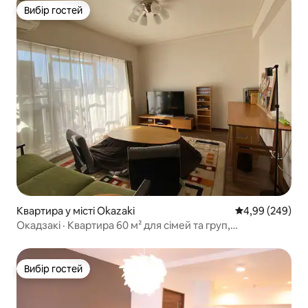
Вибір гостей
Вибір гостей
Квартира у місті Okazaki
Середня оцінка:
4,99 (249)
Окадзакі · Квартира 60 м² для сімей та груп,
рекомендована для відвідування замку Окадзакі
Вибір гостей
Вибір гостей