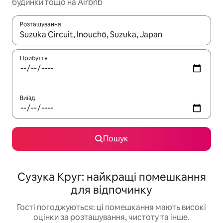
будинки тощо на Airbnb
Розташування
Отримавши результати пошуку, використовуйте для навігації с
Прибуття
Виїзд
Пошук
Сузука Круг: найкращі помешкання
для відпочинку
Гості погоджуються: ці помешкання мають високі
оцінки за розташування, чистоту та інше.