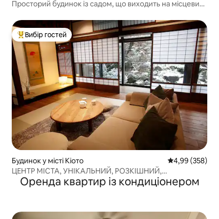
Просторий будинок із садом, що виходить на місцевий
храм
Вибір гостей
Топ вибір гостей
Будинок у місті Кіото
Середня оцінка:
4,99 (358)
ЦЕНТР МІСТА, УНІКАЛЬНИЙ, РОЗКІШНИЙ,
Оренда квартир із кондиціонером
ІСТОРИЧНИЙ ТАУНХАУС