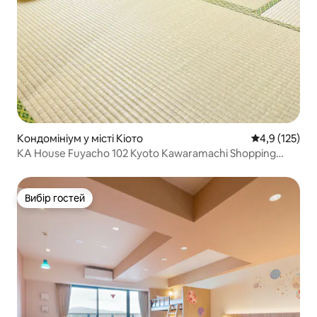
Кондомініум у місті Кіото
Середня оцінк
4,9 (125)
KA House Fuyacho 102 Kyoto Kawaramachi Shopping
District 12 minutes ￥ Subway Karasuma Line 6 minutes ￥
Keihan Main Line 4 minutes
Вибір гостей
Вибір гостей