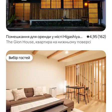
Помешкання для оренди у місті Higashiyam
Середня оцінка
4,95 (162)
a Ward, Kyoto
The Gion House, квартира на нижньому поверсі
Вибір гостей
Вибір гостей