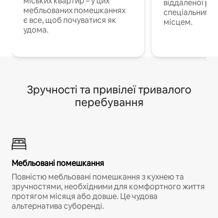
міських квартир – у цих
віддаленої роб
мебльованих помешканнях
спеціальним 
є все, щоб почуватися як
місцем.
удома.
Зручності та привілеї тривалого
перебування
Мебльовані помешкання
Повністю мебльовані помешкання з кухнею та
зручностями, необхідними для комфортного життя
протягом місяця або довше. Це чудова
альтернатива суборенді.