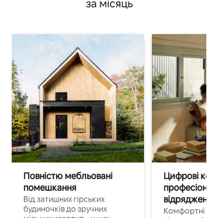
за місяць
Повністю мебльовані
Цифрові кочі
помешкання
професіонал
відрядження
Від затишних гірських
будиночків до зручних
Комфортні по