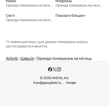
Маямі
Монреаль
Оренда помешкань на місяць
Оренда помешкань на місяць
Сіетл
Показати більше
Оренда помешкань на місяць
*У певних регіонах і для деяких помешкань можуть
застосовуватися винятки.
Airbnb
Швеція
Оренда помешкань на місяць
© 2026 Airbnb, Inc.
Конфіденційність
Умови