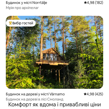
Будинок у місті Norrtälje
Середня оцінка
4,98 (182)
Мрія про архіпелаг
Вибір гостей
Топ вибір гостей
Будинок на дереві у місті Värnamo
Середня оцінка:
4,98 (425)
Будинок на дереві в лісі Смоланд
Комфорт як вдома і привабливі ціни