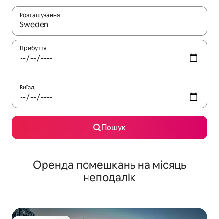
Розташування
Отримавши результати пошуку, використовуйте для навігації с
Прибуття
Виїзд
Пошук
Оренда помешкань на місяць
неподалік