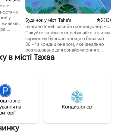
насолод
моря:
та сімей
чностями,
видом на
ний у
Будинок у місті Taha'a
Середня оцінка: 5 
5 (13)
ми живемо.
Бунгало Imoiti Басейн і кондиціонер H
ра.
BAY Lodge Tahaa
Пакуйте валізи та перебувайте в цьому
ер, добре
чарівному бунгало площею близько
 пляжу
36 м² з кондиціонером, яке ідеально
ним
розташоване для ознайомлення з
онги,
 в місті Тахаа
островом Ванілла. Між морем і садом
упання,
насолоджуйтеся захопливим видом на
нця.
затоку Гурепіті зі своєї тераси.
Райатеа.
Новинка: приватний басейн перед
нім
вашим бунгало 🥰 Поруч: продуктовий
території:
магазин, плантація органічної ванілі та
дайвінг-клуб. Самостійне прибуття: ми
надішлемо вам усі подробиці, щойно
коштовне
ви забронюєте (контакти та варіанти
ування на
Кондиціонер
прибуття) Mauruuru🌺
риторії
чинку