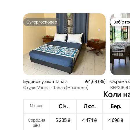
Супергосподар
Вибір го
Супергосподар
Вибір го
Будинок у місті Taha'a
Середня оцінка: 4,69 з
4,69 (35)
Окрема кі
a'a
Студія Vanira - Tahaa (Haamene)
ВЕРХІВ'Я
Коли н
Місяць
Січ.
Лют.
Бер.
5 235 ₴
4 474 ₴
4 698 ₴
Середня
ціна