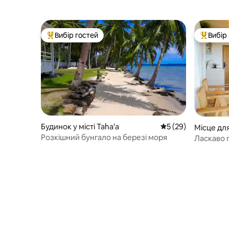
Вибір гостей
Вибір
Топ вибір гостей
Топ вибі
Будинок у місті Taha'a
Середня оцінка: 5 з
5 (29)
Місце дл
ті Tumara
Розкішний бунгало на березі моря
Ласкаво п