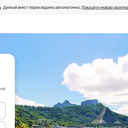
Деякий вміст перекладено автоматично. 
Показати мовою оригіна
ння
я навігації сторінкою клавіші зі стрілками вгору та вниз або жест