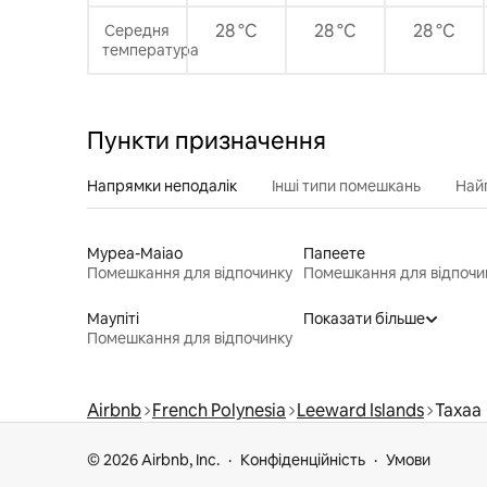
28 °C
28 °C
28 °C
Середня
температура
Пункти призначення
Напрямки неподалік
Інші типи помешкань
Най
Муреа-Маіао
Папеете
Помешкання для відпочинку
Помешкання для відпочи
Маупіті
Показати більше
Помешкання для відпочинку
Airbnb
French Polynesia
Leeward Islands
Тахаа
© 2026 Airbnb, Inc.
Конфіденційність
Умови