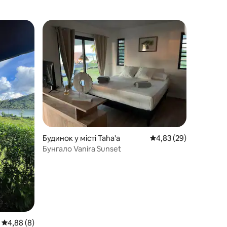
Будинок у місті Taha'a
Середня оцінка: 4,83 з
4,83 (29)
Бунгало Vanira Sunset
Середня оцінка: 4,88 з 5, відгуки: 8
4,88 (8)