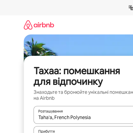
Перейти
до
вмісту
Тахаа: помешкання
для відпочинку
Знаходьте та бронюйте унікальні помешка
на Airbnb
Розташування
Отримавши результати пошуку, використовуйте дл
Прибуття