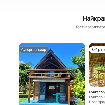
Найкращ
Гості погоджуют
Супергосподар
Вибір го
Супергосподар
Вибір го
Бунгало у 
Бунгало 
Нове тра