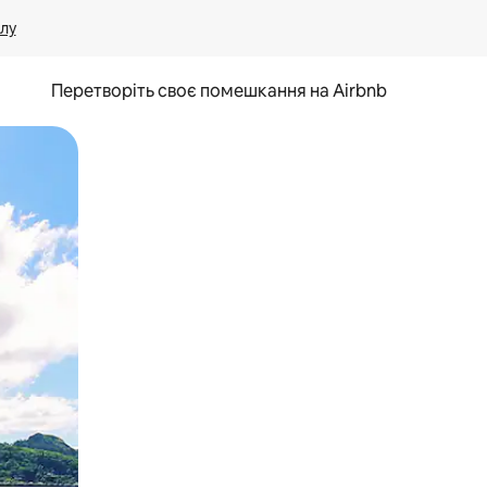
лу
Перетворіть своє помешкання на Airbnb
и дотику та гортання.