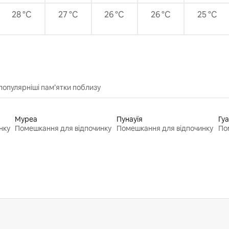
28 °C
27 °C
26 °C
26 °C
25 °C
популярніші пам’ятки поблизу
Муреа
Пунауїя
Гуа
нку
Помешкання для відпочинку
Помешкання для відпочинку
По