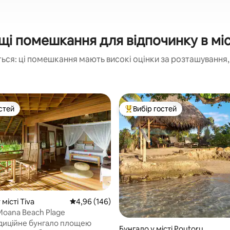
і помешкання для відпочинку в міс
ься: ці помешкання мають високі оцінки за розташування, 
стей
Вибір гостей
стей
Топ вибір гостей
місті Tiva
Середня оцінка: 4,96 з 5, відгуки: 146
4,96 (146)
Moana Beach Plage
диційне бунгало площею
Бунгало у місті Poutoru