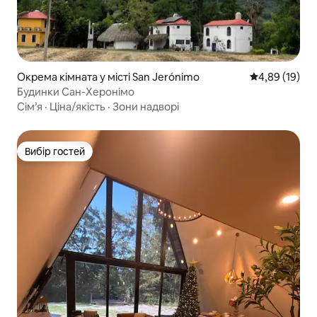
Окрема кімната у місті San Jerónimo
Середня оцінк
4,89 (19)
Будинки Сан-Херонімо
Сім’я
·
Ціна/якість
·
Зони надворі
Вибір гостей
Вибір гостей