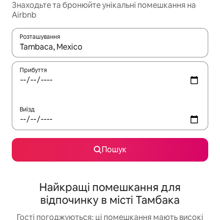
Знаходьте та бронюйте унікальні помешкання на
Airbnb
Розташування
Отримавши результати пошуку, використовуйте для навігації с
Прибуття
Виїзд
Пошук
Найкращі помешкання для
відпочинку в місті Тамбака
Гості погоджуються: ці помешкання мають високі