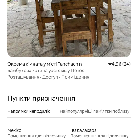
Окрема кімната у місті Tanchachín
Середня оцінка
4,96 (24)
Бамбукова хатина уастеків у Потосі
Розташування
·
Доступ
·
Приміщення
Пункти призначення
Напрямки неподалік
Найпопулярніші пам’ятки поблизу
Мехіко
Гвадалахара
Помешкання для відпочинку
Помешкання для відпочинку