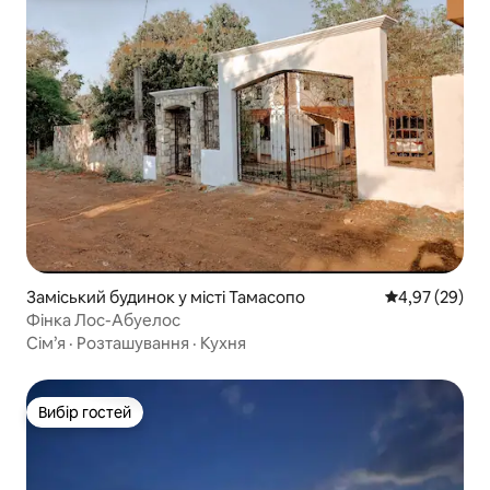
Заміський будинок у місті Тамасопо
Середня оцінк
4,97 (29)
Фінка Лос-Абуелос
Сім’я
·
Розташування
·
Кухня
Вибір гостей
Вибір гостей