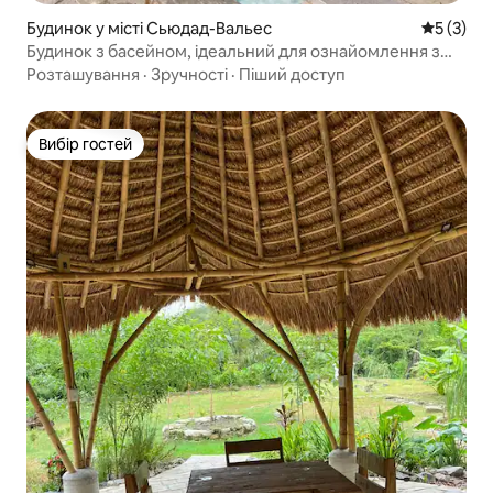
Будинок у місті Сьюдад-Вальес
Середня о
5 (3)
Будинок з басейном, ідеальний для ознайомлення з
регіоном Уастека
Розташування
·
Зручності
·
Піший доступ
Вибір гостей
Вибір гостей