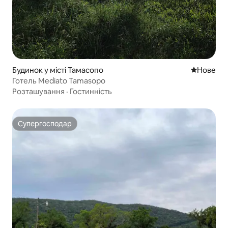
Будинок у місті Тамасопо
Нове місц
Нове
Готель Mediato Tamasopo
Розташування
·
Гостинність
Супергосподар
Супергосподар