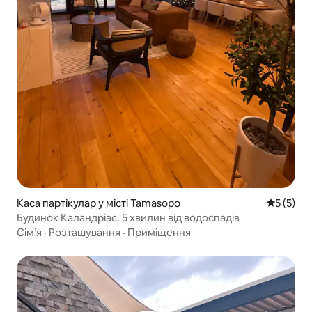
Каса партікулар у місті Tamasopo
Середня о
5 (5)
Будинок Каландріас. 5 хвилин від водоспадів
Сім’я
·
Розташування
·
Приміщення