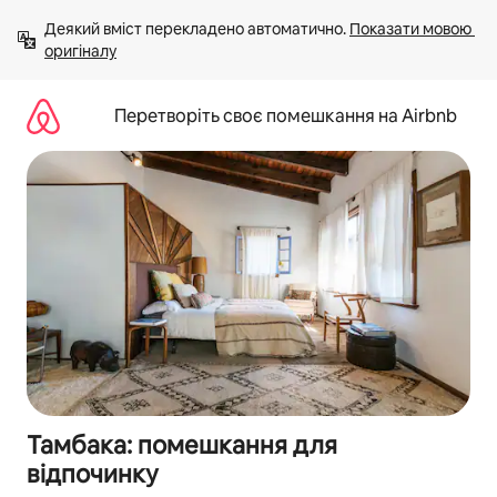
Перейти
Деякий вміст перекладено автоматично. 
Показати мовою 
до
оригіналу
вмісту
Перетворіть своє помешкання на Airbnb
Тамбака: помешкання для
відпочинку