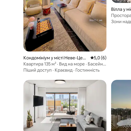
Вілла у мі
Простора
басейн і
Зони над
Кондомініум у місті Неве-Цеде
Середня оцінка: 5,0 
5,0 (6)
к
Квартира 135 м² · Вид на море · Басейн
парковка
Піший доступ
·
Краєвид
·
Гостинність