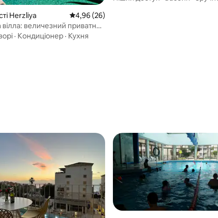
сті Herzliya
Середня оцінка: 4,96 з 5, відгуки: 26
4,96 (26)
 вілла: величезний приватний
 кухня шеф-кухаря
ворі
·
Кондиціонер
·
Кухня
з 5, відгуки: 6