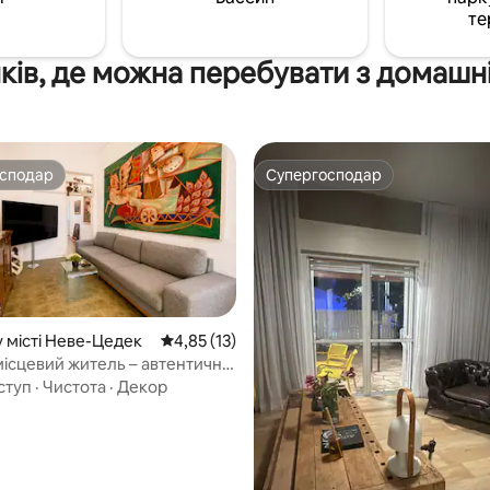
ією 😊
те
ків, де можна перебувати з домашн
осподар
Супергосподар
осподар
Супергосподар
у місті Неве-Цедек
Середня оцінка: 4,85 з 5, відгуки: 13
4,85 (13)
місцевий житель – автентична
5, відгуки: 188
 в Неве-Цедек
ступ
·
Чистота
·
Декор