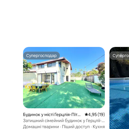
Супергосподар
Суперг
Супергосподар
Суперг
Будинок у місті Герцлія-Пітуа
Середня оцінка: 4,95 з
4,95 (19)
х
Затишний сімейний будинок у Герцлії-
Пітуах біля пляжу
Домашні тварини
·
Піший доступ
·
Кухня