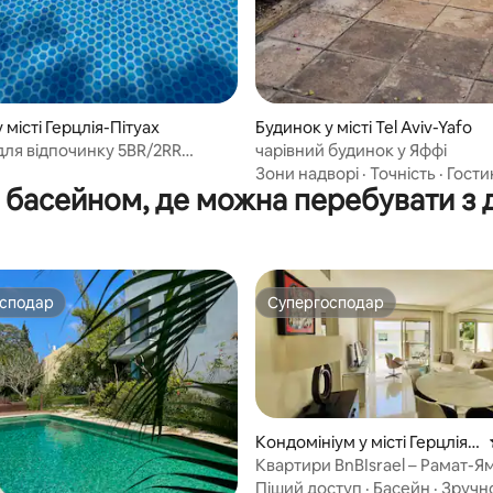
 місті Герцлія-Пітуах
Будинок у місті Tel Aviv-Yafo
для відпочинку 5BR/2RR
чарівний будинок у Яффі
ий задній двір/Басейн/
Зони надворі
·
Точність
·
Гости
 басейном, де можна перебувати з
осподар
Супергосподар
осподар
Супергосподар
Кондомініум у місті Герцлія-
Пітуах
Квартири BnBIsrael – Рамат-
Піший доступ
·
Басейн
·
Зручно