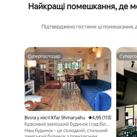
Найкращі помешкання, де мо
Підтверджено гостями: ці помешкання, 
Супергосподар
Суперг
Супергосподар
Суперг
Вілла у місті Kfar Shmaryahu
Середня оцінка: 4,95 з 
4,95 (113)
Красивий заміський будинок і сад біля
пляжу
Наш будинок - це солодкий, стильний
заміський будинок з прекрасним