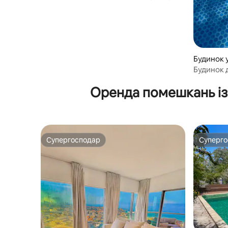
Будинок у
Будинок 
Величезн
Оренда помешкань із
Паркінг
Супергосподар
Суперг
Супергосподар
Суперг