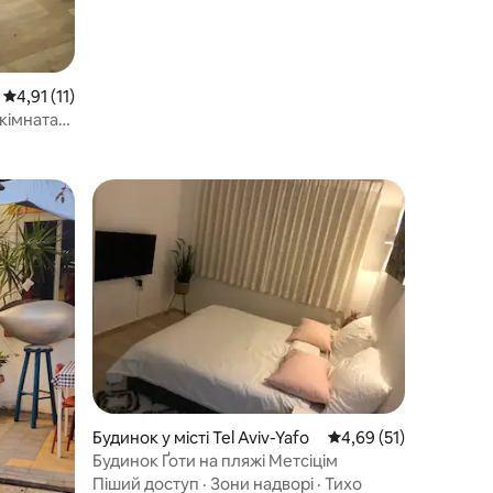
Середня оцінка: 4,91 з 5, відгуки: 11
4,91 (11)
кімната
Будинок у місті Tel Aviv-Yafo
Середня оцінка: 4,69 з
4,69 (51)
Будинок Ґоти на пляжі Метсіцім
Піший доступ
·
Зони надворі
·
Тихо