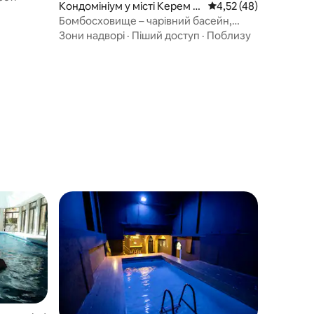
Кондомініум у місті Керем Х
Середня оцінка: 4,52 
4,52 (48)
атейманім
Бомбосховище – чарівний басейн,
кроки до пляжу
Зони надворі
·
Піший доступ
·
Поблизу