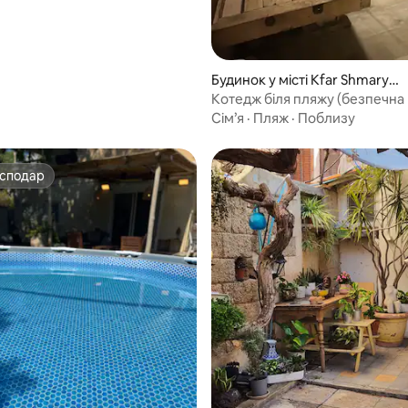
Будинок у місті Kfar Shmarya
hu
Котедж біля пляжу (безпечна 
на вулиці)
Сім’я
·
Пляж
·
Поблизу
осподар
осподар
 5, відгуки: 19