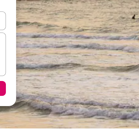
я навігації сторінкою клавіші зі стрілками вгору та вниз або жест