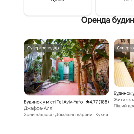
інформац
Оренда будин
Супергосподар
Суперг
Супергосподар
Суперг
Будинок 
Жити як 
Будинок у місті Tel Aviv-Yafo
Середня оцінка: 4,77 з 
4,77 (188)
квартира
Піший до
Джаффа-Аллі
Зони надворі
·
Домашні тварини
·
Кухня