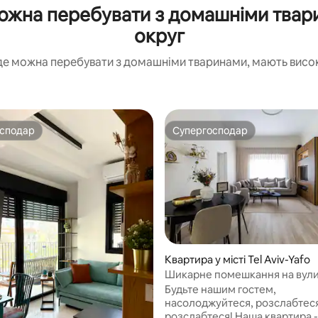
жна перебувати з домашніми тварин
округ
де можна перебувати з домашніми тваринами, мають високі
осподар
Супергосподар
осподар
Супергосподар
Квартира у місті Tel Aviv-Yafo
5, відгуки: 113
Шикарне помешкання на вули
Ха-Ам – в самому центрі Тель-
Будьте нашим гостем,
насолоджуйтеся, розслабтеся
розслабтеся! Наша квартира -