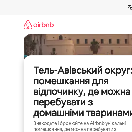
Перейти
до
вмісту
Тель-Авівський округ
помешкання для
відпочинку, де можна
перебувати з
домашніми тваринам
Знаходьте і бронюйте на Airbnb унікальні
помешкання, де можна перебувати з