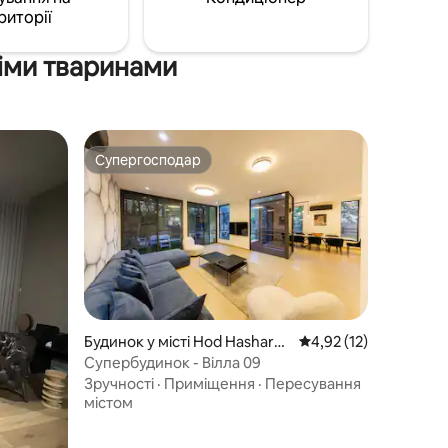
риторії
іми тваринами
Супергосподар
Супергосподар
Будинок у місті Hod Hasharo
Середня оцінка: 4,92 
4,92 (12)
n
Супербудинок - Вілла 09
Зручності
·
Приміщення
·
Пересування
містом