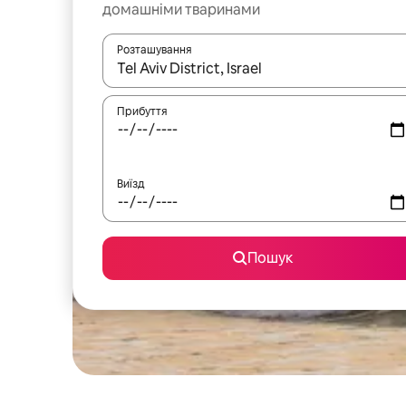
домашніми тваринами
Розташування
Отримавши результати пошуку, використовуйте дл
Прибуття
Виїзд
Пошук