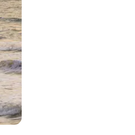
и дотику та гортання.