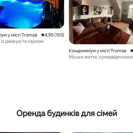
ум у місті Tromsø
Середня оцінка: 4,95 з 5, відгуки: 103
4,95 (103)
із джакузі та сауною
5, відгуки: 132
Кондомініум у місті Tromsø
С
Міське життя, супервідпочин
поблизу міста Тромсе
Оренда будинків для сімей