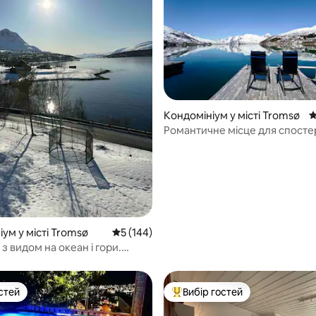
5, відгуки: 137
Кондомініум у місті Tromsø
С
Романтичне місце для спост
за полярним сяйвом біля моря
приватною пристанню
ум у місті Tromsø
Середня оцінка: 5 з 5, відгуки: 144
5 (144)
з видом на океан і гори.
йон
стей
Вибір гостей
стей
Топ вибір гостей