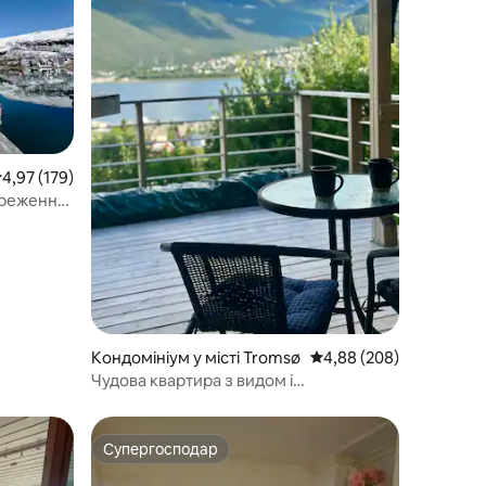
ередня оцінка: 4,97 з 5, відгуки: 179
4,97 (179)
ереження
 з
Кондомініум у місті Tromsø
Середня оцінка: 4,88 з 
4,88 (208)
Чудова квартира з видом і
безкоштовним паркуванням.
Супергосподар
Супергосподар