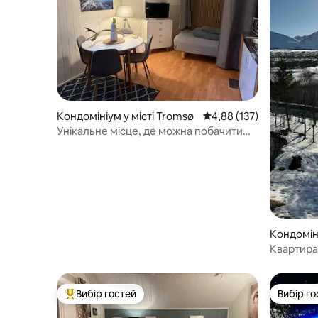
Кондомініум у місті Tromsø
Середня оцінка: 4,88 з 
4,88 (137)
Унікальне місце, де можна побачити
північне сяйво.
Кондоміні
Квартира 
Тихий ра
Вибір гостей
Вибір го
Топ вибір гостей
Вибір го