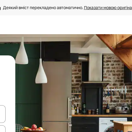
Деякий вміст перекладено автоматично. 
Показати мовою оригіна
я навігації сторінкою клавіші зі стрілками вгору та вниз або жест