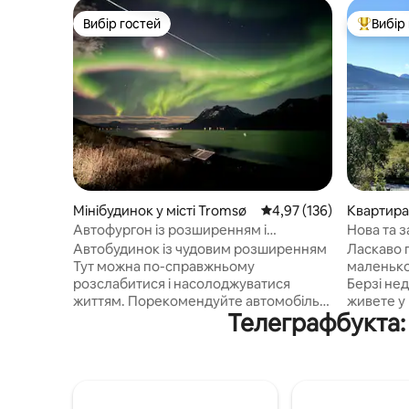
Вибір гостей
Вибір
Вибір гостей
Топ вибі
Мінібудинок у місті Tromsø
Середня оцінка: 4,97 з 
4,97 (136)
Квартира 
Автофургон із розширенням і
Нова та 
захоплюючими краєвидами
Автобудинок із чудовим розширенням
Ласкаво 
Тут можна по-справжньому
маленько
розслабитися і насолоджуватися
Берзі нед
життям. Порекомендуйте автомобіль,
живете у 
Телеграфбукта:
оскільки він знаходиться приблизно в
зручност
45 хвилинах їзди від центру міста
можете с
Барабьо і в 20 хвилинах їзди до
північним
найближчого магазину
або на гі
Насолоджуйтеся морем і
гору. На
насолоджуйтеся спокоєм у цьому
знаходить