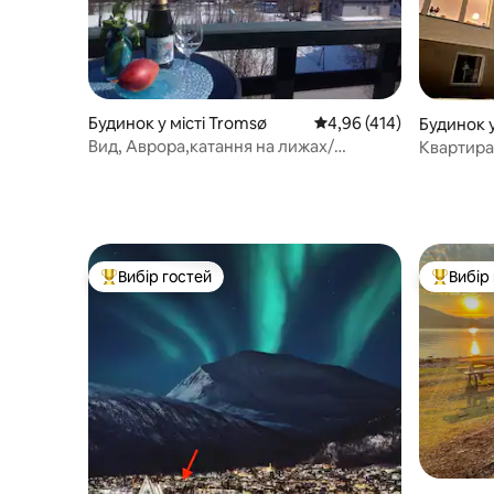
Будинок у місті Tromsø
Середня оцінка: 4,96 з 
4,96 (414)
Будинок у
Вид, Аврора,катання на лижах/
Квартира
походи,близько до центру міста
Вибір гостей
Вибір
Топ вибір гостей
Топ вибі