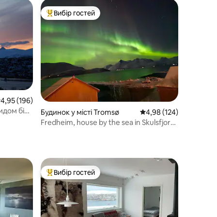
Вибір гостей
Топ вибір гостей
ередня оцінка: 4,95 з 5, відгуки: 196
4,95 (196)
идом біля
Будинок у місті Tromsø
Середня оцінка: 4,98 з 
4,98 (124)
Fredheim, house by the sea in Skulsfjord/
Tromsø
Вибір гостей
Топ вибір гостей