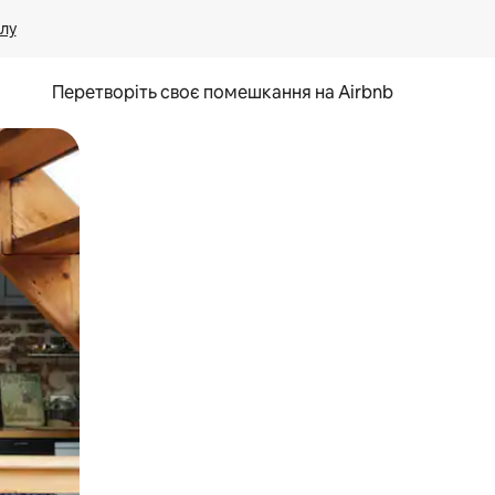
лу
Перетворіть своє помешкання на Airbnb
и дотику та гортання.