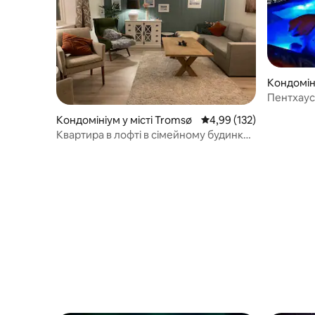
Кондоміні
Пентхаус 
Кондомініум у місті Tromsø
Середня оцінка: 4,99 з 
4,99 (132)
Квартира в лофті в сімейному будинку,
верхівка острова