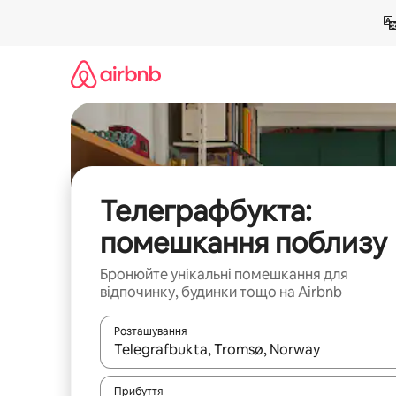
Перейти
до
вмісту
Телеграфбукта:
помешкання поблизу
Бронюйте унікальні помешкання для
відпочинку, будинки тощо на Airbnb
Розташування
Отримавши результати пошуку, використовуйте дл
Прибуття