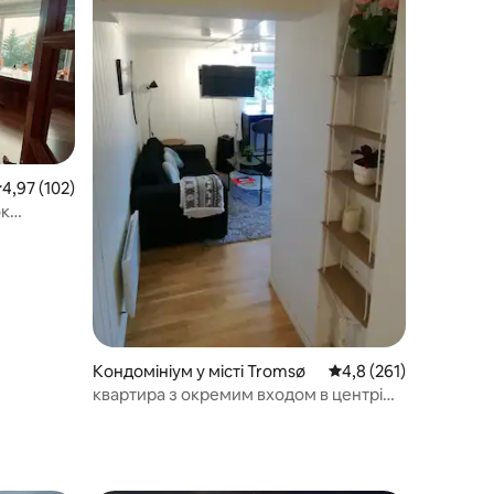
ередня оцінка: 4,97 з 5, відгуки: 102
4,97 (102)
ок
Кондомініум у місті Tromsø
Середня оцінка: 4,8 з 
4,8 (261)
квартира з окремим входом в центрі
Тромсё