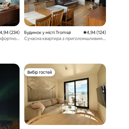
ередня оцінка: 4,94 з 5, відгуки: 234
4,94 (234)
Будинок у місті Tromsø
Середня оцінка: 4,94 з 
4,94 (124)
мфортно!
Сучасна квартира з приголомшливим
краєвидом
Вибір гостей
Вибір гостей