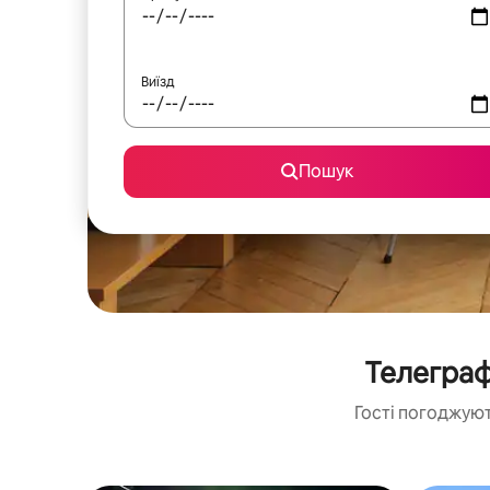
Виїзд
Пошук
Телеграф
Гості погоджуют