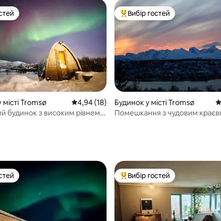
стей
Вибір гостей
стей
Топ вибір гостей
 місті Tromsø
Середня оцінка: 4,94 з 5, відгуки: 18
4,94 (18)
Будинок у місті Tromsø
С
й будинок з високим рівнем
Помешкання з чудовим краєв
 та красивим оточенням
гори
 5, відгуки: 97
стей
Вибір гостей
стей
Топ вибір гостей