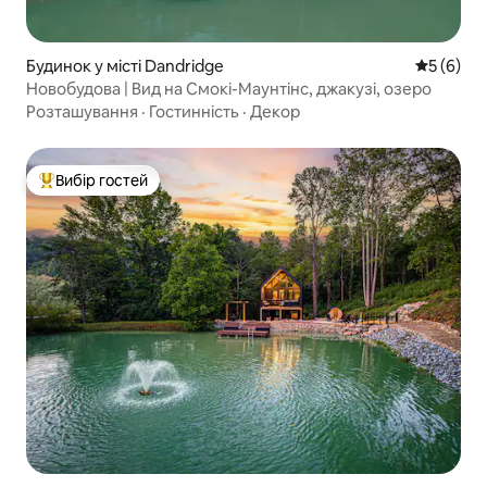
Будинок у місті Dandridge
Середня о
5 (6)
Новобудова | Вид на Смокі-Маунтінс, джакузі, озеро
Розташування
·
Гостинність
·
Декор
Вибір гостей
Топ вибір гостей