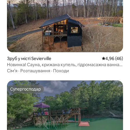
Зруб у місті Sevierville
Середня оцінка
4,96 (46)
Новинка! Сауна, крижана купель, гідромасажна ванна,
місце для багаття та краєвиди!
Сім’я
·
Розташування
·
Походи
Супергосподар
Супергосподар