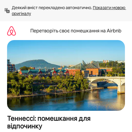
Перейти
Деякий вміст перекладено автоматично. 
Показати мовою 
до
оригіналу
вмісту
Перетворіть своє помешкання на Airbnb
Теннессі: помешкання для
відпочинку