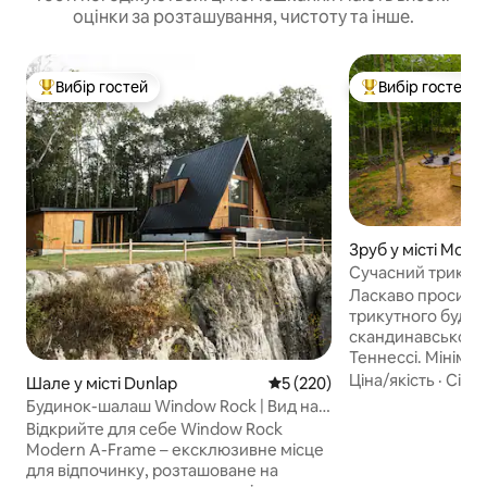
оцінки за розташування, чистоту та інше.
Вибір гостей
Вибір гостей
Топ вибір гостей
Топ вибір гостей
Зруб у місті Mont
Сучасний трикутн
Монтіглі з гідро
Ласкаво просимо
трикутного будин
скандинавському с
Теннессі. Мінімал
елегантний, що 
Ціна/якість
·
Сім’я
Шале у місті Dunlap
Середня оцінка: 5 з 5, відгук
5 (220)
відпочинок - в де
Будинок-шалаш Window Rock | Вид на
пішохідної стежки 
скелі, гідромасажна ванна, топ-1%
Відкрийте для себе Window Rock
Монтигл. Розслаб
Modern A-Frame – ексклюзивне місце
ванні або збирай
для відпочинку, розташоване на
Для екологічно с