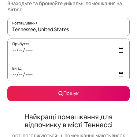
Знаходьте та бронюйте унікальні помешкання на
Airbnb
Розташування
Отримавши результати пошуку, використовуйте для навігації с
Прибуття
Виїзд
Пошук
Найкращі помешкання для
відпочинку в місті Теннессі
Гості погоджуються: ці помешкання мають високі