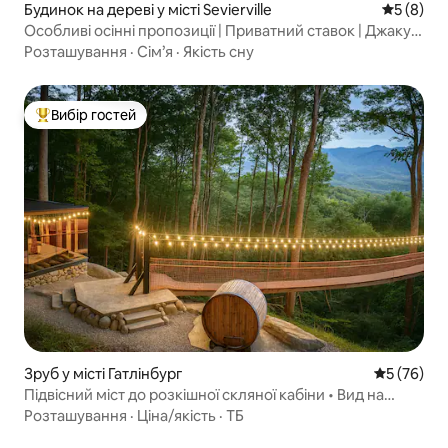
Будинок на дереві у місті Sevierville
Середня о
5 (8)
Особливі осінні пропозиції | Приватний ставок | Джакузі
| Сауна
Розташування
·
Сім’я
·
Якість сну
Вибір гостей
Топ вибір гостей
Зруб у місті Гатлінбург
Середня оц
5 (76)
Підвісний міст до розкішної скляної кабіни • Вид на
LeConte
Розташування
·
Ціна/якість
·
ТБ