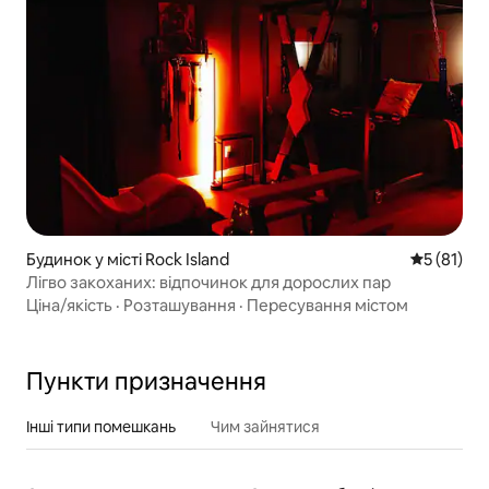
Будинок у місті Rock Island
Середня оц
5 (81)
Лігво закоханих: відпочинок для дорослих пар
Ціна/якість
·
Розташування
·
Пересування містом
Пункти призначення
Інші типи помешкань
Чим зайнятися