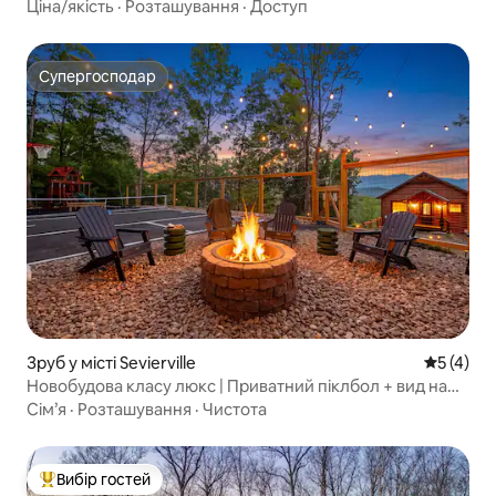
ванною та спостереженням за зірками
Ціна/якість
·
Розташування
·
Доступ
Супергосподар
Супергосподар
Зруб у місті Sevierville
Середня о
5 (4)
Новобудова класу люкс | Приватний піклбол + вид на
гори
Сім’я
·
Розташування
·
Чистота
Вибір гостей
Топ вибір гостей