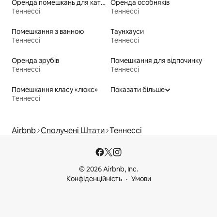
Оренда помешкань для катання на лижах «від порога»
Оренда особняків
Теннессі
Теннессі
Помешкання з ванною
Таунхауси
Теннессі
Теннессі
Оренда зрубів
Помешкання для відпочинку
Теннессі
Теннессі
Помешкання класу «люкс»
Показати більше
Теннессі
Airbnb
Сполучені Штати
Теннессі
© 2026 Airbnb, Inc.
Конфіденційність
Умови