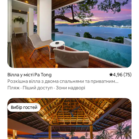
Вілла у місті Pa Tong
Середня оцінк
4,96 (75)
Розкішна вілла з двома спальнями та приватним
басейном з чудовим видом на море в Патонг
Пляж
·
Піший доступ
·
Зони надворі
Вибір гостей
Вибір гостей