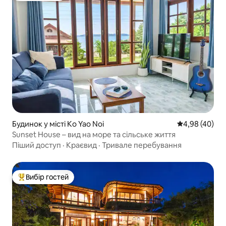
Будинок у місті Ko Yao Noi
Середня оцінка
4,98 (40)
Sunset House – вид на море та сільське життя
Піший доступ
·
Краєвид
·
Тривале перебування
Вибір гостей
Топ вибір гостей