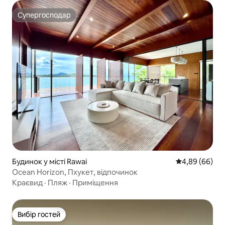
Супергосподар
Супергосподар
Будинок у місті Rawai
Середня оцінка
4,89 (66)
Ocean Horizon, Пхукет, відпочинок
Краєвид
·
Пляж
·
Приміщення
Вибір гостей
Вибір гостей