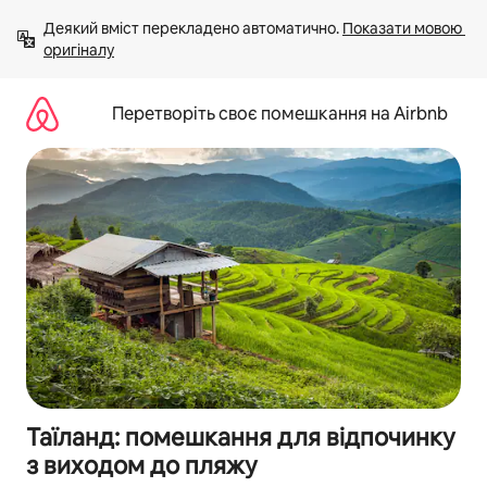
Перейти
Деякий вміст перекладено автоматично. 
Показати мовою 
до
оригіналу
вмісту
Перетворіть своє помешкання на Airbnb
Таїланд: помешкання для відпочинку
з виходом до пляжу