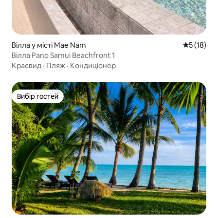
Вілла у місті Mae Nam
Середня оц
5 (18)
Вілла Pano Samui Beachfront 1
Краєвид
·
Пляж
·
Кондиціонер
Вибір гостей
Вибір гостей