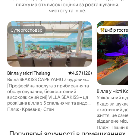
пляжу мають високі оцінки за розташування,
чистоту та інше.
Супергосподар
Вибір гостей
Супергосподар
Топ вибір гостей
Вілла у місті Thalang
Середня оцінка: 4,97 з 5, відгук
4,97 (126)
Вілла SEAKISS CAPE YAMU з чудовим
видом на море, сніданком, покоївкою
[Професійна послуга з прибирання та
та дворецьким
Вілла у місті Koh
обслуговування, безкоштовний
високоякісний сні] VILLA SEAKISS – ця
Унікальний відда
розкішна вілла з 5 спальнями та видом
повного зануренн
Якщо ви шукаєте
на море розташована в Кейп-Яму,
Пляж
·
Краєвид
·
Стан
екзотичний досві
одному з найпрестижніших місць
життя, це саме те місце! 
Пхукета, з видом на спокійне
віддалене місце, 
Андаманське море, в закритій зоні
доступне лише на човн
Пляж
·
Піший дос
розкішних вілл. Вілла площею 1400 кв.
Популярні зручності в помешканнях
знайдете обидва 