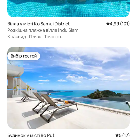
Вілла у місті Ko Samui District
Середня оцінка
4,99 (101)
Розкішна пляжна вілла Indu Siam
Краєвид
·
Пляж
·
Точність
Вибір гостей
Вибір гостей
Будинок у місті Bo Put
Середня оц
5 (17)