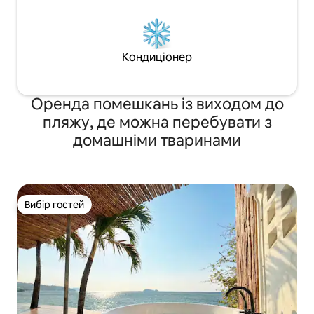
розмірі 12 000 батів. Вілла пропонує
500 батів електроенергії для кожного
перебування. Перевищення — 7 батів
за одиницю. Рахунок за
Кондиціонер
електроенергію становить близько
800–1600 батів за ніч.Ніяких шумних
вечірок на віллі.
Оренда помешкань із виходом до
пляжу, де можна перебувати з
домашніми тваринами
Вибір гостей
Вибір гостей