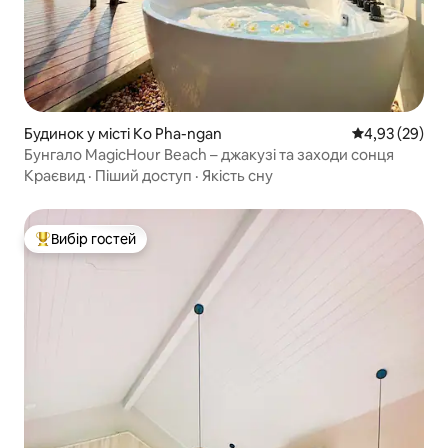
Будинок у місті Ko Pha-ngan
Середня оцінк
4,93 (29)
Бунгало MagicHour Beach – джакузі та заходи сонця
Краєвид
·
Піший доступ
·
Якість сну
Вибір гостей
Топ вибір гостей