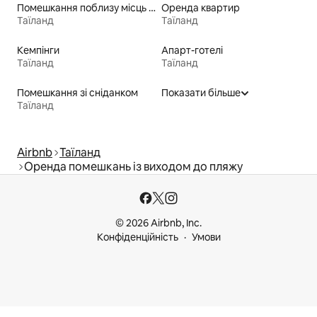
Помешкання поблизу місць для катання на байдарках
Оренда квартир
Таїланд
Таїланд
Кемпінги
Апарт-готелі
Таїланд
Таїланд
Помешкання зі сніданком
Показати більше
Таїланд
Airbnb
Таїланд
Оренда помешкань із виходом до пляжу
© 2026 Airbnb, Inc.
Конфіденційність
Умови