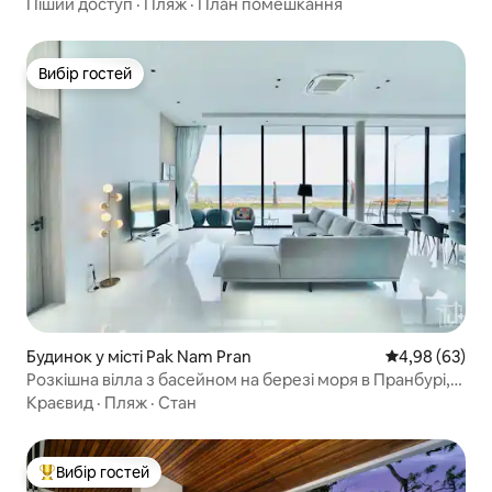
Піший доступ
·
Пляж
·
План помешкання
Вибір гостей
Вибір гостей
Будинок у місті Pak Nam Pran
Середня оцінка
4,98 (63)
Розкішна вілла з басейном на березі моря в Пранбурі,
Хуахін
Краєвид
·
Пляж
·
Стан
Вибір гостей
Топ вибір гостей