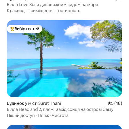
Вілла Love 3br з дивовижним видом на море
Краєвид
·
Приміщення
·
Гостинність
Вибір гостей
Топ вибір гостей
Будинок у місті Surat Thani
Середня оц
5 (48)
Вілла Headland 2, пляж і захід сонця на острові Самуї
Піший доступ
·
Пляж
·
Чистота