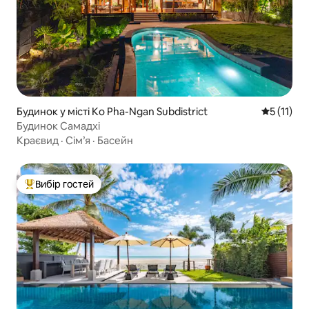
Будинок у місті Ko Pha-Ngan Subdistrict
Середня оц
5 (11)
Будинок Самадхі
Краєвид
·
Сім’я
·
Басейн
Вибір гостей
Топ вибір гостей