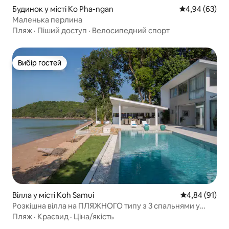
Будинок у місті Ko Pha-ngan
Середня оцінка
4,94 (63)
Маленька перлина
Пляж
·
Піший доступ
·
Велосипедний спорт
Вибір гостей
Вибір гостей
Вілла у місті Koh Samui
Середня оцінк
4,84 (91)
Розкішна вілла на ПЛЯЖНОГО типу з 3 спальнями у
рибальському селі
Пляж
·
Краєвид
·
Ціна/якість