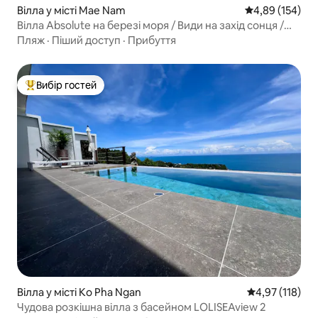
Вілла у місті Mae Nam
Середня оцінка
4,89 (154)
Вілла Absolute на березі моря / Види на захід сонця /
23 пальми
Пляж
·
Піший доступ
·
Прибуття
Вибір гостей
Топ вибір гостей
Вілла у місті Ko Pha Ngan
Середня оцінка
4,97 (118)
Чудова розкішна вілла з басейном LOLISEAview 2