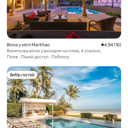
Вілла у місті Mai Khao
Середня оцінк
4,94 (16)
Виняткова вілла з виходом на пляж, 4 спальні,
Пляж
·
Піший доступ
·
Поблизу
Вибір гостей
Вибір гостей