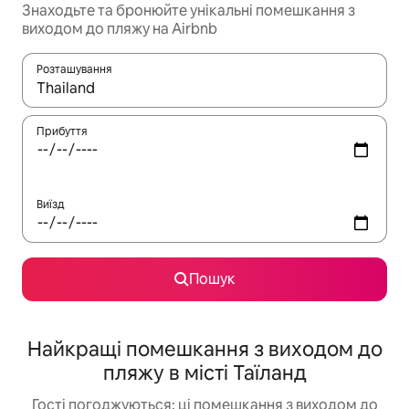
Знаходьте та бронюйте унікальні помешкання з
виходом до пляжу на Airbnb
Розташування
Отримавши результати пошуку, використовуйте для навігації с
Прибуття
Виїзд
Пошук
Найкращі помешкання з виходом до
пляжу в місті Таїланд
Гості погоджуються: ці помешкання з виходом до