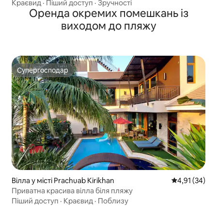
Краєвид
·
Піший доступ
·
Зручності
Оренда окремих помешкань із
виходом до пляжу
Супергосподар
Супергосподар
Вілла у місті Prachuab Kirikhan
Середня оцінк
4,91 (34)
Приватна красива вілла біля пляжу
Піший доступ
·
Краєвид
·
Поблизу