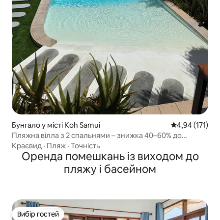
Бунгало у місті Koh Samui
Середня оцінка
4,94 (171)
Пляжна вілла з 2 спальнями – знижка 40–60% до
завершення робіт
Краєвид
·
Пляж
·
Точність
Оренда помешкань із виходом до
пляжу і басейном
Вибір гостей
Вибір гостей