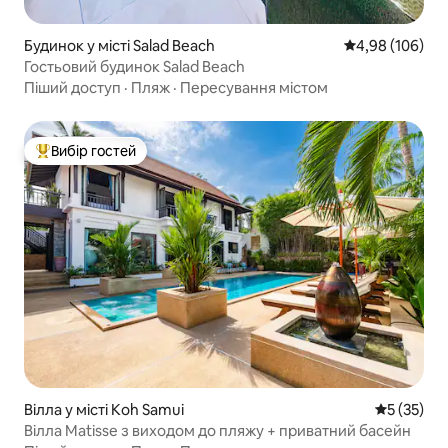
Будинок у місті Salad Beach
Середня оцінка:
4,98 (106)
Гостьовий будинок Salad Beach
Піший доступ
·
Пляж
·
Пересування містом
Вибір гостей
Топ вибір гостей
Вілла у місті Koh Samui
Середня оц
5 (35)
Вілла Matisse з виходом до пляжу + приватний басейн