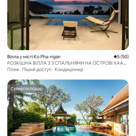
Вілла у місті Ko Pha-ngan
Середня оц
5 (50)
РОЗКІШНА ВІЛЛА З 3 СПАЛЬНЯМИ НА ОСТРОВІ ХААД
ЯО
Пляж
·
Піший доступ
·
Кондиціонер
Супергосподар
Супергосподар