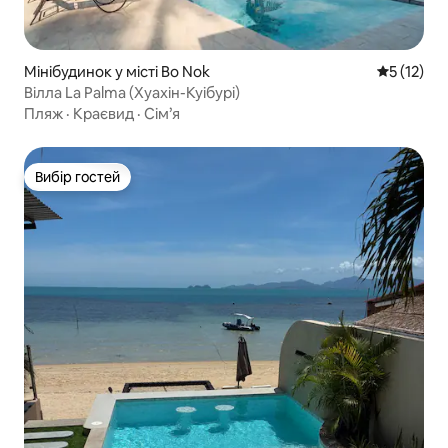
Мінібудинок у місті Bo Nok
Середня оц
5 (12)
Вілла La Palma (Хуахін-Куібурі)
Пляж
·
Краєвид
·
Сім’я
Вибір гостей
Вибір гостей