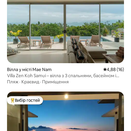
Вілла у місті Mae Nam
Середня оцінк
4,88 (16)
Villa Zen Koh Samui – вілла з 3 спальнями, басейном і
видом на море
Пляж
·
Краєвид
·
Приміщення
Вибір гостей
Топ вибір гостей