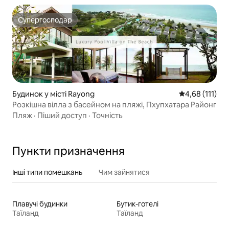
Супергосподар
Супергосподар
Будинок у місті Rayong
Середня оцінка
4,68 (111)
Розкішна вілла з басейном на пляжі, Пхупхатара Районг
Пляж
·
Піший доступ
·
Точність
Пункти призначення
Інші типи помешкань
Чим зайнятися
Плавучі будинки
Бутик-готелі
Таїланд
Таїланд