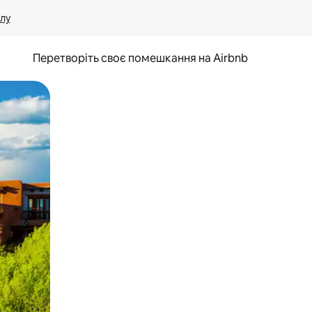
лу
Перетворіть своє помешкання на Airbnb
и дотику та гортання.