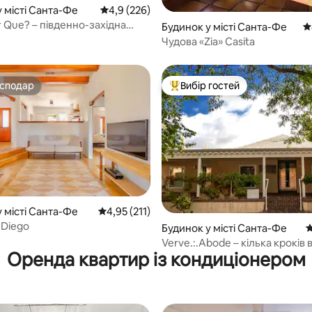
 місті Санта-Фе
Середня оцінка: 4,9 з 5, відгуки: 226
4,9 (226)
r Que? – південно-західна
5, відгуки: 112
Будинок у місті Санта-Фе
С
ентрі міста
Чудова «Zia» Casita
осподар
Вибір гостей
осподар
Топ вибір гостей
5, відгуки: 174
 місті Санта-Фе
Середня оцінка: 4,95 з 5, відгуки: 211
4,95 (211)
 Diego
Будинок у місті Санта-Фе
С
Verve.:.Abode – кілька кроків в
Оренда квартир із кондиціонером
Canyon Rd