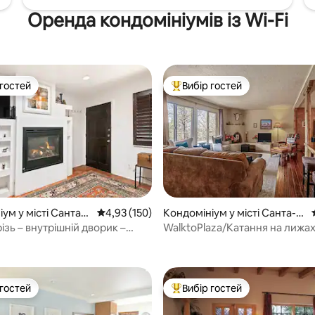
Оренда кондомініумів із Wi-Fi
 гостей
Вибір гостей
р гостей
Топ вибір гостей
ум у місті Санта-
Середня оцінка: 4,93 з 5, відгуки: 150
4,93 (150)
Кондомініум у місті Санта-Ф
е
ізь – внутрішній дворик –
WalktoPlaza/Катання на лижах
5, відгуки: 498
оке двоспальне ліжко –
нер
 гостей
Вибір гостей
р гостей
Топ вибір гостей