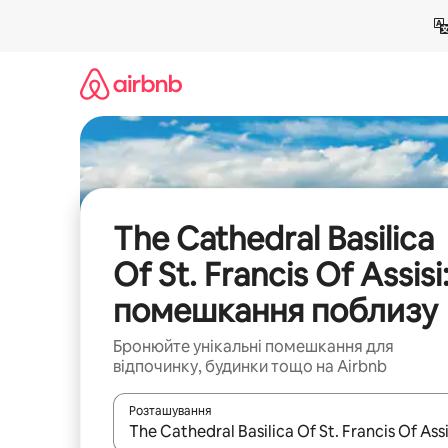
Перейти
до
вмісту
The Cathedral Basilica
Of St. Francis Of Assisi
помешкання поблизу
Бронюйте унікальні помешкання для
відпочинку, будинки тощо на Airbnb
Розташування
Отримавши результати пошуку, використовуйте дл