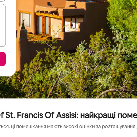
Of St. Francis Of Assisi: найкращі п
ься: ці помешкання мають високі оцінки за розташування, 