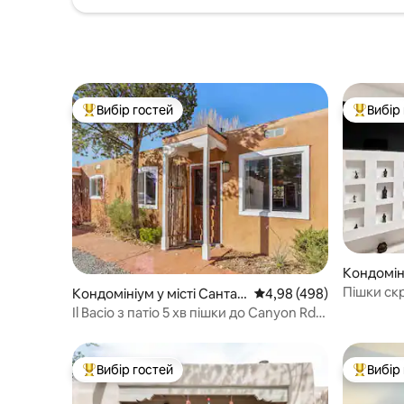
Вибір гостей
Вибір
Топ вибір гостей
Топ вибі
Кондоміні
Фе
Пішки скр
Кондомініум у місті Санта-
Середня оцінка: 4,98 з 
4,98 (498)
дуже шир
Фе
Il Bacio з патіо 5 хв пішки до Canyon Rd,
кондиціо
15 Plaza
Вибір гостей
Вибір
Топ вибір гостей
Топ вибі