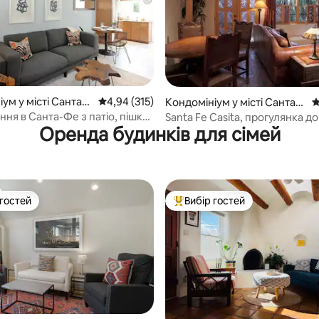
5, відгуки: 153
ум у місті Санта-
Середня оцінка: 4,94 з 5, відгуки: 315
4,94 (315)
Кондомініум у місті Санта-
С
Фе
ня в Санта-Фе з патіо, пішки
Santa Fe Casita, прогулянка до
Оренда будинків для сімей
он-роуд і Плази
коротко- або довгострокова 
 гостей
Вибір гостей
р гостей
Топ вибір гостей