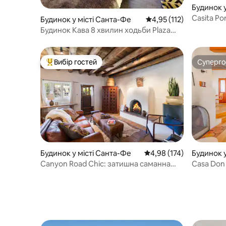
Будинок у
Casita Po
Будинок у місті Санта-Фе
Середня оцінка: 4,95 з 
4,95 (112)
студія в ц
Будинок Кава 8 хвилин ходьби Plaza
Cozy Contemp Studio
Вибір гостей
Суперг
Топ вибір гостей
Суперг
Будинок у місті Санта-Фе
Середня оцінка: 4,98 з 
4,98 (174)
Будинок у
Canyon Road Chic: затишна саманна
Casa Don
будівля 1870 року з каміном