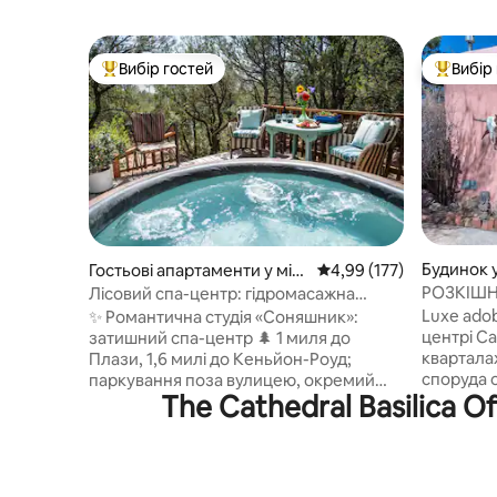
Вибір гостей
Вибір
Топ вибір гостей
Топ вибі
Будинок у
Гостьові апартаменти у міст
Середня оцінка: 4,99 з 
4,99 (177)
і Санта-Фе
РОЗКІШН
Лісовий спа-центр: гідромасажна
ЦЕНТРІ М
ванна, сауна та холодне занурення |
Luxe adob
✨ Романтична студія «Соняшник»:
Plaza
центрі Санта-Фе, в
затишний спа-центр 🌲 1 миля до
кварталах
Плази, 1,6 милі до Кеньйон-Роуд;
споруда 
паркування поза вулицею, окремий
The Cathedral Basilica O
венеціан
вхід, ванна кімната та повністю
діаманто
укомплектована кухня • 100 % приватна
дерев 'я
гідромасажна ванна (з низьким
освітлюв
вмістом хімічних речовин) • Сауна +
бездрото
спа-процедура з холодним купанням