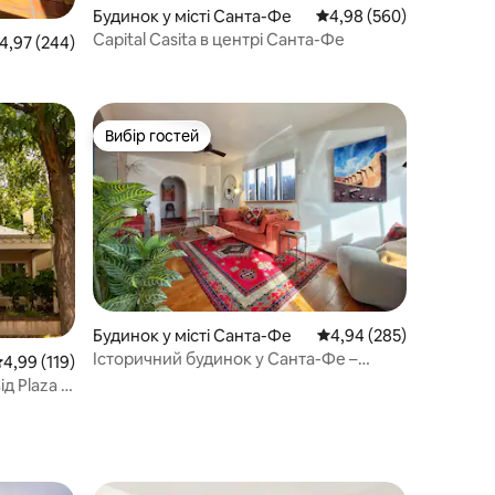
Будинок у місті Санта-Фе
Середня оцінка: 4,98 з 
4,98 (560)
Capital Casita в центрі Санта-Фе
ередня оцінка: 4,97 з 5, відгуки: 244
4,97 (244)
Вибір гостей
Вибір гостей
Будинок у місті Санта-Фе
Середня оцінка: 4,94 з 
4,94 (285)
Історичний будинок у Санта-Фе –
ередня оцінка: 4,99 з 5, відгуки: 119
4,99 (119)
прогулюйтеся до Плази та Рейлярда!
ід Plaza &