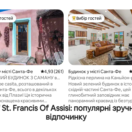
 гостей
Вибір гостей
р гостей
Топ вибір гостей
 місті Санта-Фе
Середня оцінка: 4,93 з 5, відгуки: 261
4,93 (261)
Будинок у місті Санта-Фе
С
5, відгуки: 177
ИЙ БУДИНОК З САМАНУ в
Рідкісна перлина на Каньйон-
ІСТА
власною гідромасажною ван
e casita, розташований в
Новий зелений будинок в істо
сього в декількох
східній частині Санта-Фе, цей
 від Плази! Ця історична
глинобитний заповідник має
оснащена красивими
панорамний краєвид із безт
f St. Francis Of Assisi: популярні зр
ськими штукатурками та
розкішшю. У 2 хвилинах їзди від
вими стінами, оздобленою
Каньйон-роуд або центру міст
відпочинку
ною підлогою, розкішними
можете ознайомитися з місто
альними приладами,
насолодитися цим приватним
вим міні-розділом,
відпочинком із розкішною