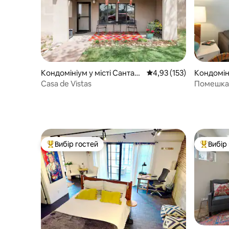
Кондомініум у місті Санта-
Середня оцінка: 4,93 з 
4,93 (153)
Кондоміні
Фе
Фе
Casa de Vistas
Помешкан
до Каньй
Вибір гостей
Вибір
Топ вибір гостей
Топ вибі