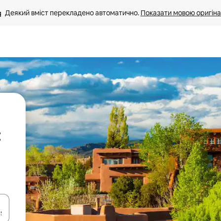
Деякий вміст перекладено автоматично. 
Показати мовою оригіна
:
я навігації сторінкою клавіші зі стрілками вгору та вниз або жест