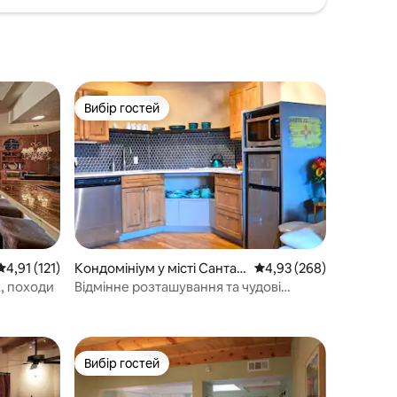
Вибір гостей
Вибір гостей
Середня оцінка: 4,91 з 5, відгуки: 121
4,91 (121)
Кондомініум у місті Санта-
Середня оцінка: 4,93 з 
4,93 (268)
Фе
, походи
Відмінне розташування та чудові
розкопки, можливість гуляти скрізь!
Вибір гостей
Вибір гостей