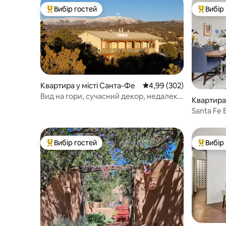
Вибір гостей
Вибір
Топ вибір гостей
Топ вибі
Квартира у місті Санта-Фе
Середня оцінка: 4,99 з 
4,99 (302)
Вид на гори, сучасний декор, недалеко
Квартира 
від Плази
Santa Fe B
Вибір гостей
Вибір
Топ вибір гостей
Топ вибі