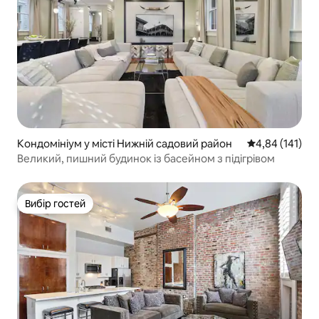
Кондомініум у місті Нижній садовий район
Середня оцінка
4,84 (141)
Великий, пишний будинок із басейном з підігрівом
Вибір гостей
Вибір гостей