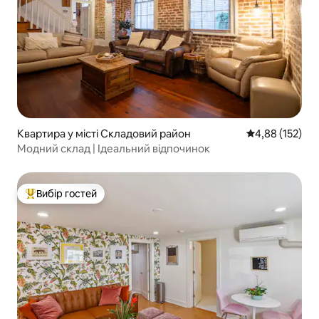
Квартира у місті Складовий район
Середня оцінка
4,88 (152)
Модний склад | Ідеальний відпочинок
Вибір гостей
Топ вибір гостей