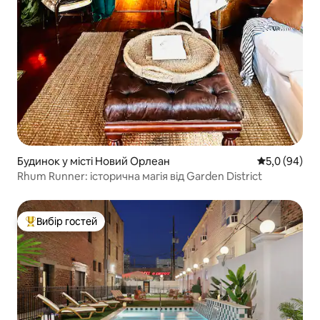
Будинок у місті Новий Орлеан
Середня оцін
5,0 (94)
Rhum Runner: історична магія від Garden District
Вибір гостей
Топ вибір гостей