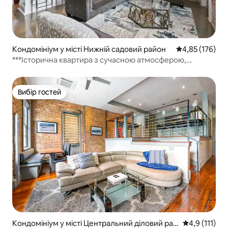
Кондомініум у місті Нижній садовий район
Середня оцінка
4,85 (176)
***Історична квартира з сучасною атмосферою,
паркуванням та басейном
Вибір гостей
Вибір гостей
Кондомініум у місті Центральний діловий рай
Середня оцінк
4,9 (111)