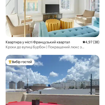
Квартира у місті Французький квартал
Середня оцінк
4,97 (38)
Кроки до вулиці Бурбон | Покращений люкс з
2 спальнями
Вибір гостей
Топ вибір гостей