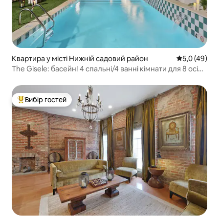
Квартира у місті Нижній садовий район
Середня оцін
5,0 (49)
The Gisele: басейн! 4 спальні/4 ванні кімнати для 8 осіб |
Трамвайна зупинка
Вибір гостей
Топ вибір гостей