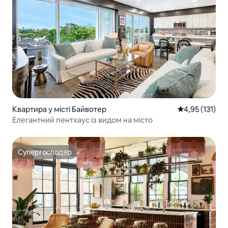
Квартира у місті Байвотер
Середня оцінка
4,95 (131)
Елегантний пентхаус із видом на місто
Супергосподар
Супергосподар