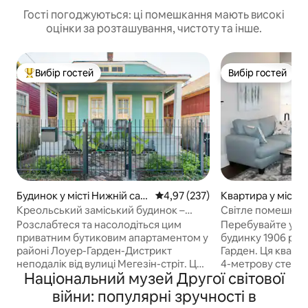
Гості погоджуються: ці помешкання мають високі
оцінки за розташування, чистоту та інше.
Вибір гостей
Вибір гостей
Топ вибір гостей
Вибір гостей
Будинок у місті Нижній сад
Середня оцінка: 4,97 з 5, відгук
4,97 (237)
Квартира у місті 
овий район
овий район
Креольський заміський будинок –
Світле помешканн
поруч із вулицею Magazine
Балкон • Нижній 
Розслабтеся та насолодіться цим
Перебувайте у в
приватним бутиковим апартаментом у
будинку 1906 рок
районі Лоуер-Гарден-Дистрикт
Гарден. Ця кварт
неподалік від вулиці Мегезін-стріт. Цей
4-метрову стелю, 
Національний музей Другої світової
повністю відремонтований класичний
підлоги до стелі 
креольський котедж має високі стелі
освітлення, а та
війни: популярні зручності в
(14 футів), підлогу з соснової дошки,
який ідеально пі