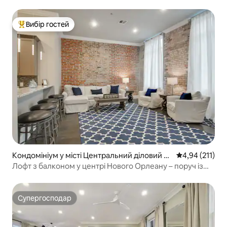
Вибір гостей
Топ вибір гостей
Кондомініум у місті Центральний діловий ра
Середня оцінка
4,94 (211)
йон
Лофт з балконом у центрі Нового Орлеану – поруч із
кварталом! 201
Супергосподар
Супергосподар