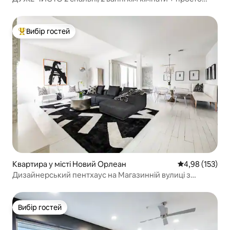
біля трамвайної лінії!
Вибір гостей
Топ вибір гостей
Квартира у місті Новий Орлеан
Середня оцінка
4,98 (153)
Дизайнерський пентхаус на Магазинній вулиці з
балконом
Вибір гостей
Вибір гостей