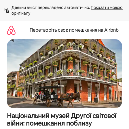
Перейти
Деякий вміст перекладено автоматично. 
Показати мовою 
до
оригіналу
вмісту
Перетворіть своє помешкання на Airbnb
Національний музей Другої світової
війни: помешкання поблизу