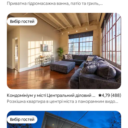
он
Приватна гідромасажна ванна, патіо та гриль,
3 спальні/3 ванні кімнати, басейн
Вибір гостей
Вибір гостей
Кондомініум у місті Центральний діловий р
Середня оцінка:
4,79 (488)
айон
Розкішна квартира в центрі міста з панорамним видом і
паркінгом
Вибір гостей
Вибір гостей