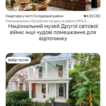
Квартира у місті Складовий район
Середня оцінк
4,92 (25)
Помешкання з басейном на даху в районі NOLA
Національний музей Другої світової
Warehouse District
війни: інші чудові помешкання для
відпочинку
Вибір гостей
Вибір гостей