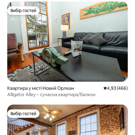
Вибір гостей
Вибір гостей
Квартира у місті Новий Орлеан
Середня оцінка:
4,93 (466)
Alligator Alley – сучасна квартира/балкон
Вибір гостей
Вибір гостей