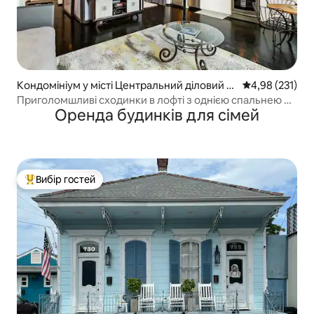
Кондомініум у місті Центральний діловий р
Середня оцінка
4,98 (231)
айон
Приголомшливі сходинки в лофті з однією спальнею до
Оренда будинків для сімей
Французького кварталу
Вибір гостей
Топ вибір гостей