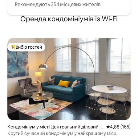
Рекомендують 354 місцевих жителів
Оренда кондомініумів із Wi-Fi
Вибір гостей
Топ вибір гостей
Кондомініум у місті Центральний діловий р
Середня оцінка
4,88 (165)
айон
Крутий сучасний кондомініум у найкращому місці