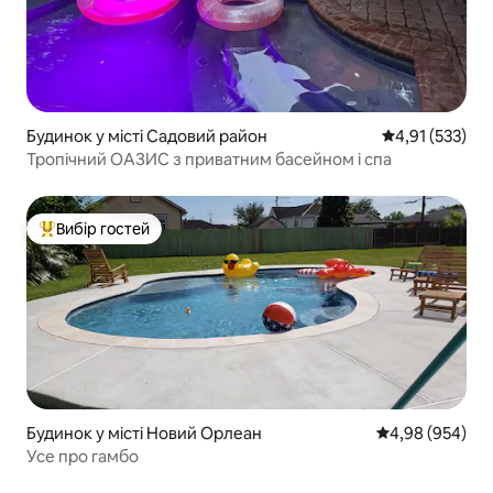
Будинок у місті Садовий район
Середня оцінка
4,91 (533)
Тропічний ОАЗИС з приватним басейном і спа
Вибір гостей
Топ вибір гостей
Будинок у місті Новий Орлеан
Середня оцінка:
4,98 (954)
Усе про гамбо