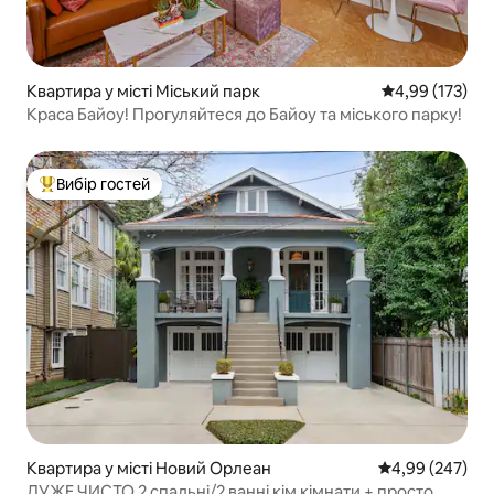
Квартира у місті Міський парк
Середня оцінка
4,99 (173)
Краса Байоу! Прогуляйтеся до Байоу та міського парку!
Вибір гостей
Топ вибір гостей
Квартира у місті Новий Орлеан
Середня оцінка:
4,99 (247)
ДУЖЕ ЧИСТО 2 спальні/2 ванні кім кімнати + просто