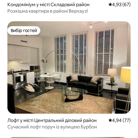
Кондомініум у місті Складовий район
Середня оцінк
4,93 (67)
Розкішна квартира в районі Верхауз!
Вибір гостей
Вибір гостей
Лофт у місті Центральний діловий район
Середня оцінк
4,94 (77)
Сучасний лофт поруч із вулицею Бурбон