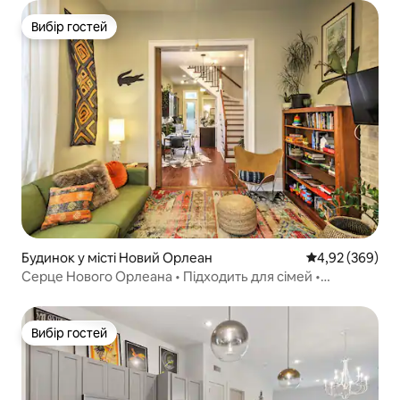
Вибір гостей
Вибір гостей
Будинок у місті Новий Орлеан
Середня оцінка:
4,92 (369)
Серце Нового Орлеана • Підходить для сімей •
Історичні місця
Вибір гостей
Вибір гостей