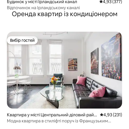
Будинок у місті Ірландський канал
Середня оцінка
4,93 (377)
Відпочинок на Ірландському каналі
Оренда квартир із кондиціонером
Вибір гостей
Вибір гостей
Квартира у місті Центральний діловий райо
Середня оцінка
4,93 (231)
н
Модна квартира в стиліфті поруч із Французьким
кварталом