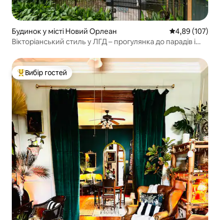
Будинок у місті Новий Орлеан
Середня оцінка
4,89 (107)
Вікторіанський стиль у ЛГД – прогулянка до парадів і
Second Lines
Вибір гостей
Топ вибір гостей