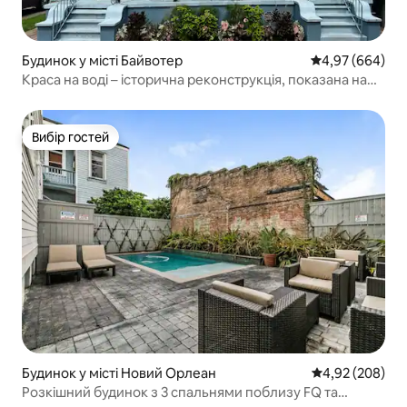
Будинок у місті Байвотер
Середня оцінка:
4,97 (664)
Краса на воді – історична реконструкція, показана на
Hgtv
Вибір гостей
Вибір гостей
Будинок у місті Новий Орлеан
Середня оцінка:
4,92 (208)
Розкішний будинок з 3 спальнями поблизу FQ та