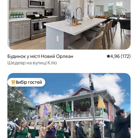
Будинок у місті Новий Орлеан
Середня оцінка
4,96 (172)
Шедевр на вулиці Кліо
Вибір гостей
Топ вибір гостей