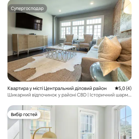
Супергосподар
Супергосподар
Квартира у місті Центральний діловий район
Середня оці
5,0 (4)
Шикарний відпочинок у районі CBD | Історичний шарм
+ нічне життя
Вибір гостей
Вибір гостей