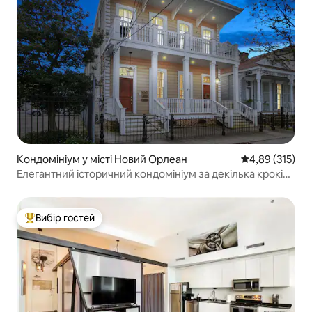
Кондомініум у місті Новий Орлеан
Середня оцінка
4,89 (315)
Елегантний історичний кондомініум за декілька кроків
від проспекту Сент-Чарльз
Вибір гостей
Топ вибір гостей