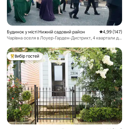
Будинок у місті Нижній садовий район
Середня оцінка
4,99 (147)
Чарівна оселя в Лоуер-Гарден-Дистрикт, 4 квартали до
парадів
Вибір гостей
Топ вибір гостей