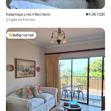
Квартира у місті Вествілл
Середня оцінка
4,96 (128)
Студія на Елстон
Вибір гостей
Топ вибір гостей