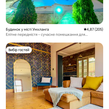
Будинок у місті Умхланга
Середня оцінка:
4,87 (205)
Елітне передмістя – сучасне помешкання для
відпочинку/бізнесу
Вибір гостей
Вибір гостей