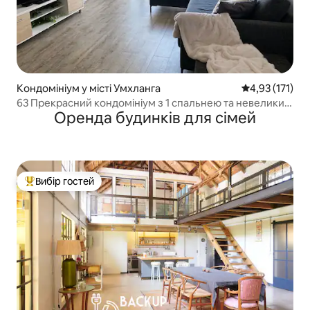
Кондомініум у місті Умхланга
Середня оцінка
4,93 (171)
63 Прекрасний кондомініум з 1 спальнею та невеликим
Оренда будинків для сімей
інвертором
Вибір гостей
Топ вибір гостей