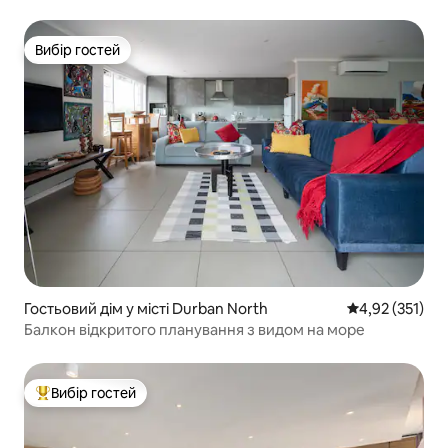
Вибір гостей
Вибір гостей
Гостьовий дім у місті Durban North
Середня оцінка
4,92 (351)
Балкон відкритого планування з видом на море
Вибір гостей
Топ вибір гостей