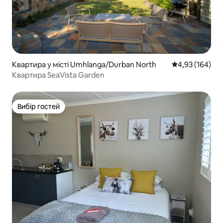
Квартира у місті Umhlanga/Durban North
Середня оцінка
4,93 (164)
Квартира SeaVista Garden
Вибір гостей
Вибір гостей