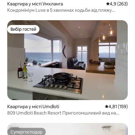
Квартира у місті Умхланга
Середня оцінк
4,9 (263)
Кондомініум Luxe в 5 хвилинах ходьби від пляжу
Умланга та селища
Вибір гостей
Вибір гостей
Квартира у місті Umdloti
Середня оцінка
4,81 (159)
809 Umdloti Beach Resort Приголомшливий вид на
море
Супергосподар
Супергосподар