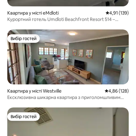
Квартира у місті eMdloti
Середня оцінка
4,91 (139)
Курортний готель Umdloti Beachfront Resort 514 –
Ocean & Breaker View
Вибір гостей
Вибір гостей
Квартира у місті Westville
Середня оцінка
4,86 (128)
Ексклюзивна шикарна квартира з приголомшливим
видом
Вибір гостей
Вибір гостей