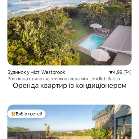
Будинок у місті Westbrook
Середня оцінк
4,99 (74)
Розкішна приватна пляжна вілла між Umdloti Ballito
Оренда квартир із кондиціонером
Вибір гостей
Топ вибір гостей