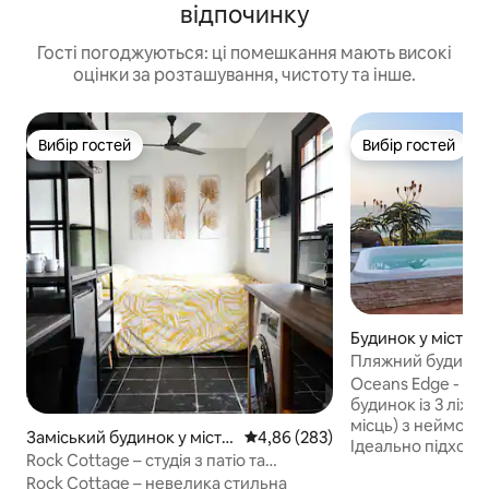
відпочинку
Гості погоджуються: ці помешкання мають високі
оцінки за розташування, чистоту та інше.
Вибір гостей
Вибір гостей
Вибір гостей
Вибір гостей
Будинок у місті L
Пляжний будинок
6 місць із резер
Oceans Edge - це 
будинок із 3 ліжк
місць) з неймові
Заміський будинок у місті
Середня оцінка: 4,86 з 5, відгук
4,86 (283)
Ідеально підходит
Вествілл
Rock Cottage – студія з патіо та
заборонені. Зали
резервним живленням!
Rock Cottage – невелика стильна
розслабитися та