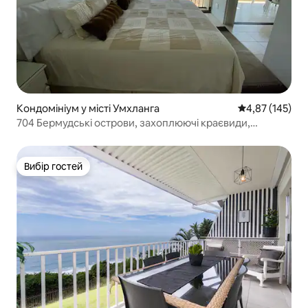
Кондомініум у місті Умхланга
Середня оцінка
4,87 (145)
704 Бермудські острови, захоплюючі краєвиди,
резервне живлення
Вибір гостей
Вибір гостей