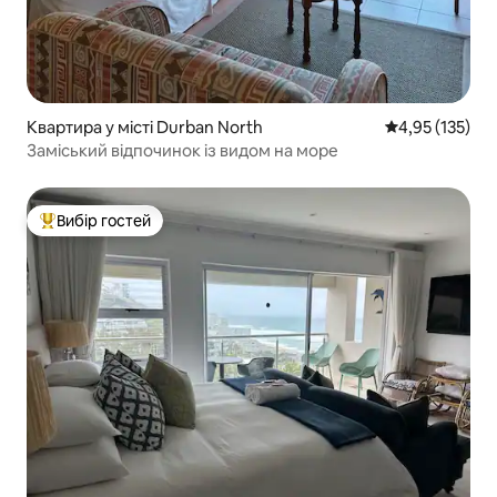
Квартира у місті Durban North
Середня оцінка
4,95 (135)
Заміський відпочинок із видом на море
Вибір гостей
Топ вибір гостей