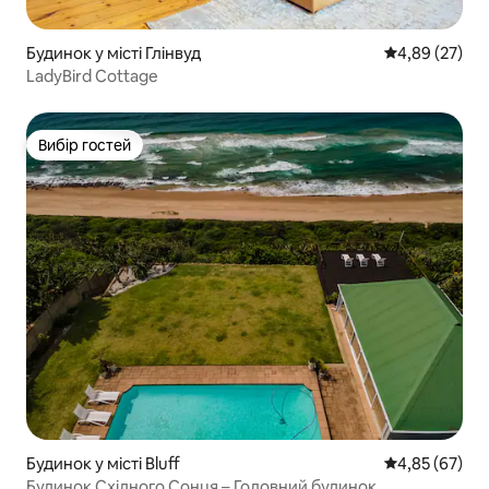
Будинок у місті Глінвуд
Середня оцінк
4,89 (27)
LadyBird Cottage
Вибір гостей
Вибір гостей
Будинок у місті Bluff
Середня оцінк
4,85 (67)
Будинок Східного Сонця – Головний будинок