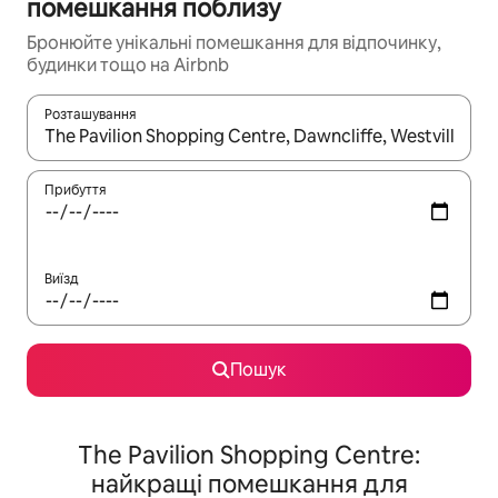
помешкання поблизу
Бронюйте унікальні помешкання для відпочинку,
будинки тощо на Airbnb
Розташування
Отримавши результати пошуку, використовуйте для навігації с
Прибуття
Виїзд
Пошук
The Pavilion Shopping Centre:
найкращі помешкання для