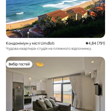
Кондомініум у місті Umdloti
Середня оцінка
4,84 (791)
Чудова квартира-студія на пляжного відпочинку.
Вибір гостей
Вибір гостей