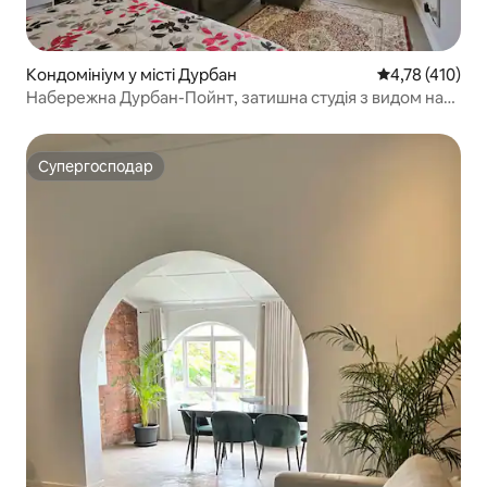
Кондомініум у місті Дурбан
Середня оцінка
4,78 (410)
Набережна Дурбан-Пойнт, затишна студія з видом на
гавань
Супергосподар
Супергосподар