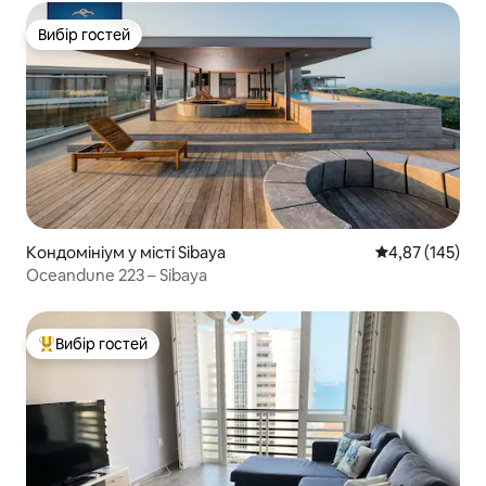
Вибір гостей
Вибір гостей
Кондомініум у місті Sibaya
Середня оцінка
4,87 (145)
Oceandune 223 – Sibaya
Вибір гостей
Топ вибір гостей