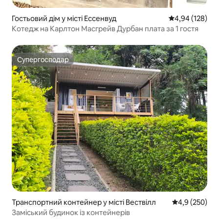
Гостьовий дім у місті Ессенвуд
Середня оцінка
4,94 (128)
Котедж на Карлтон Масгрейв Дурбан плата за 1 гостя
Супергосподар
Супергосподар
Транспортний контейнер у місті Вествілл
Середня оцінк
4,9 (250)
Заміський будинок із контейнерів