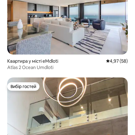
Квартира у місті eMdloti
Середня оцінк
4,97 (58)
Atlas 2 Ocean Umdloti
Вибір гостей
Вибір гостей