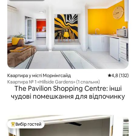
Квартира у місті Морнінгсайд
Середня оцінк
4,8 (132)
Квартира № 1 «Hillside Gardens» (1 спальня)
The Pavilion Shopping Centre: інші
чудові помешкання для відпочинку
Вибір гостей
Топ вибір гостей