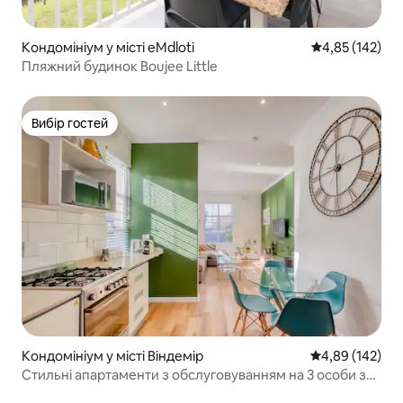
Кондомініум у місті eMdloti
Середня оцінка
4,85 (142)
Пляжний будинок Boujee Little
Вибір гостей
Вибір гостей
Кондомініум у місті Віндемір
Середня оцінка
4,89 (142)
Стильні апартаменти з обслуговуванням на 3 особи з
басейном