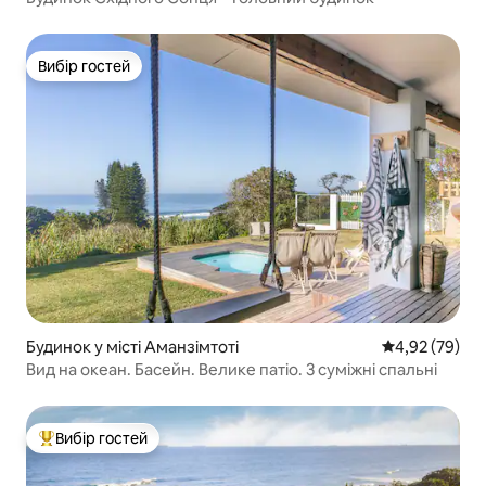
Вибір гостей
Вибір гостей
Будинок у місті Аманзімтоті
Середня оцінк
4,92 (79)
Вид на океан. Басейн. Велике патіо. 3 суміжні спальні
Вибір гостей
Топ вибір гостей