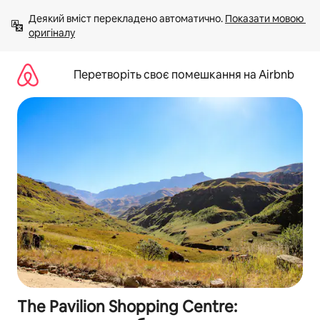
Перейти
Деякий вміст перекладено автоматично. 
Показати мовою 
до
оригіналу
вмісту
Перетворіть своє помешкання на Airbnb
The Pavilion Shopping Centre: