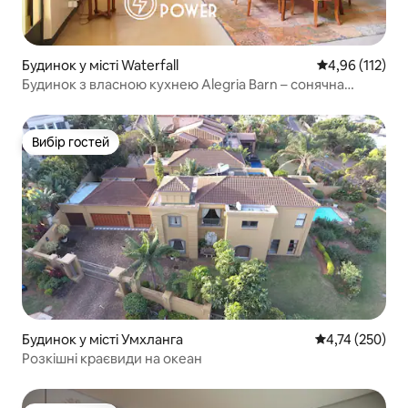
Будинок у місті Waterfall
Середня оцінка
4,96 (112)
Будинок з власною кухнею Alegria Barn – сонячна
енергія
Вибір гостей
Вибір гостей
Будинок у місті Умхланга
Середня оцінка
4,74 (250)
Розкішні краєвиди на океан