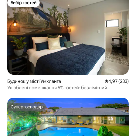
Вибір гостей
Вибір гостей
Будинок у місті Умхланга
Середня оцінка
4,97 (233)
Улюблені помешкання 5% гостей: безлімітний
Інтернет/електроенергія/вода
Супергосподар
Супергосподар