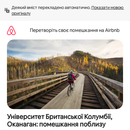
Перейти
Деякий вміст перекладено автоматично. 
Показати мовою 
до
оригіналу
вмісту
Перетворіть своє помешкання на Airbnb
Університет Британської Колумбії,
Оканаган: помешкання поблизу