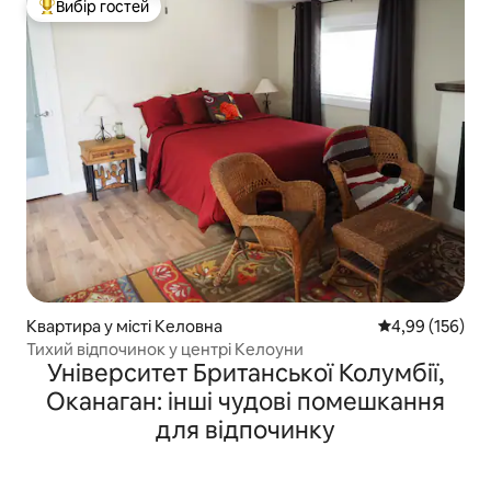
Вибір гостей
Топ вибір гостей
Квартира у місті Келовна
Середня оцінка
4,99 (156)
Тихий відпочинок у центрі Келоуни
Університет Британської Колумбії,
Оканаган: інші чудові помешкання
для відпочинку