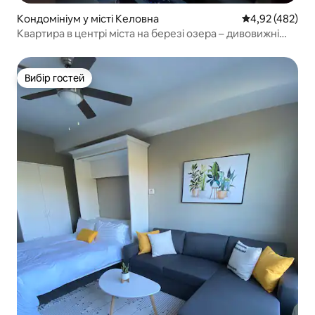
Кондомініум у місті Келовна
Середня оцінка:
4,92 (482)
Квартира в центрі міста на березі озера – дивовижні
краєвиди BN82776
Вибір гостей
Вибір гостей