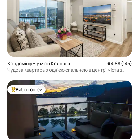
Кондомініум у місті Келовна
Середня оцінка
4,88 (145)
Чудова квартира з однією спальнею в центрі міста з
краєвидом на гори
Вибір гостей
Топ вибір гостей