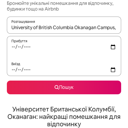
Бронюйте унікальні помешкання для відпочинку,
будинки тощо на Airbnb
Розташування
Отримавши результати пошуку, використовуйте для навігації с
Прибуття
Виїзд
Пошук
Університет Британської Колумбії,
Оканаган: найкращі помешкання для
відпочинку