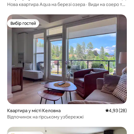
Нова квартира Aqua на березі озера · Види на озеро та
гори
Вибір гостей
Вибір гостей
Квартира у місті Келовна
Середня оцінк
4,93 (28)
Відпочинок на гірському узбережжі