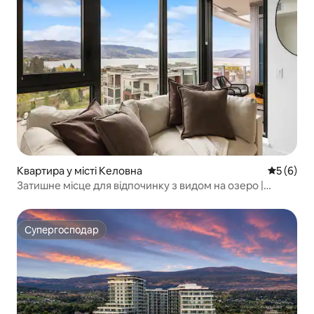
Квартира у місті Келовна
Середня о
5 (6)
Затишне місце для відпочинку з видом на озеро |
Тепле, елегантне та спокійне
Супергосподар
Супергосподар