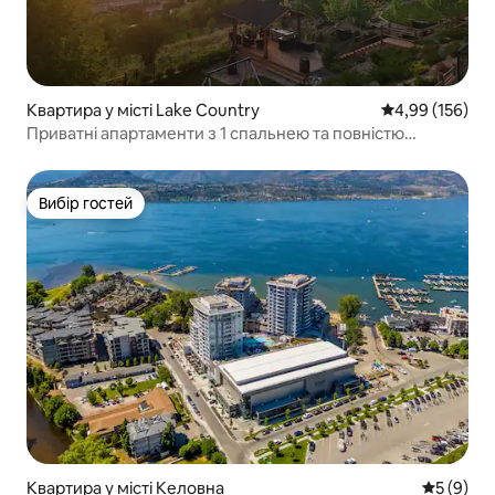
Квартира у місті Lake Country
Середня оцінка
4,99 (156)
Приватні апартаменти з 1 спальнею та повністю
обладнаною міні-кухнею
Вибір гостей
Вибір гостей
Квартира у місті Келовна
Середня о
5 (9)