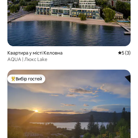
Квартира у місті Келовна
Середня о
5 (3)
AQUA | Люкс Lake
Вибір гостей
Топ вибір гостей