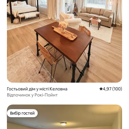
Гостьовий дім у місті Келовна
Середня оцінка
4,97 (100)
Відпочинок у Рокі-Пойнт
Вибір гостей
Вибір гостей