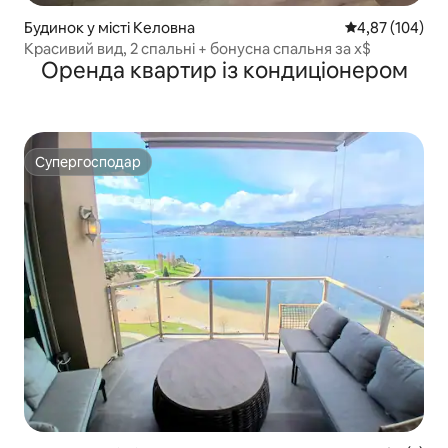
Будинок у місті Келовна
Середня оцінка
4,87 (104)
Красивий вид, 2 спальні + бонусна спальня за x$
Оренда квартир із кондиціонером
Супергосподар
Супергосподар