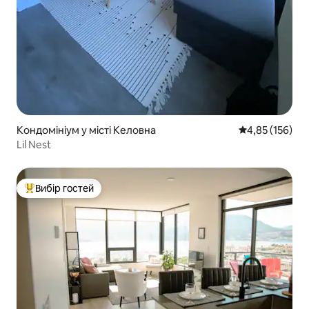
Кондомініум у місті Келовна
Середня оцінка
4,85 (156)
Lil Nest
Вибір гостей
Топ вибір гостей