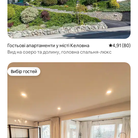
Гостьові апартаменти у місті Келовна
Середня оцінк
4,91 (80)
Вид на озеро та долину, головна спальня-люкс
Вибір гостей
Вибір гостей