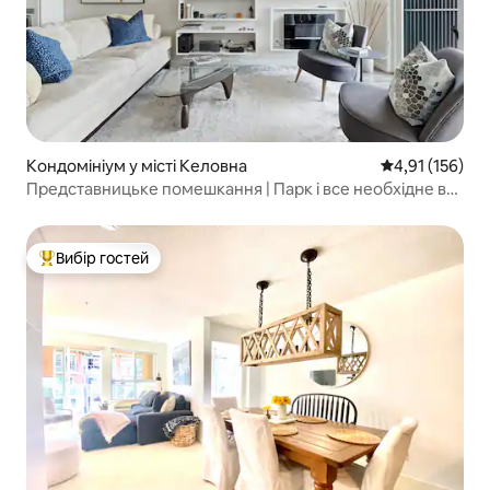
Кондомініум у місті Келовна
Середня оцінка
4,91 (156)
Представницьке помешкання | Парк і все необхідне в
пішій доступності
Вибір гостей
Топ вибір гостей