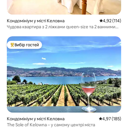
Кондомініум у місті Келовна
Середня оцінка
4,92 (114)
Чудова квартира з 2 ліжками queen-size та 2 ванними
кімнатами #4087859
Вибір гостей
Топ вибір гостей
Кондомініум у місті Келовна
Середня оцінка
4,97 (185)
The Sole of Kelowna – у самому центрі міста