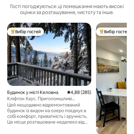
Гості погоджуються: ці помешкання мають високі
оцінки за розташування, чистоту та інше.
Вибір гостей
Вибір гостей
Топ вибір гостей
Топ вибір гостей
Будинок у місті Келовна
Середня оцінка: 4,88 з 5, відгук
4,88 (285)
Кліфтон Хаус. Приголомшливі
краєвиди, гідромасажна ванна, парна
Цей нещодавно відремонтований
кімната.
будинок із видом на озеро поєднує в
собі комфорт, приватність і зручність.
Це місце розташоване недалеко від
центру міста Келовна, тож ви
матимете доступ до місцевих