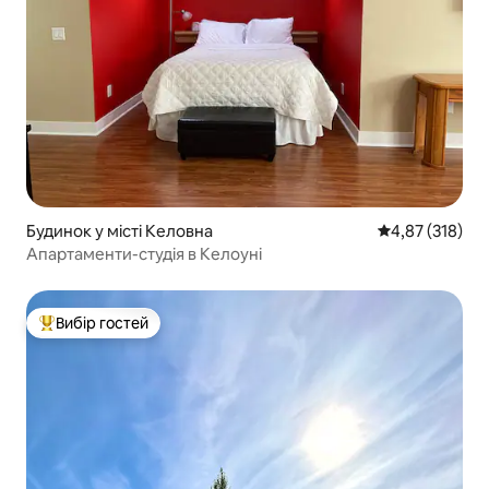
Будинок у місті Келовна
Середня оцінка
4,87 (318)
Апартаменти-студія в Келоуні
Вибір гостей
Топ вибір гостей