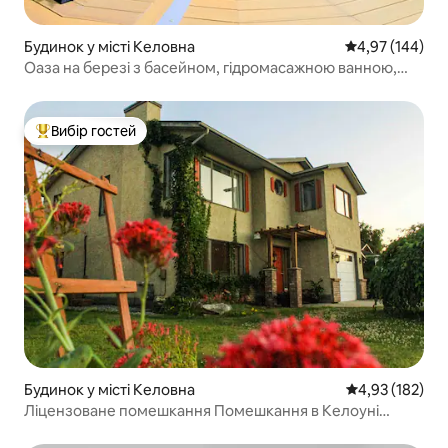
Будинок у місті Келовна
Середня оцінка
4,97 (144)
Оаза на березі з басейном, гідромасажною ванною,
можна з тваринами
Вибір гостей
Топ вибір гостей
Будинок у місті Келовна
Середня оцінка
4,93 (182)
Ліцензоване помешкання Помешкання в Келоуні
Помешкання з 3 спальнями (Приватно)