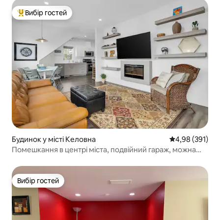
Вибір гостей
Топ вибір гостей
Будинок у місті Келовна
Середня оцінка
4,98 (391)
Помешкання в центрі міста, подвійний гараж, можна
перебувати з домашніми тваринами
Вибір гостей
Вибір гостей