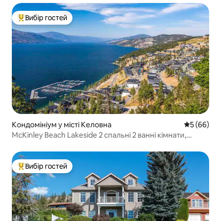
Вибір гостей
Топ вибір гостей
Кондомініум у місті Келовна
Середня оц
5 (66)
McKinley Beach Lakeside 2 спальні 2 ванні кімнати,
приватна гідромасажна ванна
Вибір гостей
Топ вибір гостей