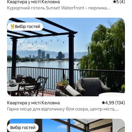
Квартира у місті Келовна
Середня о
5 (4)
Курортний готель Sunset Waterfront – перлина
Келоуни!
Вибір гостей
Топ вибір гостей
Квартира у місті Келовна
Середня оцінка
4,99 (134)
Гарне місце для відпочинку біля озера, центр міста,
дуже широке двоспальне ліжко, барбекю
Вибір гостей
Вибір гостей