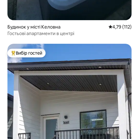
Будинок у місті Келовна
Середня оцінка
4,79 (112)
Гостьові апартаменти в центрі
Вибір гостей
Топ вибір гостей