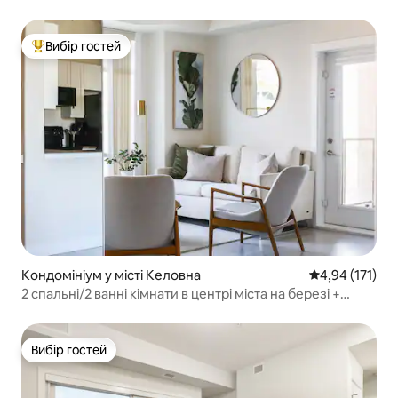
Вибір гостей
Топ вибір гостей
Кондомініум у місті Келовна
Середня оцінка
4,94 (171)
2 спальні/2 ванні кімнати в центрі міста на березі +
басейн і гідромасажна ванна
Вибір гостей
Вибір гостей