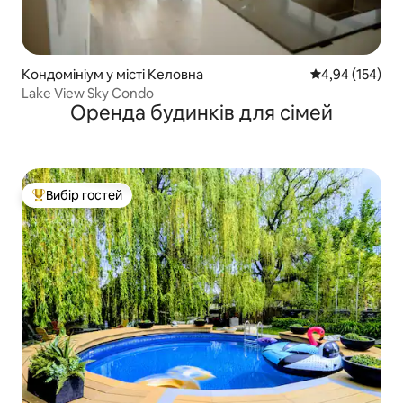
Кондомініум у місті Келовна
Середня оцінка
4,94 (154)
Lake View Sky Condo
Оренда будинків для сімей
Вибір гостей
Топ вибір гостей