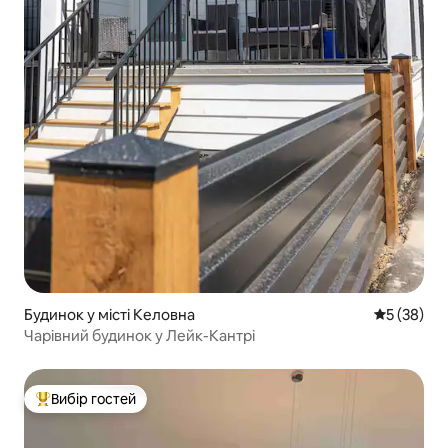
Будинок у місті Келовна
Середня оц
5 (38)
Чарівний будинок у Лейк-Кантрі
Вибір гостей
Топ вибір гостей