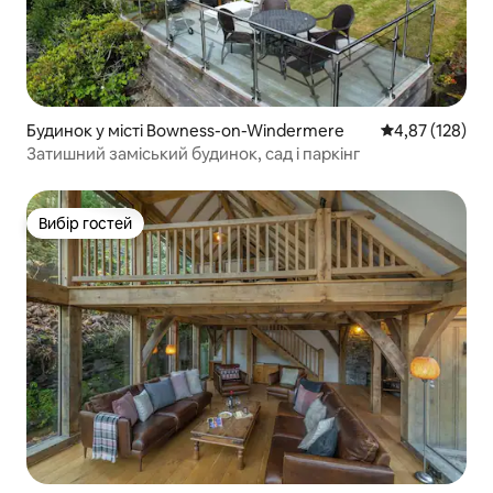
Будинок у місті Bowness-on-Windermere
Середня оцінка
4,87 (128)
Затишний заміський будинок, сад і паркінг
Вибір гостей
Вибір гостей