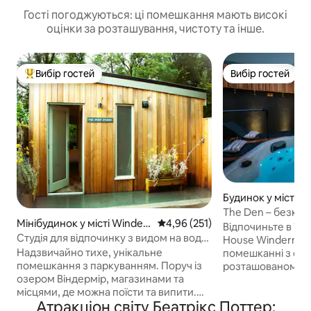
Гості погоджуються: ці помешкання мають високі
оцінки за розташування, чистоту та інше.
Вибір гостей
Вибір гостей
Топ вибір гостей
Вибір гостей
Будинок у місті 
-Windermere
The Den – безко
Мінібудинок у місті Winder
Середня оцінка: 4,96 з 5, відгук
4,96 (251)
клуб і спа-центр
Відпочиньте в The
mere
Студія для відпочинку з видом на воду
2 хвилини
House Windermer
та ліс
Надзвичайно тихе, унікальне
помешканні з од
помешкання з паркуванням. Поруч із
розташованому в
озером Віндермір, магазинами та
Віндермір, що ід
місцями, де можна поїсти та випити.
пар, які бажають
Атракціон світу Беатрікс Поттер:
Бездоганний простір студії для 2 осіб
відпочинку. Цей