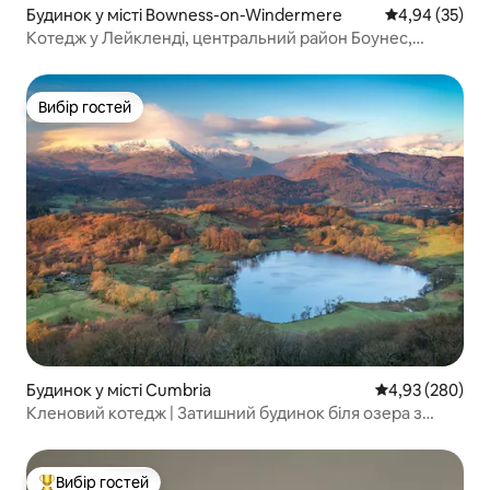
Будинок у місті Bowness-on-Windermere
Середня оцінк
4,94 (35)
Котедж у Лейкленді, центральний район Боунес,
парковка
Вибір гостей
Вибір гостей
Будинок у місті Cumbria
Середня оцінка:
4,93 (280)
Кленовий котедж | Затишний будинок біля озера з
садом
Вибір гостей