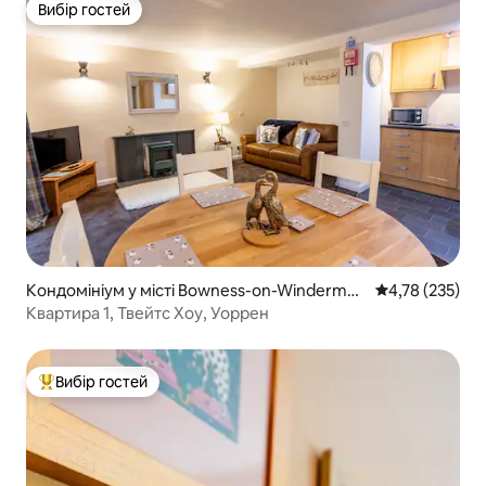
Вибір гостей
Вибір гостей
Кондомініум у місті Bowness-on-Windermer
Середня оцінка
4,78 (235)
e
Квартира 1, Твейтс Хоу, Уоррен
Вибір гостей
Топ вибір гостей