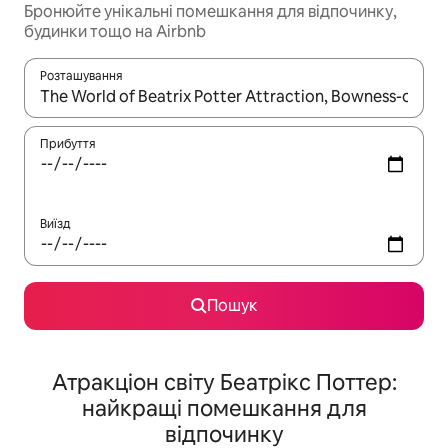
Бронюйте унікальні помешкання для відпочинку,
будинки тощо на Airbnb
Розташування
Отримавши результати пошуку, використовуйте для навігації с
Прибуття
Виїзд
Пошук
Атракціон світу Беатрікс Поттер:
найкращі помешкання для
відпочинку