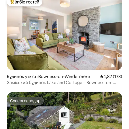
Вибір гостей
Топ вибір гостей
Будинок у місті Bowness-on-Windermere
Середня оцінка
4,87 (173)
Заміський будинок Lakeland Cottage – Bowness-on-
Windermere на 6 місць
Супергосподар
Супергосподар