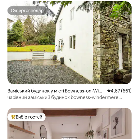
Супергосподар
Супергосподар
Заміський будинок у місті Bowness-on-Wind
Середня оцінка
4,67 (661)
ermere
чарівний заміський будинок bowness-windermere
(самообслуговування)
Вибір гостей
Топ вибір гостей