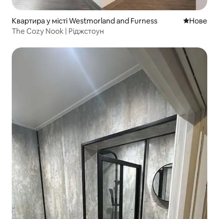
Квартира у місті Westmorland and Furness
Нове місц
Нове
The Cozy Nook | Ріджстоун