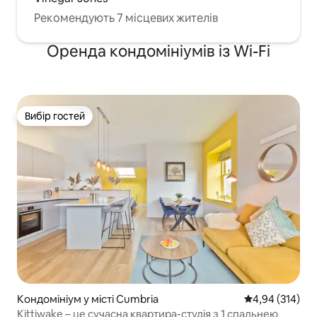
Рекомендують 7 місцевих жителів
Оренда кондомініумів із Wi-Fi
Вибір гостей
Вибір гостей
Кондомініум у місті Cumbria
Середня оцінка
4,94 (314)
Kittiwake – це сучасна квартира-студія з 1 спальнею