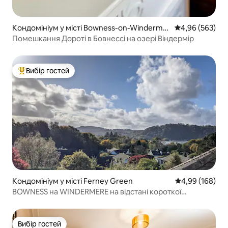
Кондомініум у місті Bowness-on-Winderme
Середня оцінка:
4,96 (563)
re
Помешкання Дороті в Бовнессі на озері Віндермір
Вибір гостей
Топ вибір гостей
Кондомініум у місті Ferney Green
Середня оцінка:
4,99 (168)
BOWNESS на WINDERMERE на відстані короткої
прогулянки до центру та озера
Вибір гостей