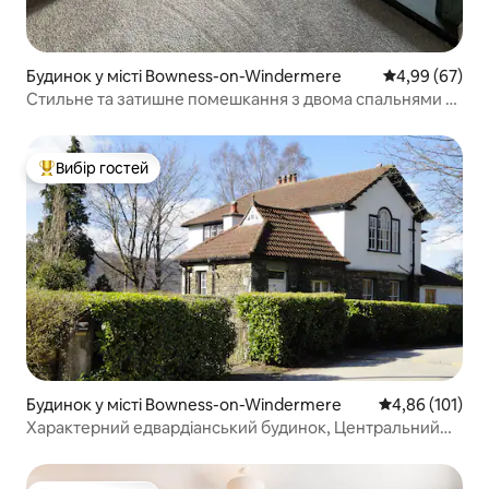
Будинок у місті Bowness-on-Windermere
Середня оцінка
4,99 (67)
Стильне та затишне помешкання з двома спальнями в
Озерному краю
Вибір гостей
Топ вибір гостей
Будинок у місті Bowness-on-Windermere
Середня оцінка
4,86 (101)
Характерний едвардіанський будинок, Центральний
Баунс