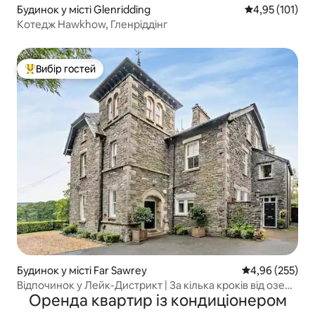
Будинок у місті Glenridding
Середня оцінка
4,95 (101)
Котедж Hawkhow, Гленріддінг
Вибір гостей
Топ вибір гостей
Будинок у місті Far Sawrey
Середня оцінка:
4,96 (255)
Відпочинок у Лейк-Дистрикт | За кілька кроків від озер і
Оренда квартир із кондиціонером
пагорбів