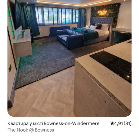
Квартира у місті Bowness-on-Windermere
Середня оцінк
4,91 (81)
The Nook @ Bowness