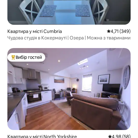
Квартира у місті Cumbria
Середня оцінка
4,71 (349)
Чудова студія в Кокермауті | Озера | Можна з тваринами
Вибір гостей
Топ вибір гостей
Квартира у місті North Yorkshire
Середня оцінка
4,98 (58)