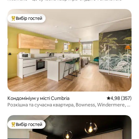
Вибір гостей
Топ вибір гостей
Кондомініум у місті Cumbria
Середня оцінка:
4,98 (357)
Розкішна та сучасна квартира, Bowness, Windermere, з
паркінгом
Вибір гостей
Топ вибір гостей