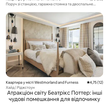
Поруч зі станцією, гаражна стоянка та двоспальне
ліжко розміру «king size»
Квартира у місті Westmorland and Furness
Середня оцінк
4,75 (12)
Хайд | Ріджстоун
Атракціон світу Беатрікс Поттер: інші
чудові помешкання для відпочинку