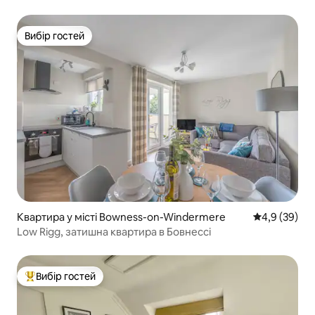
Вибір гостей
Вибір гостей
Квартира у місті Bowness-on-Windermere
Середня оцін
4,9 (39)
Low Rigg, затишна квартира в Бовнессі
Вибір гостей
Топ вибір гостей