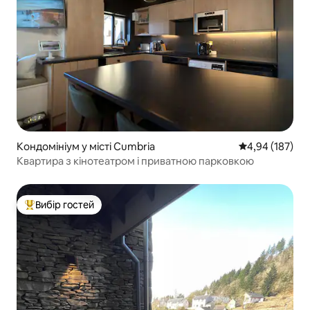
Кондомініум у місті Cumbria
Середня оцінка
4,94 (187)
Квартира з кінотеатром і приватною парковкою
Вибір гостей
Топ вибір гостей