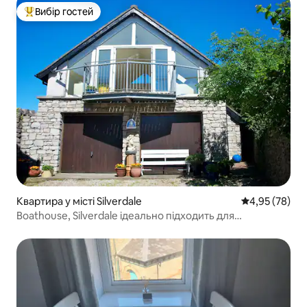
Вибір гостей
Топ вибір гостей
Квартира у місті Silverdale
Середня оцінк
4,95 (78)
Boathouse, Silverdale ідеально підходить для
2 дорослих