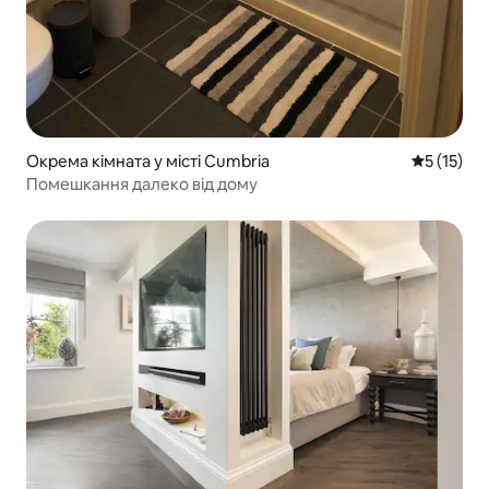
Окрема кімната у місті Cumbria
Середня оц
5 (15)
Помешкання далеко від дому