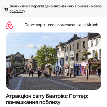
Перейти
Деякий вміст перекладено автоматично. 
Показати мовою 
до
оригіналу
вмісту
Перетворіть своє помешкання на Airbnb
Атракціон світу Беатрікс Поттер:
помешкання поблизу