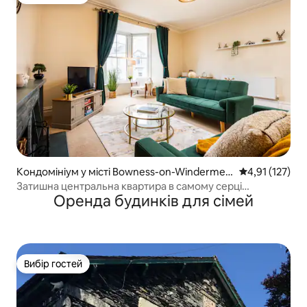
Вибір гостей
Кондомініум у місті Bowness-on-Windermer
Середня оцінка
4,91 (127)
e
Затишна центральна квартира в самому серці
Оренда будинків для сімей
Віндерміру
Вибір гостей
Вибір гостей