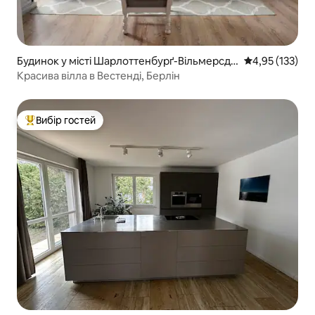
Будинок у місті Шарлоттенбурґ-Вільмерсдо
Середня оцінка
4,95 (133)
рф
Красива вілла в Вестенді, Берлін
Вибір гостей
Топ вибір гостей