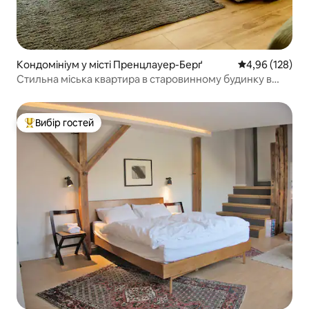
Кондомініум у місті Пренцлауер-Берґ
Середня оцінка
4,96 (128)
Стильна міська квартира в старовинному будинку в
районі Пренцлауер-Берг
Вибір гостей
Топ вибір гостей