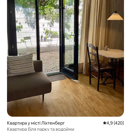
Квартира у місті Ліхтенберг
Середня оцінк
4,9 (420)
Квартира біля парку та водойми