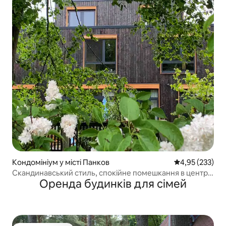
Кондомініум у місті Панков
Середня оцінка
4,95 (233)
Скандинавський стиль, спокійне помешкання в центрі
Оренда будинків для сімей
Берліна