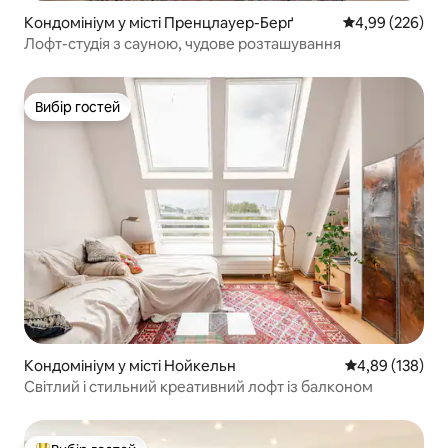
Кондомініум у місті Пренцлауер-Берґ
Середня оцінка:
4,99 (226)
Лофт-студія з сауною, чудове розташування
Вибір гостей
Вибір гостей
Кондомініум у місті Нойкельн
Середня оцінка
4,89 (138)
Світлий і стильний креативний лофт із балконом