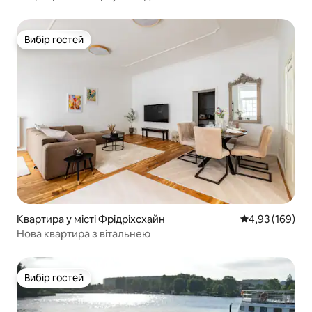
Вибір гостей
Вибір гостей
Квартира у місті Фрідріхсхайн
Середня оцінка
4,93 (169)
Нова квартира з вітальнею
Вибір гостей
Вибір гостей