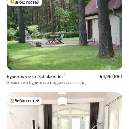
Вибір гостей
Топ вибір гостей
Будинок у місті Schulzendorf
Середня оцінка:
4,96 (616)
Заміський будинок з видом на ліс і сад
Вибір гостей
Топ вибір гостей