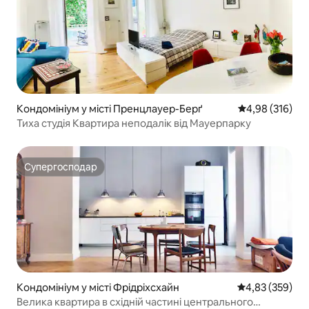
Кондомініум у місті Пренцлауер-Берґ
Середня оцінка
4,98 (316)
Тиха студія Квартира неподалік від Мауерпарку
Супергосподар
Супергосподар
Кондомініум у місті Фрідріхсхайн
Середня оцінка:
4,83 (359)
Велика квартира в східній частині центрального