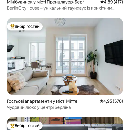
Мінібудинок у місті Пренцлауер-Берґ
Середня оцінка
4,89 (417)
BerlinCityHouse – унікальний таунхаус із крихітним
садом
Вибір гостей
Топ вибір гостей
Гостьові апартаменти у місті Мітте
Середня оцінка:
4,95 (570)
Чудовий люкс у центрі Берліна
Вибір гостей
Топ вибір гостей