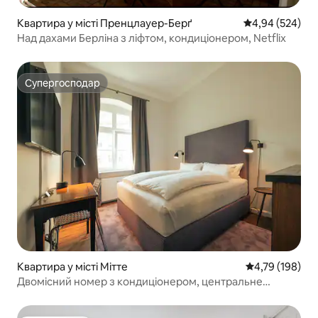
Квартира у місті Пренцлауер-Берґ
Середня оцінка:
4,94 (524)
Над дахами Берліна з ліфтом, кондиціонером, Netflix
Супергосподар
Супергосподар
Квартира у місті Мітте
Середня оцінка
4,79 (198)
Двомісний номер з кондиціонером, центральне
розташування в районі Мітте, Берлін