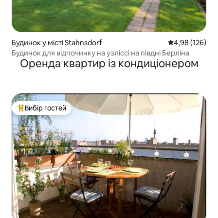
Будинок у місті Stahnsdorf
Середня оцінка
4,98 (126)
Будинок для відпочинку на узліссі на півдні Берліна
Оренда квартир із кондиціонером
Вибір гостей
Топ вибір гостей