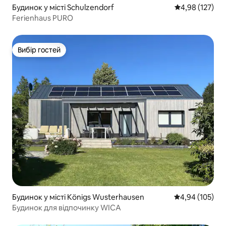
Будинок у місті Schulzendorf
Середня оцінка
4,98 (127)
Ferienhaus PURO
Вибір гостей
Вибір гостей
Будинок у місті Königs Wusterhausen
Середня оцінка
4,94 (105)
Будинок для відпочинку WICA