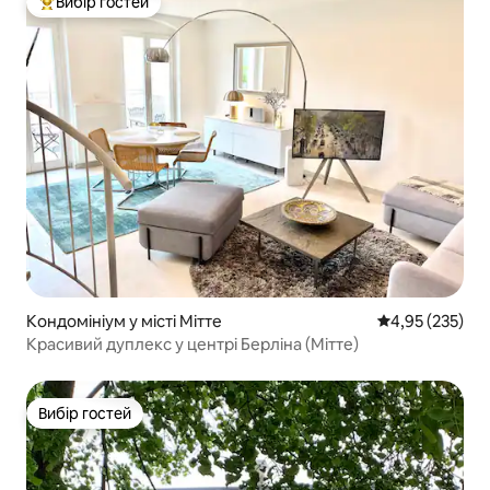
Вибір гостей
Топ вибір гостей
Кондомініум у місті Мітте
Середня оцінка
4,95 (235)
Красивий дуплекс у центрі Берліна (Мітте)
Вибір гостей
Вибір гостей