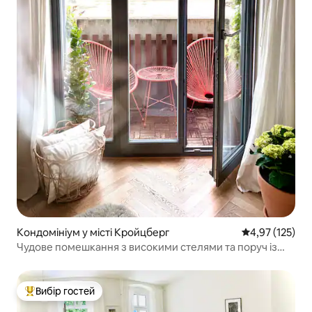
Кондомініум у місті Кройцберг
Середня оцінка
4,97 (125)
Чудове помешкання з високими стелями та поруч із
водою
Вибір гостей
Топ вибір гостей