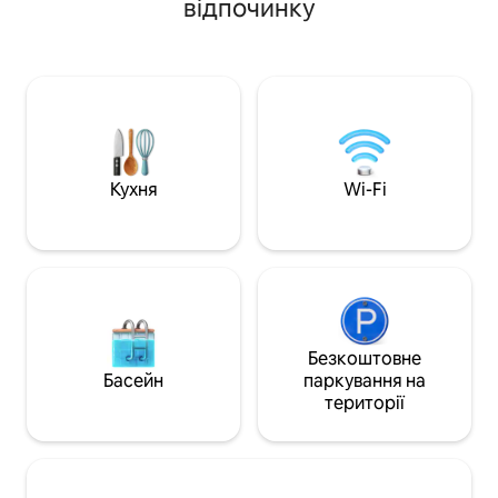
відпочинку
затемненими шторами, де
швидкісному поїз
атмосферне освітлення, прохолодні
до центру або 15 
тіні та охолоджені напої забезпечують
Фрідріхсгайна, г
освіжаюче п'ятизіркове спілкування. У
матерія» та «Істс
цьому дизайнерському коконі також є
Руммельсбургерб
тропічний душ, зона відпочинку, міні-
Шлосс-Фрідріхсф
кухня та розкішне ліжко розміру «king
ночівлю (міський 
size». Читайте далі:
7,5% від ціни за 
Кухня
Wi-Fi
Безкоштовне
Басейн
паркування на
території