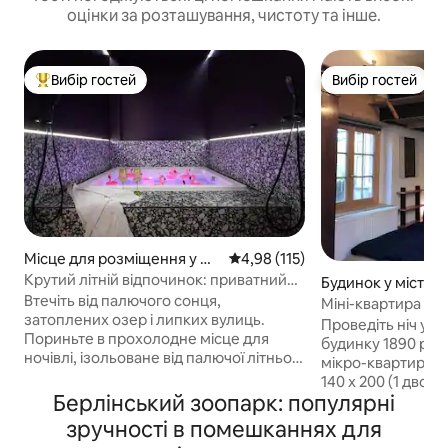
оцінки за розташування, чистоту та інше.
Вибір гостей
Вибір гостей
Топ вибір гостей
Вибір гостей
Місце для розміщення у мі
Середня оцінка: 4,98 з 5, відгук
4,98 (115)
сті Кройцберг
Крутий літній відпочинок: приватний
Будинок у місті Л
спа-оазис у Кройцберзі
Втечіть від палючого сонця,
Міні-квартира біл
затоплених озер і липких вулиць.
Проведіть ніч у 
Пориньте в прохолодне місце для
будинку 1890 рок
ночівлі, ізольоване від палючої літньої
мікро-квартирі: 1
спеки. Пориньте в кришталево чисті
140 x 200 (1 двояр
води вашого приватного джакузі
Берлінський зоопарк: популярні
невелика кухня та
розміром 1,80 х 1,80 м. 75 кв. м
розташований у С
зручності в помешканнях для
абсолютної приватності чекають за
1 зупинку від Ост