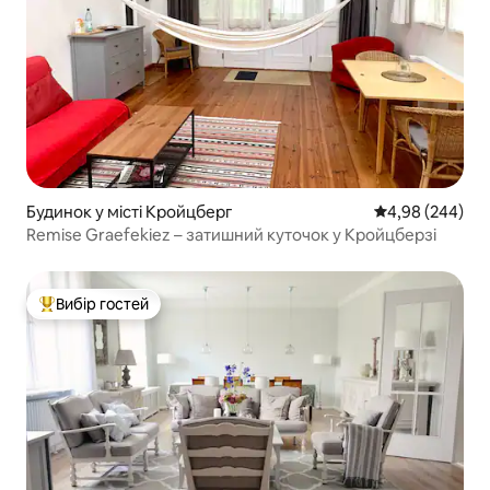
Будинок у місті Кройцберг
Середня оцінка:
4,98 (244)
Remise Graefekiez – затишний куточок у Кройцберзі
Вибір гостей
Топ вибір гостей