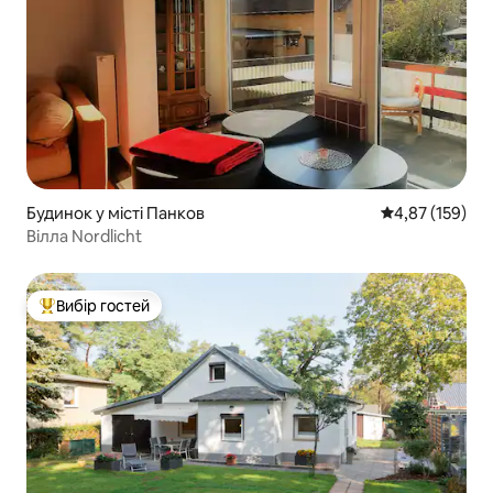
Будинок у місті Панков
Середня оцінка
4,87 (159)
Вілла Nordlicht
Вибір гостей
Топ вибір гостей