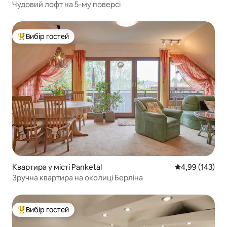
Чудовий лофт на 5-му поверсі
Вибір гостей
Топ вибір гостей
Квартира у місті Panketal
Середня оцінка
4,99 (143)
Зручна квартира на околиці Берліна
Вибір гостей
Топ вибір гостей