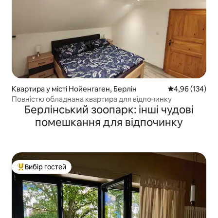
Квартира у місті Нойенгаген, Берлін
Середня оцінка
4,96 (134)
Повністю обладнана квартира для відпочинку
Берлінський зоопарк: інші чудові
помешкання для відпочинку
Вибір гостей
Топ вибір гостей