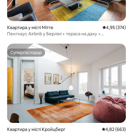
Квартира у місті Мітте
Середня оцінка
4,95 (374)
Пентхаус Airbnb у Берліні + тераса на даху +
паркування!
Супергосподар
Супергосподар
Квартира у місті Кройцберг
Середня оцінка:
4,82 (663)