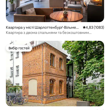
Квартира у місті Шарлоттенбурґ-Вільмерс
Середня оцінка: 
4,83 (1083)
дорф
Квартира з двома спальнями та безкоштовним
доступом до басейну
Вибір гостей
Вибір гостей