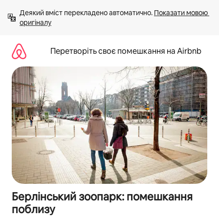
Перейти
Деякий вміст перекладено автоматично. 
Показати мовою 
до
оригіналу
вмісту
Перетворіть своє помешкання на Airbnb
Берлінський зоопарк: помешкання
поблизу