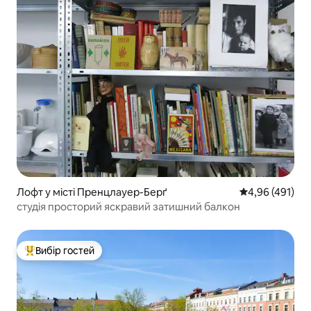
Лофт у місті Пренцлауер-Берґ
Середня оцінка
4,96 (491)
студія просторий яскравий затишний балкон
Вибір гостей
Топ вибір гостей