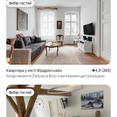
Вибір гостей
Вибір гостей
Квартира у місті Фрідріхсхайн
Середня оцінк
4,9 (265)
Апартаменти Deluxe в Boxi з вінтажним деталізацією
Вибір гостей
Вибір гостей