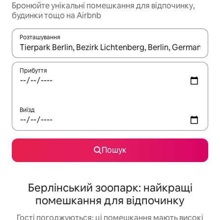
Бронюйте унікальні помешкання для відпочинку,
будинки тощо на Airbnb
Розташування
Отримавши результати пошуку, використовуйте для навігації с
Прибуття
Виїзд
Пошук
Берлінський зоопарк: найкращі
помешкання для відпочинку
Гості погоджуються: ці помешкання мають високі