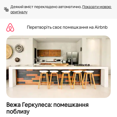
Перейти
Деякий вміст перекладено автоматично. 
Показати мовою 
до
оригіналу
вмісту
Перетворіть своє помешкання на Airbnb
Вежа Геркулеса: помешкання
поблизу