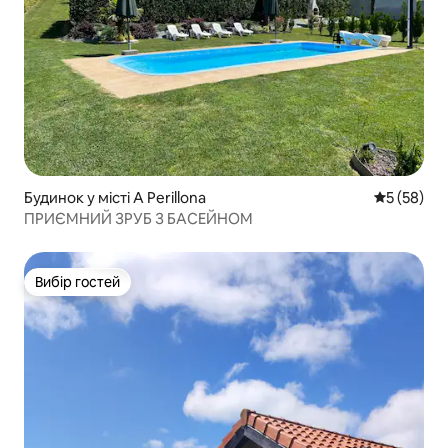
Будинок у місті A Perillona
Середня оц
5 (58)
ПРИЄМНИЙ ЗРУБ З БАСЕЙНОМ
Вибір гостей
Вибір гостей