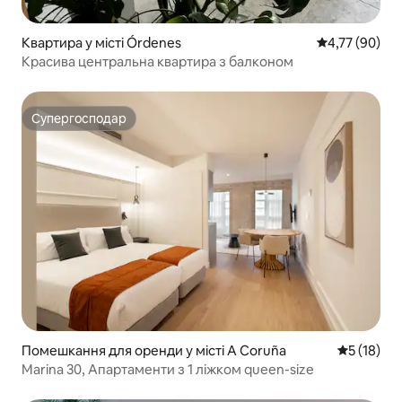
Квартира у місті Órdenes
Середня оцінк
4,77 (90)
Красива центральна квартира з балконом
Супергосподар
Супергосподар
Помешкання для оренди у місті A Coruña
Середня оц
5 (18)
Marina 30, Апартаменти з 1 ліжком queen-size