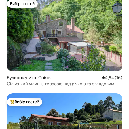
Вибір гостей
Вибір гостей
Будинок у місті Coirós
Середня оцінк
4,94 (16)
Сільський млин із терасою над річкою та оглядовим
майданчиком
Вибір гостей
Топ вибір гостей