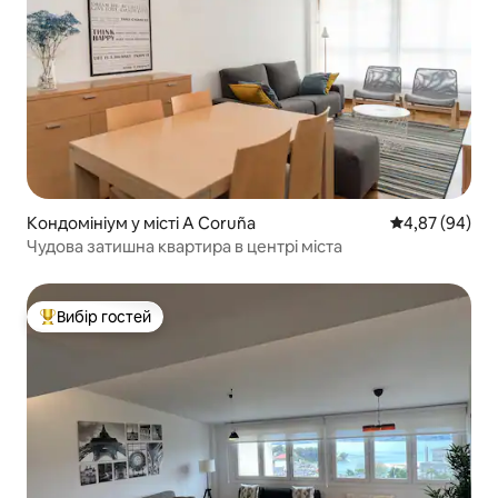
Кондомініум у місті A Coruña
Середня оцінка
4,87 (94)
Чудова затишна квартира в центрі міста
Вибір гостей
Топ вибір гостей