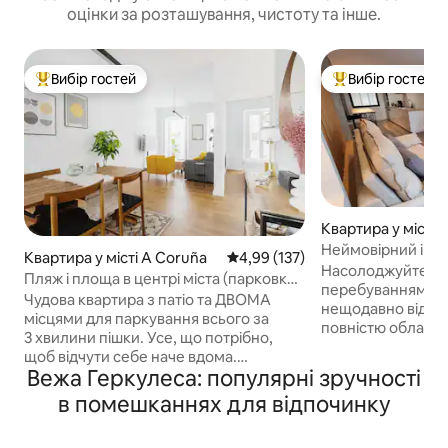
оцінки за розташування, чистоту та інше.
Вибір гостей
Вибір гостей
Топ вибір гостей
Топ вибір гостей
Квартира у місті 
Неймовірний і су
Квартира у місті A Coruña
Середня оцінка: 4,99 з 5, відгук
4,99 (137)
Насолоджуйтеся
Пляж і площа в центрі міста (парковка
перебуванням у 
включена).
Чудова квартира з патіо та ДВОМА
нещодавно відре
місцями для паркування всього за
повністю обладна
3 хвилини пішки. Усе, що потрібно,
чудовому місці в Коруні. Р
щоб відчути себе наче вдома.
в унікальній обст
Вежа Геркулеса: популярні зручності
Розташована за 500 метрів (1640 футів)
хвилинах ходьби 
від пляжу Орзан (МЕНШЕ ніж 8 хвилин
в помешканнях для відпочинку
пляжів і видатних
пішки) і за 700 метрів (2300 футів) від
таких як Геркулес
найвідомішої площі Ла-Коруньї –
La Casa del Hombre. Крім того, по