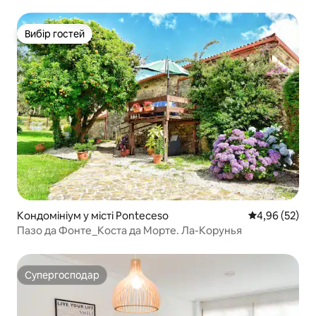
Вибір гостей
Вибір гостей
Кондомініум у місті Ponteceso
Середня оцінк
4,96 (52)
Пазо да Фонте_Коста да Морте. Ла-Корунья
Супергосподар
Супергосподар