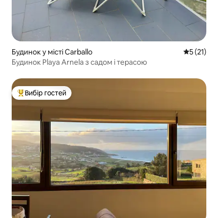
Будинок у місті Carballo
Середня оц
5 (21)
Будинок Playa Arnela з садом і терасою
Вибір гостей
Топ вибір гостей