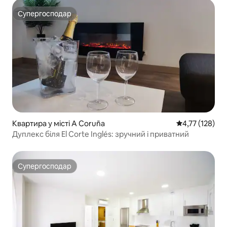
Супергосподар
Супергосподар
Квартира у місті A Coruña
Середня оцінка
4,77 (128)
Дуплекс біля El Corte Inglés: зручний і приватний
Супергосподар
Супергосподар