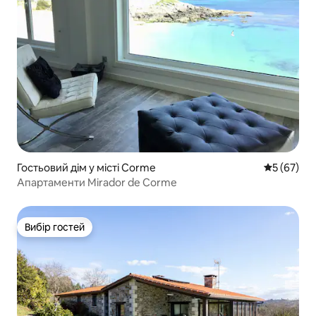
Гостьовий дім у місті Corme
Середня оц
5 (67)
Апартаменти Mirador de Corme
Вибір гостей
Вибір гостей