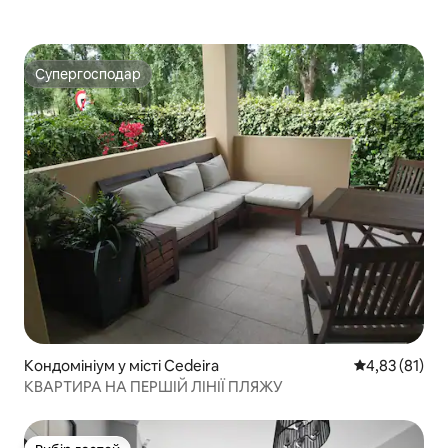
Супергосподар
Супергосподар
Кондомініум у місті Cedeira
Середня оцінк
4,83 (81)
КВАРТИРА НА ПЕРШІЙ ЛІНІЇ ПЛЯЖУ