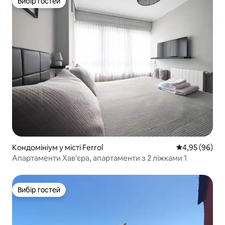
Вибір гостей
Вибір гостей
Кондомініум у місті Ferrol
Середня оцінка
4,95 (96)
Апартаменти Хав'єра, апартаменти з 2 ліжками 1
Вибір гостей
Вибір гостей