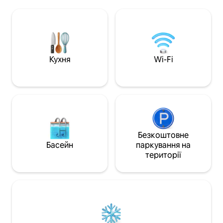
Марія-Піта. До послуг гостей спальня з
ви матимете автоб
двоспальним ліжком , велика вітальня
прокат велосипеді
з 55-дюймовим телевізором з NETFLIX
зони відпочинку. Забронюйте зараз і
, Wi-Fi та диван-ліжко розміром
насолоджуйтеся К
1,60x2,00 метра з матрацом visco. Тут є
в незабутньому п
обладнана кухня та відкрите патіо зі
столом, де можна насолоджуватися
Кухня
Wi-Fi
відпочинком. У вас буде ВСЕ в кількох
хвилинах ходьби в самому центрі
міста.
Безкоштовне
Басейн
паркування на
території