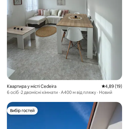
Квартира у місті Cedeira
Середня оцінк
4,89 (19)
6 осіб ·2 двомісні кімнати · A400 м від пляжу · Новий
Вибір гостей
Вибір гостей