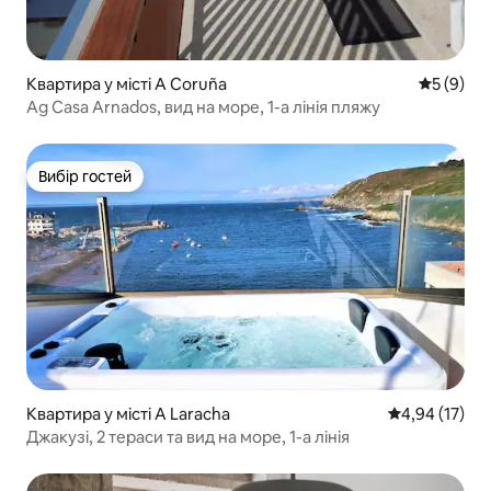
Квартира у місті A Coruña
Середня о
5 (9)
Ag Casa Arnados, вид на море, 1-а лінія пляжу
Вибір гостей
Вибір гостей
Квартира у місті A Laracha
Середня оцінк
4,94 (17)
Джакузі, 2 тераси та вид на море, 1-а лінія