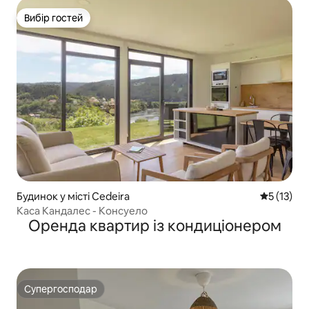
Вибір гостей
Вибір гостей
Будинок у місті Cedeira
Середня оц
5 (13)
Каса Кандалес - Консуело
Оренда квартир із кондиціонером
Супергосподар
Супергосподар