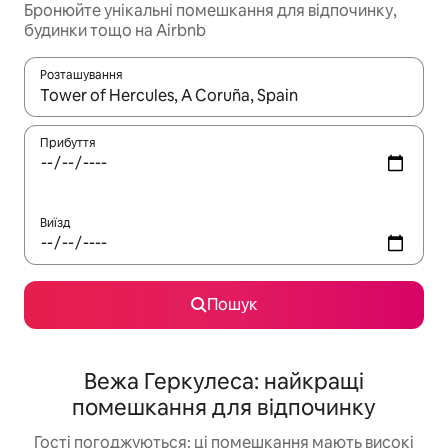
Бронюйте унікальні помешкання для відпочинку,
будинки тощо на Airbnb
Розташування
Отримавши результати пошуку, використовуйте для навігації с
Прибуття
Виїзд
Пошук
Вежа Геркулеса: найкращі
помешкання для відпочинку
Гості погоджуються: ці помешкання мають високі