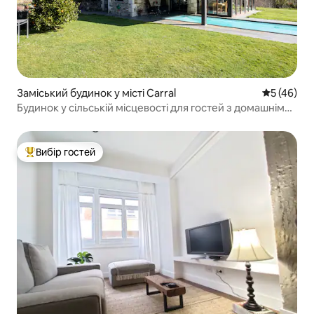
Заміський будинок у місті Carral
Середня оц
5 (46)
Будинок у сільській місцевості для гостей з домашніми
тваринами з басейном у Галісії
Вибір гостей
Топ вибір гостей