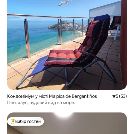
Кондомініум у місті Malpica de Bergantiños
Середня оц
5 (53)
Пентхаус, чудовий вид на море.
Вибір гостей
Топ вибір гостей