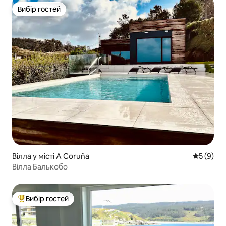
Вибір гостей
Вибір гостей
Вілла у місті A Coruña
Середня о
5 (9)
Вілла Балькобо
Вибір гостей
Топ вибір гостей