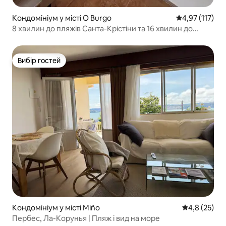
Кондомініум у місті O Burgo
Середня оцінка
4,97 (117)
8 хвилин до пляжів Санта-Крістіни та 16 хвилин до
центру Ла-Корунья
Вибір гостей
Вибір гостей
Кондомініум у місті Miño
Середня оцін
4,8 (25)
Пербес, Ла-Корунья | Пляж і вид на море