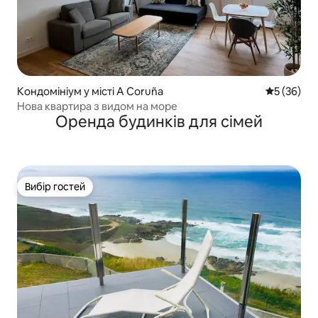
Кондомініум у місті A Coruña
Середня оц
5 (36)
Нова квартира з видом на море
Оренда будинків для сімей
Вибір гостей
Вибір гостей