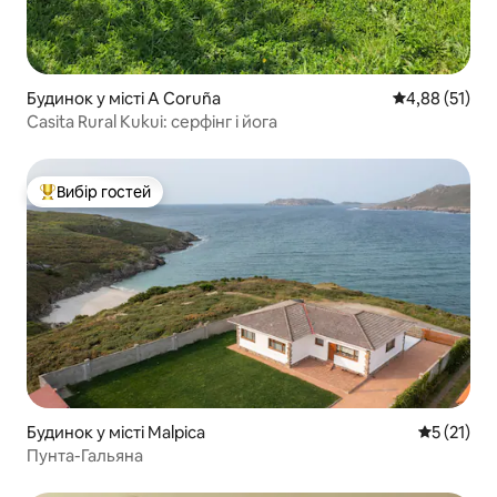
Будинок у місті A Coruña
Середня оцінк
4,88 (51)
Casita Rural Kukui: серфінг і йога
Вибір гостей
Топ вибір гостей
Будинок у місті Malpica
Середня оц
5 (21)
Пунта-Гальяна