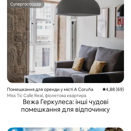
Супергосподар
Супергосподар
Помешкання для оренди у місті A Coruña
Середня оцінка
4,88 (69)
Miss Tic Calle Real, фіолетова квартира
Вежа Геркулеса: інші чудові
помешкання для відпочинку