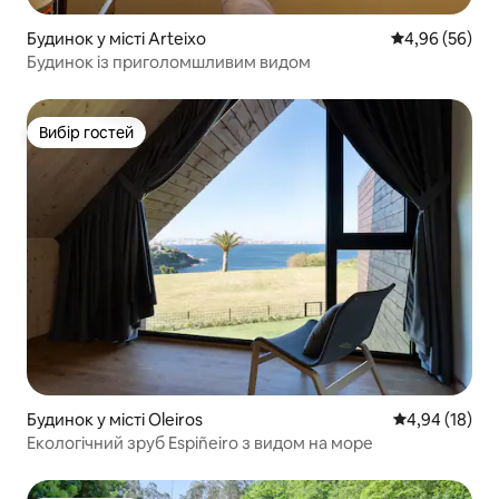
Будинок у місті Arteixo
Середня оцінка
4,96 (56)
Будинок із приголомшливим видом
Вибір гостей
Вибір гостей
Будинок у місті Oleiros
Середня оцінк
4,94 (18)
Екологічний зруб Espiñeiro з видом на море