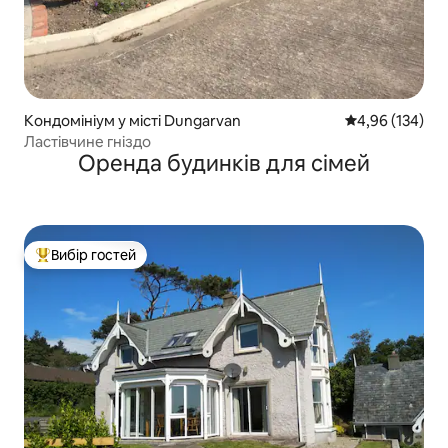
Кондомініум у місті Dungarvan
Середня оцінка
4,96 (134)
Ластівчине гніздо
Оренда будинків для сімей
Вибір гостей
Топ вибір гостей