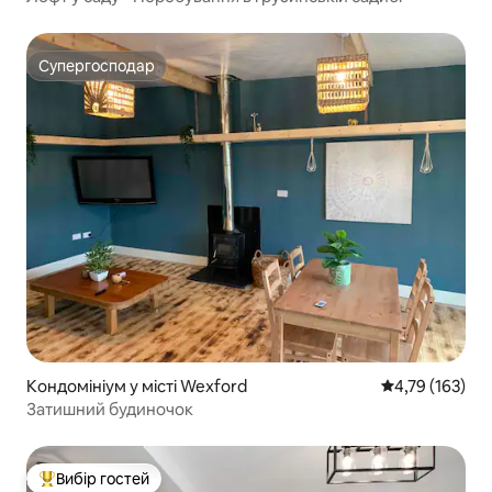
Супергосподар
Супергосподар
Кондомініум у місті Wexford
Середня оцінка
4,79 (163)
Затишний будиночок
Вибір гостей
Топ вибір гостей