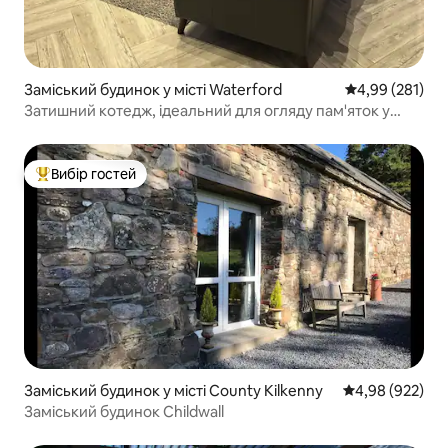
Заміський будинок у місті Waterford
Середня оцінка
4,99 (281)
Затишний котедж, ідеальний для огляду пам'яток у
Вотерфорді
Вибір гостей
Топ вибір гостей
Заміський будинок у місті County Kilkenny
Середня оцінка:
4,98 (922)
Заміський будинок Childwall