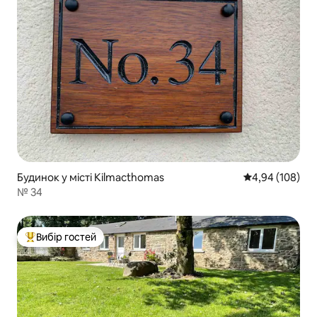
Будинок у місті Kilmacthomas
Середня оцінка:
4,94 (108)
№ 34
Вибір гостей
Топ вибір гостей