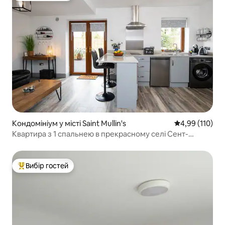
Кондомініум у місті Saint Mullin's
Середня оцінка
4,99 (110)
Квартира з 1 спальнею в прекрасному селі Сент-
Маллінс
Вибір гостей
Топ вибір гостей