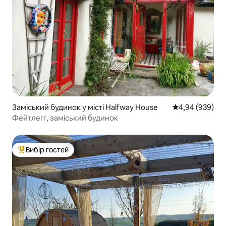
Заміський будинок у місті Halfway House
Середня оцінка:
4,94 (939)
Фейтлегг, заміський будинок
Вибір гостей
Топ вибір гостей