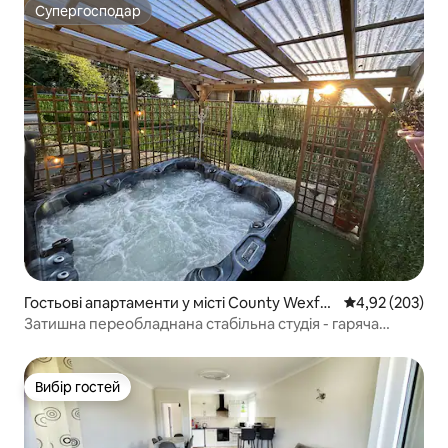
Супергосподар
Супергосподар
Гостьові апартаменти у місті County Wexfor
Середня оцінка:
4,92 (203)
d
Затишна переобладнана стабільна студія - гаряча
ванна/камін
Вибір гостей
Вибір гостей