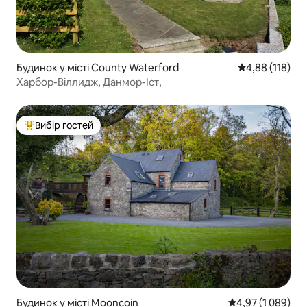
Будинок у місті County Waterford
Середня оцінка
4,88 (118)
Харбор-Віллидж, Данмор-Іст,
Вибір гостей
Топ вибір гостей
Будинок у місті Mooncoin
Середня оцінка: 
4,97 (1 089)