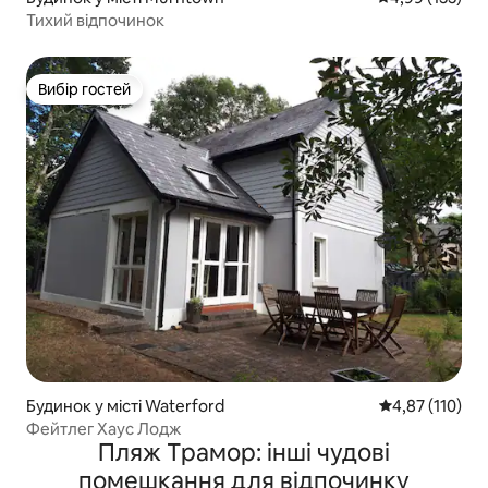
Тихий відпочинок
Вибір гостей
Вибір гостей
Будинок у місті Waterford
Середня оцінка
4,87 (110)
Фейтлег Хаус Лодж
Пляж Трамор: інші чудові
помешкання для відпочинку