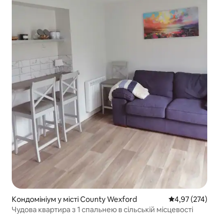
Кондомініум у місті County Wexford
Середня оцінка
4,97 (274)
Чудова квартира з 1 спальнею в сільській місцевості