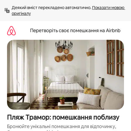
Перейти
Деякий вміст перекладено автоматично. 
Показати мовою 
до
оригіналу
вмісту
Перетворіть своє помешкання на Airbnb
Пляж Трамор: помешкання поблизу
Бронюйте унікальні помешкання для відпочинку,