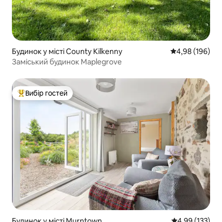
Будинок у місті County Kilkenny
Середня оцінка:
4,98 (196)
Заміський будинок Maplegrove
Вибір гостей
Топ вибір гостей
Будинок у місті Murntown
Середня оцінка
4,99 (133)