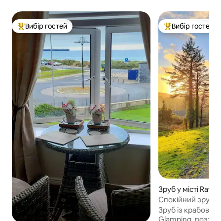
Вибір гостей
Вибір гостей
Топ вибір гостей
Топ вибір гостей
Зруб у місті Raven
Спокійний зруб у 
Зруб із крабового дерева 
Glamping, розташ