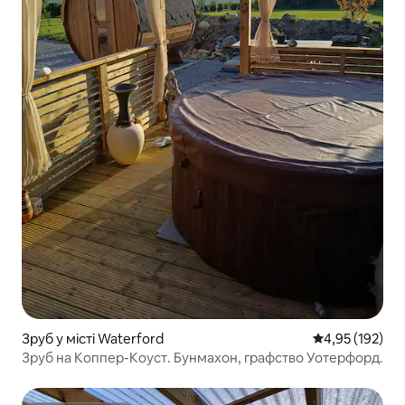
Зруб у місті Waterford
Середня оцінка
4,95 (192)
Зруб на Коппер-Коуст. Бунмахон, графство Уотерфорд.