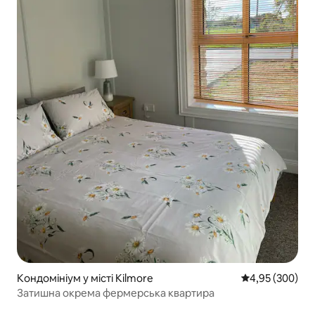
Кондомініум у місті Kilmore
Середня оцінка:
4,95 (300)
Затишна окрема фермерська квартира