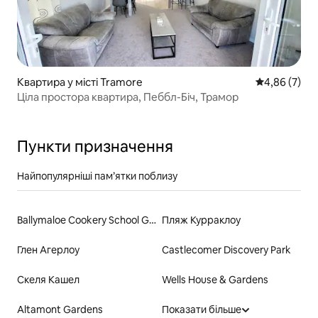
Квартира у місті Tramore
Середня оцін
4,86 (7)
Ціла простора квартира, Пеббл-Біч, Трамор
Пункти призначення
Найпопулярніші пам’ятки поблизу
Ballymaloe Cookery School Garden
Пляж Курраклоу
Глен Агерлоу
Castlecomer Discovery Park
Скеля Кашел
Wells House & Gardens
Altamont Gardens
Показати більше