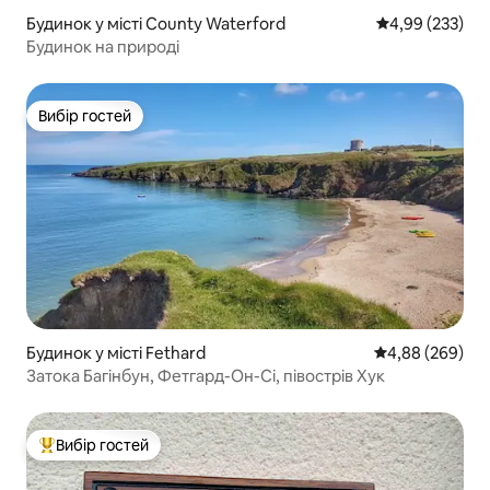
Будинок у місті County Waterford
Середня оцінка:
4,99 (233)
Будинок на природі
Вибір гостей
Вибір гостей
Будинок у місті Fethard
Середня оцінка:
4,88 (269)
Затока Багінбун, Фетгард-Он-Сі, півострів Хук
Вибір гостей
Топ вибір гостей