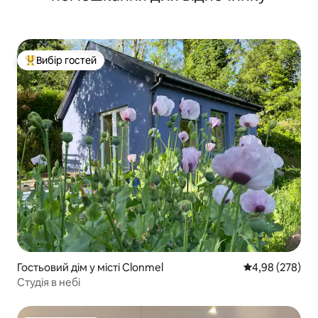
Вибір гостей
Топ вибір гостей
Гостьовий дім у місті Clonmel
Середня оцінка:
4,98 (278)
Студія в небі