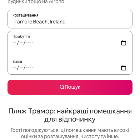
будинки тощо на Airbnb
Розташування
Отримавши результати пошуку, використовуйте для навігації с
Прибуття
Виїзд
Пошук
Пляж Трамор: найкращі помешкання
для відпочинку
Гості погоджуються: ці помешкання мають високі
оцінки за розташування, чистоту та інше.