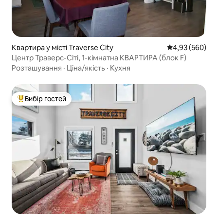
Квартира у місті Traverse City
Середня оцінка:
4,93 (560)
Центр Траверс-Сіті, 1-кімнатна КВАРТИРА (блок F)
Розташування
·
Ціна/якість
·
Кухня
Вибір гостей
Топ вибір гостей