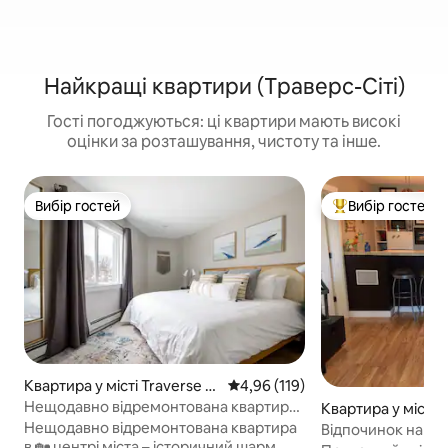
Найкращі квартири (Траверс-Сіті)
Гості погоджуються: ці квартири мають високі
оцінки за розташування, чистоту та інше.
Вибір гостей
Вибір гостей
Вибір гостей
Топ вибір гостей
Квартира у місті Traverse Ci
Середня оцінка: 4,96 з 5, відгук
4,96 (119)
ty
Нещодавно відремонтована квартира
Квартира у місті T
в центрі міста | Кондиціонер | Пляж |
ty
Нещодавно відремонтована квартира
Відпочинок на п
в 🏡 центрі міста – історичний шарм