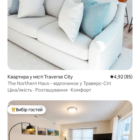
Квартира у місті Traverse City
Середня оцінк
4,92 (85)
The Northern Haus – відпочинок у Траверс-Сіті
Ціна/якість
·
Розташування
·
Комфорт
Вибір гостей
Топ вибір гостей