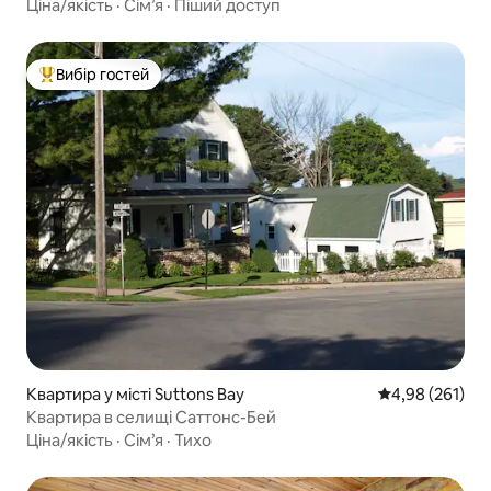
Ціна/якість
·
Сім’я
·
Піший доступ
Вибір гостей
Топ вибір гостей
Квартира у місті Suttons Bay
Середня оцінка
4,98 (261)
Квартира в селищі Саттонс-Бей
Ціна/якість
·
Сім’я
·
Тихо