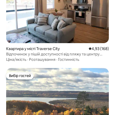
Квартира у місті Traverse City
Середня оцінка
4,93 (168)
Відпочинок у пішій доступності від пляжу та центру
міста
Ціна/якість
·
Розташування
·
Гостинність
Вибір гостей
Вибір гостей