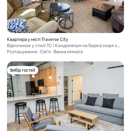
Квартира у місті Traverse City
Відпочинок у стилі TC | Кондомініум на березі моря з
відкритим басейном!
Розташування
·
Сім’я
·
Ванна кімната
Вибір гостей
Вибір гостей