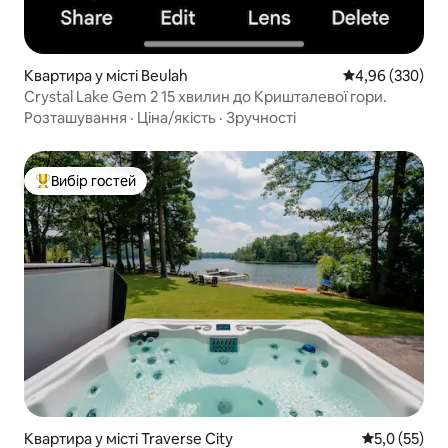
Квартира у місті Beulah
Середня оцінка:
4,96 (330)
Crystal Lake Gem 2 15 хвилин до Кришталевої гори.
Розташування
·
Ціна/якість
·
Зручності
Вибір гостей
Топ вибір гостей
Квартира у місті Traverse City
Середня оцін
5,0 (55)