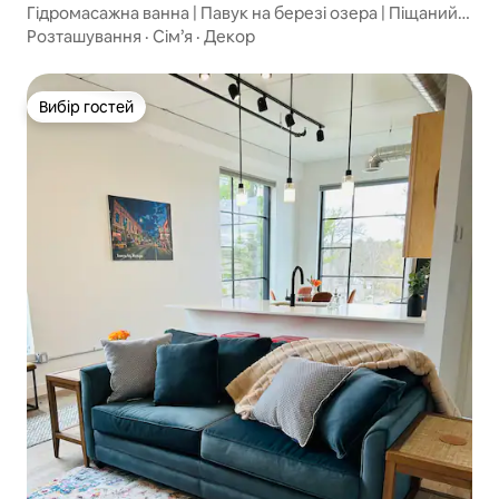
Гідромасажна ванна | Павук на березі озера | Піщаний
пляж | Краєвиди!
Розташування
·
Сім’я
·
Декор
Вибір гостей
Вибір гостей