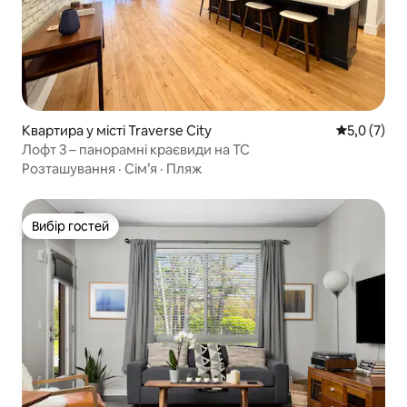
Квартира у місті Traverse City
Середня оці
5,0 (7)
Лофт 3 – панорамні краєвиди на TC
Розташування
·
Сім’я
·
Пляж
Вибір гостей
Вибір гостей