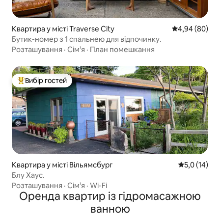
Квартира у місті Traverse City
Середня оцінка
4,94 (80)
Бутик-номер з 1 спальнею для відпочинку.
Розташування
·
Сім’я
·
План помешкання
Вибір гостей
Топ вибір гостей
Квартира у місті Вільямсбург
Середня оцін
5,0 (14)
Блу Хаус.
Розташування
·
Сім’я
·
Wi-Fi
Оренда квартир із гідромасажною
ванною