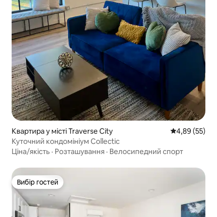
Квартира у місті Traverse City
Середня оцінк
4,89 (55)
Куточний кондомініум Collectic
Ціна/якість
·
Розташування
·
Велосипедний спорт
Вибір гостей
Вибір гостей