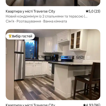
Квартира у місті Traverse City
Середня оцін
5,0 (23)
Новий кондомініум із 2 спальнями та терасою |
Неподалік пляж і центр міста
Сім’я
·
Розташування
·
Ванна кімната
Вибір гостей
Топ вибір гостей
Квартира у місті Traverse City
Середня оцінка
4,93 (96)