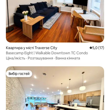
Квартира у місті Traverse City
Середня оцін
5,0 (17)
Basecamp Eight | Walkable Downtown TC Condo
Ціна/якість
·
Розташування
·
Ванна кімната
Вибір гостей
Вибір гостей