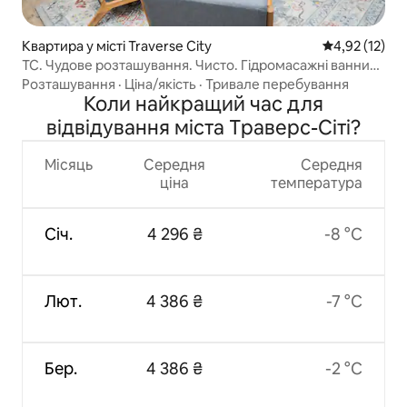
Квартира у місті Traverse City
Середня оцінк
4,92 (12)
TC. Чудове розташування. Чисто. Гідромасажні ванни
на даху
Розташування
·
Ціна/якість
·
Тривале перебування
Коли найкращий час для
відвідування міста Траверс-Сіті?
Місяць
Середня
Середня
ціна
температура
Січ.
4 296 ₴
-8 °C
Лют.
4 386 ₴
-7 °C
Бер.
4 386 ₴
-2 °C