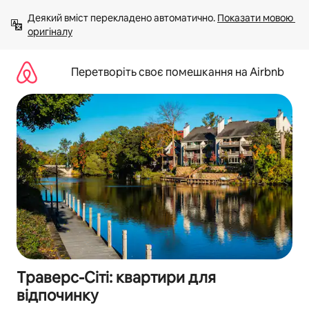
Перейти
Деякий вміст перекладено автоматично. 
Показати мовою 
до
оригіналу
вмісту
Перетворіть своє помешкання на Airbnb
Траверс-Сіті: квартири для
відпочинку