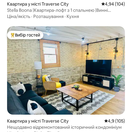
Квартира у місті Traverse City
Середня оцінка:
4,94 (104)
Stella Boona |Квартира-лофт з 1 спальнею |Винні
погреби |Пляжі.
Ціна/якість
·
Розташування
·
Кухня
Вибір гостей
Топ вибір гостей
Квартира у місті Traverse City
Середня оцінк
4,9 (105)
Нещодавно відремонтований історичний кондомініум