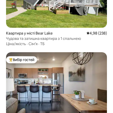
Квартира у місті Bear Lake
Середня оцінка:
4,98 (238)
Чудова та затишна квартира з 1 спальнею
Ціна/якість
·
Сім’я
·
ТБ
Вибір гостей
Топ вибір гостей