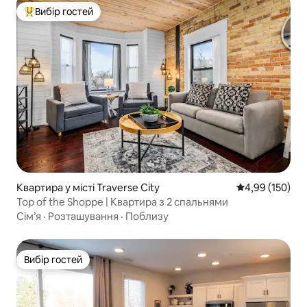
Вибір гостей
Топ вибір гостей
Квартира у місті Traverse City
Середня оцінка
4,99 (150)
Top of the Shoppe | Квартира з 2 спальнями
Сім’я
·
Розташування
·
Поблизу
Вибір гостей
Вибір гостей