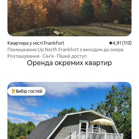
Квартира у місті Frankfort
Середня оцінка
4,91 (113)
Помешкання Up North Frankfort з виходом до озера
Розташування
·
Сім’я
·
Піший доступ
Оренда окремих квартир
Вибір гостей
Топ вибір гостей