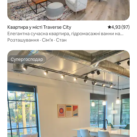
Квартира у місті Traverse City
Середня оцінк
4,93 (97)
Елегантна сучасна квартира, гідромасажні ванни на
даху, безкоштовне паркування
Розташування
·
Сім’я
·
Стан
Супергосподар
Супергосподар