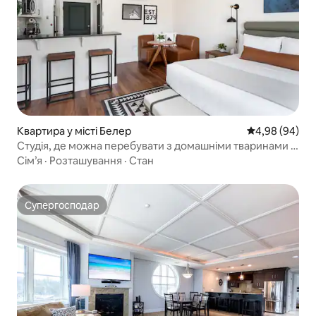
Квартира у місті Белер
Середня оцінка
4,98 (94)
Студія, де можна перебувати з домашніми тваринами |
Курорт | Сауна та гідромасажні ванни
Сім’я
·
Розташування
·
Стан
Супергосподар
Супергосподар