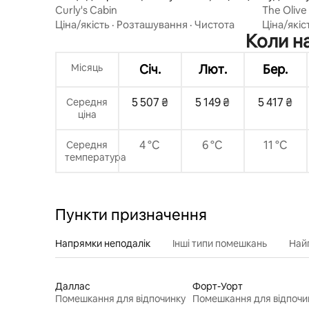
сті Jenks
Curly's Cabin
The Olive
Ціна/якість
·
Розташування
·
Чистота
Ціна/якіс
Коли на
Місяць
Січ.
Лют.
Бер.
5 507 ₴
5 149 ₴
5 417 ₴
Середня
ціна
4 °C
6 °C
11 °C
Середня
температура
Пункти призначення
Напрямки неподалік
Інші типи помешкань
Най
Даллас
Форт-Уорт
Помешкання для відпочинку
Помешкання для відпочи