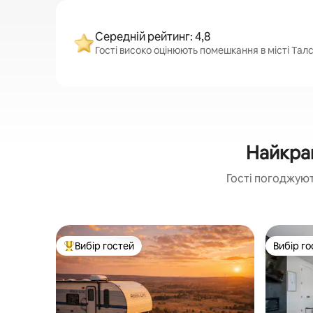
Середній рейтинг: 4,8
Гості високо оцінюють помешкання в місті Талса
Найкращ
Гості погоджуют
Вибір гостей
Вибір го
Топ вибір гостей
Вибір го