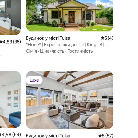
Будинок у місті Tulsa
Середня оцінка: 5
5 (4)
Середня оцінка: 4,83 з 5, відгуки: 35
4,83 (35)
*Нове* | Expo | пішки до TU | King | 8 |
2 ванні кімнати
Сім’я
·
Ціна/якість
·
Гостинність
ь
Luxe
Luxe
Середня оцінка: 4,98 з 5, відгуки: 64
4,98 (64)
Будинок у місті Tulsa
Середня оцінка: 5 
5 (57)