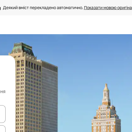
Деякий вміст перекладено автоматично. 
Показати мовою оригіна
ння
я навігації сторінкою клавіші зі стрілками вгору та вниз або жест