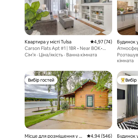
Квартира у місті Tulsa
Середня оцінка: 4,97 з
4,97 (74)
Будинок у
Carson Flats Apt #1 | 1BR • Near BOK•
Атмосфер
OSU Med•Dtwn
Сім’я
·
Ціна/якість
·
Ванна кімната
Розташу
кімната
Вибір гостей
Вибір
Вибір гостей
Топ вибі
Місце для розміщення у мі
Середня оцінка: 4,94 з 
4,94 (546)
Будинок у