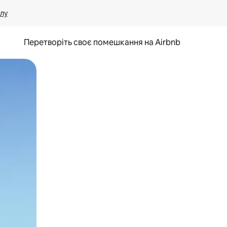
лу
Перетворіть своє помешкання на Airbnb
и дотику та гортання.