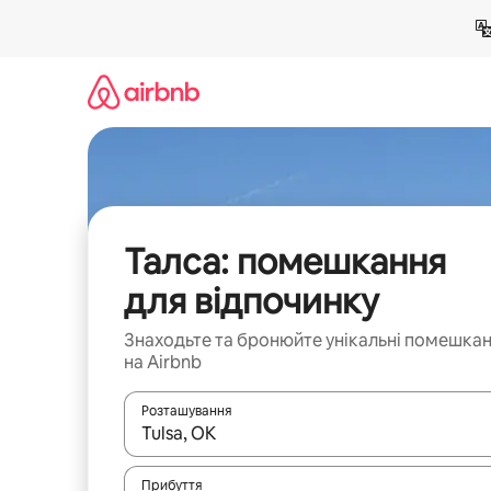
Перейти
до
вмісту
Талса: помешкання
для відпочинку
Знаходьте та бронюйте унікальні помешка
на Airbnb
Розташування
Отримавши результати пошуку, використовуйте дл
Прибуття