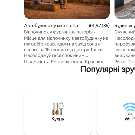
Автобудинок у місті Tulsa
Середня оцінка: 4,97 з
4,97 (35)
Будинок у
Відпочинок у фургоні на пагорбі •
Сучасний 
Краєвиди на заході сонця +
балконом,
Місце для відпочинку в автобудинку на
Насолод
сільськогосподарські тварини
пагорбі з краєвидом на захід сонця
перебува
всього за 15 хвилин від центру Талси.
сучасном
Насолоджуйтеся спокійним
вишукани
відпочинком у сільській місцевості з
комфорто
Ціна/якість
·
Розташування
·
Краєвид
Річка
·
Ст
краєвидами на панораму міста,
Цей буди
Популярні зру
доброзичливими
домашнім
сільськогосподарськими тваринами та
комфортн
приватним затишним помешканням
приміщен
для двох. До вартості входять
просторами. Це по
повноцінна ванна кімната, міні-кухня,
пропонує
місце для багаття, місця для відпочинку
плануванн
надворі та швидкісний Wi-Fi. Поряд із
Можливіс
Ботанічним садом Талси та казино
улюбленц
Osage. Ідеально підходить для пар, які
альтанка 
Кухня
Wi-F
шукають тихий, романтичний
настільні 
відпочинок неподалік від міста. Або
відпочинку надвор