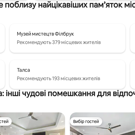
, ділових поїздок і відпочинку
комфортного перебування.
 поблизу найцікавіших пам’яток мі
их.
Музей мистецтв Філбрук
Рекомендують 379 місцевих жителів
Талса
Рекомендують 193 місцевих жителів
а: інші чудові помешкання для відпо
стей
Вибір гостей
стей
Вибір гостей