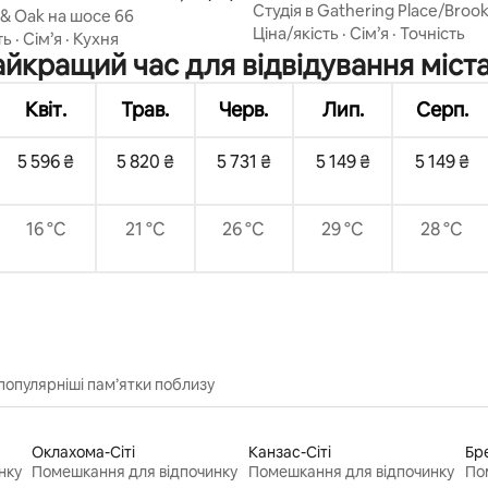
Студія в Gathering Place/Broo
 & Oak на шосе 66
Ціна/якість
·
Сім’я
·
Точність
ть
·
Сім’я
·
Кухня
йкращий час для відвідування міст
Квіт.
Трав.
Черв.
Лип.
Серп.
5 596 ₴
5 820 ₴
5 731 ₴
5 149 ₴
5 149 ₴
16 °C
21 °C
26 °C
29 °C
28 °C
популярніші пам’ятки поблизу
Оклахома-Сіті
Канзас-Сіті
Бр
нку
Помешкання для відпочинку
Помешкання для відпочинку
По