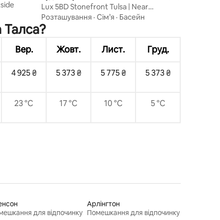
kside
Lux 5BD Stonefront Tulsa | Near
Gathering Place
Розташування
·
Сім’я
·
Басейн
а Талса?
Вер.
Жовт.
Лист.
Груд.
4 925 ₴
5 373 ₴
5 775 ₴
5 373 ₴
23 °C
17 °C
10 °C
5 °C
енсон
Арлінгтон
мешкання для відпочинку
Помешкання для відпочинку