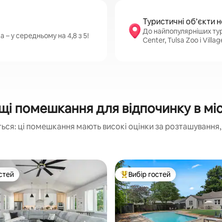
Туристичні об’єкти 
До найпопулярніших тур
 – у середньому на 4,8 з 5!
Center, Tulsa Zoo і Villa
і помешкання для відпочинку в міс
ься: ці помешкання мають високі оцінки за розташування, 
стей
Вибір гостей
стей
Топ вибір гостей