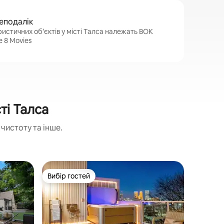
неподалік
истичних об’єктів у місті Талса належать BOK
ge 8 Movies
ті Талса
чистоту та інше.
Заміськи
Вибір гостей
Вибір г
Вибір гостей
Вибір г
ulsa
Приголо
джакузі,
У кілько
маринова
знайдете 
характер