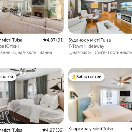
 5, відгуки: 74
 місті Tulsa
Середня оцінка: 4,87 з 5, відгуки: 91
4,87 (91)
Будинок у місті Tulsa
а Ютіки!
T-Town Hideaway
вання
·
Ціна/якість
·
Ванна
Ціна/якість
·
Сім’я
·
Гостинніст
 гостей
Вибір гостей
р гостей
Топ вибір гостей
Квартира у місті Tulsa
5, відгуки: 546
 місті Tulsa
Середня оцінка: 4,97 з 5, відгуки: 36
4,97 (36)