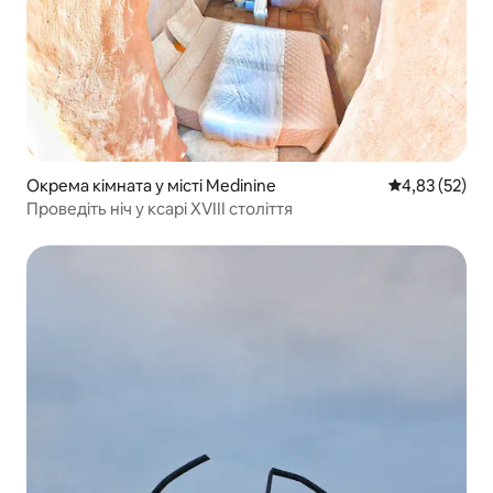
Окрема кімната у місті Medinine
Середня оцінк
4,83 (52)
Проведіть ніч у ксарі XVIII століття