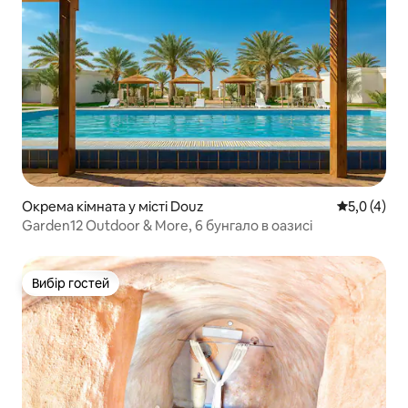
Окрема кімната у місті Douz
Середня оці
5,0 (4)
Garden12 Outdoor & More, 6 бунгало в оазисі
Вибір гостей
Вибір гостей