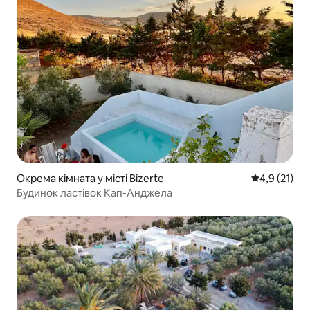
Окрема кімната у місті Bizerte
Середня оцін
4,9 (21)
Будинок ластівок Кап-Анджела