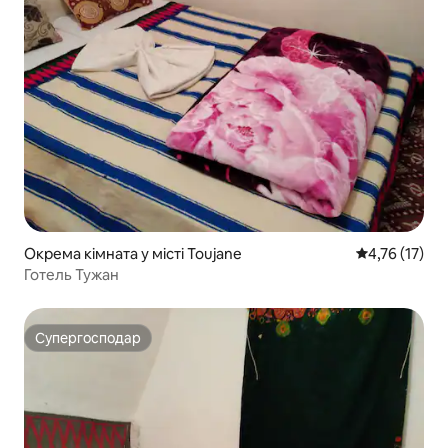
Окрема кімната у місті Toujane
Середня оцінк
4,76 (17)
Готель Тужан
Супергосподар
Супергосподар