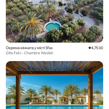
Окрема кімната у місті Sfax
Середня оцін
4,75 (4)
Gite Feki – Chambre Weslati