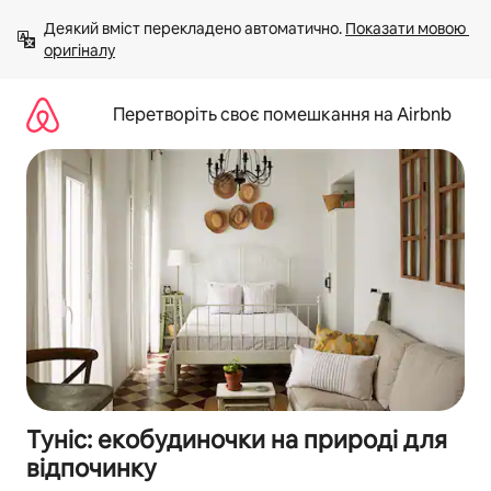
Перейти
Деякий вміст перекладено автоматично. 
Показати мовою 
до
оригіналу
вмісту
Перетворіть своє помешкання на Airbnb
Туніс: екобудиночки на природі для
відпочинку