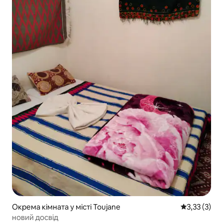
Окрема кімната у місті Toujane
Середня оцін
3,33 (3)
новий досвід