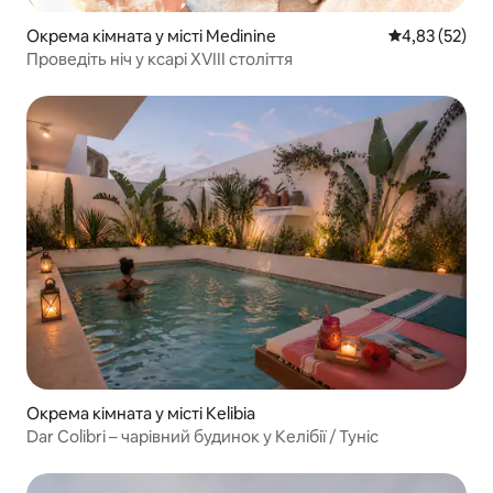
Окрема кімната у місті Medinine
Середня оцінк
4,83 (52)
Проведіть ніч у ксарі XVIII століття
Окрема кімната у місті Kelibia
Dar Colibri – чарівний будинок у Келібії / Туніс