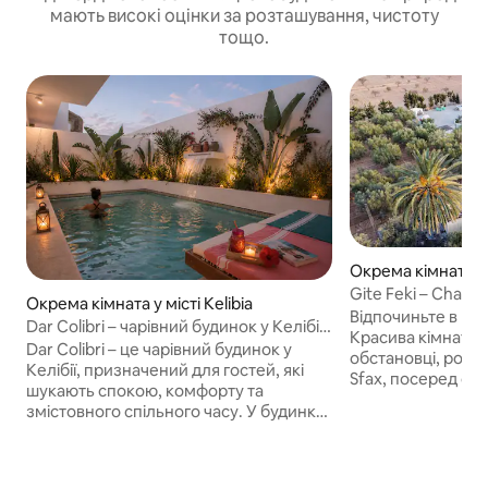
мають високі оцінки за розташування, чистоту
тощо.
Окрема кімната у 
Gite Feki – Chamb
Окрема кімната у місті Kelibia
Відпочиньте в кімн
Dar Colibri – чарівний будинок у Келібії /
Красива кімната в 
Туніс
Dar Colibri – це чарівний будинок у
обстановці, розта
Келібії, призначений для гостей, які
Sfax, посеред о
шукають спокою, комфорту та
12 гектарів Незвичайне й заспокійливе
змістовного спільного часу. У будинку
місце для медитац
є басейн із морською водою з вільним
спальні є суміжна
доступом, повністю приватний
обладнана телеві
традиційний хамам, професійний
холодильником з