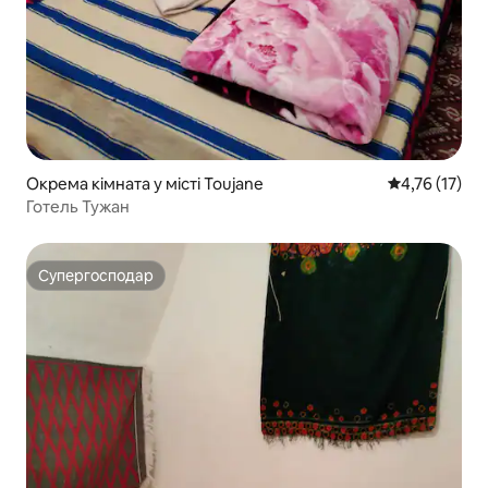
Окрема кімната у місті Toujane
Середня оцінк
4,76 (17)
Готель Тужан
Супергосподар
Супергосподар