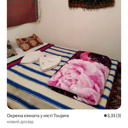
Окрема кімната у місті Toujane
Середня оцін
3,33 (3)
новий досвід