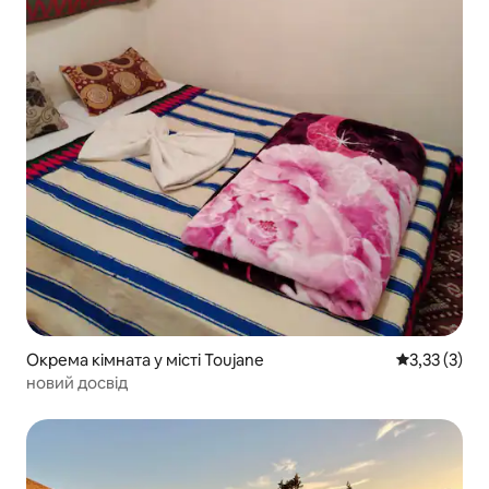
Окрема кімната у місті Toujane
Середня оцін
3,33 (3)
новий досвід