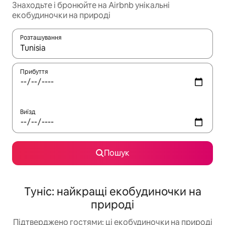
Знаходьте і бронюйте на Airbnb унікальні
екобудиночки на природі
Розташування
Отримавши результати пошуку, використовуйте для навігації с
Прибуття
Виїзд
Пошук
Туніс: найкращі екобудиночки на
природі
Підтверджено гостями: ці екобудиночки на природі