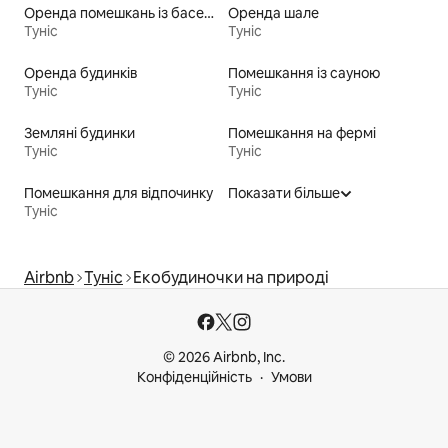
Оренда помешкань із басейном
Оренда шале
Туніс
Туніс
Оренда будинків
Помешкання із сауною
Туніс
Туніс
Земляні будинки
Помешкання на фермі
Туніс
Туніс
Помешкання для відпочинку
Показати більше
Туніс
Airbnb
Туніс
Екобудиночки на природі
© 2026 Airbnb, Inc.
Конфіденційність
Умови