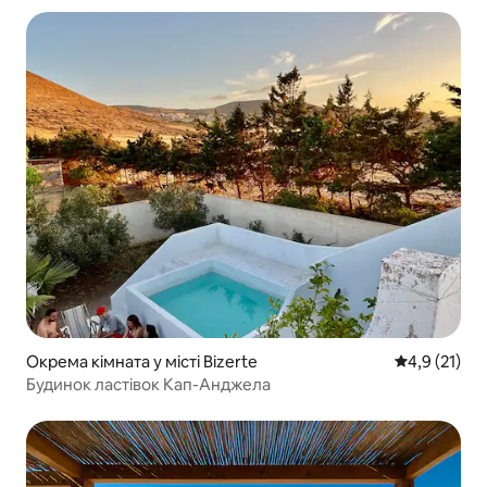
Окрема кімната у місті Bizerte
Середня оцін
4,9 (21)
Будинок ластівок Кап-Анджела