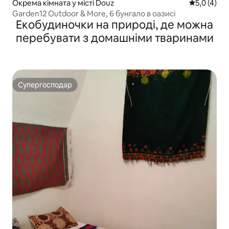
Окрема кімната у місті Douz
Середня оці
5,0 (4)
Garden12 Outdoor & More, 6 бунгало в оазисі
Екобудиночки на природі, де можна
перебувати з домашніми тваринами
Супергосподар
Супергосподар