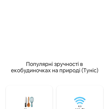
масаж за попереднім записом і
сходинок. Насол
домашній сніданок, приготований зі
екстер 'єром із к
свіжих місцевих продуктів.
шезлонгами Ресто
Розташований всього за декілька
доступний за бр
хвилин від пляжів, Dar Colibri ідеально
підходить для мандрівників, які
шукають спокійного та автентичного
відпочинку подалі від жвавих
туристичних курортів.
Популярні зручності в
екобудиночках на природі (Туніс)