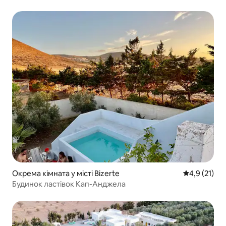
Окрема кімната у місті Bizerte
Середня оцін
4,9 (21)
Будинок ластівок Кап-Анджела