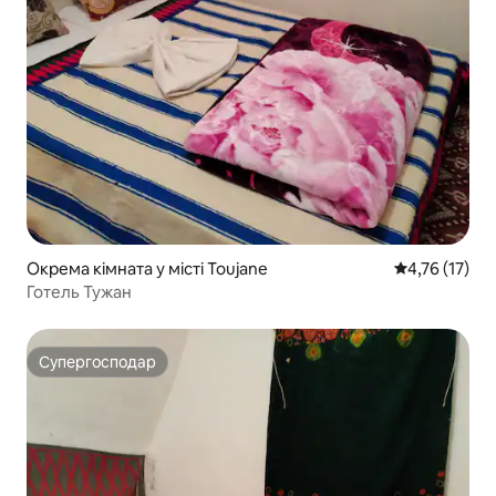
Окрема кімната у місті Toujane
Середня оцінк
4,76 (17)
Готель Тужан
Супергосподар
Супергосподар