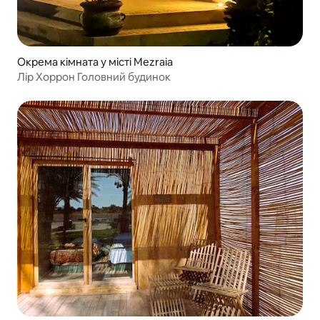
Окрема кімната у місті Mezraia
Лір Хоррон Головний будинок