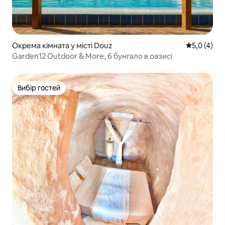
Окрема кімната у місті Douz
Середня оці
5,0 (4)
Garden12 Outdoor & More, 6 бунгало в оазисі
Вибір гостей
Вибір гостей