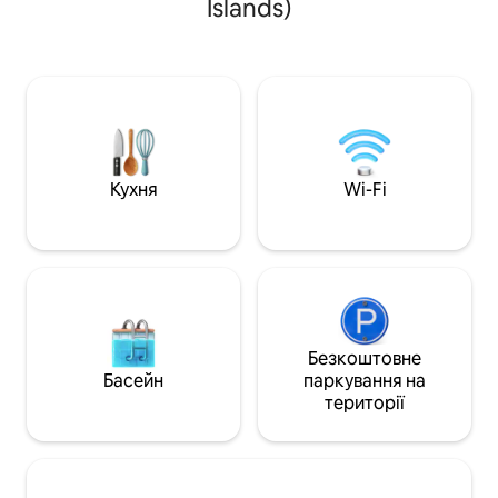
Islands)
пляж Грейс-Бей,
Грейс-Бей, розташованої
отримував нагоро
безпосередньо перед помешканням.
приголомшливою
1 ліжко розміру «king-size» з новим
бірюзовою водою
матрацом, розкладний диван розміру
піском, відсутніс
«queen-size» і одномісний кушет,
спокійною водою.
письмовий стіл, куточок для книг.
зручність і можл
Повністю нова постільна білизна.
пішки, то від ква
Кондиціонер, повністю обладнана
пішки можна діст
Кухня
Wi-Fi
кухня, куріння заборонено, балкон
фітнес-центру та
біля басейну. Усі зручності доступні
кортів, а ще за 2
для всіх гостей.
та басейну з віл
Безкоштовне
Басейн
паркування на
території