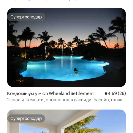
приголомшливими краєвидами
Супергосподар
Супергосподар
Кондомініум у місті Wheeland Settlement
Середня оцінка
4,69 (26)
2 спальні кімнати, оновлення, краєвиди, басейн, пляж,
гідромасажна ванна
Супергосподар
Супергосподар