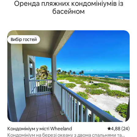
Оренда пляжних кондомініумів із
басейном
Вибір гостей
Вибір гостей
Кондомініум у місті Wheeland
Середня оцінка
4,88 (24)
Кондомініум на березі океану з двома спальнями та