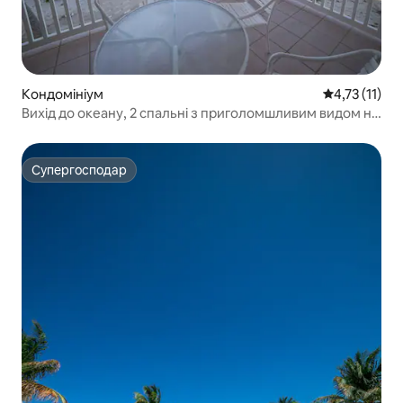
Кондомініум
Середня оцінк
4,73 (11)
Вихід до океану, 2 спальні з приголомшливим видом на
басейн, гідромасажна ванна, пляж
Супергосподар
Супергосподар