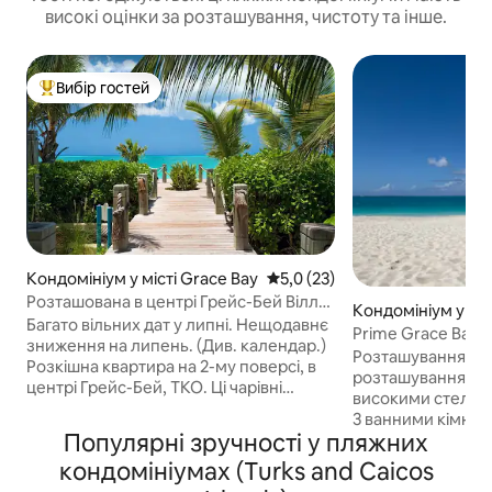
високі оцінки за розташування, чистоту та інше.
Вибір гостей
Топ вибір гостей
Кондомініум у місті Grace Bay
Середня оцінка: 5,0 з 5, відгу
5,0 (23)
Розташована в центрі Грейс-Бей Вілла
Кондомініум у міс
Ренесанс
Багато вільних дат у липні. Нещодавнє
ay
Prime Grace Bay 2
зниження на липень. (Див. календар.)
басейном і теніс
Розташування, р
Розкішна квартира на 2-му поверсі, в
розташування! Ця
центрі Грейс-Бей, ТКО. Ці чарівні
високими стелями
апартаменти з 1 спальнею, 1 ванною
3 ванними кімнат
кімнатою та басейном пропонують
Популярні зручності у пляжних
обладнаною кухн
тиху спокійну обстановку.
комплексі Plaza a
кондомініумах (Turks and Caicos
Насолоджуйтеся басейном/джакузі та
центрі Грейс-Бей. Всесвітньо відом
купайтеся в бірюзовій воді затоки