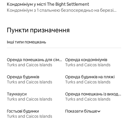
Кондомініум у місті The Bight Settlement
Кондомініум з 1 спальнею безпосередньо на березі
затоки Грейс
Пункти призначення
Інші типи помешкань
Оренда помешкань для сімей
Оренда кондомініумів
Turks and Caicos Islands
Turks and Caicos Islands
Оренда будинків
Оренда будинків на пляжі
Turks and Caicos Islands
Turks and Caicos Islands
Таунхауси
Оренда помешкань із виходом до пляжу
Turks and Caicos Islands
Turks and Caicos Islands
Гостьові будинки
Показати більше
Turks and Caicos Islands