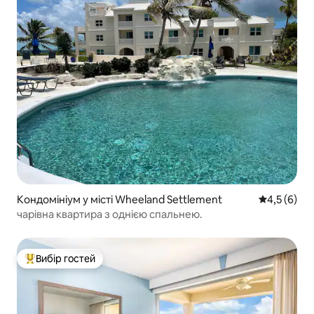
Кондомініум у місті Wheeland Settlement
Середня оці
4,5 (6)
чарівна квартира з однією спальнею.
Вибір гостей
Топ вибір гостей