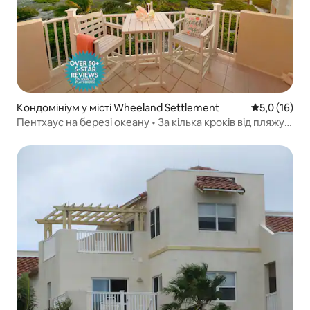
Кондомініум у місті Wheeland Settlement
Середня оцін
5,0 (16)
Пентхаус на березі океану • За кілька кроків від пляжу,
басейн