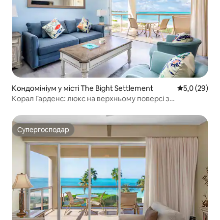
Кондомініум у місті The Bight Settlement
Середня оцін
5,0 (29)
Корал Гарденс: люкс на верхньому поверсі з
1 спальнею на березі океану
Супергосподар
Супергосподар