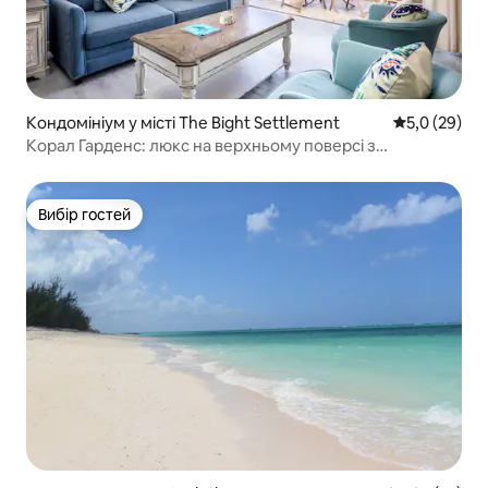
Кондомініум у місті The Bight Settlement
Середня оцін
5,0 (29)
Корал Гарденс: люкс на верхньому поверсі з
1 спальнею на березі океану
Вибір гостей
Вибір гостей