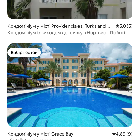
Кондомініум у місті Providenciales, Turks and Ca
Середня оці
5,0 (5)
icos
Кондомініум із виходом до пляжу в Нортвест-Пойнті
Вибір гостей
Вибір гостей
Кондомініум у місті Grace Bay
Середня оцін
4,89 (9)