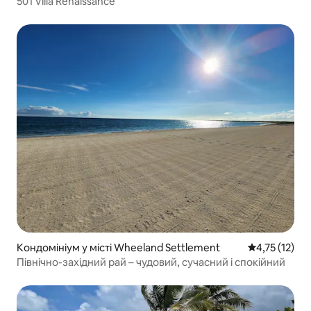
501 Villa Renaissance
Кондомініум у місті Wheeland Settlement
Середня оцінк
4,75 (12)
Північно-західний рай – чудовий, сучасний і спокійний