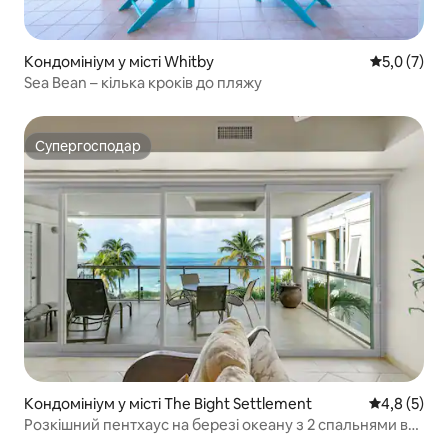
Кондомініум у місті Whitby
Середня оці
5,0 (7)
Sea Bean – кілька кроків до пляжу
Супергосподар
Супергосподар
Кондомініум у місті The Bight Settlement
Середня оці
4,8 (5)
Розкішний пентхаус на березі океану з 2 спальнями в
Грейс-Бей