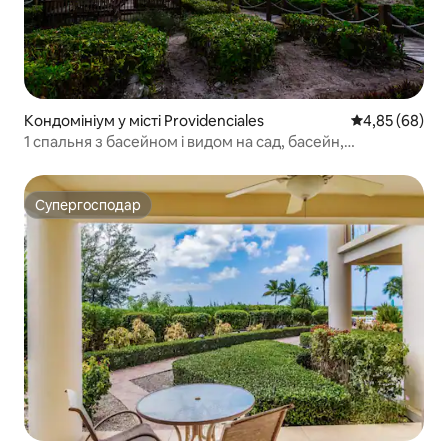
Кондомініум у місті Providenciales
Середня оцінка
4,85 (68)
1 спальня з басейном і видом на сад, басейн,
гідромасажна ванна, пляж
Супергосподар
Супергосподар