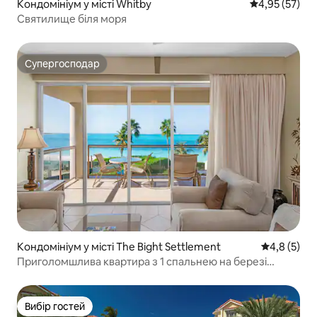
Кондомініум у місті Whitby
Середня оцінк
4,95 (57)
Святилище біля моря
Супергосподар
Супергосподар
Кондомініум у місті The Bight Settlement
Середня оці
4,8 (5)
Приголомшлива квартира з 1 спальнею на березі
океану в Грейс-Бей
Вибір гостей
Вибір гостей