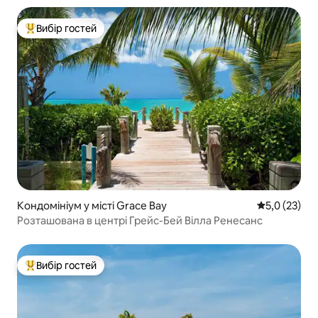
Вибір гостей
Топ вибір гостей
Кондомініум у місті Grace Bay
Середня оцін
5,0 (23)
Розташована в центрі Грейс-Бей Вілла Ренесанс
Вибір гостей
Топ вибір гостей