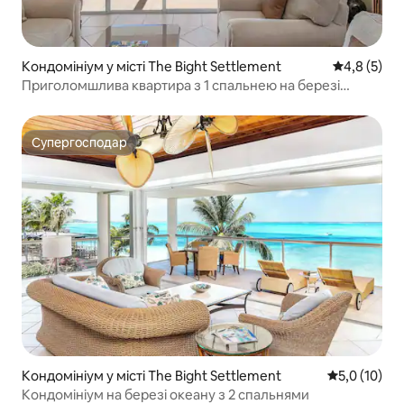
Кондомініум у місті The Bight Settlement
Середня оці
4,8 (5)
Приголомшлива квартира з 1 спальнею на березі
океану в Грейс-Бей
Супергосподар
Супергосподар
Кондомініум у місті The Bight Settlement
Середня оцін
5,0 (10)
Кондомініум на березі океану з 2 спальнями