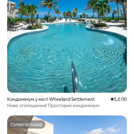
Кондомініум у місті Wheeland Settlement
Середня оці
5,0 (9)
Нове оголошення! Просторий кондомініум
Супергосподар
Супергосподар