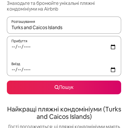
Знаходьте та бронюйте унікальні пляжні
кондомініуми на Airbnb
Розташування
Отримавши результати пошуку, використовуйте для навігації с
Прибуття
Виїзд
Пошук
Найкращі пляжні кондомініуми (Turks
and Caicos Islands)
Гості погоджуються: ці пляжні кондомініуми мають