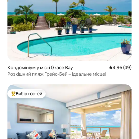
Кондомініум у місті Grace Bay
Середня оцінка
4,96 (49)
Розкішний пляж Грейс-Бей – ідеальне місце!
Вибір гостей
Топ вибір гостей