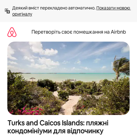
Перейти
Деякий вміст перекладено автоматично. 
Показати мовою 
до
оригіналу
вмісту
Перетворіть своє помешкання на Airbnb
Turks and Caicos Islands: пляжні
кондомініуми для відпочинку