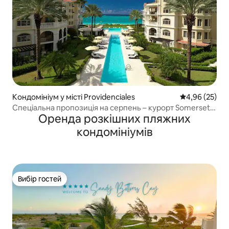
Кондомініум у місті Providenciales
Середня оцінк
4,96 (25)
Спеціальна пропозиція на серпень – курорт Somerset
Оренда розкішних пляжних
Grace Bay 5*
кондомініумів
Вибір гостей
Вибір гостей