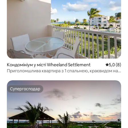
Кондомініум у місті Wheeland Settlement
Середня оці
5,0 (8)
Приголомшлива квартира з 1 спальнею, краєвидом на
пляж, басейном і гідромасажною ванною
Супергосподар
Супергосподар