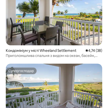
Кондомініум у місті Wheeland Settlement
Середня оцінк
4,74 (38)
Приголомшлива спальня з видом на океан, басейн,
гідромасажна ванна
Супергосподар
Супергосподар