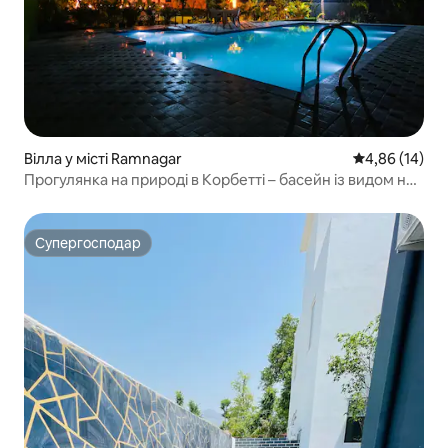
Вілла у місті Ramnagar
Середня оцінк
4,86 (14)
Прогулянка на природі в Корбетті – басейн із видом на
ліс
Супергосподар
Супергосподар