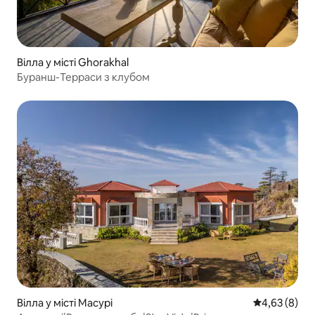
Вілла у місті Ghorakhal
Буранш-Терраси з клубом
Вілла у місті Масурі
Середня оцін
4,63 (8)