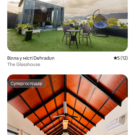
Вілла у місті Dehradun
Середня оц
5 (12)
The Glasshouse
Супергосподар
Супергосподар