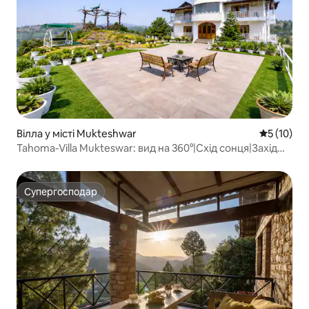
Вілла у місті Mukteshwar
Середня оц
5 (10)
Tahoma-Villa Mukteswar: вид на 360°|Схід сонця|Захід
сонця
Супергосподар
Супергосподар