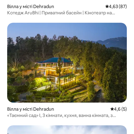
Вілла у місті Dehradun
Середня оцінк
4,63 (87)
Котедж AruBhi | Приватний басейн | Кінотеатр на
відкритому повітрі |
Вілла у місті Dehradun
Середня оці
4,6 (5)
«Таємний сад» I, 3 кімнати, кухня, ванна кімната, з
приватним басейном