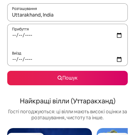
Розташування
Отримавши результати пошуку, використовуйте для навігації с
Прибуття
Виїзд
Пошук
Найкращі вілли (Уттаракханд)
Гості погоджуються: ці вілли мають високі оцінки за
розташування, чистоту та інше.