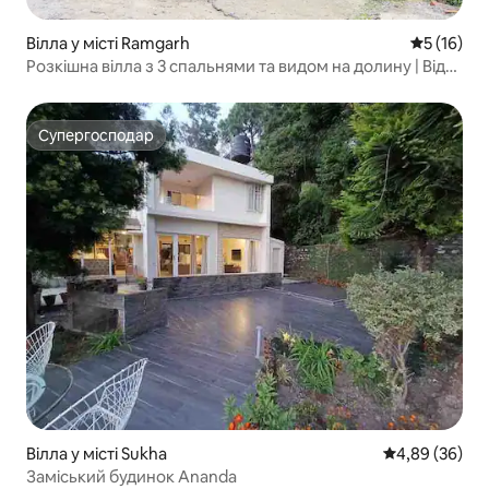
Вілла у місті Ramgarh
Середня оц
5 (16)
Розкішна вілла з 3 спальнями та видом на долину | Від
Saanjh Stays
Супергосподар
Супергосподар
Вілла у місті Sukha
Середня оцінка
4,89 (36)
Заміський будинок Ananda