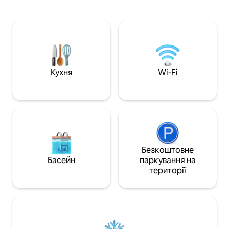
відкритому повітрі під зірками. 👨‍🍳
пофарбована вап
Їжа: кухар і доглядач на місці для
створює атмосфе
свіжих страв за домашніми рецептами.
природою, 2 спаль
📍 Розташування: усамітнений спокій
– Приватна зона 
на вершині пагорба, але лише за
ранок під спів пта
2 хвилини їзди до головного ринку.
обладнана кухня. Басейн за додатков
Паркування: безпечна приватна
плату.
парковка для 3–4 позашляховиків.
Кухня
Wi-Fi
Ідеально підходить для сімей, груп
друзів та робочих поїздок
(високошвидкісний Wi-Fi).
Безкоштовне
Басейн
паркування на
території