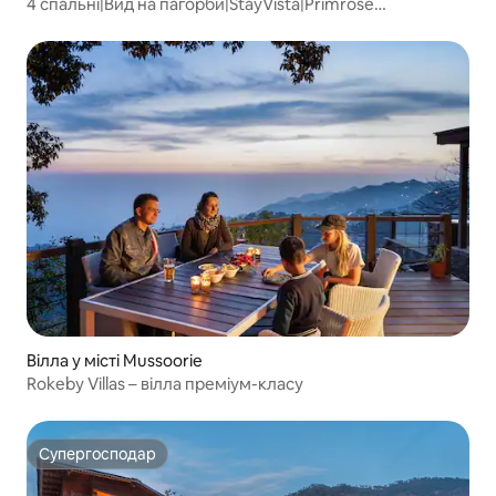
4 спальні|Вид на пагорби|StayVista|Primrose
Villa@Mussoorie
Вілла у місті Mussoorie
Rokeby Villas – вілла преміум-класу
Супергосподар
Супергосподар