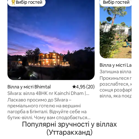
Вибір гостей
Вибір гостей
Топ вибір гостей
Вибір гостей
Вілла у місті Lan
Затишна вілла з 
в Лансдауні
Прокиньтеся під ся
розслабтеся, кол
Вілла у місті Bhimtal
Середня оцінка: 4,95 з 5, відгу
4,95 (20)
сонця розфарбують не
Silvara: вілла 4BHK nr Kainchi Dham |
вілла, яка поєдну
вид на вершину пагорба
Ласкаво просимо до Silvara –
чарівність і прир
преміального готелю на вершині
того, чи ви шука
пагорба в Бгімталі. Відчуйте себе на
відпочинку, спок
бутик-віллі. Чому вам сподобається
відпочинку, чи в
Популярні зручності у віллах
гостювати тут: 🏔️ Краєвид: вид на гори
й мрієте про крає
та небо на 180°. 🔥 Атмосфера:
(Уттаракханд)
пропонує все це. Що вам
приватне багаття та відпочинок на
сподобається: - П