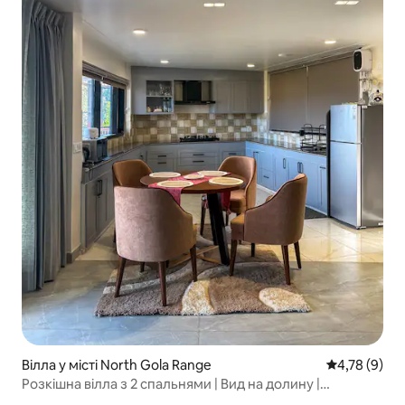
Вілла у місті North Gola Range
Середня оцін
4,78 (9)
Розкішна вілла з 2 спальнями | Вид на долину |
Муктешвар