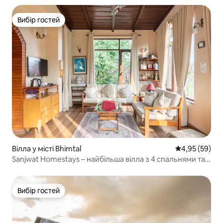
Вибір гостей
Вибір гостей
Вілла у місті Bhimtal
Середня оцінк
4,95 (59)
Sanjwat Homestays – найбільша вілла з 4 спальнями та
садом
Вибір гостей
Вибір гостей