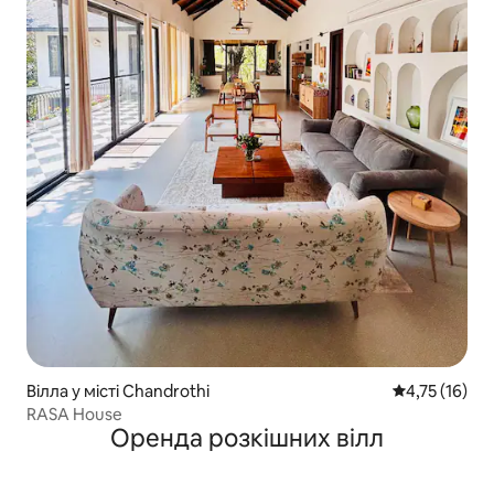
Вілла у місті Chandrothi
Середня оцінк
4,75 (16)
RASA House
Оренда розкішних вілл