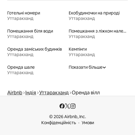
Готельні номери
Екобудиночки на природі
Уттаракханд
Уттаракханд
Помешкання біля води
Помешкання з ліжком належної висоти для людей з особливими потребами
Уттаракханд
Уттаракханд
Оренда заміських будинків
Кемпінги
Уттаракханд
Уттаракханд
Оренда шале
Показати більше
Уттаракханд
Airbnb
Індія
Уттаракханд
Оренда вілл
© 2026 Airbnb, Inc.
Конфіденційність
Умови