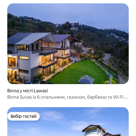
Вілла у місті Lawasi
Вілла Suvas із 6 спальнями, газоном, барбекю та Wi-Fi |
Ранікхет
Вибір гостей
Вибір гостей