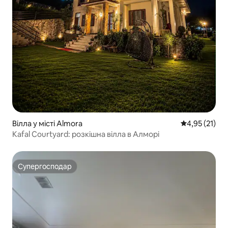
Вілла у місті Almora
Середня оцінк
4,95 (21)
Kafal Courtyard: розкішна вілла в Алморі
Супергосподар
Супергосподар