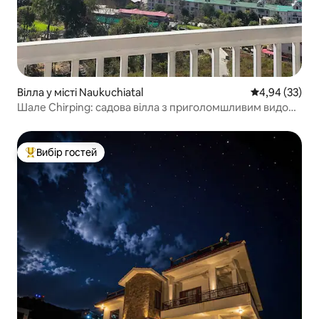
Вілла у місті Naukuchiatal
Середня оцінк
4,94 (33)
Шале Chirping: садова вілла з приголомшливим видом
на озеро
Вибір гостей
Топ вибір гостей