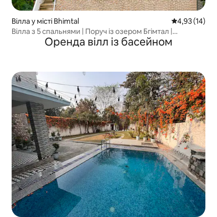
Вілла у місті Bhimtal
Середня оцінк
4,93 (14)
Вілла з 5 спальнями | Поруч із озером Бгімтал |
Оренда вілл із басейном
Доглядач