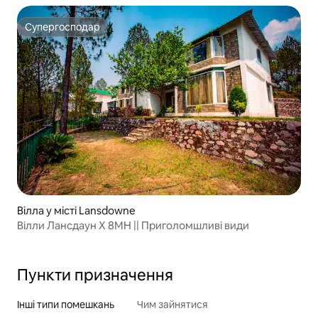
Супергосподар
Супергосподар
Вілла у місті Lansdowne
Вілли Лансдаун X 8MH || Приголомшливі види
Пункти призначення
Інші типи помешкань
Чим зайнятися