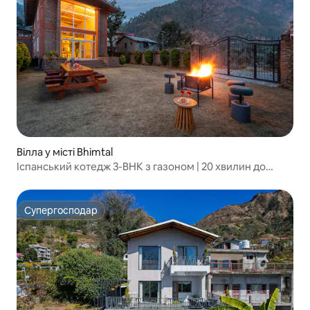
Вілла у місті Bhimtal
Іспанський котедж 3-BHK з газоном | 20 хвилин до
Бгімтала
Супергосподар
Супергосподар