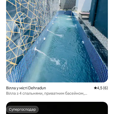
Вілла у місті Dehradun
Середня оці
4,5 (6)
Вілла з 4 спальнями, приватним басейном,
тренажерним залом, Audi, паркінгом.
Супергосподар
Супергосподар