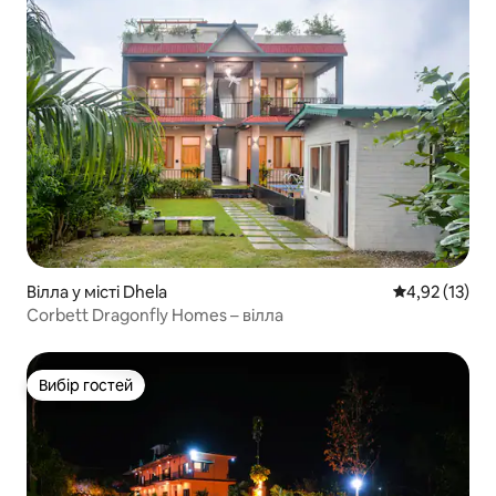
Вілла у місті Dhela
Середня оцінк
4,92 (13)
Corbett Dragonfly Homes – вілла
Вибір гостей
Вибір гостей