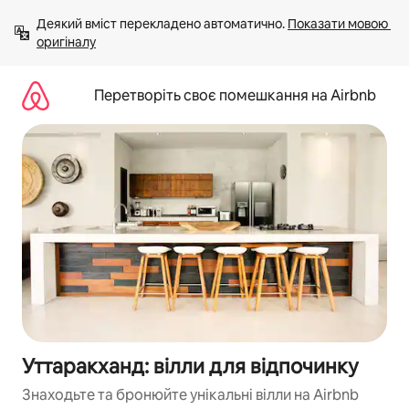
Перейти
Деякий вміст перекладено автоматично. 
Показати мовою 
до
оригіналу
вмісту
Перетворіть своє помешкання на Airbnb
Уттаракханд: вілли для відпочинку
Знаходьте та бронюйте унікальні вілли на Airbnb