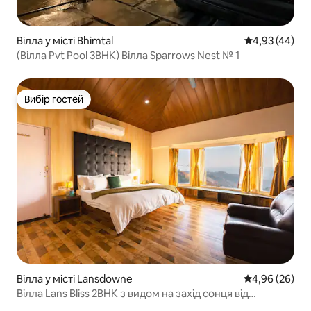
Вілла у місті Bhimtal
Середня оцінк
4,93 (44)
(Вілла Pvt Pool 3BHK) Вілла Sparrows Nest № 1
Вибір гостей
Вибір гостей
Вілла у місті Lansdowne
Середня оцінка
4,96 (26)
Вілла Lans Bliss 2BHK з видом на захід сонця від
Homeyhuts