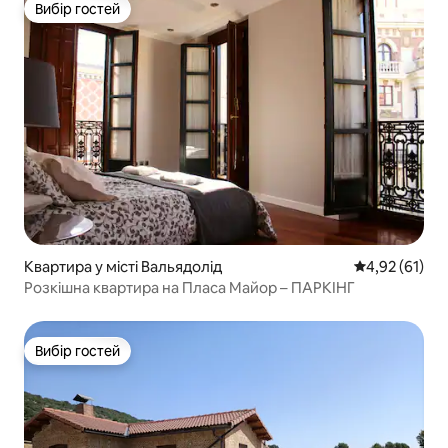
Вибір гостей
Вибір гостей
Квартира у місті Вальядолід
Середня оцінк
4,92 (61)
Розкішна квартира на Пласа Майор – ПАРКІНГ
Вибір гостей
Вибір гостей