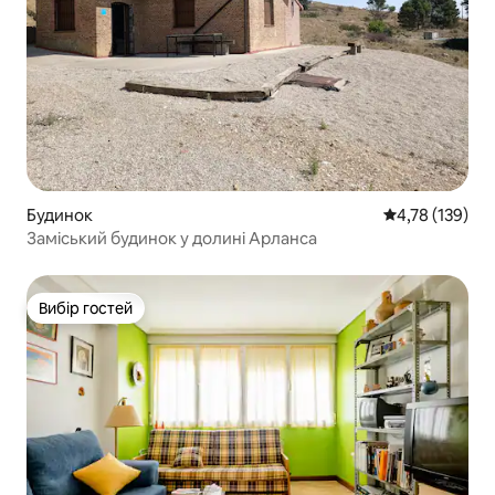
Будинок
Середня оцінка
4,78 (139)
Заміський будинок у долині Арланса
Вибір гостей
Вибір гостей