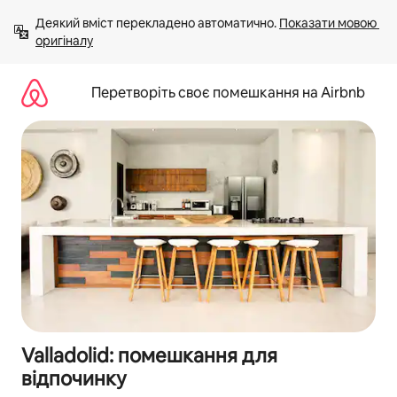
Перейти
Деякий вміст перекладено автоматично. 
Показати мовою 
до
оригіналу
вмісту
Перетворіть своє помешкання на Airbnb
Valladolid: помешкання для
відпочинку