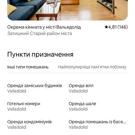
Окрема кімната у місті Вальядолід
Середня оцінка
4,81 (146)
Затишний Старий район міста
Пункти призначення
Інші типи помешкань
Найпопулярніші пам’ятки поблизу
Оренда заміських будинків
Оренда вілл
Valladolid
Valladolid
Готельні номери
Оренда шале
Valladolid
Valladolid
Оренда кондомініумів
Оренда помешкань із басейном
Valladolid
Valladolid