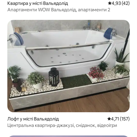
Квартира у місті Вальядолід
Середня оцінк
4,93 (42)
Апартаменти WOW Вальядолід, апартаменти 2
Лофт у місті Вальядолід
Середня оцінка
4,71 (157)
Центральна квартира-джакузі, сніданок, відеоігри