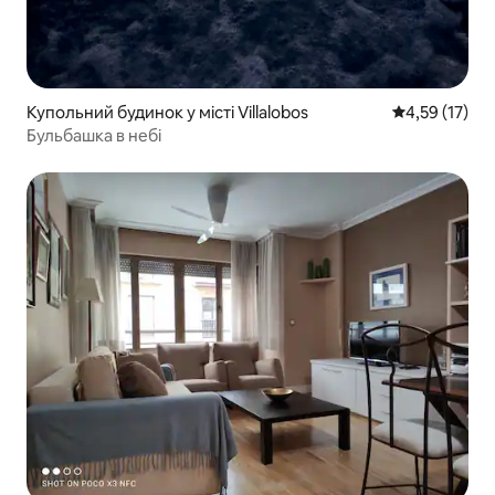
Купольний будинок у місті Villalobos
Середня оцінк
4,59 (17)
Бульбашка в небі