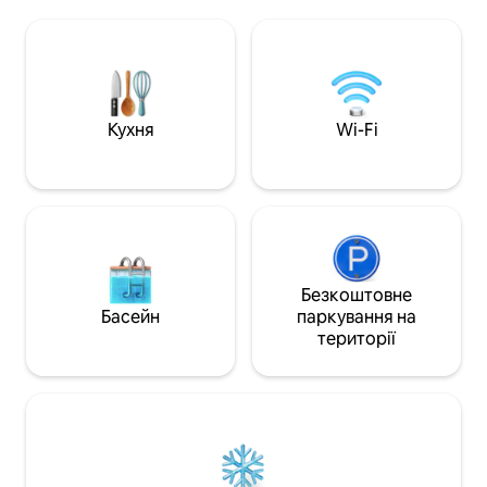
яка забезпечує ідеальний відпочинок,
кімната, ваша ві
1 повна ванна кімната, повністю
кажучи, інтимність
обладнана кухня для приготування
Інформація про район Що по
улюблених страв і світла вітальня, яка
у Вальядоліді? М
ідеально підходить для відпочинку
Скориставшись т
після дня знайомства з містом.
проходить через 
Завдяки високошвидкісному Wi-Fi та
відвідайте його с
Кухня
Wi-Fi
приміщенням, призначеним для
ренесансний анс
комфорту, ідеально підходить для
складається з буд
сімей, груп друзів або бізнес-
символічних будів
мандрівників. Кожен кут призначений
Катедраль, будівлі
для того, щоб ви почувалися як удома.
знаменитій вулиц
Гості матимуть ексклюзивний доступ
де-Сан-Грегоріо 
до всіх помешкань, зокрема: -
Національного му
простора та комфортна кімната для
церква Ель-Сальв
Безкоштовне
спокійного відпочинку. - Одна
Вальядоліда та ц
Басейн
паркування на
повноцінна ванна кімната. - повністю
також багато інш
території
обладнана кухня, ідеальна для
всіма видами кул
приготування улюблених страв. - і
таких як Seminci
світла та затишна вітальня, ідеальна
тиждень кіно, обо
для відпочинку після дня
іспанському кіно
ознайомлення з містом. У нас також є
Міжнародний фес
рушники, простирадла, фен, аптечка,
театру та мистец
гель, шампунь і все необхідне для
забувати про сма