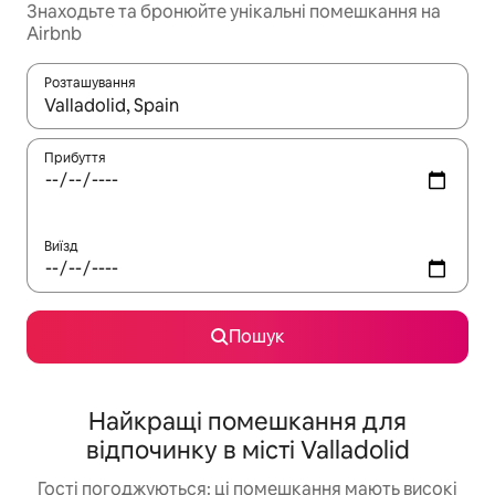
Знаходьте та бронюйте унікальні помешкання на
Airbnb
Розташування
Отримавши результати пошуку, використовуйте для навігації с
Прибуття
Виїзд
Пошук
Найкращі помешкання для
відпочинку в місті Valladolid
Гості погоджуються: ці помешкання мають високі