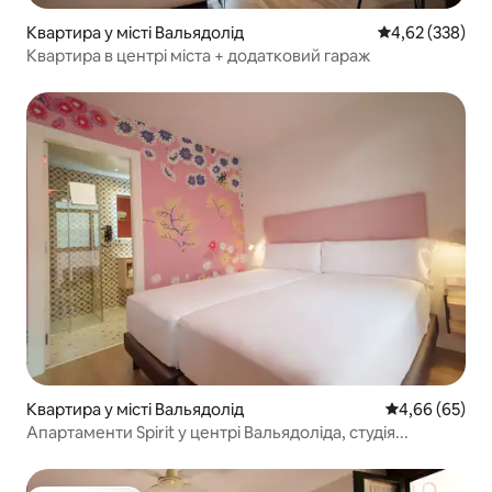
Квартира у місті Вальядолід
Середня оцінка:
4,62 (338)
Квартира в центрі міста + додатковий гараж
Квартира у місті Вальядолід
Середня оцінка
4,66 (65)
Апартаменти Spirit у центрі Вальядоліда, студія...