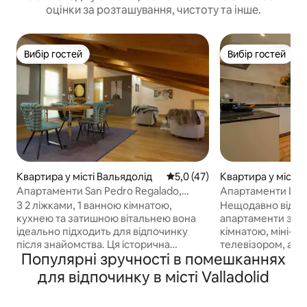
оцінки за розташування, чистоту та інше.
Вибір гостей
Вибір гостей
Вибір гостей
Вибір гостей
Квартира у місті Вальядолід
Середня оцінка: 5,0 з 5, відгу
5,0 (47)
Квартира у місті 
д
Апартаменти San Pedro Regalado,
Апартаменти Loft
апартаменти з...
апартаменти з...
З 2 ліжками, 1 ванною кімнатою,
Нещодавно відре
кухнею та затишною вітальнею вона
апартаменти з 1 
ідеально підходить для відпочинку
кімнатою, міні-ку
після знайомства. Ця історична
телевізором, ае
Популярні зручності в помешканнях
квартира поєднує в собі шарм
опаленням, Wi-Fi
минулого з усіма сучасними
на Пласа-Майор 
для відпочинку в місті Valladolid
зручностями для незабутнього
доступом. У вас є незалежність
перебування. Тут є 1 простора кімната,
квартири: ваша к