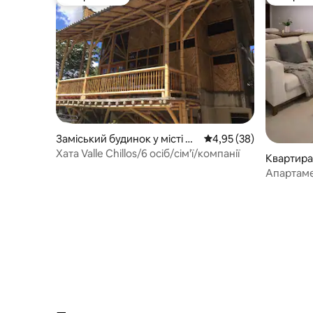
Вибір гостей
Вибір го
Заміський будинок у місті Кі
Середня оцінка: 4,95 з
4,95 (38)
то
Хата Valle Chillos/6 осіб/сім'ї/компанії
Квартира 
Апартамен
лос-Чіль