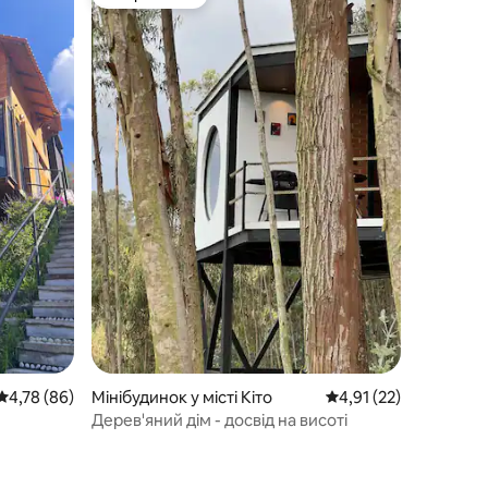
Вибір гостей
Середня оцінка: 4,78 з 5, відгуки: 86
4,78 (86)
Мінібудинок у місті Кіто
Середня оцінка: 4,91 
4,91 (22)
Дерев'яний дім - досвід на висоті