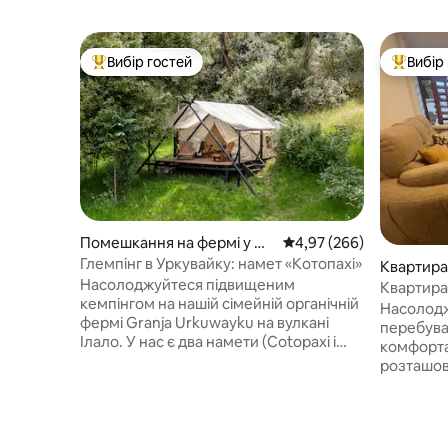
Вибір гостей
Вибір
Топ вибір гостей
Топ вибі
Помешкання на фермі у мі
Середня оцінка: 4,97 з 
4,97 (266)
сті Кіто
Глемпінг в Уркувайку: намет «Котопахі»
Квартира 
Насолоджуйтеся підвищеним
Квартира 
кемпінгом на нашій сімейній органічній
Насолод
фермі Granja Urkuwayku на вулкані
перебува
Ілало. У нас є два намети (Cotopaxi і
комфорта
Pasochoa), кожен з яких має ефектний
розташов
вид. Розташована в 50 метрах від
сектор 1
намету, тут на вас чекає мебльована
розташув
кухня та власна ванна кімната з душем.
дістатися
Ми пропонуємо сніданок, зокрема
San Luis 