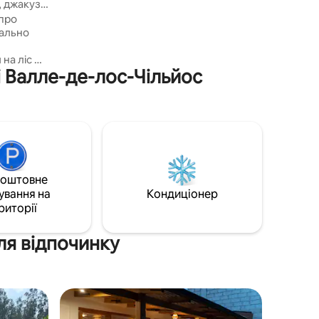
 джакузі,
парк знаходиться всього в декількох
 про
хвилинах ходьби. Це дуже гарний ліс,
повний стежок для прогулянок і
свіжого повітря.
і Валле-де-лос-Чільйос
 тварин:
 на
льнити
коштовне
 й
ування на
Кондиціонер
одним
риторії
ля відпочинку