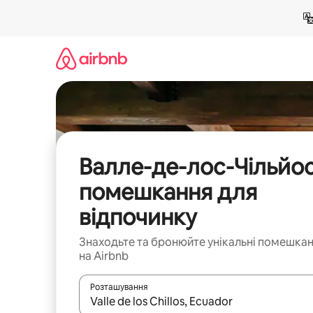
Перейти
до
вмісту
Валле-де-лос-Чільйос
помешкання для
відпочинку
Знаходьте та бронюйте унікальні помешка
на Airbnb
Розташування
Отримавши результати пошуку, використовуйте дл