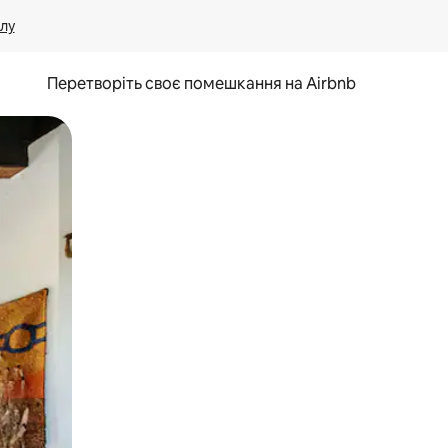
лу
Перетворіть своє помешкання на Airbnb
и дотику та гортання.