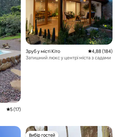
Зруб у місті Кіто
Середня оцінка: 4,88 з 
4,88 (184)
Затишний люкс у центрі міста з садами
Середня оцінка: 5 з 5, відгуки: 17
5 (17)
Вибір гостей