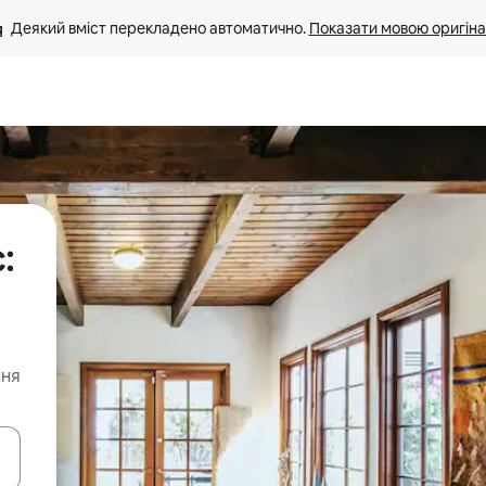
Деякий вміст перекладено автоматично. 
Показати мовою оригіна
:
ння
я навігації сторінкою клавіші зі стрілками вгору та вниз або жест