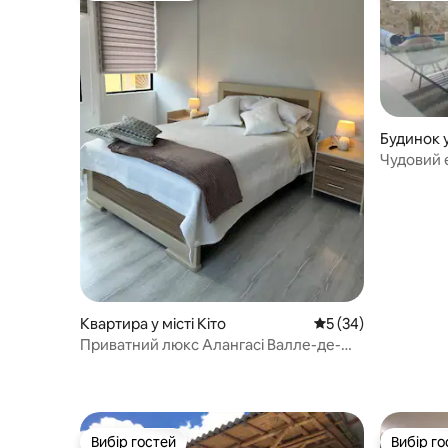
Будинок у
Чудовий 
басейном
Квартира у місті Кіто
Середня оцінка: 5 з
5 (34)
Приватний люкс Алангасі Валле-де-
лос-Чільйос Кіто
Вибір гостей
Вибір го