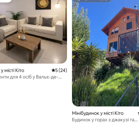
стей
Супергосподар
 5, відгуки: 38
у місті Кіто
Середня оцінка: 5 з 5, відгуки: 24
5 (24)
ти для 4 осіб у Вальє-де-
йос
Мінібудинок у місті Кіто
Будинок у горах з джакузі та
панорамним видом