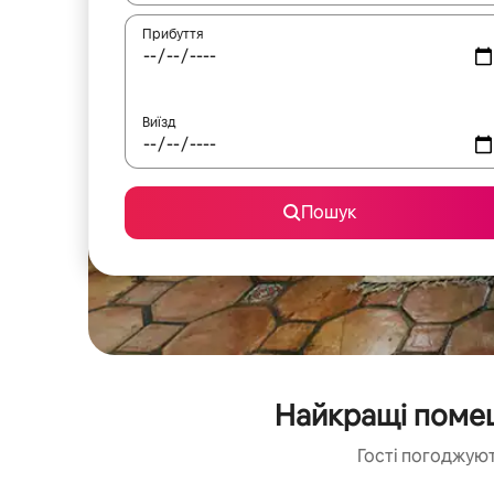
Прибуття
Виїзд
Пошук
Найкращі помеш
Гості погоджуют