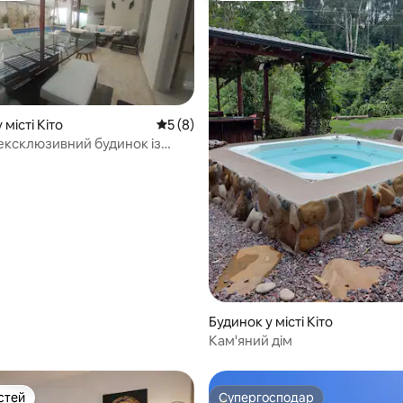
 місті Кіто
Середня оцінка: 5 з 5, відгуки: 8
5 (8)
ексклюзивний будинок із
 у Найоні
 5, відгуки: 34
Будинок у місті Кіто
Кам'яний дім
стей
Супергосподар