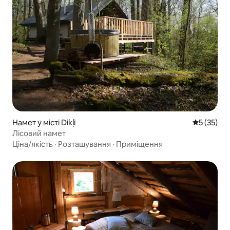
Намет у місті Dikļi
Середня оц
5 (35)
Лісовий намет
Ціна/якість
·
Розташування
·
Приміщення