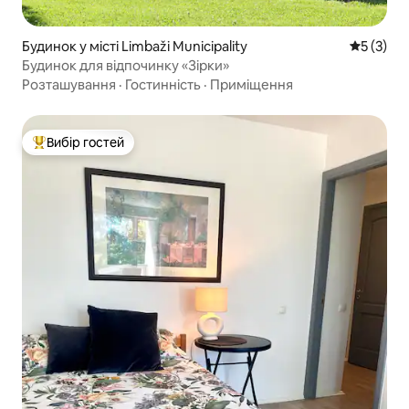
Будинок у місті Limbaži Municipality
Середня о
5 (3)
Будинок для відпочинку «Зірки»
Розташування
·
Гостинність
·
Приміщення
Вибір гостей
Топ вибір гостей