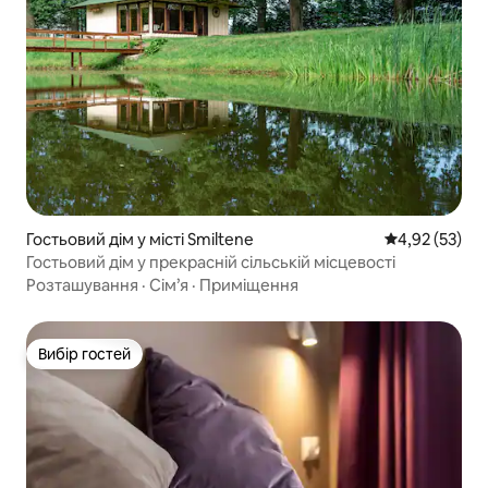
Гостьовий дім у місті Smiltene
Середня оцінк
4,92 (53)
Гостьовий дім у прекрасній сільській місцевості
Розташування
·
Сім’я
·
Приміщення
Вибір гостей
Вибір гостей