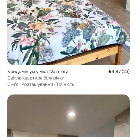
Кондомініум у місті Valmiera
Середня оцінк
4,87 (23)
Світла квартира біля річки
Сім’я
·
Розташування
·
Точність