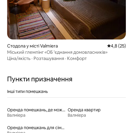
Стодола у місті Valmiera
Середня оцін
4,8 (25)
Міський глемпінг «ОБ 'єднання домовласників»
Ціна/якість
·
Розташування
·
Комфорт
Пункти призначення
Інші типи помешкань
Оренда помешкань, де можна перебувати з домашніми тваринами
Оренда квартир
Валміера
Валміера
Оренда помешкань для сімей
Валміера