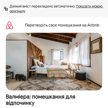
Перейти
Деякий вміст перекладено автоматично. 
Показати мовою 
до
оригіналу
вмісту
Перетворіть своє помешкання на Airbnb
Валміера: помешкання для
відпочинку