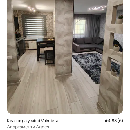
Квартира у місті Valmiera
Середня оцін
4,83 (6)
Апартаменти Agnes