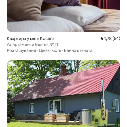
Квартира у місті Kocēni
Середня оцінк
4,78 (54)
Апартаменти Bestes № 11
Розташування
·
Ціна/якість
·
Ванна кімната