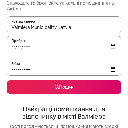
Знаходьте та бронюйте унікальні помешкання на
Airbnb
Розташування
Отримавши результати пошуку, використовуйте для навігації с
Прибуття
Виїзд
Пошук
Найкращі помешкання для
відпочинку в місті Валміера
Гості погоджуються: ці помешкання мають високі