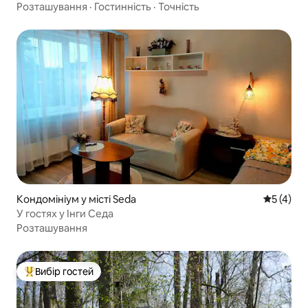
Розташування
·
Гостинність
·
Точність
Кондомініум у місті Seda
Середня о
5 (4)
У гостях у Інги Седа
Розташування
Вибір гостей
Топ вибір гостей