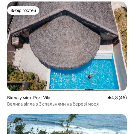
Вибір гостей
Вибір гостей
Вілла у місті Port Vila
Середня оцін
4,8 (46)
Велика вілла з 3 спальнями на березі моря