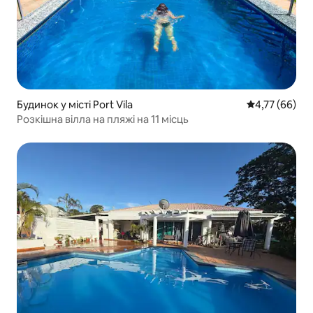
Будинок у місті Port Vila
Середня оцінк
4,77 (66)
Розкішна вілла на пляжі на 11 місць