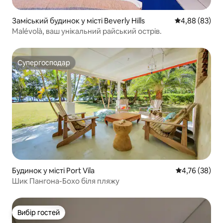
Заміський будинок у місті Beverly Hills
Середня оцінка
4,88 (83)
Malévolà, ваш унікальний райський острів.
Супергосподар
Супергосподар
Будинок у місті Port Vila
Середня оцінк
4,76 (38)
Шик Пангона-Бохо біля пляжу
Вибір гостей
Вибір гостей