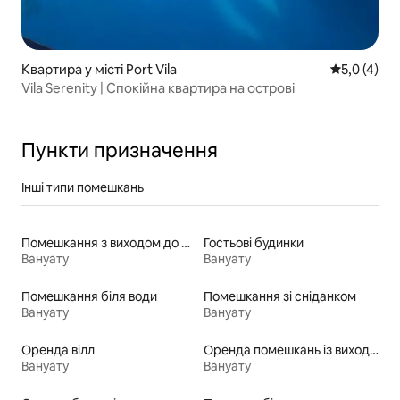
Квартира у місті Port Vila
Середня оці
5,0 (4)
Vila Serenity | Спокійна квартира на острові
Пункти призначення
Інші типи помешкань
Помешкання з виходом до озера
Гостьові будинки
Вануату
Вануату
Помешкання біля води
Помешкання зі сніданком
Вануату
Вануату
Оренда вілл
Оренда помешкань із виходом до пляжу
Вануату
Вануату