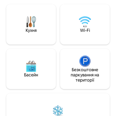
враження. Засинайте під
насолодитися кра
заспокійливий звук лагідних хвиль у
сходами, що веду
своєму комфортному ліжку розміру
насолодитися за
«king size» і прокидайтеся під спів
Відпочиньте в цьо
птахів і чудовий краєвид на затоку.
спокійному поме
Охолодіть у кришталево чистому
готувати барбекю 
глибокому природному басейні або
Кухня
Wi-Fi
відкритому повітр
займіться снорклінгом і досліджуйте
плавати з черепа
дивовижний яскравий риф, що
снорклінгом
знаходиться всього за кілька метрів від
вашого власного пляжу.
Безкоштовне
Басейн
паркування на
території