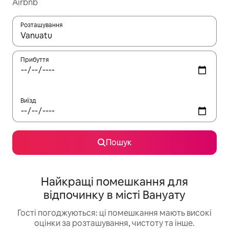
Airbnb
Розташування
Отримавши результати пошуку, використовуйте для навігації с
Прибуття
Виїзд
Пошук
Найкращі помешкання для
відпочинку в місті Вануату
Гості погоджуються: ці помешкання мають високі
оцінки за розташування, чистоту та інше.