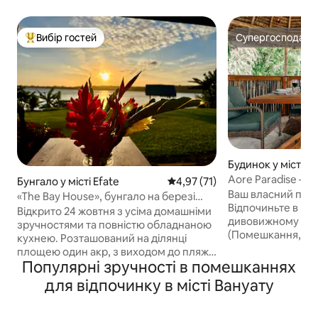
Вибір гостей
Супергосподар
Топ вибір гостей
Супергосподар
Будинок у місті A
Aore Paradise – п
Бунгало у місті Efate
Середня оцінка: 4,97 з 5, відгу
4,97 (71)
Вануату
Ваш власний при
«The Bay House», бунгало на березі
Відпочиньте в раю
затоки Теоума
Відкрито 24 жовтня з усіма домашніми
дивовижному остр
зручностями та повністю обладнаною
(Помешкання, а не курор
кухнею. Розташований на ділянці
будинок, побудо
площею один акр, з виходом до пляжу
жителями, впису
Популярні зручності в помешканнях
та панорамним видом на
середовище. Це 
приголомшливу затоку Теоума.
для відпочинку в місті Вануату
помешкання з ду
Створено як «відпочинок для пар» – не
повітрі, мезоніно
просто місце для перебування, а
де можна почитат