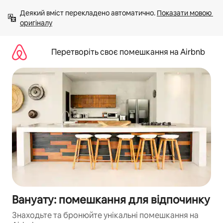
Перейти
Деякий вміст перекладено автоматично. 
Показати мовою 
до
оригіналу
вмісту
Перетворіть своє помешкання на Airbnb
Вануату: помешкання для відпочинку
Знаходьте та бронюйте унікальні помешкання на