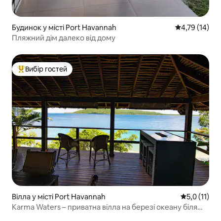
Будинок у місті Port Havannah
Середня оцінк
4,79 (14)
Пляжний дім далеко від дому
Вибір гостей
Топ вибір гостей
Вілла у місті Port Havannah
Середня оцін
5,0 (11)
Karma Waters – приватна вілла на березі океану біля
рифів