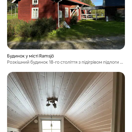
Будинок у місті Ramsjö
Розкішний будинок 18-го століття з підігрівом підлоги та
двома котеджами