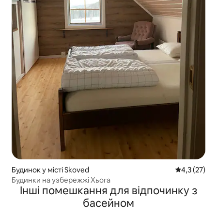
Будинок у місті Skoved
Середня оцін
4,3 (27)
Будинки на узбережжі Хьога
Інші помешкання для відпочинку з
басейном