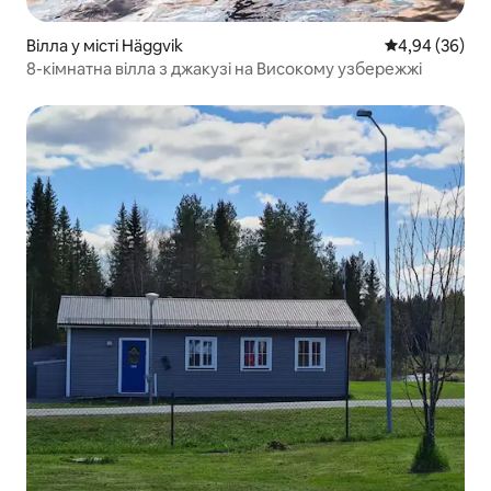
Вілла у місті Häggvik
Середня оцінка
4,94 (36)
8-кімнатна вілла з джакузі на Високому узбережжі