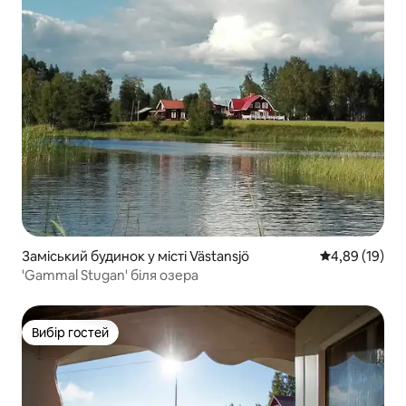
Заміський будинок у місті Västansjö
Середня оцінк
4,89 (19)
'Gammal Stugan' біля озера
Вибір гостей
Вибір гостей