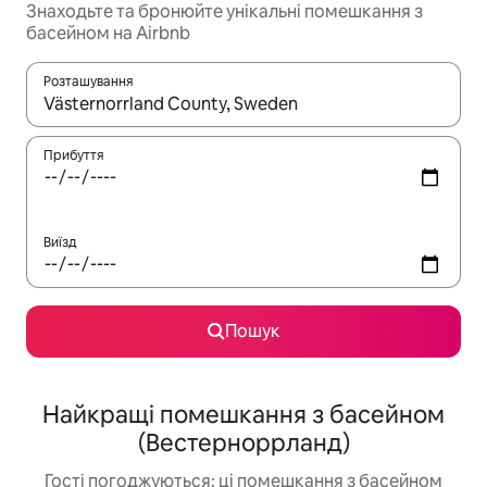
Знаходьте та бронюйте унікальні помешкання з
басейном на Airbnb
Розташування
Отримавши результати пошуку, використовуйте для навігації с
Прибуття
Виїзд
Пошук
Найкращі помешкання з басейном
(Вестерноррланд)
Гості погоджуються: ці помешкання з басейном