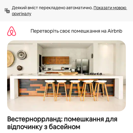
Перейти
Деякий вміст перекладено автоматично. 
Показати мовою 
до
оригіналу
вмісту
Перетворіть своє помешкання на Airbnb
Вестерноррланд: помешкання для
відпочинку з басейном