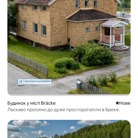
Будинок у місті Bräcke
Нове місц
Нове
Ласкаво просимо до дуже просторої вілли в Бреке.