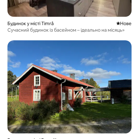
Будинок у місті Timrå
Нове місц
Нове
Сучасний будинок із басейном – ідеально на місяць»