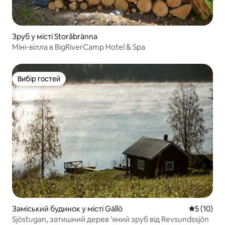
Зруб у місті Storåbränna
Міні-вілла в BigRiverCamp Hotel & Spa
Вибір гостей
Вибір гостей
Заміський будинок у місті Gällö
Середня оц
5 (10)
Sjöstugan, затишний дерев 'яний зруб від Revsundssjön