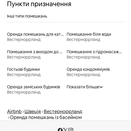
Пункти призначення
Інші типи помешкань
Оренда помешкань для катання на лижах «від порога»
Помешкання біля води
Вестерноррланд
Вестерноррланд
Помешкання з виходом до пляжу
Помешкання з гідромасажною ванною
Вестерноррланд
Вестерноррланд
Гостьові будинки
Оренда кондомініумів
Вестерноррланд
Вестерноррланд
Оренда заміських будинків
Показати більше
Вестерноррланд
Airbnb
Швеція
Вестерноррланд
Оренда помешкань із басейном