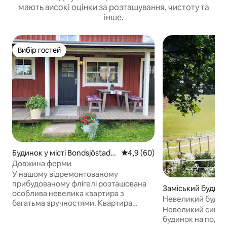
мають високі оцінки за розташування, чистоту та
інше.
Вибір гостей
Вибір гостей
Будинок у місті Bondsjöstade
Середня оцінка: 4,9 з 5, відгу
4,9 (60)
n-Gådeåstaden
Довжина ферми
У нашому відремонтованому
прибудованому флігелі розташована
Заміський будинок
особлива невелика квартира з
årsta
Невеликий будино
багатьма зручностями. Квартира
видом на річну рі
Невеликий симпа
розташована у внутрішньоміському
будинок на подвір
будинку з трьома постійними