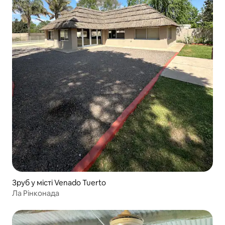
Зруб у місті Venado Tuerto
Ла Рінконада