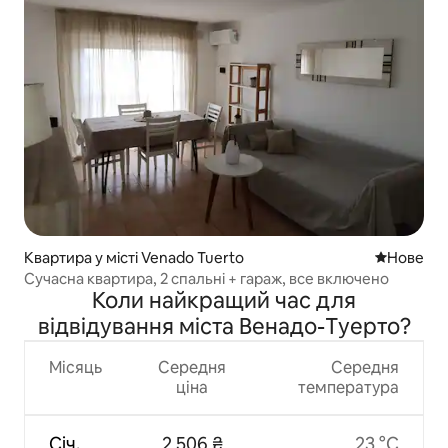
Квартира у місті Venado Tuerto
Нове місц
Нове
Сучасна квартира, 2 спальні + гараж, все включено
Коли найкращий час для
відвідування міста Венадо-Туерто?
Місяць
Середня
Середня
ціна
температура
Січ.
2 506 ₴
23 °C