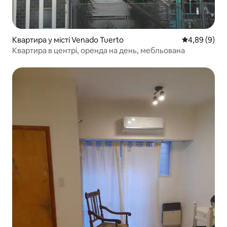
Квартира у місті Venado Tuerto
Середня оцін
4,89 (9)
Квартира в центрі, оренда на день, мебльована