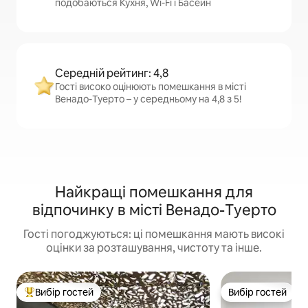
подобаються Кухня, Wi-Fi і Басейн
Середній рейтинг: 4,8
Гості високо оцінюють помешкання в місті
Венадо-Туерто – у середньому на 4,8 з 5!
Найкращі помешкання для
відпочинку в місті Венадо-Туерто
Гості погоджуються: ці помешкання мають високі
оцінки за розташування, чистоту та інше.
Вибір гостей
Вибір гостей
Топ вибір гостей
Вибір гостей