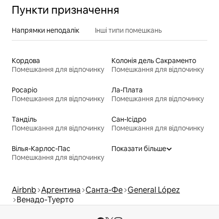
Пункти призначення
Напрямки неподалік
Інші типи помешкань
Кордова
Колонія дель Сакраменто
Помешкання для відпочинку
Помешкання для відпочинку
Росаріо
Ла-Плата
Помешкання для відпочинку
Помешкання для відпочинку
Танділь
Сан-Ісідро
Помешкання для відпочинку
Помешкання для відпочинку
Вілья-Карлос-Пас
Показати більше
Помешкання для відпочинку
Airbnb
Аргентина
Санта-Фе
General López
Венадо-Туерто