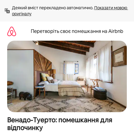
Перейти
Деякий вміст перекладено автоматично. 
Показати мовою 
до
оригіналу
вмісту
Перетворіть своє помешкання на Airbnb
Венадо-Туерто: помешкання для
відпочинку