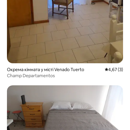
Окрема кімната у місті Venado Tuerto
Середня оцін
4,67 (3)
Champ Departamentos