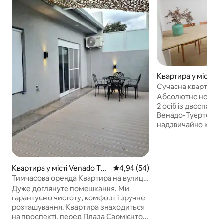
Квартира у місті 
to
Сучасна квартира-
Укомплектована
Абсолютно нова к
2 осіб із двоспал
Венадо-Туерто. С
надзвичайно ком
обладнане: •⁠ ⁠Кухня з плитою,
мікрохвильовою 
електрочайником
комплектом посуду. •⁠ ⁠
Квартира у місті Venado Tue
Середня оцінка: 4,94 з 5, відгу
4,94 (54)
матрацами та по
rto
Тимчасова оренда Квартира на вулиці
преміумкласу •⁠ ⁠Постільна білизна
Лісандро 426 "B"
Дуже доглянуте помешкання. Ми
включена + щоде
гарантуємо чистоту, комфорт і зручне
кондиціонер і оп
розташування. Квартира знаходиться
обладнана ванна кімна
на проспекті, перед Плаза Сармієнто,
сніданок • Самос