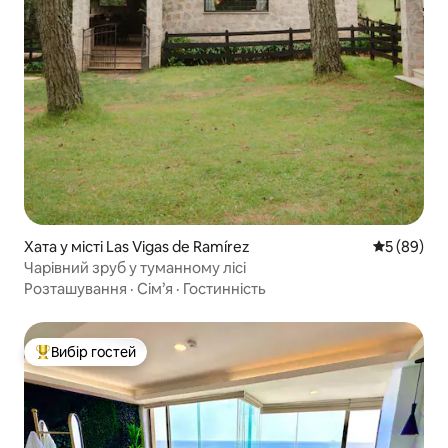
Хата у місті Las Vigas de Ramírez
Середня оц
5 (89)
Чарівний зруб у туманному лісі
Розташування
·
Сім’я
·
Гостинність
Вибір гостей
Топ вибір гостей