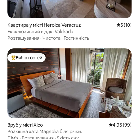
Квартира у місті Heroica Veracruz
Середня оц
5 (10)
Ексклюзивний відділ Valdrada
Розташування
·
Чистота
·
Гостинність
Вибір гостей
Топ вибір гостей
Зруб у місті Xico
Середня оцінка
4,95 (99)
Розкішна хата Magnolia біля річки.
Сім’я
·
Розташування
·
Якість сну