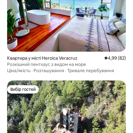
Квартира у місті Heroica Veracruz
Середня оцінка
4,99 (82)
Розкішний пентхаус з видом на море
Ціна/якість
·
Розташування
·
Тривале перебування
Вибір гостей
Вибір гостей