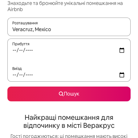
Знаходьте та бронюйте унікальні помешкання на
Airbnb
Розташування
Отримавши результати пошуку, використовуйте для навігації с
Прибуття
Виїзд
Пошук
Найкращі помешкання для
відпочинку в місті Веракрус
Гості погоджуються: ці помешкання мають високі