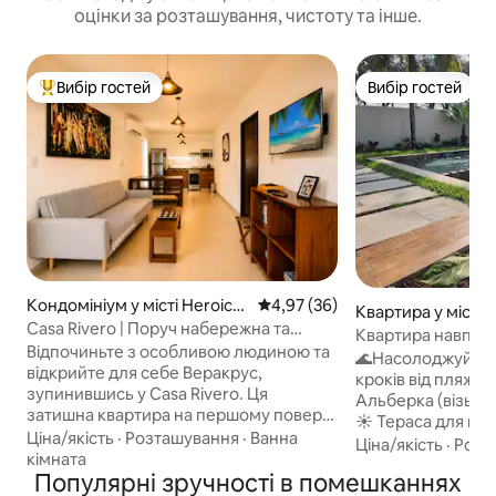
оцінки за розташування, чистоту та інше.
Вибір гостей
Вибір гостей
Топ вибір гостей
Вибір гостей
Кондомініум у місті Heroica
Середня оцінка: 4,97 з 5, відгу
4,97 (36)
Квартира у місті B
Veracruz
Casa Rivero | Поруч набережна та
o
Квартира навпро
акваріум
Відпочиньте з особливою людиною та
Басейн/WTC/WiFi
🌊Насолоджуйтеся
відкрийте для себе Веракрус,
кроків від пляжу🌴 БУДИНОК: 
зупинившись у Casa Rivero. Ця
Альберка (візьміт
затишна квартира на першому поверсі
☀️ Тераса для ві
ідеально підходить для пар, які
Ціна/якість
·
Розташування
·
Ванна
повітрі 🥩 Гриль 
Ціна/якість
·
Розт
шукають комфорт, приватність і
кімната
Цілодобове 👮🏻‍♂
відмінне розташування. Відпочиньте в
Популярні зручності в помешканнях
🛗 Ліфт 📍Поруч 