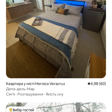
Квартира у місті Heroica Veracruz
Середня оцінка
4,98 (60)
Депа-дель-Мар
Сім’я
·
Розташування
·
Якість сну
Вибір гостей