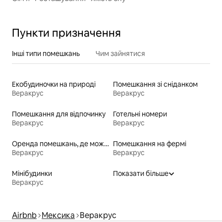
Пункти призначення
Інші типи помешкань
Чим зайнятися
Екобудиночки на природі
Помешкання зі сніданком
Веракрус
Веракрус
Помешкання для відпочинку
Готельні номери
Веракрус
Веракрус
Оренда помешкань, де можна перебувати з домашніми тваринами
Помешкання на фермі
Веракрус
Веракрус
Мінібудинки
Показати більше
Веракрус
Airbnb
Мексика
Веракрус