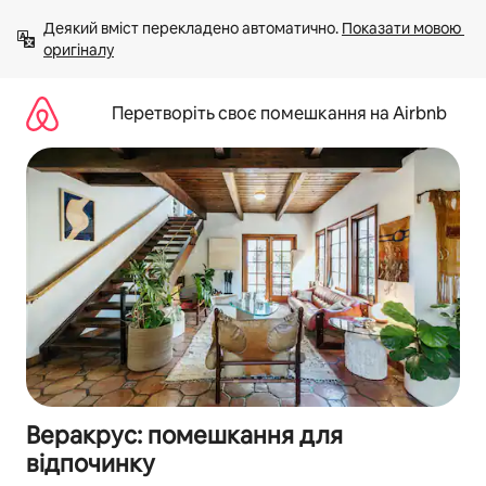
Перейти
Деякий вміст перекладено автоматично. 
Показати мовою 
до
оригіналу
вмісту
Перетворіть своє помешкання на Airbnb
Веракрус: помешкання для
відпочинку