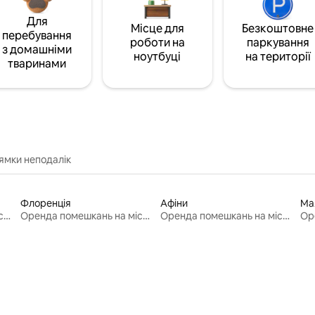
Для
Місце для
Безкоштовне
перебування
роботи на
паркування
з домашніми
ноутбуці
на території
тваринами
ямки неподалік
Флоренція
Афіни
Ма
Оренда помешкань на місяць
Оренда помешкань на місяць
Оренда помешкань на місяць