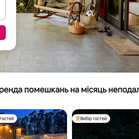
ренда помешкань на місяць неподал
 гостей
Вибір гостей
р гостей
Топ вибір гостей