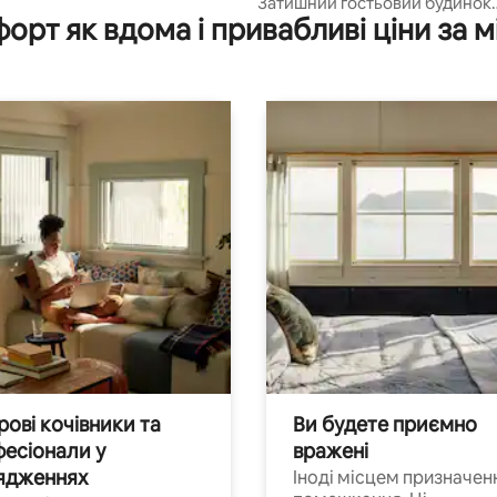
Затишний гостьовий будинок
орт як вдома і привабливі ціни за м
Wesenbeck Riverside з гідро
ванною
ові кочівники та
Ви будете приємно
есіонали у
вражені
ядженнях
Іноді місцем призначен