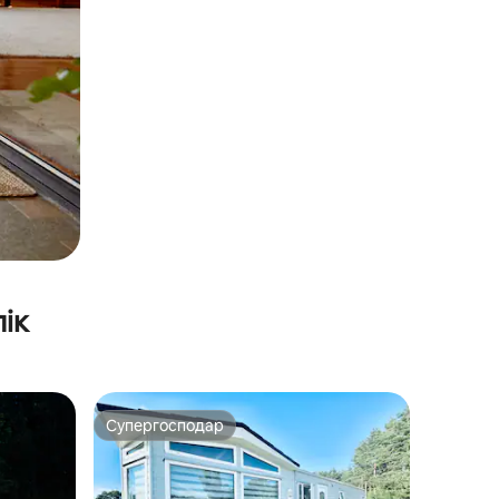
ік
Супергосподар
Супергосподар