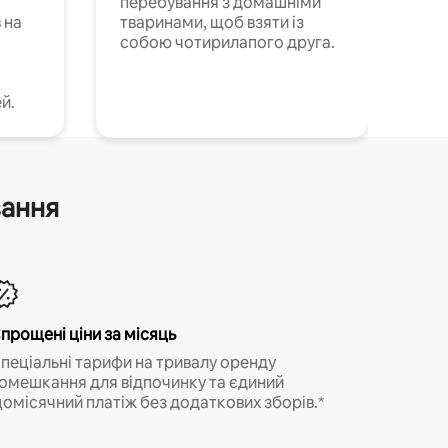
перебування з домашніми
 на
тваринами, щоб взяти із
собою чотирилапого друга.
й.
вання
прощені ціни за місяць
пеціальні тарифи на тривалу оренду
омешкання для відпочинку та єдиний
омісячний платіж без додаткових зборів.*