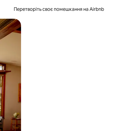
Перетворіть своє помешкання на Airbnb
и дотику та гортання.