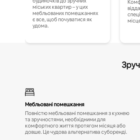
будиночків до зручних
Комф
міських квартир – у цих
відда
мебльованих помешканнях
спец
є все, щоб почуватися як
місц
удома.
Зруч
Мебльовані помешкання
Повністю мебльовані помешкання з кухнею
та зручностями, необхідними для
комфортного життя протягом місяця або
довше. Це чудова альтернатива суборенді.