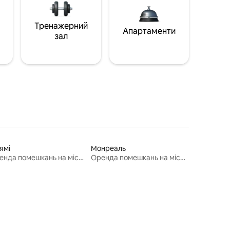
Тренажерний
Апартаменти
зал
ямі
Монреаль
Оренда помешкань на місяць
Оренда помешкань на місяць