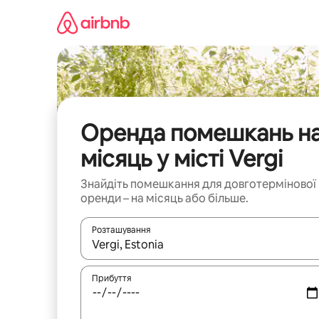
Перейти
до
вмісту
Оренда помешкань н
місяць у місті Vergi
Знайдіть помешкання для довготермінової
оренди – на місяць або більше.
Розташування
Отримавши результати пошуку, використовуйте дл
Прибуття