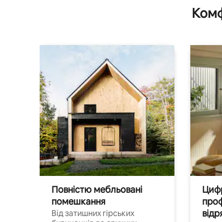
Комф
Повністю мебльовані
Цифр
помешкання
проф
відр
Від затишних гірських