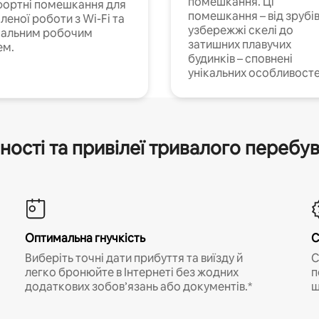
помешкання. Ці
ортні помешкання для
помешкання – від зрубів
леної роботи з Wi-Fi та
узбережжі скелі до
іальним робочим
затишних плавучих
ем.
будинків – сповнені
унікальних особливосте
ності та привілеї тривалого перебу
Оптимальна гнучкість
С
Виберіть точні дати прибуття та виїзду й
С
легко бронюйте в Інтернеті без жодних
п
додаткових зобов’язань або документів.*
щ