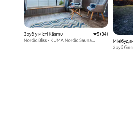
Зруб у місті Käsmu
Середня оцінка: 5 з
5 (34)
Nordic Bliss - KUMA Nordic Sauna
Мінібудин
Retreat
Зруб біля