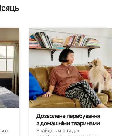
ісяць
масажною
Дозволене перебування
з домашніми тваринами
ня є
Знайдіть місця для