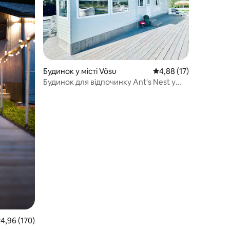
Будинок у місті Võsu
Середня оцінка: 4,88 з
4,88 (17)
Будинок для відпочинку Ant's Nest у
Вису
ередня оцінка: 4,96 з 5, відгуки: 170
4,96 (170)