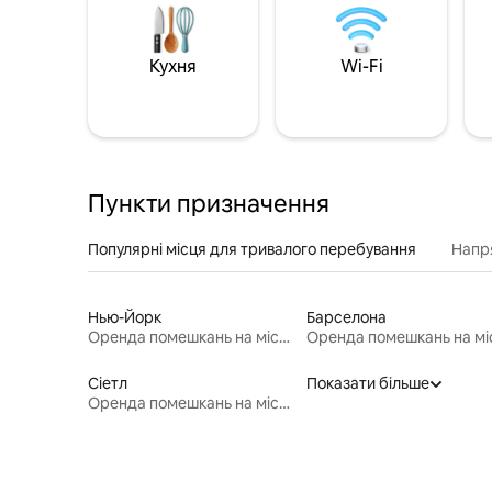
Кухня
Wi-Fi
Пункти призначення
Популярні місця для тривалого перебування
Напр
Нью-Йорк
Барселона
Оренда помешкань на місяць
Сіетл
Показати більше
Оренда помешкань на місяць