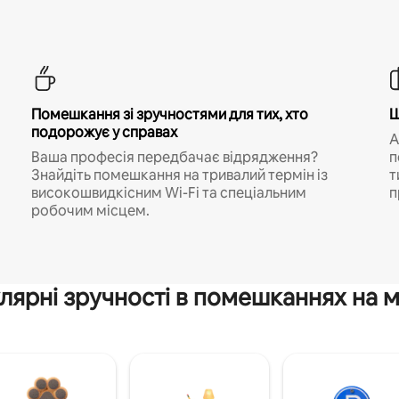
Помешкання зі зручностями для тих, хто
Ш
подорожує у справах
A
Ваша професія передбачає відрядження?
п
Знайдіть помешкання на тривалий термін із
т
високошвидкісним Wi-Fi та спеціальним
п
робочим місцем.
лярні зручності в помешканнях на м