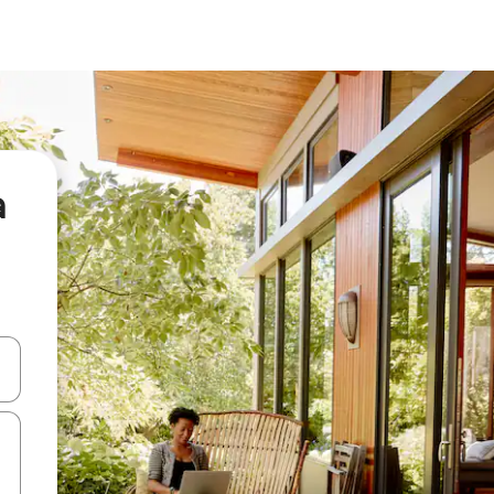
а
я навігації сторінкою клавіші зі стрілками вгору та вниз або жест