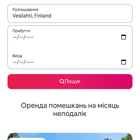
Розташування
Отримавши результати пошуку, використовуйте для навігації с
Прибуття
Виїзд
Пошук
Оренда помешкань на місяць
неподалік