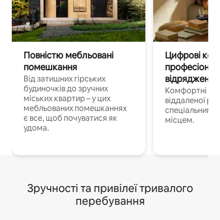
Повністю мебльовані
Цифрові кочі
помешкання
професіонал
відрядження
Від затишних гірських
будиночків до зручних
Комфортні по
міських квартир – у цих
віддаленої роб
мебльованих помешканнях
спеціальним 
є все, щоб почуватися як
місцем.
удома.
Зручності та привілеї тривалого
перебування