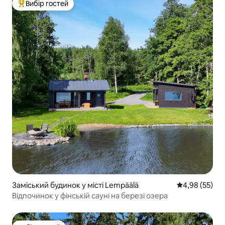
Вибір гостей
Топ вибір гостей
Заміський будинок у місті Lempäälä
Середня оцінк
4,98 (55)
Відпочинок у фінській сауні на березі озера