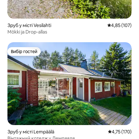
Зруб у місті Vesilahti
Середня оцінка
4,85 (107)
Mökki ja Drop-allas
Вибір гостей
Вибір гостей
Зруб у місті Lempäälä
Середня оцінка
4,75 (170)
Вінтажний котедж у Лемпяяля