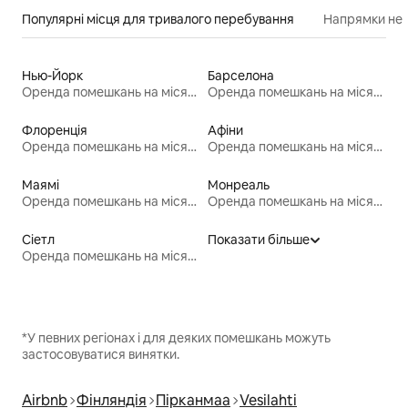
Популярні місця для тривалого перебування
Напрямки неп
Нью-Йорк
Барселона
Оренда помешкань на місяць
Оренда помешкань на місяць
Флоренція
Афіни
Оренда помешкань на місяць
Оренда помешкань на місяць
Маямі
Монреаль
Оренда помешкань на місяць
Оренда помешкань на місяць
Сіетл
Показати більше
Оренда помешкань на місяць
*У певних регіонах і для деяких помешкань можуть
застосовуватися винятки.
Airbnb
Фінляндія
Пірканмаа
Vesilahti