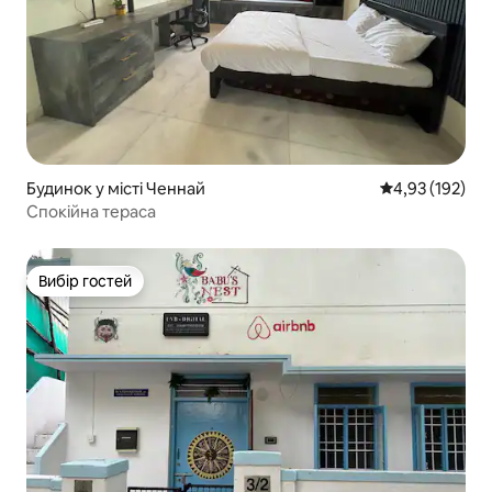
Будинок у місті Ченнай
Середня оцінка
4,93 (192)
Спокійна тераса
Вибір гостей
Вибір гостей