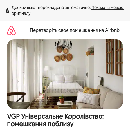
Перейти
Деякий вміст перекладено автоматично. 
Показати мовою 
до
оригіналу
вмісту
Перетворіть своє помешкання на Airbnb
VGP Універсальне Королівство:
помешкання поблизу