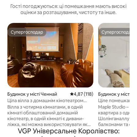
Гості погоджуються: ці помешкання мають високі
оцінки за розташування, чистоту та інше.
Супергосподар
Супергосподар
Супергосподар
Супергосподар
Будинок у місті Ченнай
Середня оцінка: 4,87 з 5, відгук
4,87 (118)
Будинок у місті Ш
луру
Ціла вілла з домашнім кінотеатром
Ціле помешкання 
@ecr, Панаюр, пляж
кімната, 1 кухня | 
Вілла з чотирма кімнатами, в одній
Maple Studio – ц
відряджень – Ома
кімнаті облаштований домашній
квартира з одніє
кінотеатр, в одній кімнаті є дивани-
Шолінганаллурі 
ліжка, які можна використовувати як
балконами та сп
VGP Універсальне Королівство:
ліжка для сну, в інших двох кімнатах є
місцем зі швидким
ліжка для сну. Перед бронюванням,
підходить для діл