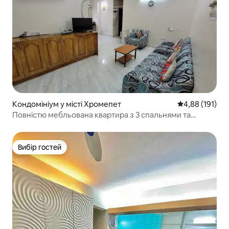
Кондомініум у місті Хромепет
Середня оцінка
4,88 (191)
Повністю мебльована квартира з 3 спальнями та
критою парковкою
Вибір гостей
Вибір гостей