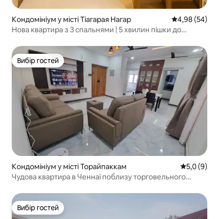
Кондомініум у місті Тіагарая Нагар
Середня оцінка
4,98 (54)
Нова квартира з 3 спальнями | 5 хвилин пішки до
торгового центру T Nagar
Вибір гостей
Вибір гостей
Кондомініум у місті Торайпаккам
Середня оці
5,0 (9)
Чудова квартира в Ченнаї поблизу торговельного
центру BSR і WTC
Вибір гостей
Вибір гостей