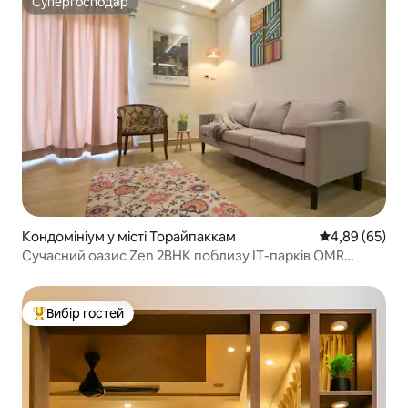
Супергосподар
Супергосподар
Кондомініум у місті Торайпаккам
Середня оцінка
4,89 (65)
Сучасний оазис Zen 2BHK поблизу ІТ-парків OMR
Кондиціонер•Wi-Fi
Вибір гостей
Топ вибір гостей