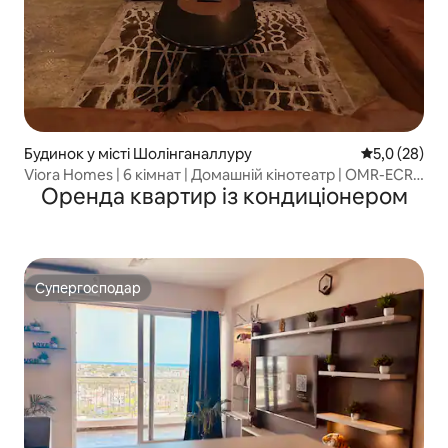
Будинок у місті Шолінганаллуру
Середня оцін
5,0 (28)
Viora Homes | 6 кімнат | Домашній кінотеатр | OMR-ECR
Оренда квартир із кондиціонером
Link Rd
Супергосподар
Супергосподар