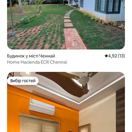
Будинок у місті Ченнай
Середня оцінк
4,92 (13)
Home Hacienda ECR Chennai
Вибір гостей
Вибір гостей