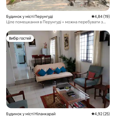
Будинок у місті Перунгуді
Середня оцінк
4,84 (19)
Ціле помешкання в Перунгуді + можна перебувати з
домашніми тваринами!
Вибір гостей
Вибір гостей
Будинок у місті Ніланкарай
Середня оцінк
4,92 (25)