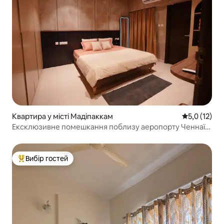
Квартира у місті Мадіпаккам
Середня оцін
5,0 (12)
Ексклюзивне помешкання поблизу аеропорту Ченнаї
(навпроти Каувері)
Вибір гостей
Топ вибір гостей