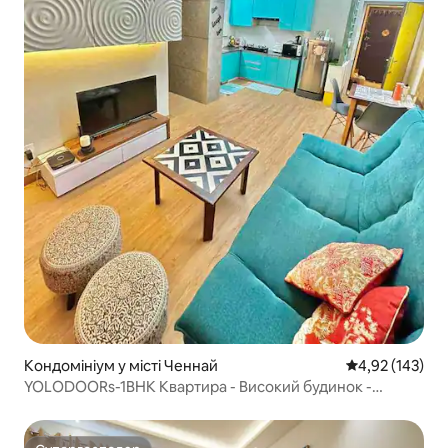
Кондомініум у місті Ченнай
Середня оцінка
4,92 (143)
YOLODOORs-1BHK Квартира - Високий будинок -
Розкішні інтер'єри