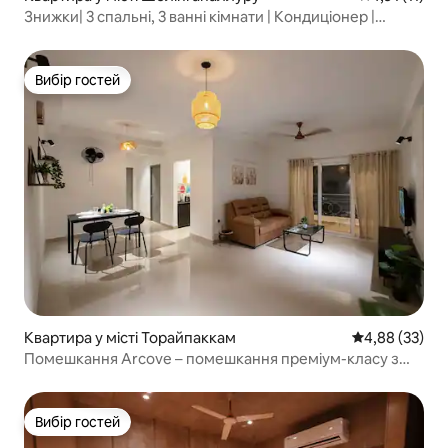
Знижки| 3 спальні, 3 ванні кімнати | Кондиціонер |
Огороджена територія | Wi-Fi | Паркінг
Вибір гостей
Вибір гостей
Квартира у місті Торайпаккам
Середня оцінк
4,88 (33)
Помешкання Arcove – помешкання преміум-класу з
2 спальнями поблизу OMR, Ченнай.
Вибір гостей
Вибір гостей