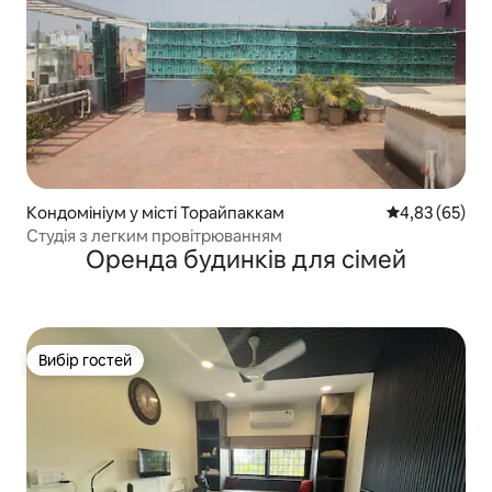
Кондомініум у місті Торайпаккам
Середня оцінк
4,83 (65)
Студія з легким провітрюванням
Оренда будинків для сімей
Вибір гостей
Вибір гостей