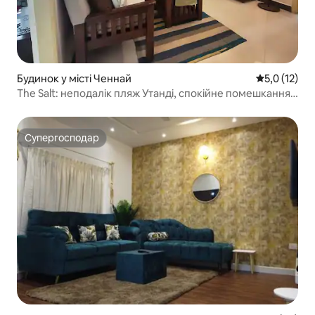
Будинок у місті Ченнай
Середня оцін
5,0 (12)
The Salt: неподалік пляж Утанді, спокійне помешкання
ECR
Супергосподар
Супергосподар