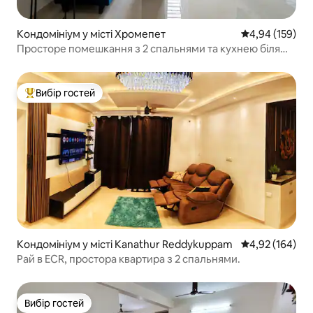
Кондомініум у місті Хромепет
Середня оцінка
4,94 (159)
Просторе помешкання з 2 спальнями та кухнею біля
аеропорту – паркінг|кондиціонер|RO|холодильник|
пральна машина
Вибір гостей
Топ вибір гостей
Кондомініум у місті Kanathur Reddykuppam
Середня оцінка
4,92 (164)
Рай в ECR, простора квартира з 2 спальнями.
Вибір гостей
Вибір гостей