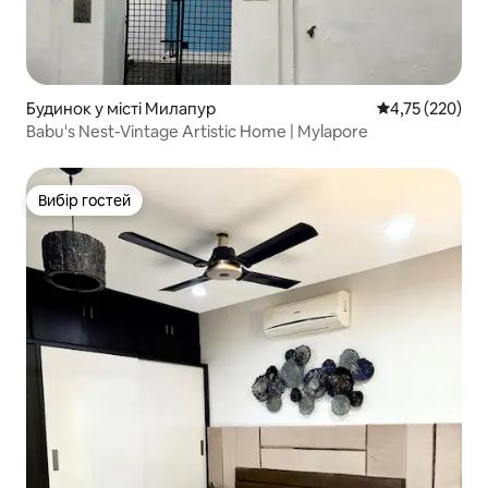
Будинок у місті Милапур
Середня оцінка
4,75 (220)
Babu's Nest-Vintage Artistic Home | Mylapore
Вибір гостей
Вибір гостей