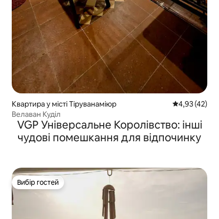
Квартира у місті Тіруванаміюр
Середня оцінк
4,93 (42)
Велаван Куділ
VGP Універсальне Королівство: інші
чудові помешкання для відпочинку
Вибір гостей
Вибір гостей