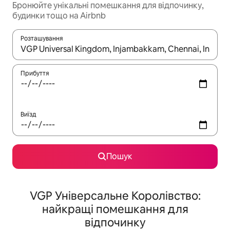
Бронюйте унікальні помешкання для відпочинку,
будинки тощо на Airbnb
Розташування
Отримавши результати пошуку, використовуйте для навігації с
Прибуття
Виїзд
Пошук
VGP Універсальне Королівство:
найкращі помешкання для
відпочинку