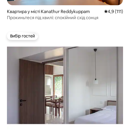
Квартира у місті Kanathur Reddykuppam
Середня оцінк
4,9 (111)
Прокиньтеся під хвилі: спокійний схід сонця
Вибір гостей
Вибір гостей