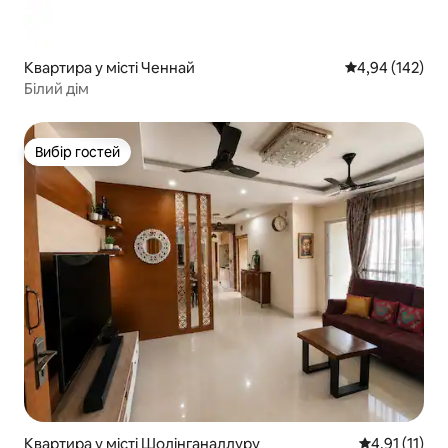
Квартира у місті Ченнай
Середня оцінка
4,94 (142)
Білий дім
Вибір гостей
Вибір гостей
Квартира у місті Шолінганаллуру
Середня оцінк
4,91 (11)