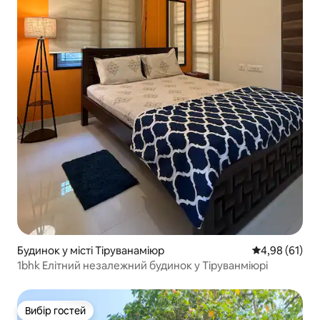
Будинок у місті Тіруванаміюр
Середня оцінк
4,98 (61)
1bhk Елітний незалежний будинок у Тіруванміюрі
Вибір гостей
Вибір гостей