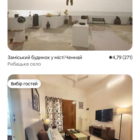
Заміський будинок у місті Ченнай
Середня оцінка
4,79 (271)
Рибацьке село
Вибір гостей
Вибір гостей