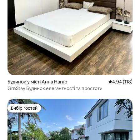
Будинок у місті Анна Нагар
Середня оцінка
4,94 (118)
GrnStay Будинок елегантності та простоти
Вибір гостей
Вибір гостей