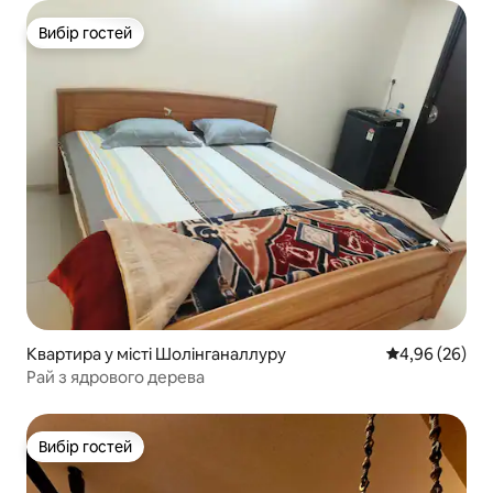
Вибір гостей
Вибір гостей
Квартира у місті Шолінганаллуру
Середня оцінка
4,96 (26)
Рай з ядрового дерева
Вибір гостей
Вибір гостей