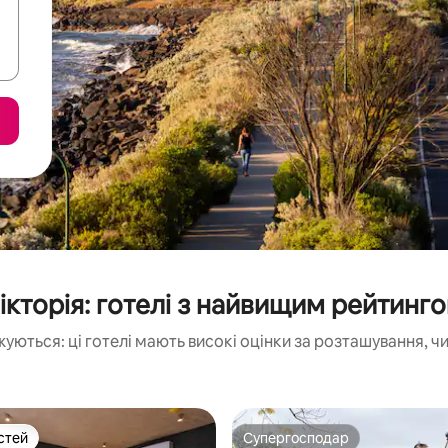
ікторія: готелі з найвищим рейтинг
жуються: ці готелі мають високі оцінки за розташування, ч
стей
Супергосподар
стей
Супергосподар