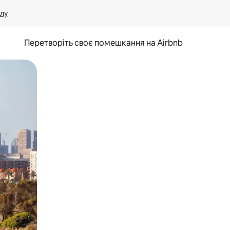
лу
Перетворіть своє помешкання на Airbnb
и дотику та гортання.