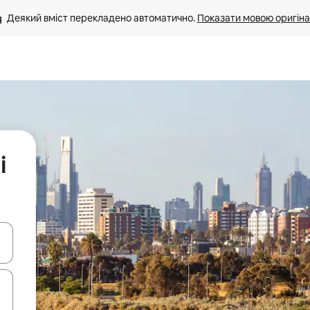
Деякий вміст перекладено автоматично. 
Показати мовою оригіна
і
я навігації сторінкою клавіші зі стрілками вгору та вниз або жест