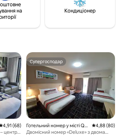
коштовне
шукають унікальний відпочинок. Бар і
ування на
Кондиціонер
бістро доступні в п 'ятницю та суботу
ат,
риторії
ввечері та за запитом.
.
о
Супергосподар
Супергосподар
Середня оцінка: 4,91 з 5, відгуки: 68
4,91 (68)
Готельний номер у місті Qu
Середня оцінка: 4,88 з
4,88 (80)
eanbeyan West
 – центр
Двомісний номер «Deluxe» з двома
ліжками