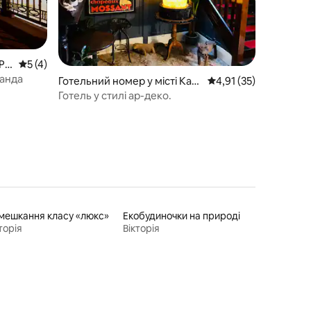
 Pa
Середня оцінка: 5 з 5, відгуки: 4
5 (4)
ранда
Готельний номер у місті Kani
Середня оцінка: 4,91 
4,91 (35)
va
Готель у стилі ар-деко.
мешкання класу «люкс»
Екобудиночки на природі
торія
Вікторія