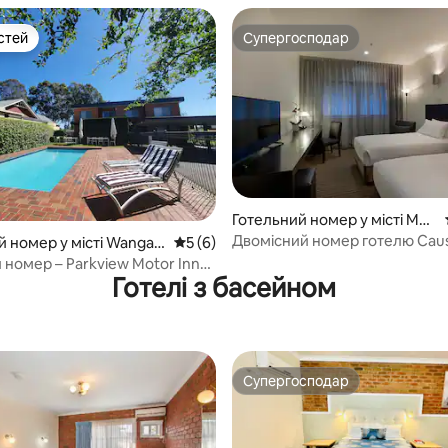
стей
Супергосподар
стей
Супергосподар
Готельний номер у місті Мел
ьбурн
Двомісний номер готелю Cau
5, відгуки: 106
й номер у місті Wangar
Середня оцінка: 5 з 5, відгуки: 6
5 (6)
Deluxe
 номер – Parkview Motor Inn
Готелі з басейном
ta
Супергосподар
Супергосподар