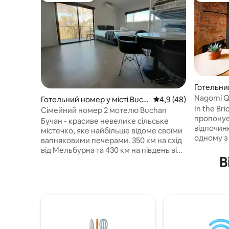
Готельний
Kilda
Nagomi Q
Готельний номер у місті Buch
Середня оцінка: 4,9 з
4,9 (48)
Паркува
In the Br
an
Сімейний номер 2 мотелю Buchan
пропонує
Бучан - красиве невелике сільське
відпочинк
містечко, яке найбільше відоме своїми
одному з
вапняковими печерами. 350 км на схід
Мельбурна Ласкаво прос
від Мельбурна та 430 км на південь від
Nagomi –
В
Канберри. Мотель Buchan
1 спальне
розташований на вершині пагорба між
розташов
головною вулицею та печерним
Кілди. На
заповідником Бучан, що забезпечує
призначен
легкий доступ до обох районів. Ми
для спілк
пропонуємо двоспальні, двомісні,
заспокійл
тримісні та сімейні номери, в кожній
мінімалі
кімнаті є окрема ванна кімната, балкон,