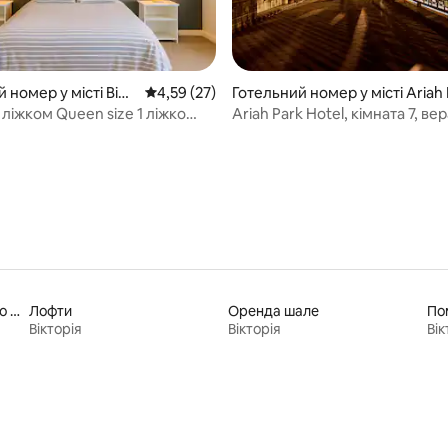
 номер у місті Bina
Середня оцінка: 4,59 з 5, відгуки: 27
4,59 (27)
Готельний номер у місті Ariah
rk
 ліжком Queen size 1 ліжко
Ariah Park Hotel, кімната 7, ве
з 5, відгуки: 9
e (2 гості) Проживання в
Помешкання з виходом до озера
Лофти
Оренда шале
По
Вікторія
Вікторія
Вік