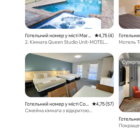
Готельний номер у місті Mare
Середня оцінка: 4,75 
4,75 (4)
Готельний
ngo
quay
2. Кімната Queen Studio Unit-MOTEL
Мотель T
MARENGO
помешка
Суперг
Суперг
Готельний номер у місті Cow
Середня оцінка: 4,75 з
4,75 (57)
es
Сімейна кімната з відкритою
плануванням у Kaloha, Каус
Готельни
урн
Покращен
краєвида