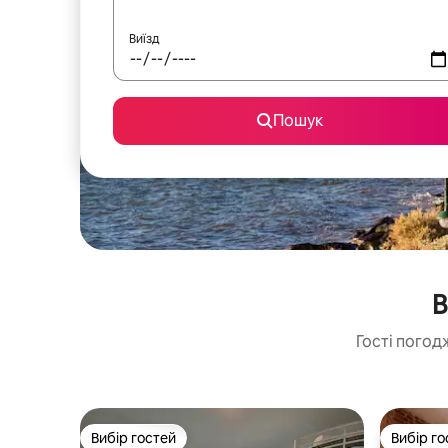
Виїзд
Пошук
В
Гості погод
Вибір гостей
Вибір го
Вибір гостей
Вибір го