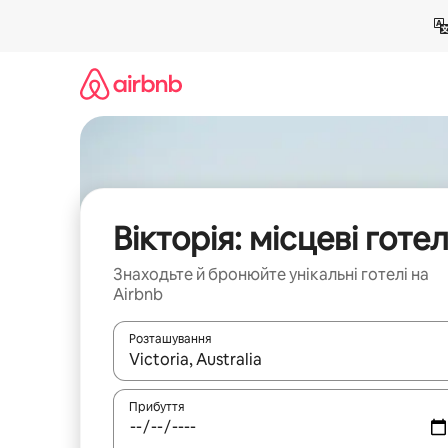
Перейти
до
вмісту
Вікторія: місцеві готел
Знаходьте й бронюйте унікальні готелі на
Airbnb
Розташування
Отримавши результати пошуку, використовуйте дл
Прибуття