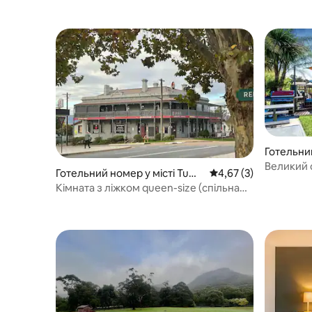
Готельний
roy
Великий 
Готельний номер у місті Tum
Середня оцінка: 4,67 
4,67 (3)
ut
Кімната з ліжком queen-size (спільна
ванна кімната)