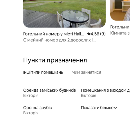
Готельний
long
Кімната з
Готельний номер у місті Halls
Середня оцінка: 4,56 
4,56 (9)
Queen siz
Gap
Сімейний номер для 2 дорослих і
мотелі
2 дітей
Пункти призначення
Інші типи помешкань
Чим зайнятися
Оренда заміських будинків
Вікторія
Вікторія
Оренда зрубів
Показати більше
Вікторія