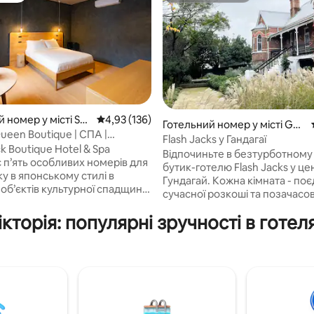
 номер у місті St
Середня оцінка: 4,93 з 5, відгуки: 136
4,93 (136)
Готельний номер у місті Gun
ueen Boutique | СПА |
 5, відгуки: 48
dagai
Flash Jacks у Гандагаї
ння
ick Boutique Hotel & Spa
Відпочиньте в безтурботному
 п’ять особливих номерів для
бутик-готелю Flash Jacks у це
у в японському стилі в
Гундагай. Кожна кімната - по
 об’єктів культурної спадщини
сучасної розкоші та позачасо
имо до
шарму. Відпочиньте в наших
 затишного бутик-люксу з
ікторія: популярні зручності в готел
елегантних, наповнених світ
ю та 1 ванною кімнатою,
помешканнях, які пропонуют
аного в тихому куточку Сент-
спокійний відпочинок від
ш унікальний простір,
повсякденного життя. Від пл
ий як для відпочинку, так і
білизни, яка дозволяє спокійн
ування, поєднує в собі
до ретельно підібраного стил
иву деревину хінокі,
деталь була розроблена з
стичний дизайн і продуманий
урахуванням максимального