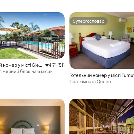
Супергосподар
Супергосподар
 номер у місті Glen
Середня оцінка: 4,71 з 5, відгуки: 51
4,71 (51)
сімейний блок на 6 місць
з 5, відгуки: 3
Готельний номер у місті Tumu
Спа-кімната Queen