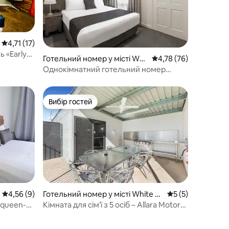
Середня оцінка: 4,71 з 5, відгуки: 17
4,71 (17)
 «Early
Готельний номер у місті Wes
Середня оцінка: 4,78 з
4,78 (76)
tmeadows
Однокімнатний готельний номер
Безкоштовний трансфер
Вибір гостей
Вибір гостей
Середня оцінка: 4,56 з 5, відгуки: 9
4,56 (9)
Готельний номер у місті White Hi
Середня оцінка: 5
5 (5)
lls
 queen-
Кімната для сім’ї з 5 осіб – Allara Motor
Lodge