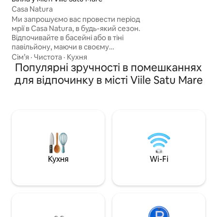
близько до Сату-
Casa Natura
перевагу перебув
Ми запрошуємо вас провести період
мрії в Casa Natura, в будь-який сезон.
Відпочивайте в басейні або в тіні
павільйону, маючи в своєму
розпорядженні просторий двір,
Сім’я
·
Чистота
·
Кухня
облаштований для різних видів спорту,
Популярні зручності в помешканнях
сауну та відкритий бар з духовкою. Ми
для відпочинку в місті Viile Satu Mare
пропонуємо 3 спальні та 3 ванні
кімнати, їдальню з внутрішньою
кухнею та дві тераси. Спальні можна
орендувати окремо, з можливістю
проведення певних заходів. Щоб
дізнатися більше, зв 'яжіться з нами!
Кухня
Wi-Fi