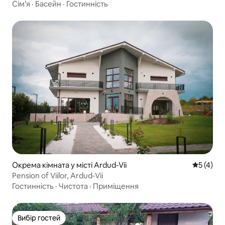
Сім’я
·
Басейн
·
Гостинність
Окрема кімната у місті Ardud-Vii
Середня о
5 (4)
Pension of Viilor, Ardud-Vii
Гостинність
·
Чистота
·
Приміщення
Вибір гостей
Вибір гостей