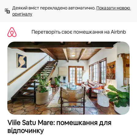
Перейти
Деякий вміст перекладено автоматично. 
Показати мовою 
до
оригіналу
вмісту
Перетворіть своє помешкання на Airbnb
Viile Satu Mare: помешкання для
відпочинку