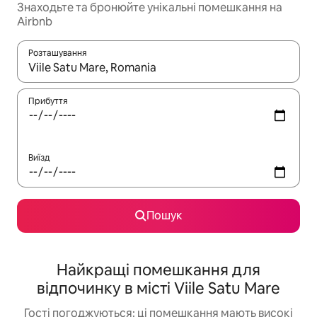
Знаходьте та бронюйте унікальні помешкання на
Airbnb
Розташування
Отримавши результати пошуку, використовуйте для навігації с
Прибуття
Виїзд
Пошук
Найкращі помешкання для
відпочинку в місті Viile Satu Mare
Гості погоджуються: ці помешкання мають високі