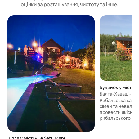
оцінки за розташування, чистоту та інше.
Будинок у місті Ci
Балта-Хаваші-Ша
Рибальська хата 
сімей та невелики
провести якісний 
рибальського оз
місцезнаходження
Havaşi. Також ідеально підходить для
людей, яким пот
Вілла у місті Viile Satu Mare