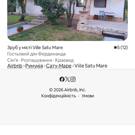
Зруб у місті Viile Satu Mare
Середня оц
5 (12)
Гостьовий дім Фердинанда
Сім’я
·
Розташування
·
Краєвид
Airbnb
Румунія
Сату-Маре
Viile Satu Mare
© 2026 Airbnb, Inc.
Конфіденційність
Умови