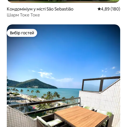
Кондомініум у місті São Sebastião
Середня оцінка:
4,89 (180)
Шарм Токе Токе
Вибір гостей
Вибір гостей