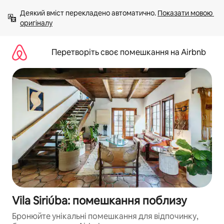
Перейти
Деякий вміст перекладено автоматично. 
Показати мовою 
до
оригіналу
вмісту
Перетворіть своє помешкання на Airbnb
Vila Siriúba: помешкання поблизу
Бронюйте унікальні помешкання для відпочинку,