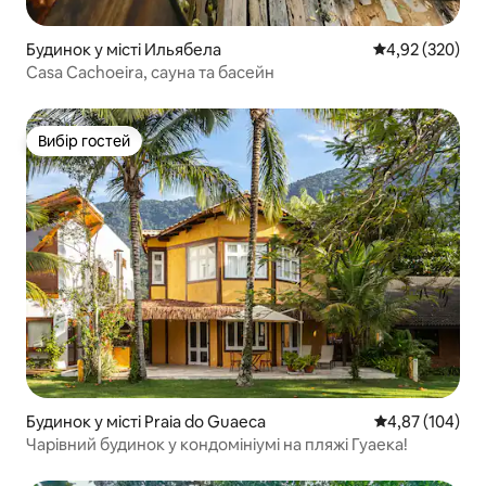
Будинок у місті Ильябела
Середня оцінка:
4,92 (320)
Casa Cachoeira, сауна та басейн
Вибір гостей
Вибір гостей
Будинок у місті Praia do Guaeca
Середня оцінка
4,87 (104)
Чарівний будинок у кондомініумі на пляжі Гуаека!