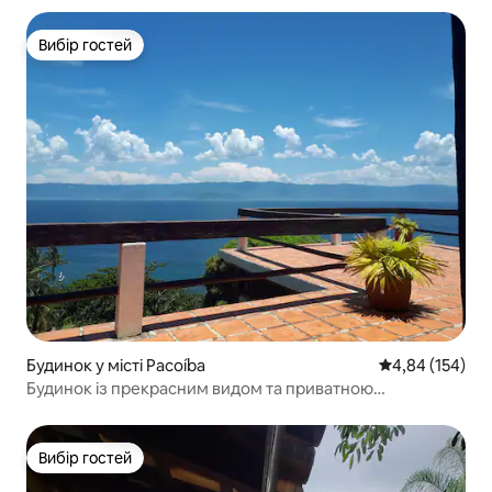
Вибір гостей
Вибір гостей
Будинок у місті Pacoíba
Середня оцінка
4,84 (154)
Будинок із прекрасним видом та приватною
територією біля моря
Вибір гостей
Вибір гостей