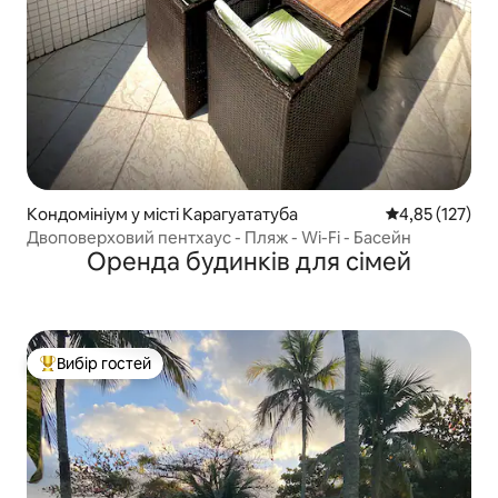
Кондомініум у місті Карагуататуба
Середня оцінка
4,85 (127)
Двоповерховий пентхаус - Пляж - Wi-Fi - Басейн
Оренда будинків для сімей
Вибір гостей
Топ вибір гостей