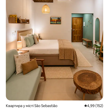
Квартира у місті São Sebastião
Середня оцінка
4,99 (152)