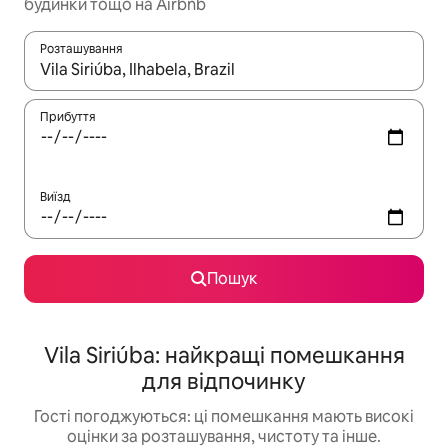
будинки тощо на Airbnb
Розташування
Отримавши результати пошуку, використовуйте для навігації с
Прибуття
Виїзд
Пошук
Vila Siriúba: найкращі помешкання
для відпочинку
Гості погоджуються: ці помешкання мають високі
оцінки за розташування, чистоту та інше.