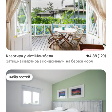
Квартира у місті Ильябела
Середня оцінка
4,88 (129)
Затишна квартира в кондомініумі на березі моря
Вибір гостей
Вибір гостей