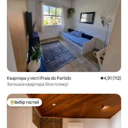
Квартира у місті Praia do Partido
Середня оцінка
4,91 (112)
Затишна квартира біля пляжу!
Вибір гостей
Топ вибір гостей