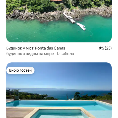
Будинок у місті Ponta das Canas
Середня оц
5 (23)
будинок з видом на море - Ільябела
Вибір гостей
Вибір гостей