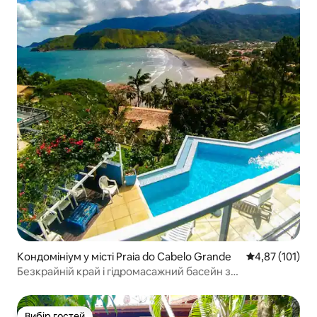
Кондомініум у місті Praia do Cabelo Grande
Середня оцінка
4,87 (101)
Безкрайній край і гідромасажний басейн з
кінематографічним видом
Вибір гостей