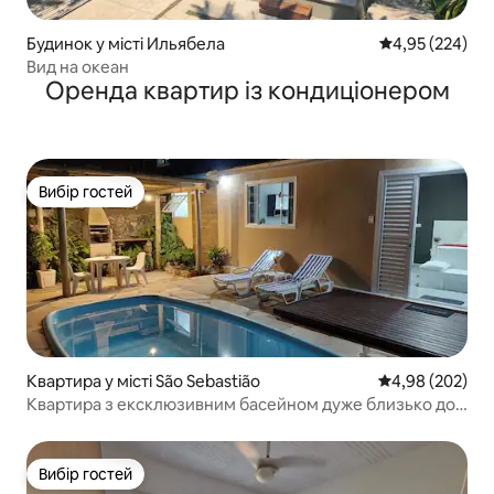
Будинок у місті Ильябела
Середня оцінка:
4,95 (224)
Вид на океан
Оренда квартир із кондиціонером
Вибір гостей
Вибір гостей
Квартира у місті São Sebastião
Середня оцінка:
4,98 (202)
Квартира з ексклюзивним басейном дуже близько до
пляжу
Вибір гостей
Вибір гостей