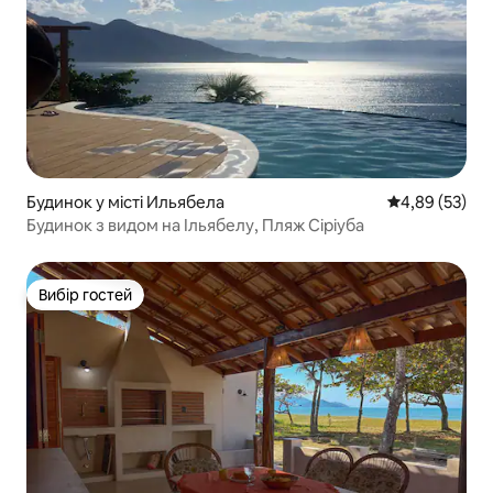
Будинок у місті Ильябела
Середня оцінк
4,89 (53)
Будинок з видом на Ільябелу, Пляж Сіріуба
Вибір гостей
Вибір гостей