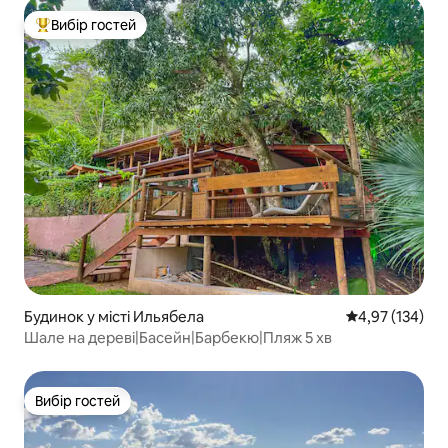
Вибір гостей
Топ вибір гостей
Будинок у місті Ильябела
Середня оцінка
4,97 (134)
Шале на дереві|Басейн|Барбекю|Пляж 5 хв
Вибір гостей
Вибір гостей