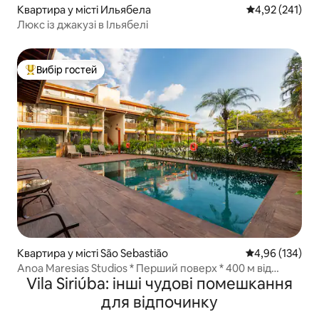
Квартира у місті Ильябела
Середня оцінка
4,92 (241)
Люкс із джакузі в Ільябелі
Вибір гостей
Топ вибір гостей
Квартира у місті São Sebastião
Середня оцінка
4,96 (134)
Anoa Maresias Studios * Перший поверх * 400 м від
Vila Siriúba: інші чудові помешкання
пляжу
для відпочинку