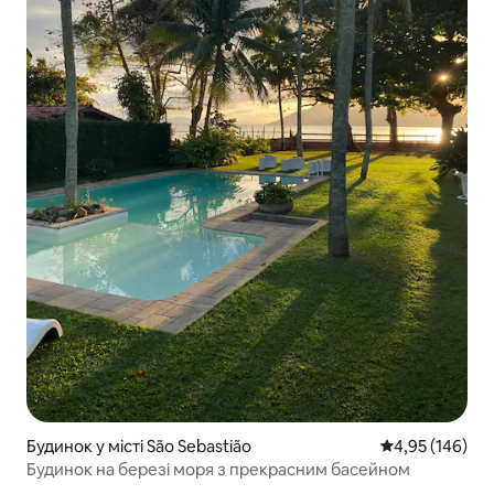
Будинок у місті São Sebastião
Середня оцінка
4,95 (146)
Будинок на березі моря з прекрасним басейном