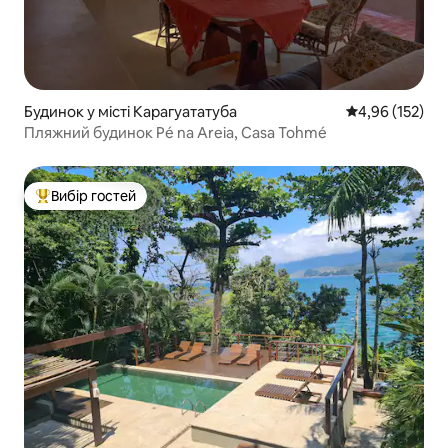
Будинок у місті Карагуататуба
Середня оцінка
4,96 (152)
Пляжний будинок Pé na Areia, Casa Tohmé
Вибір гостей
Топ вибір гостей