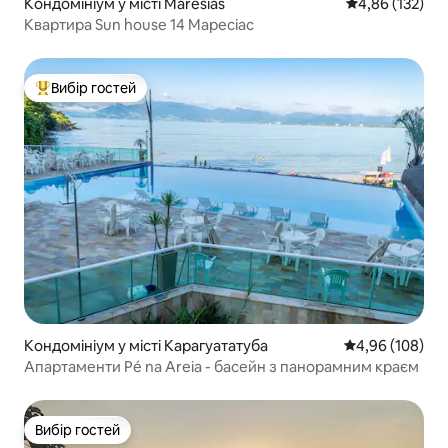
Кондомініум у місті Maresias
Середня оцінка
4,86 (132)
Квартира Sun house 14 Маресіас
Вибір гостей
Топ вибір гостей
Кондомініум у місті Карагуататуба
Середня оцінка:
4,96 (108)
Апартаменти Pé na Areia - басейн з панорамним краєм
Вибір гостей
Вибір гостей