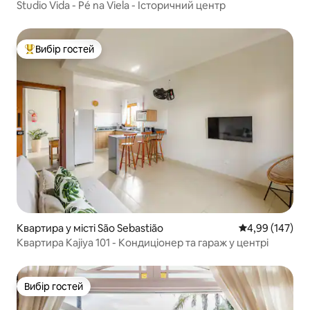
Studio Vida - Pé na Viela - Історичний центр
Вибір гостей
Топ вибір гостей
Квартира у місті São Sebastião
Середня оцінка
4,99 (147)
Квартира Kajiya 101 - Кондиціонер та гараж у центрі
Вибір гостей
Вибір гостей