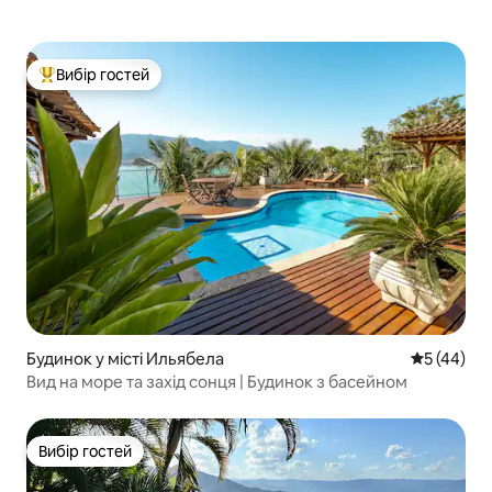
Вибір гостей
Топ вибір гостей
Будинок у місті Ильябела
Середня оц
5 (44)
Вид на море та захід сонця | Будинок з басейном
Вибір гостей
Вибір гостей