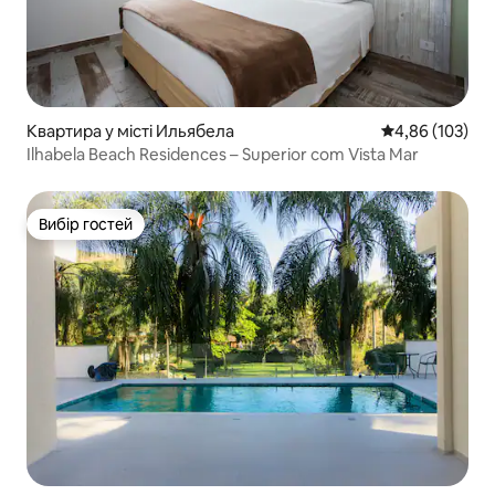
Квартира у місті Ильябела
Середня оцінка
4,86 (103)
Ilhabela Beach Residences – Superior com Vista Mar
Вибір гостей
Вибір гостей