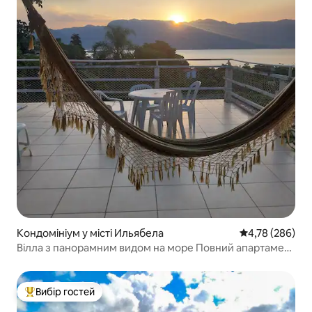
Кондомініум у місті Ильябела
Середня оцінка:
4,78 (286)
Вілла з панорамним видом на море Повний апартамент
з парковкою
Вибір гостей
Топ вибір гостей