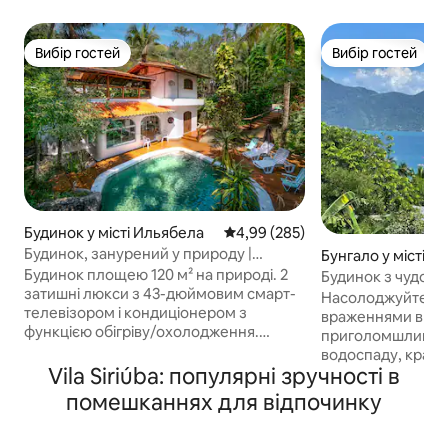
Вибір гостей
Вибір гостей
Вибір гостей
Вибір гостей
Будинок у місті Ильябела
Середня оцінка: 4,99 з 5, відгук
4,99 (285)
Будинок, занурений у природу |
Бунгало у місті И
Басейн | Дах із підсвічуванням
Будинок площею 120 м² на природі. 2
Будинок з чудови
затишні люкси з 43-дюймовим смарт-
море/красивий с
Насолоджуйтеся
телевізором і кондиціонером з
враженнями в цьо
функцією обігріву/охолодження.
приголомшливим 
Чарівна вітальня з 65-дюймовим
водоспаду, краси
смарт-телевізором і кондиціонером.
Vila Siriúba: популярні зручності в
розташований; в 
Повністю обладнана кухня з
пляжу Санта-Терез
помешканнях для відпочинку
холодильником на 430 л і
історичного цент
оптоволоконним Wi-Fi 1000 Мбіт/с.
є зона для барбе
Приватний двір із мангалом і