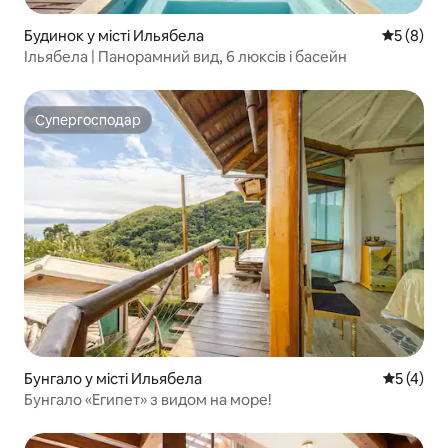
Будинок у місті Ильябела
Середня о
5 (8)
Ільябела | Панорамний вид, 6 люксів і басейн
Супергосподар
Супергосподар
Бунгало у місті Ильябела
Середня о
5 (4)
Бунгало «Египет» з видом на море!