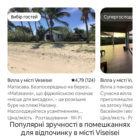
Вибір гостей
Супергосподар
Вибір гостей
Супергосподар
Вілла у місті Veseisei
Середня оцінка: 4,79 з 5, відгук
4,79 (124)
Вілла у місті Vuda
Матасава. Безпосередньо на березі
Вілла з панорамни
моря. 15 хвилин від аеропорту
панорамний вид 
«Matasawa», що фіджийською означає
Сучасна вілла з 
«місце для висадки», – це розкішне
приголомшливим
буре на пляжі Наламу.
на затоку Наді, 
Насолоджуйтеся усамітненням,
басейном і велик
золотистим піщаним пляжем,
відкритими житло
Ціна/якість
·
Розташування
·
Wi-Fi
Ціна/якість
·
Розт
тропічними садами та кокосовими
Популярні зручності в помешканнях
ідеально підійдут
пальмами, що колишуться на вітрі.
розваг. Всього 5–
для відпочинку в місті Viseisei
Згідно з фіджийською легендою, мис
затишного пляжу,