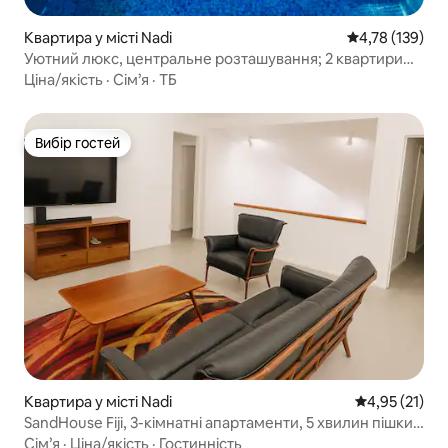
Квартира у місті Nadi
Середня оцінка
4,78 (139)
Уютний люкс, центральне розташування; 2 квартири
Bdrm
Ціна/якість
·
Сім’я
·
ТБ
Вибір гостей
Вибір гостей
Квартира у місті Nadi
Середня оцінк
4,95 (21)
SandHouse Fiji, 3-кімнатні апартаменти, 5 хвилин пішки
до пляжу
Сім’я
·
Ціна/якість
·
Гостинність