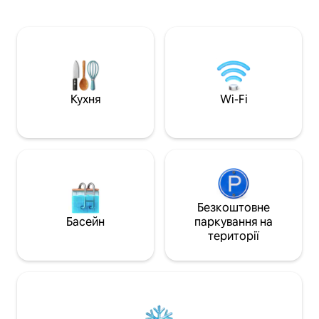
Вуда – це місце, куди перші
дістатися до остр
меланезійські предки прибули на
сноркелінгом та
Фіджі на своєму каное Каунітоні.
10 хвилин від аер
Виходьте з літака, сідайте в таксі й
менеджер вілли 
прибувайте за 20 хвилин! Під час
подбають про кожн
припливу можна поплавати на пляжі
пропустіть наш т
або зайнятися снорклінгом на
фіджійський бенк
коралових рифах. Коли приплив,
приготований пі
Кухня
Wi-Fi
досліджуйте скельні водойми або
острівний досвід! Ідеально підходит
прогуляйтеся пляжем до курорту, щоб
для весіль, днів 
провести день біля басейну.
особливих подій.
Безкоштовне
Басейн
паркування на
території