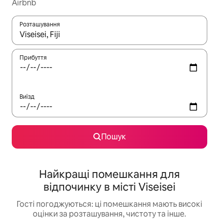
Airbnb
Розташування
Отримавши результати пошуку, використовуйте для навігації с
Прибуття
Виїзд
Пошук
Найкращі помешкання для
відпочинку в місті Viseisei
Гості погоджуються: ці помешкання мають високі
оцінки за розташування, чистоту та інше.