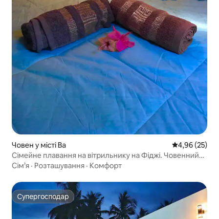
Човен у місті Ba
Середня оцінк
4,96 (25)
Сімейне плавання на вітрильнику на Фіджі. Човенний
кемпінг (Савені)
Сім’я
·
Розташування
·
Комфорт
Супергосподар
Супергосподар