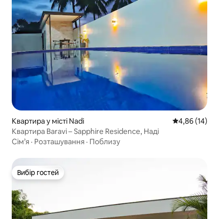
Квартира у місті Nadi
Середня оцінк
4,86 (14)
Квартира Baravi – Sapphire Residence, Наді
Сім’я
·
Розташування
·
Поблизу
Вибір гостей
Вибір гостей