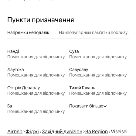
Пункти призначення
Напрямки неподалік
Найпопулярніші пам’ятки поблизу
Нанді
Сува
Помешкання для відпочинку
Помешкання для відпочинку
Лаутока
Савусаву
Помешкання для відпочинку
Помешкання для відпочинку
Острів Денарау
Тихий Гавань
Помешкання для відпочинку
Помешкання для відпочинку
Ба
Показати більше
Помешкання для відпочинку
Airbnb
Фіджі
Західний дивізіон
Ba Region
Viseisei