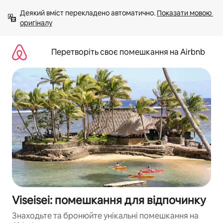
Перейти
Деякий вміст перекладено автоматично. 
Показати мовою 
до
оригіналу
вмісту
Перетворіть своє помешкання на Airbnb
Viseisei: помешкання для відпочинку
Знаходьте та бронюйте унікальні помешкання на