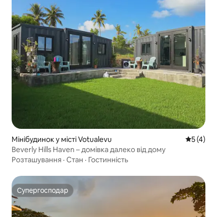
Мінібудинок у місті Votualevu
Середня о
5 (4)
Beverly Hills Haven – домівка далеко від дому
Розташування
·
Стан
·
Гостинність
Супергосподар
Супергосподар