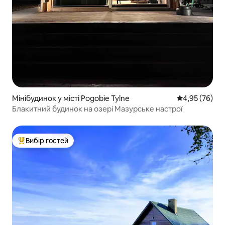
Мінібудинок у місті Pogobie Tylne
Середня оцінк
4,95 (76)
Блакитний будинок на озері Мазурське настрої
Вибір гостей
Топ вибір гостей