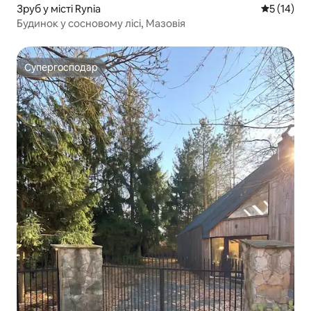
Зруб у місті Rynia
Середня оц
5 (14)
Будинок у сосновому лісі, Мазовія
Супергосподар
Супергосподар