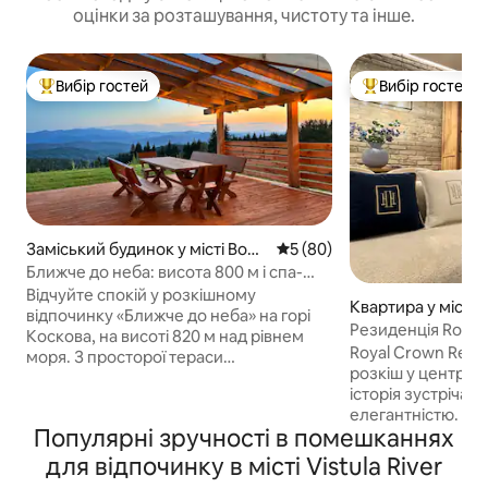
оцінки за розташування, чистоту та інше.
Вибір гостей
Вибір гостей
Топ вибір гостей
Топ вибір гостей
Заміський будинок у місті Bogd
Середня оцінка: 5 з 5, відгу
5 (80)
anówka
Ближче до неба: висота 800 м і спа-
центр на відкритому повітрі
Відчуйте спокій у розкішному
Квартира у місті 
відпочинку «Ближче до неба» на горі
Резиденція Royal 
Коскова, на висоті 820 м над рівнем
Розкіш у Старому 
Royal Crown Reside
моря. З просторої тераси
розкіш у центрі С
відкривається панорамний вид на
історія зустрічає
Бескидські Виспові та Татри. Цей
елегантністю. Ви
екологічно чистий будинок площею 88
Популярні зручності в помешканнях
відновленій істор
кв. м оточений приватною територією
пропонує спокій, 
площею 2300 кв. м. Відпочиньте в
для відпочинку в місті Vistula River
позачасовий шар
цілорічному спа-центрі на 5 осіб без