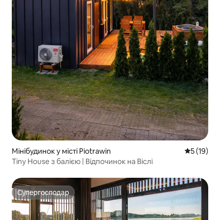
Мінібудинок у місті Piotrawin
Середня оц
5 (19)
Tiny House з балією | Відпочинок на Віслі
Супергосподар
Супергосподар