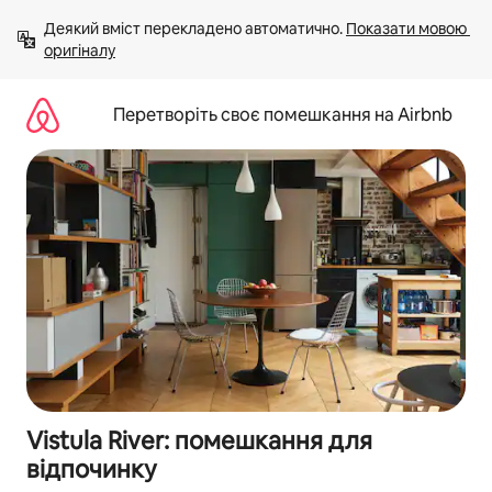
Перейти
Деякий вміст перекладено автоматично. 
Показати мовою 
до
оригіналу
вмісту
Перетворіть своє помешкання на Airbnb
Vistula River: помешкання для
відпочинку