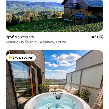
Зруб у місті Kąty
Середня оц
5 (16)
Будинок із банією - Алінівка, Конти
Вибір гостей
Топ вибір гостей