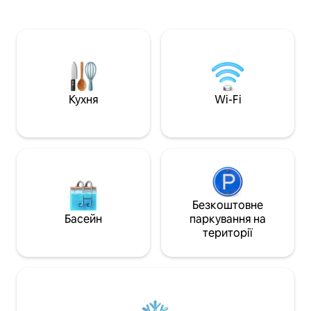
Старого міста Ва
хлору на відкритому повітрі з
на тихій церковні
2 масажними сидіннями. Чиста
прогуляйтеся бр
джерельна вода з крана, холодильник
пообідайте в зат
із льодогенератором та швидкий Wi-Fi
випійте кави в пр
додають комфорту. На вас чекають
відчуйте ритм мі
стежки, ліси та природа – ближче до
спокійному, розк
раю, ближче до вас.
Для мандрівників,
Кухня
Wi-Fi
просто місце для
Безкоштовне
Басейн
паркування на
території