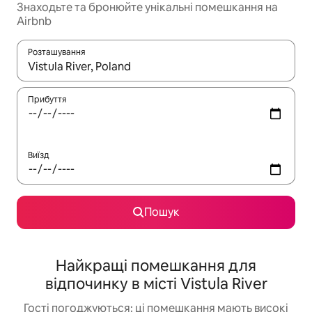
Знаходьте та бронюйте унікальні помешкання на
Airbnb
Розташування
Отримавши результати пошуку, використовуйте для навігації с
Прибуття
Виїзд
Пошук
Найкращі помешкання для
відпочинку в місті Vistula River
Гості погоджуються: ці помешкання мають високі