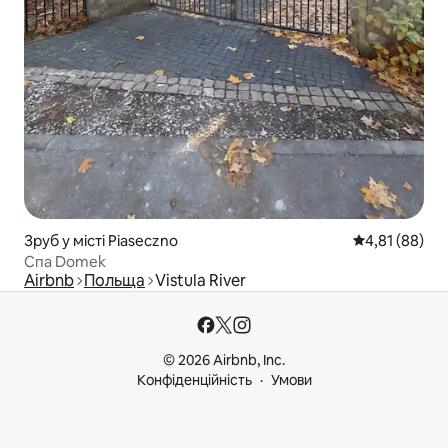
Зруб у місті Piaseczno
Середня оцінк
4,81 (88)
Спа Domek
Airbnb
Польща
Vistula River
© 2026 Airbnb, Inc.
Конфіденційність
Умови