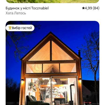
Будинок у місті Tocznabiel
Середня оцінка
4,99 (84)
Хата Латось
Вибір гостей
Топ вибір гостей