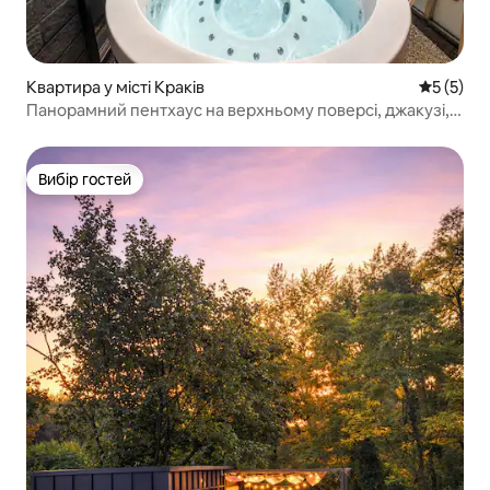
Квартира у місті Краків
Середня о
5 (5)
Панорамний пентхаус на верхньому поверсі, джакузі,
гараж, кондиціонер
Вибір гостей
Вибір гостей