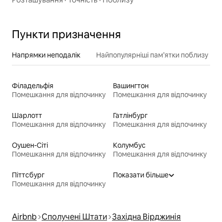
Пункти призначення
Напрямки неподалік
Найпопулярніші пам’ятки поблизу
Філадельфія
Вашингтон
Помешкання для відпочинку
Помешкання для відпочинку
Шарлотт
Гатлінбург
Помешкання для відпочинку
Помешкання для відпочинку
Оушен-Сіті
Колумбус
Помешкання для відпочинку
Помешкання для відпочинку
Піттсбург
Показати більше
Помешкання для відпочинку
Airbnb
Сполучені Штати
Західна Вірджинія