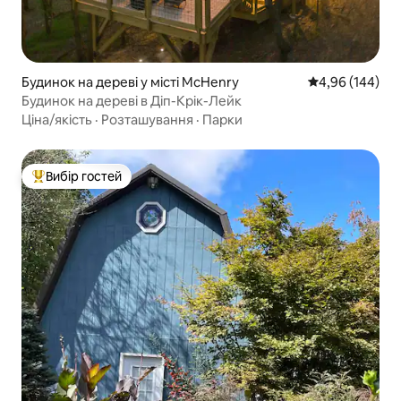
Будинок на дереві у місті McHenry
Середня оцінка:
4,96 (144)
Будинок на дереві в Діп-Крік-Лейк
Ціна/якість
·
Розташування
·
Парки
Вибір гостей
Топ вибір гостей