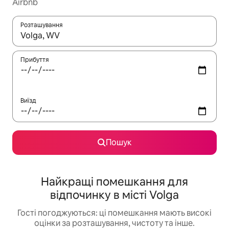
Airbnb
Розташування
Отримавши результати пошуку, використовуйте для навігації с
Прибуття
Виїзд
Пошук
Найкращі помешкання для
відпочинку в місті Volga
Гості погоджуються: ці помешкання мають високі
оцінки за розташування, чистоту та інше.