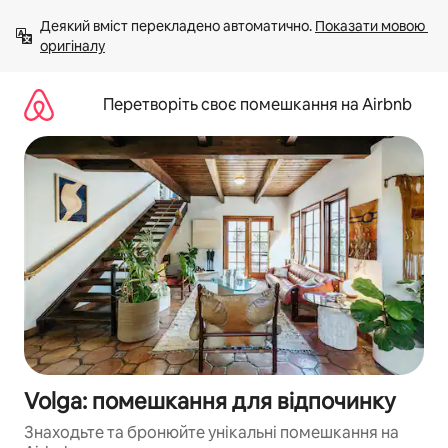
Перейти
Деякий вміст перекладено автоматично. 
Показати мовою 
до
оригіналу
вмісту
Перетворіть своє помешкання на Airbnb
Volga: помешкання для відпочинку
Знаходьте та бронюйте унікальні помешкання на