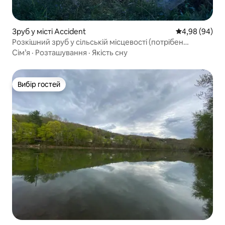
Зруб у місті Accident
Середня оцінка
4,98 (94)
Розкішний зруб у сільській місцевості (потрібен
позашляховик)
Сім’я
·
Розташування
·
Якість сну
Вибір гостей
Вибір гостей