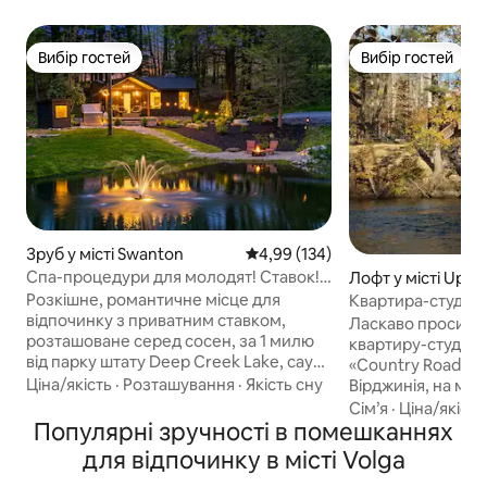
Вибір гостей
Вибір гостей
Вибір гостей
Вибір гостей
Зруб у місті Swanton
Середня оцінка: 4,99 з 5, відгук
4,99 (134)
Спа-процедури для молодят! Ставок!
Лофт у місті Upsh
Сауна! Джакузі!
y
Розкішне, романтичне місце для
Квартира-студія н
відпочинку з приватним ставком,
Ласкаво просимо
розташоване серед сосен, за 1 милю
квартиру-студію,
від парку штату Deep Creek Lake, сауна
«Country Roads» 
на замовлення, джакузі, телевізор на
Ціна/якість
·
Розташування
·
Якість сну
Вірджинія, на мал
вулиці, затишні крісла-гойдалки, місце
Бакхеннон. Ми зн
Сім’я
·
Ціна/якість
для багаття на пропані, ванна, халати,
Популярні зручності в помешканнях
милях від універ
розкішне ліжко розміру «king-size»,
Західної Вірджинії
для відпочинку в місті Volga
кавоварка еспресо, апарат для
університету. До 
приготування коктейлів «Маргарита»