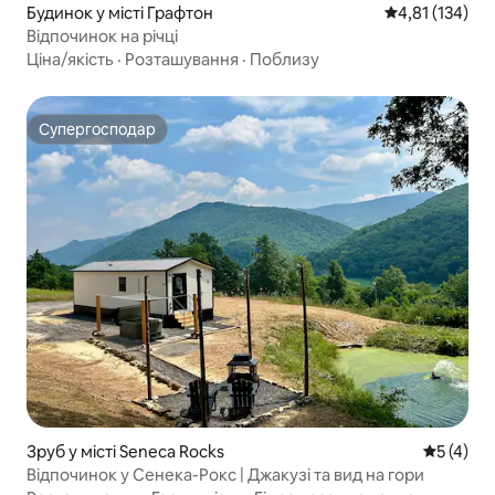
Будинок у місті Графтон
Середня оцінка
4,81 (134)
Відпочинок на річці
Ціна/якість
·
Розташування
·
Поблизу
Супергосподар
Супергосподар
Зруб у місті Seneca Rocks
Середня о
5 (4)
Відпочинок у Сенека-Рокс | Джакузі та вид на гори