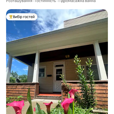
Розташування
·
Гостинність
·
Гідромасажна ванна
Вибір гостей
Топ вибір гостей