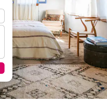
я навігації сторінкою клавіші зі стрілками вгору та вниз або жест