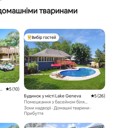
 домашніми тваринами
Вибір гостей
Топ вибір гостей
e
Середня оцінка: 5 з 5, відгуки: 10
5 (10)
Будинок у місті Lake Geneva
Середня оцінка: 5 з
5 (26)
Помешкання з басейном біля
Женевського озера!
Зони надворі
·
Домашні тварини
·
Прибуття