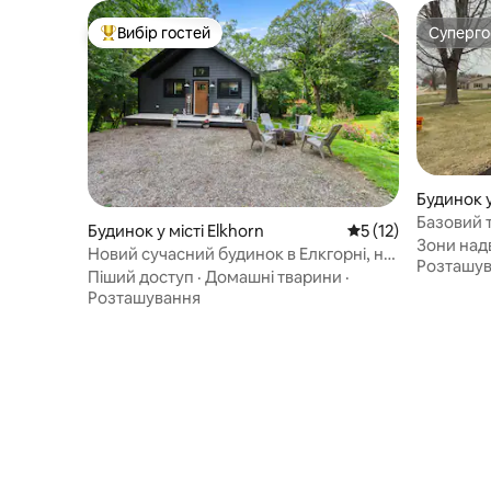
Вибір гостей
Суперг
Топ вибір гостей
Суперг
Будинок у
Базовий 
Будинок у місті Elkhorn
Середня оцінка: 5 з
5 (12)
Зони над
Новий сучасний будинок в Елкгорні, на
Розташу
озері Вандавега
Піший доступ
·
Домашні тварини
·
Розташування