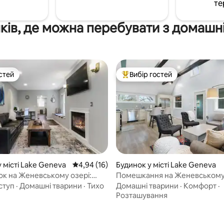
те
ків, де можна перебувати з домашн
стей
Вибір гостей
стей
Топ вибір гостей
5, відгуки: 110
 місті Lake Geneva
Середня оцінка: 4,94 з 5, відгуки: 16
4,94 (16)
Будинок у місті Lake Geneva
ок на Женевському озері:
Помешкання на Женевському
домашніми тваринами, біля
ступ
·
Домашні тварини
·
Тихо
Домашні тварини
·
Комфорт
·
Розташування