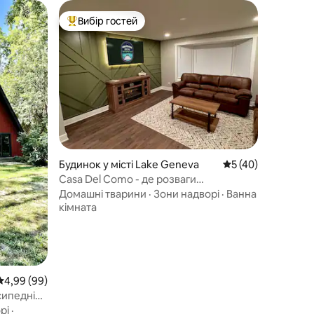
Вибір гостей
Топ вибір гостей
Будинок у місті Lake Geneva
Середня оцінка: 5 
5 (40)
Casa Del Como - де розваги
зустрічаються з природою
Домашні тварини
·
Зони надворі
·
Ванна
кімната
Середня оцінка: 4,99 з 5, відгуки: 99
4,99 (99)
сипедній
рі
·