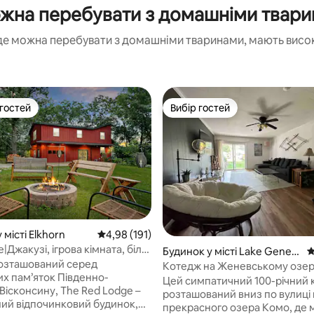
на перебувати з домашніми тварин
де можна перебувати з домашніми тваринами, мають високі
 гостей
Вибір гостей
р гостей
Вибір гостей
 місті Elkhorn
Середня оцінка: 4,98 з 5, відгуки: 191
4,98 (191)
|Джакузі, ігрова кімната, біля
Будинок у місті Lake Genev
С
обака безкоштовно!
озташований серед
a
Котедж на Женевському озері
х пам’яток Південно-
виходом до приватного пляж
Цей симпатичний 100-річний 
Вісконсину, The Red Lodge –
розташований вниз по вулиці 
ний відпочинковий будинок,
прекрасного озера Комо, де