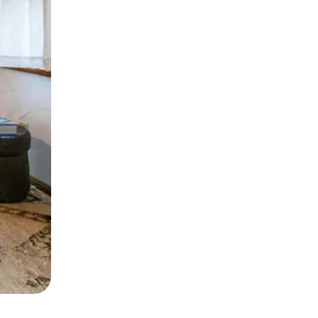
и дотику та гортання.