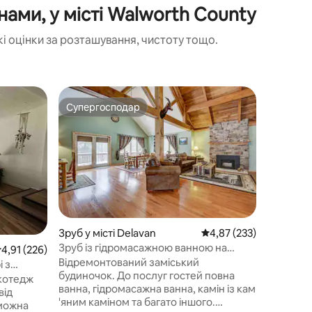
ами, у місті Walworth County
 оцінки за розташування, чистоту тощо.
Квартира
Супергосподар
Вибір
Супергосподар
Топ виб
r
Промисл
тваринам
Ця нещо
UWW!
квартира
розташов
і Kettle
тварин! 
Зони над
спортивн
Ознайомт
запропон
Зруб у місті Delavan
Середня оцінка: 4,87 з 
4,87 (233)
допомог
Зруб із гідромасажною ванною на
ередня оцінка: 4,91 з 5, відгуки: 226
4,91 (226)
путівник
відкритому повітрі Спальних місць: 7
Відремонтований заміський
Moraine,
 з
Можна перебувати з домашніми
будиночок. До послуг гостей повна
місцеви
у
котедж
тваринами
ванна, гідромасажна ванна, камін із кам
або купу
від
'яним каміном та багато іншого.
господар
 можна