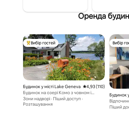
Оренда будин
Вибір гостей
Вибір го
Топ вибір гостей
Вибір го
Будинок у місті Lake Geneva
Середня оцінка: 4,93 з 
4,93 (110)
Будинок на озері Комо з човном і
Будинок у
мотором
Зони надворі
·
Піший доступ
·
Відпочин
Розташування
можна з 
Піший до
пляжу та