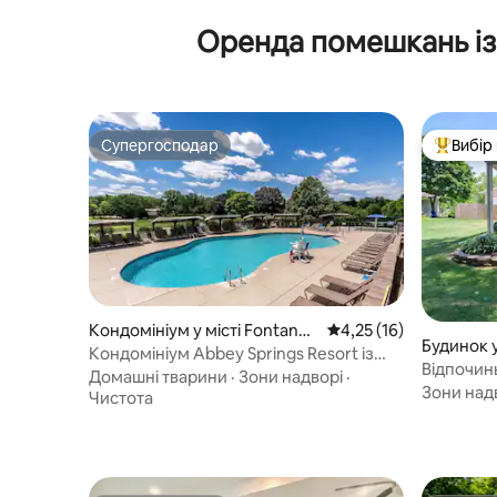
Оренда помешкань із
Супергосподар
Вибір
Супергосподар
Топ вибі
Кондомініум у місті Fontana-
Середня оцінка: 4,25 з
4,25 (16)
Будинок у
on-Geneva Lake
Кондомініум Abbey Springs Resort із
Відпочин
гольф-каром
Домашні тварини
·
Зони надворі
·
пограйте 
Зони над
Чистота