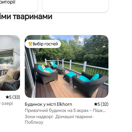
риторії
іми тваринами
Вибір гостей
Топ вибір гостей
Середня оцінка: 5 з 5, відгуки: 33
5 (33)
 озері
Будинок у місті Elkhorn
Середня оцінка: 5 
5 (32)
Приватний будинок на 5 акрах – Пішки
до Альпін-Веллі
Зони надворі
·
Домашні тварини
·
Поблизу