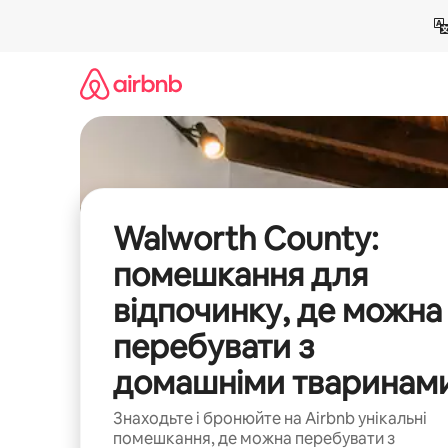
Перейти
до
вмісту
Walworth County:
помешкання для
відпочинку, де можна
перебувати з
домашніми тваринам
Знаходьте і бронюйте на Airbnb унікальні
помешкання, де можна перебувати з