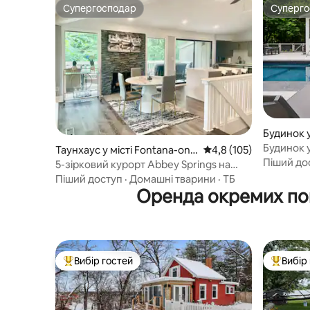
Супергосподар
Суперг
Супергосподар
Суперг
Будинок у
Будинок у
Таунхаус у місті Fontana-on-
Середня оцінка: 4,8 з 
4,8 (105)
Піший до
Geneva Lake
5-зірковий курорт Abbey Springs на
Женевському озері
Піший доступ
·
Домашні тварини
·
ТБ
Оренда окремих по
Вибір гостей
Вибір
Топ вибір гостей
Топ вибі