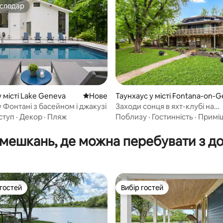
осподар
осподар
 місті Lake Geneva
Нове місце для розміщення
Нове
Таунхаус у місті Fontana-on-
eva Lake
 Фонтані з басейном і джакузі
Заходи сонця в яхт-клубі на
5, відгуки: 105
Женевському озері
ступ
·
Декор
·
Пляж
Поблизу
·
Гостинність
·
Примі
мешкань, де можна перебувати з д
 гостей
Вибір гостей
р гостей
Вибір гостей