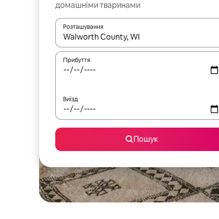
домашніми тваринами
Розташування
Отримавши результати пошуку, використовуйте дл
Прибуття
Виїзд
Пошук