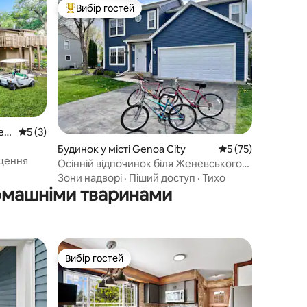
Вибір гостей
Топ вибір гостей
Gen
Середня оцінка: 5 з 5, відгуки: 3
5 (3)
Будинок у місті Genoa City
Середня оцінка: 5 
5 (75)
щення
Осінній відпочинок біля Женевського
озера та яблуневих садів
Зони надворі
·
Піший доступ
·
Тихо
омашніми тваринами
Вибір гостей
Вибір гостей