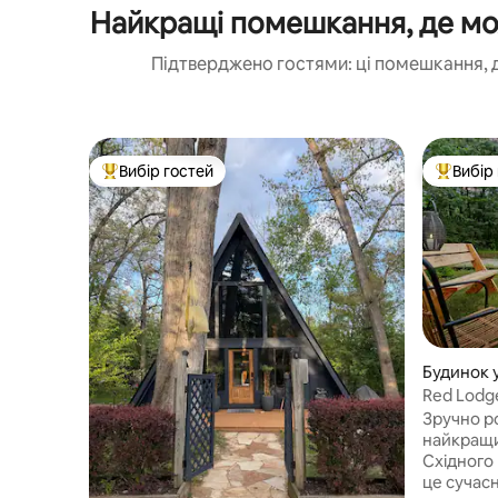
Найкращі помешкання, де мож
Підтверджено гостями: ці помешкання, 
Вибір гостей
Вибір
Топ вибір гостей
Топ вибі
Будинок у
Red Lodge
озера, с
Зручно р
найкращи
Східного 
це сучас