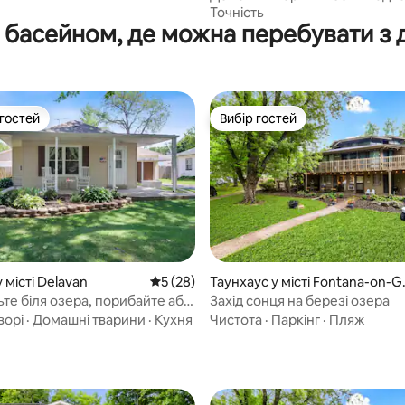
Точність
 басейном, де можна перебувати з
 гостей
Вибір гостей
р гостей
Вибір гостей
 5, відгуки: 16
 місті Delavan
Середня оцінка: 5 з 5, відгуки: 28
5 (28)
Таунхаус у місті Fontana-on-G
neva Lake
ьте біля озера, порибайте або
Захід сонця на березі озера
в гольф!
ворі
·
Домашні тварини
·
Кухня
Чистота
·
Паркінг
·
Пляж