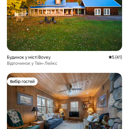
Будинок у місті Bovey
Середня оц
5 (41)
Відпочинок у Твін-Лейкс
Вибір гостей
Вибір гостей