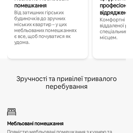
помешкання
професіонал
відрядження
Від затишних гірських
будиночків до зручних
Комфортні по
міських квартир – у цих
віддаленої роб
мебльованих помешканнях
спеціальним 
є все, щоб почуватися як
місцем.
удома.
Зручності та привілеї тривалого
перебування
Мебльовані помешкання
Повністю мебльовані помешкання з кухнею та