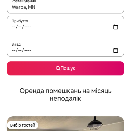
Розташування
Отримавши результати пошуку, використовуйте для навігації с
Прибуття
Виїзд
Пошук
Оренда помешкань на місяць
неподалік
Вибір гостей
Вибір гостей