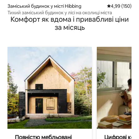
Заміський будинок у місті Hibbing
Середня оцінка
4,99 (150)
Тихий заміський будинок у лісі на околиці міста
Комфорт як вдома і привабливі ціни
за місяць
Повністю мебльовані
Цифрові кочі