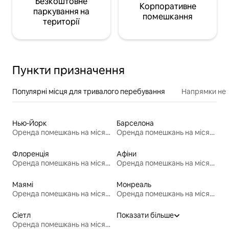
Безкоштовне
Корпоративне
паркування на
помешкання
території
Пункти призначення
Популярні місця для тривалого перебування
Напрямки неп
Нью-Йорк
Барселона
Оренда помешкань на місяць
Оренда помешкань на місяць
Флоренція
Афіни
Оренда помешкань на місяць
Оренда помешкань на місяць
Маямі
Монреаль
Оренда помешкань на місяць
Оренда помешкань на місяць
Сіетл
Показати більше
Оренда помешкань на місяць