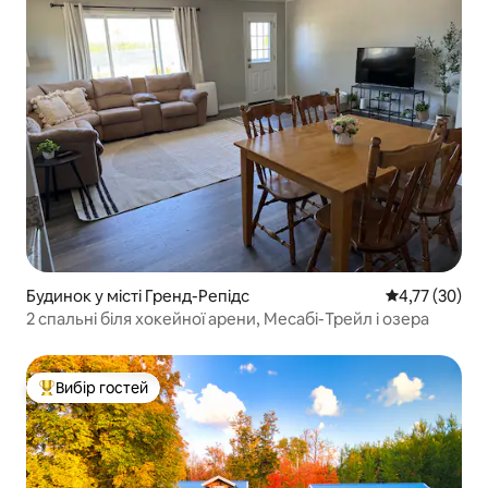
Будинок у місті Гренд-Репідс
Середня оцінк
4,77 (30)
2 спальні біля хокейної арени, Месабі-Трейл і озера
Вибір гостей
Топ вибір гостей