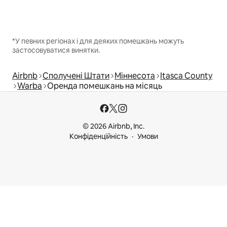
*У певних регіонах і для деяких помешкань можуть
застосовуватися винятки.
Airbnb
Сполучені Штати
Міннесота
Itasca County
Warba
Оренда помешкань на місяць
© 2026 Airbnb, Inc.
Конфіденційність
Умови