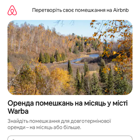
Перейти
до
Перетворіть своє помешкання на Airbnb
вмісту
Оренда помешкань на місяць у місті
Warba
Знайдіть помешкання для довготермінової
оренди – на місяць або більше.