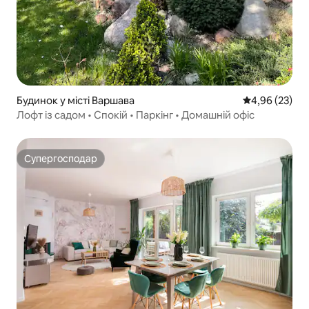
Будинок у місті Варшава
Середня оцінк
4,96 (23)
Лофт із садом • Спокій • Паркінг • Домашній офіс
Супергосподар
Супергосподар