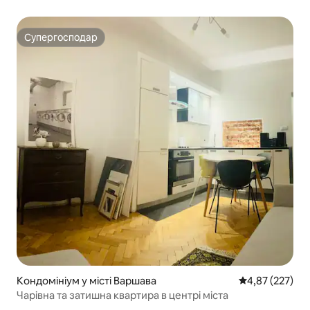
Супергосподар
Супергосподар
Кондомініум у місті Варшава
Середня оцінка
4,87 (227)
Чарівна та затишна квартира в центрі міста