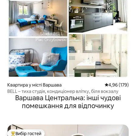
Квартира у місті Варшава
Середня оцінка
4,96 (179)
BELL – тиха студія, кондиціонер влітку, біля вокзалу
Варшава Центральна: інші чудові
помешкання для відпочинку
Вибір гостей