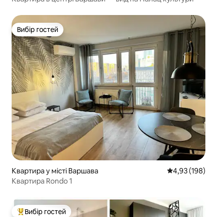
Вибір гостей
Вибір гостей
Квартира у місті Варшава
Середня оцінка
4,93 (198)
Квартира Rondo 1
Вибір гостей
Топ вибір гостей