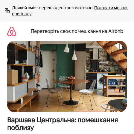
Перейти
Деякий вміст перекладено автоматично. 
Показати мовою 
до
оригіналу
вмісту
Перетворіть своє помешкання на Airbnb
Варшава Центральна: помешкання
поблизу