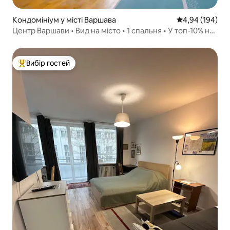
Кондомініум у місті Варшава
Середня оцінка:
4,94 (194)
Центр Варшави • Вид на місто • 1 спальня • У топ-10% на
Airbnb
Вибір гостей
Топ вибір гостей