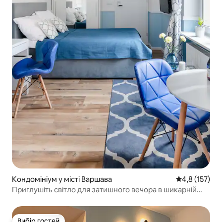
Кондомініум у місті Варшава
Середня оцінк
4,8 (157)
Приглушіть світло для затишного вечора в шикарній
студії
Вибір гостей