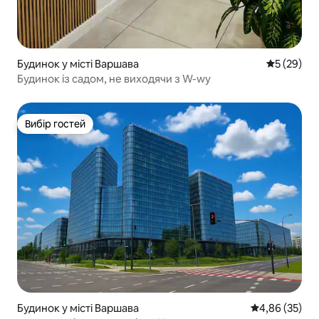
Будинок у місті Варшава
Середня оц
5 (29)
Будинок із садом, не виходячи з W-wy
Вибір гостей
Вибір гостей
Будинок у місті Варшава
Середня оцінк
4,86 (35)