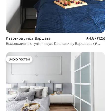
Квартира у місті Варшава
Середня оцінка
4,87 (125)
Ексклюзивна студія на вул. Каспшака у Варшавській
вежі Воля
Вибір гостей
Вибір гостей