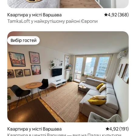
Квартира у місті Варшава
Середня оцінка:
4,92 (368)
TamkaLoft у найкрутішому районі Європи
Вибір гостей
Вибір гостей
Квартира у місті Варшава
Середня оцінка
4,92 (191)
Квартира в центрі Варшави — вид на Палац культури