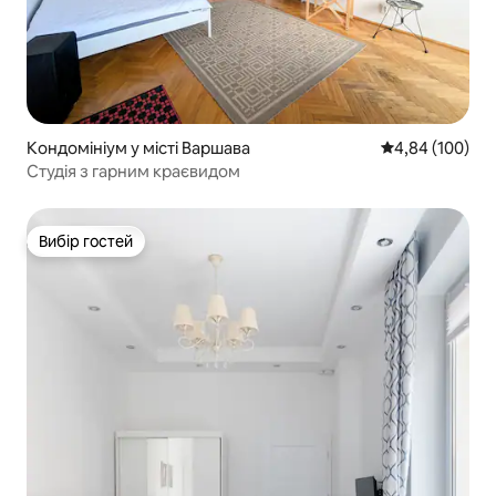
Кондомініум у місті Варшава
Середня оцінка:
4,84 (100)
Студія з гарним краєвидом
Вибір гостей
Вибір гостей