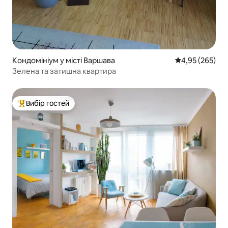
Кондомініум у місті Варшава
Середня оцінка:
4,95 (265)
Зелена та затишна квартира
Вибір гостей
Топ вибір гостей