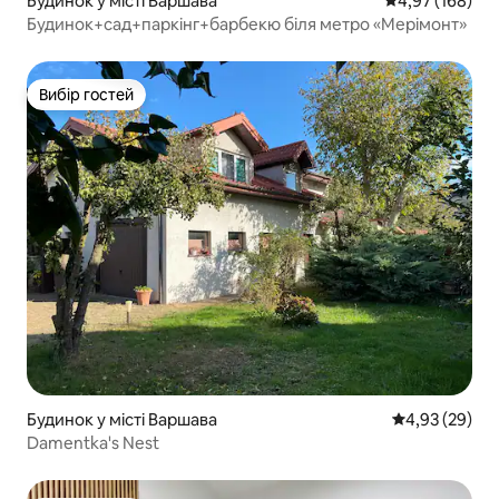
Будинок у місті Варшава
Середня оцінка
4,97 (168)
Будинок+сад+паркінг+барбекю біля метро «Мерімонт»
Вибір гостей
Вибір гостей
Будинок у місті Варшава
Середня оцінк
4,93 (29)
Damentka's Nest