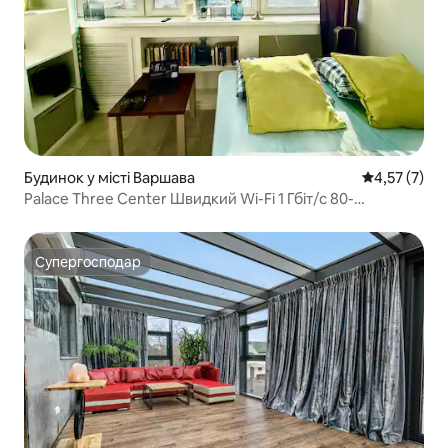
Будинок у місті Варшава
Середня оцін
4,57 (7)
Palace Three Center Швидкий Wi-Fi 1 Гбіт/с 80-
дюймовий телевізор Netflix HBO
Супергосподар
Супергосподар