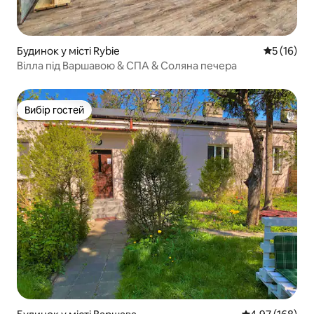
Будинок у місті Rybie
Середня оц
5 (16)
Вілла під Варшавою & СПА & Соляна печера
Вибір гостей
Вибір гостей