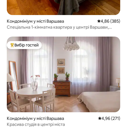
Кондомініум у місті Варшава
Середня оцінка:
4,86 (385)
Спеціальна 1-кімнатна квартира у центрі Варшави,
сауна (OS)
Вибір гостей
Топ вибір гостей
Кондомініум у місті Варшава
Середня оцінка
4,96 (271)
Красива студія в центрі міста