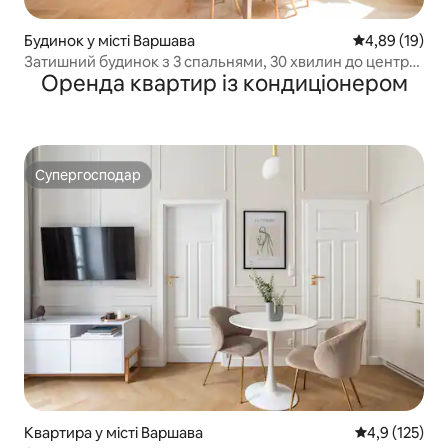
Будинок у місті Варшава
Середня оцінк
4,89 (19)
Затишний будинок з 3 спальнями, 30 хвилин до центру,
Оренда квартир із кондиціонером
сад, камін
Супергосподар
Супергосподар
Квартира у місті Варшава
Середня оцінк
4,9 (125)