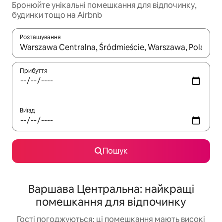
Бронюйте унікальні помешкання для відпочинку,
будинки тощо на Airbnb
Розташування
Отримавши результати пошуку, використовуйте для навігації с
Прибуття
Виїзд
Пошук
Варшава Центральна: найкращі
помешкання для відпочинку
Гості погоджуються: ці помешкання мають високі