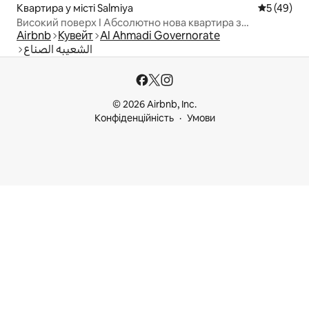
Квартира у місті Salmiya
Середня оц
5 (49)
Високий поверх I Абсолютно нова квартира з
Airbnb
Кувейт
Al Ahmadi Governorate
1 спальнею I Netflix I Салмія
الشعيبه الصناع
© 2026 Airbnb, Inc.
Конфіденційність
Умови