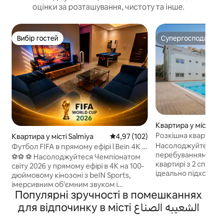
оцінки за розташування, чистоту та інше.
Вибір гостей
Супергосподар
Вибір гостей
Супергосподар
Квартира у місті A
Розкішна квартир
Квартира у місті Salmiya
Середня оцінка: 4,97 з 5, відгук
4,97 (102)
біля моря
Насолоджуйтеся 
Футбол FIFA в прямому ефірі l Bein 4K |
перебуванням у ц
Кінотеатр l VIP
⚽️⚽️ ⚽ Насолоджуйтеся Чемпіонатом
квартирі з 2 спал
світу 2026 у прямому ефірі в 4K на 100-
ідеально підходит
дюймовому кінозоні з beIN Sports,
бізнес-мандрівник
імерсивним об'ємним звуком і
перебування. Ці апартаменти
Популярні зручності в помешканнях
розкішним комфортом Розслабтеся і
розташовані в т
відпочиньте в цьому спокійному,
для відпочинку в місті الشعيبه الصناع
будинку з доступ
стильному просторі – повністю