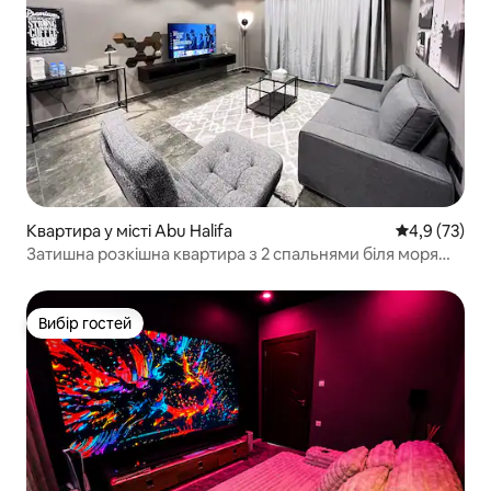
Квартира у місті Abu Halifa
Середня оцін
4,9 (73)
Затишна розкішна квартира з 2 спальнями біля моря
105
Вибір гостей
Вибір гостей