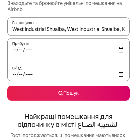
Знаходьте та бронюйте унікальні помешкання на
Airbnb
Розташування
Отримавши результати пошуку, використовуйте для навігації с
Прибуття
Виїзд
Пошук
Найкращі помешкання для
відпочинку в місті الشعيبه الصناع
Гості погоджуються: ці помешкання мають високі