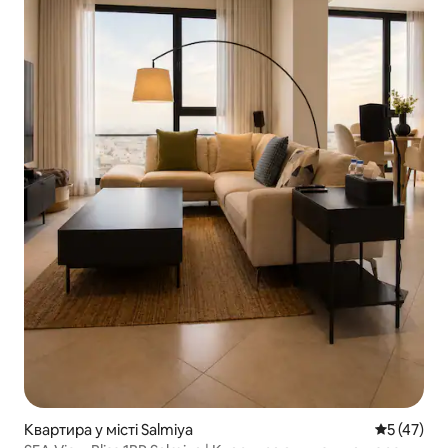
Квартира у місті Salmiya
Середня оц
5 (47)