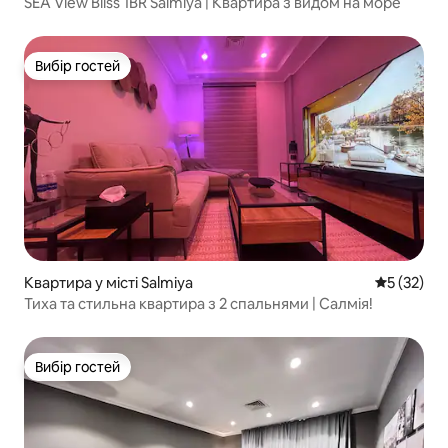
SEA View Bliss 1BR Salmiya | Квартира з видом на море
Вибір гостей
Вибір гостей
Квартира у місті Salmiya
Середня оц
5 (32)
Тиха та стильна квартира з 2 спальнями | Салмія!
Вибір гостей
Вибір гостей