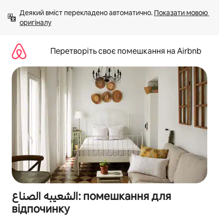
Перейти
Деякий вміст перекладено автоматично. 
Показати мовою 
до
оригіналу
вмісту
Перетворіть своє помешкання на Airbnb
الشعيبه الصناع: помешкання для
відпочинку