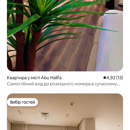
Квартира у місті Abu Halifa
Середня оцінк
4,92 (13)
Самостійний вхід до розкішного номера в сучасному
стилі поруч з морем
Вибір гостей
Вибір гостей