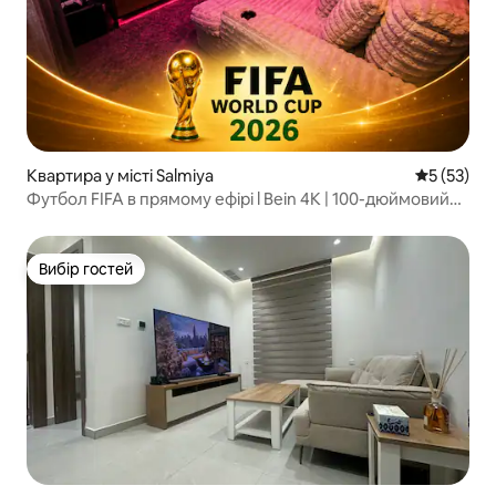
Квартира у місті Salmiya
Середня оц
5 (53)
Футбол FIFA в прямому ефірі l Bein 4K | 100-дюймовий
кінотеатр | ATMOS
Вибір гостей
Вибір гостей