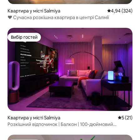
Квартира у місті Salmiya
Середня оцінка:
4,94 (324)
♥ Сучасна розкішна квартира в центрі Салмії
Вибір гостей
Вибір гостей
Квартира у місті Salmiya
Середня оц
5 (21)
Розкішний відпочинок | Балкон | 100-дюймовий
кінотеатр | Салмія