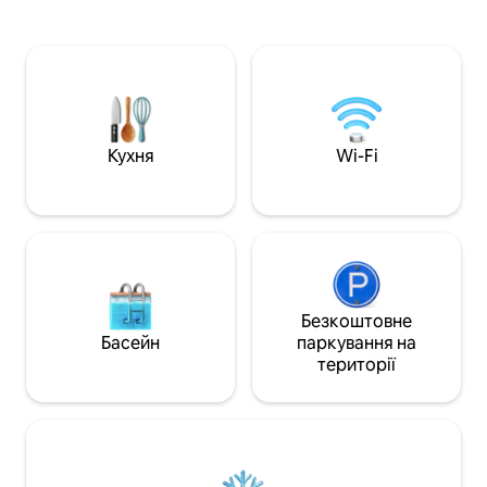
басейнів і тренаж
обладнаній квартирі з 2 спальнями⚽️⚽️
поєднують у собі 
⚽️ ✅ 100-дюймовий QLED-телевізор -
сучасний стиль жи
🎥 ✅ ДИНАМІК SONY HTA9 DOLBY
хвилин від торго
ATMOS Формація Duo від✅ Bowers &
Kout Mall і пляжу Мангаф
Wilkins Ліхтарі ✅ Philips Hue ✅ Apple TV,
від того, чи ви пр
Gogle TV, ✅ 65-дюймовий телевізор 4K
справах, чи на ві
UHDSmart у головній спальні 🛌
помешкання проп
Високошвидкісний Інтернет✅ 5G ✅
Кухня
Wi-Fi
для комфортного
Netflix, Disney+, Osn, Prime ✅ Starzplay,
перебування.
SonyLIV, ZeeTV, Tod ✅ Самостійне
прибуття/виїзд
Безкоштовне
Басейн
паркування на
території