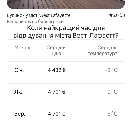
Будинок у місті West Lafayette
Середня оці
5,0 (3)
Відпочинок на березі річки
Коли найкращий час для
відвідування міста Вест-Лафаєтт?
Місяць
Середня
Середня
ціна
температура
Січ.
4 432 ₴
-2 °C
Лют.
4 701 ₴
0 °C
Бер.
4 701 ₴
6 °C