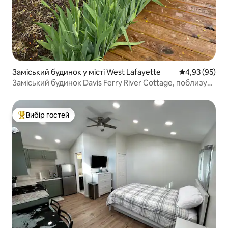
Заміський будинок у місті West Lafayette
Середня оцінк
4,93 (95)
Заміський будинок Davis Ferry River Cottage, поблизу
Пердью
Вибір гостей
Топ вибір гостей