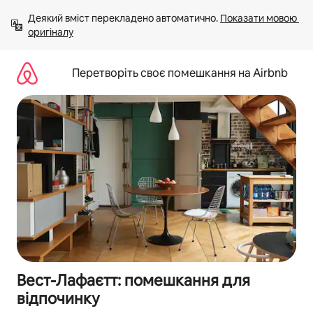
Перейти
Деякий вміст перекладено автоматично. 
Показати мовою 
до
оригіналу
вмісту
Перетворіть своє помешкання на Airbnb
Вест-Лафаєтт: помешкання для
відпочинку