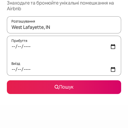
Знаходьте та бронюйте унікальні помешкання на
Airbnb
Розташування
Отримавши результати пошуку, використовуйте для навігації с
Прибуття
Виїзд
Пошук