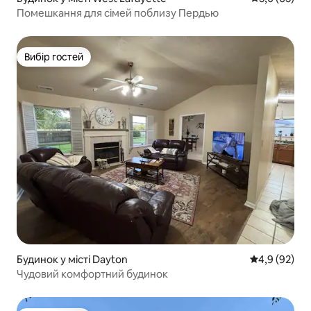
Помешкання для сімей поблизу Пердью
Вибір гостей
Вибір гостей
Будинок у місті Dayton
Середня оцін
4,9 (92)
Чудовий комфортний будинок