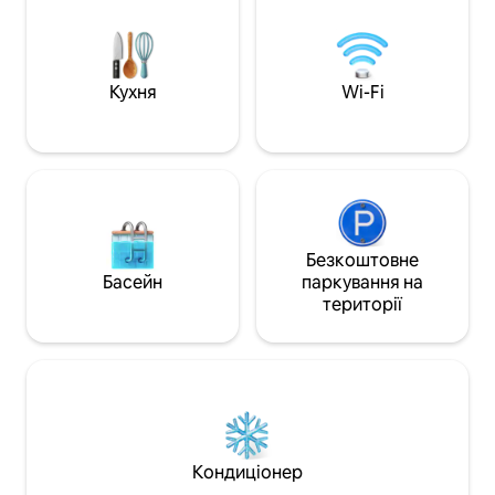
повна ванна кімната. Унизу, у добре
зелену зону. Забронюйте зараз і
облаштованому підвалі, є спальня з
насолоджуйтеся 
ліжком king-size, друга повноцінна
перебуванням непо
ванна кімната, велика кімната для
відпочинку з 55-дюймовим
Кухня
Wi-Fi
телевізором, футоном, ігровою зоною
зі столом і стільцями, пральнею та
спеціальною робочою зоною.
Безкоштовне
Басейн
паркування на
території
Кондиціонер