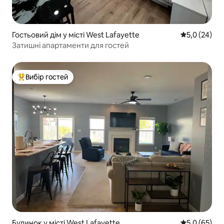
Гостьовий дім у місті West Lafayette
Середня оцін
5,0 (24)
Затишні апартаменти для гостей
Вибір гостей
Топ вибір гостей
Будинок у місті West Lafayette
Середня оцін
5,0 (65)