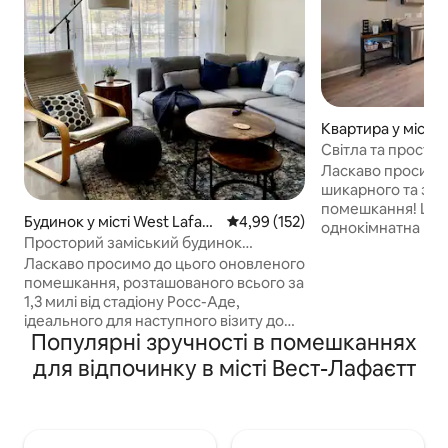
Квартира у місті 
Світла та просто
Ласкаво просимо
шикарного та зат
помешкання! Ця п
Будинок у місті West Lafaye
Середня оцінка: 4,99 з 5, відгук
4,99 (152)
однокімнатна кв
tte
Просторий заміський будинок
спокійну та прос
поблизу Пердью
Ласкаво просимо до цього оновленого
великою кількіс
помешкання, розташованого всього за
освітлення. Особливості: -- Поруч із
1,3 милі від стадіону Росс-Аде,
центром міста та
ідеального для наступного візиту до
Пердью -- Просто
Популярні зручності в помешканнях
Вест-Лафайєта. На першому поверсі є
освітленням та т
простора вітальня з 55-дюймовим
суміжною ванною 
для відпочинку в місті Вест-Лафаєтт
телевізором Roku, їдальня з місцями
Пральна машина/
для шести осіб, повністю обладнана
засоби для прання
кухня, 2 спальні з ліжками queen-size з
типу з основним 
преміальною постільною білизною та
кав 'ярнею -- Ба