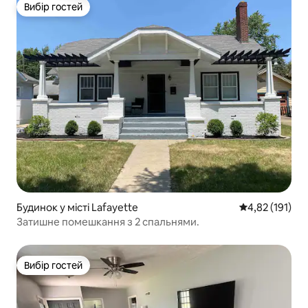
Вибір гостей
Вибір гостей
Будинок у місті Lafayette
Середня оцінка
4,82 (191)
Затишне помешкання з 2 спальнями.
Вибір гостей
Вибір гостей