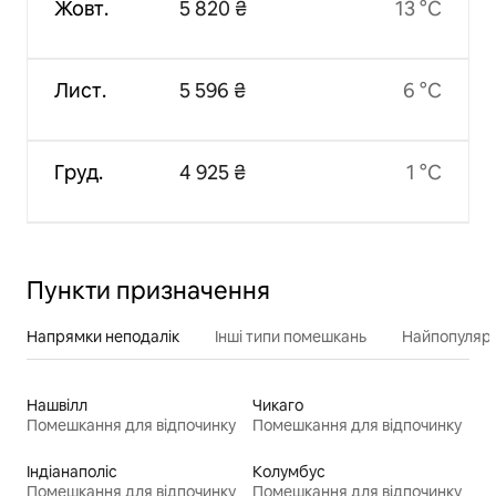
Жовт.
5 820 ₴
13 °C
Лист.
5 596 ₴
6 °C
Груд.
4 925 ₴
1 °C
Пункти призначення
Напрямки неподалік
Інші типи помешкань
Найпопулярн
Нашвілл
Чикаго
Помешкання для відпочинку
Помешкання для відпочинку
Індіанаполіс
Колумбус
Помешкання для відпочинку
Помешкання для відпочинку