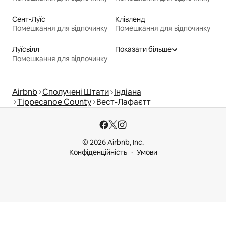
Сент-Луїс
Клівленд
Помешкання для відпочинку
Помешкання для відпочинку
Луїсвілл
Показати більше
Помешкання для відпочинку
Airbnb
Сполучені Штати
Індіана
Tippecanoe County
Вест-Лафаєтт
© 2026 Airbnb, Inc.
Конфіденційність
Умови