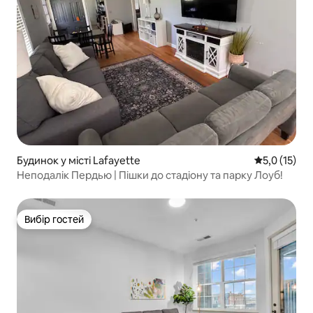
Будинок у місті Lafayette
Середня оцін
5,0 (15)
Неподалік Пердью | Пішки до стадіону та парку Лоуб!
Вибір гостей
Вибір гостей