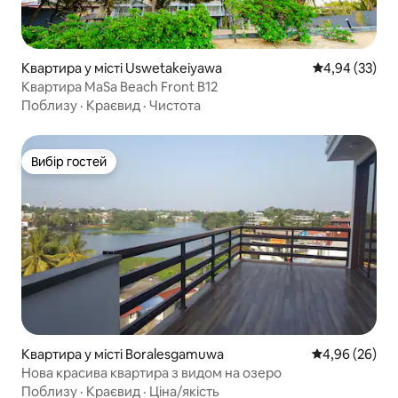
Квартира у місті Uswetakeiyawa
Середня оцінк
4,94 (33)
Квартира MaSa Beach Front B12
Поблизу
·
Краєвид
·
Чистота
Вибір гостей
Вибір гостей
Квартира у місті Boralesgamuwa
Середня оцінка
4,96 (26)
Нова красива квартира з видом на озеро
Поблизу
·
Краєвид
·
Ціна/якість