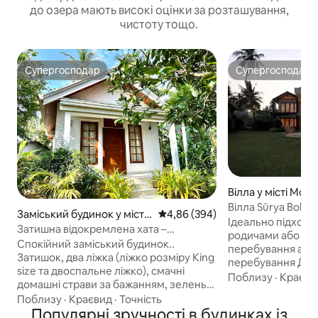
до озера мають високі оцінки за розташування,
чистоту тощо.
Супергосподар
Супергосподар
Супергосподар
Супергосподар
Вілла у місті Mor
Вілла Sūrya Bolgo
Заміський будинок у місті
Середня оцінка: 4,86 з 5, відгук
4,86 (394)
Ідеально підходи
Delathura, Ja-Ela
Затишна відокремлена хата –
родичами або др
12 хвилин від аеропорту.
Спокійний заміський будинок..
перебування або
Затишок, два ліжка (ліжко розміру King
перебування Доглядач і кухар
size та двоспальне ліжко), смачні
включені в ціну Вілла знаходиться
Поблизу
·
Краєви
домашні страви за бажанням, зелень
всього в 20 км на
та красива природа навколо вас! Місто
Поблизу
·
Краєвид
·
Точність
столиці Шрі-Ланки
Джа-Ела знаходиться всього в 3
Популярні зручності в будинках із
знаходиться приб