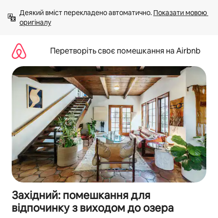
Перейти
Деякий вміст перекладено автоматично. 
Показати мовою 
до
оригіналу
вмісту
Перетворіть своє помешкання на Airbnb
Західний: помешкання для
відпочинку з виходом до озера