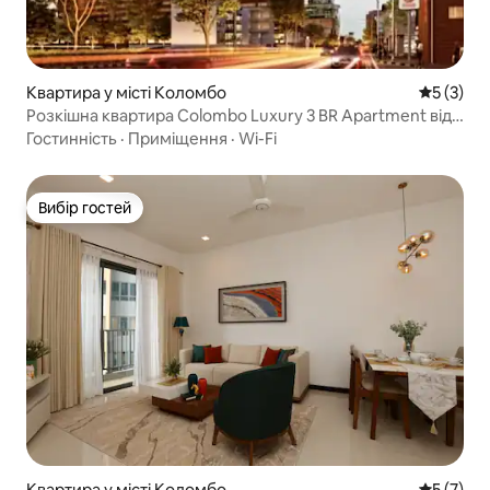
Квартира у місті Коломбо
Середня о
5 (3)
Розкішна квартира Colombo Luxury 3 BR Apartment від
Trizen
Гостинність
·
Приміщення
·
Wi-Fi
Вибір гостей
Вибір гостей
Квартира у місті Коломбо
Середня о
5 (7)