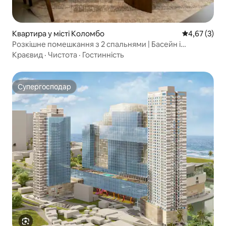
Квартира у місті Коломбо
Середня оцін
4,67 (3)
Розкішне помешкання з 2 спальнями | Басейн і
тренажерний зал | Центр Коломбо
Краєвид
·
Чистота
·
Гостинність
Супергосподар
Супергосподар