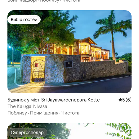
Вибір гостей
Вибір гостей
Будинок у місті Sri Jayawardenepura Kotte
Середня о
5 (6)
The Kalugal Nivasa
Поблизу
·
Приміщення
·
Чистота
Супергосподар
Супергосподар