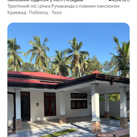
Тропічний ліс і річка Рунаканда з повним пансіоном
Краєвид
·
Поблизу
·
Тихо