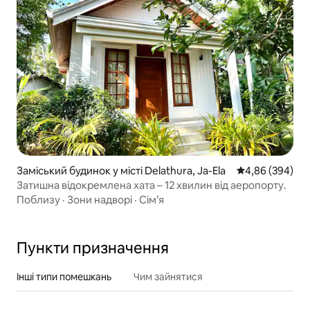
Заміський будинок у місті Delathura, Ja-Ela
Середня оцінка:
4,86 (394)
Затишна відокремлена хата – 12 хвилин від аеропорту.
Поблизу
·
Зони надворі
·
Сім’я
Пункти призначення
Інші типи помешкань
Чим зайнятися