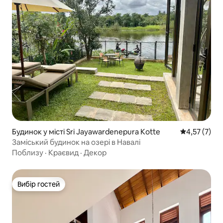
Будинок у місті Sri Jayawardenepura Kotte
Середня оцін
4,57 (7)
Заміський будинок на озері в Навалі
Поблизу
·
Краєвид
·
Декор
Вибір гостей
Вибір гостей