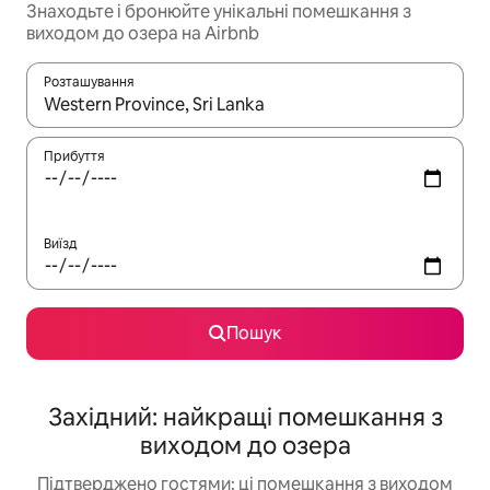
Знаходьте і бронюйте унікальні помешкання з
виходом до озера на Airbnb
Розташування
Отримавши результати пошуку, використовуйте для навігації с
Прибуття
Виїзд
Пошук
Західний: найкращі помешкання з
виходом до озера
Підтверджено гостями: ці помешкання з виходом