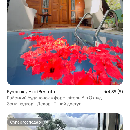
Будинок у місті Bentota
Середня оцін
4,89 (9)
Райський будиночок у формі літери А в Оквуді
Зони надворі
·
Декор
·
Піший доступ
Супергосподар
Супергосподар