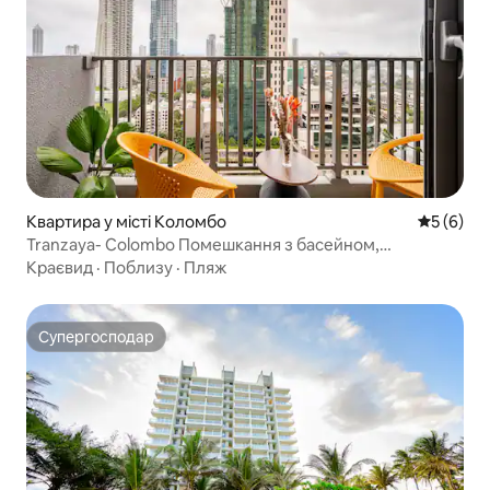
Квартира у місті Коломбо
Середня о
5 (6)
Tranzaya- Colombo Помешкання з басейном,
тренажерним залом і кухнею
Краєвид
·
Поблизу
·
Пляж
Супергосподар
Супергосподар