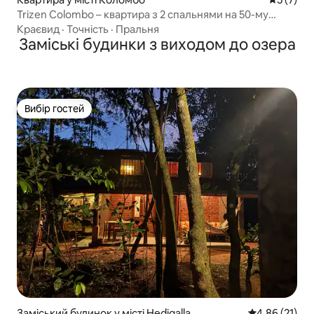
Trizen Colombo – квартира з 2 спальнями на 50-му
поверсі
Краєвид
·
Точність
·
Пральня
Заміські будинки з виходом до озера
Вибір гостей
Вибір гостей
Заміський будинок у місті Hedigalla
Середня оцінк
4,86 (21)