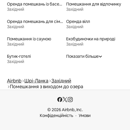
Оренда помешкань із басейном
Помешкання для відпочинку
Західний
Західний
Оренда помешкань для сімей
Оренда вілл
Західний
Західний
Помешкання із сауною
Екобудиночки на природі
Західний
Західний
Бутик-готелі
Показати більше
Західний
Airbnb
Шрі-Ланка
Західний
Помешкання з виходом до озера
© 2026 Airbnb, Inc.
Конфіденційність
Умови