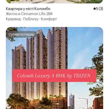
Квартира у місті Коломбо
Середня о
5 (3)
Житло в Cinnamon Life 2BR
Краєвид
·
Поблизу
·
Комфорт
Супергосподар
Супергосподар