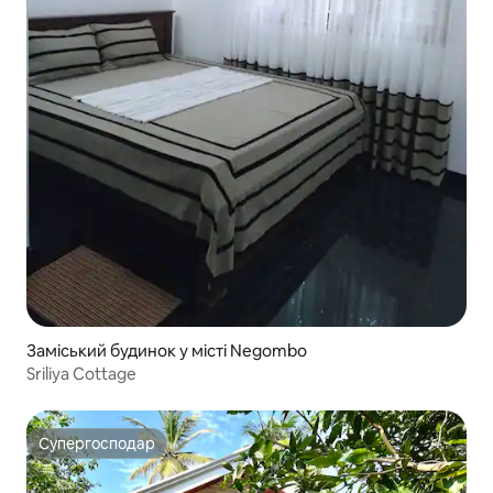
Заміський будинок у місті Negombo
Sriliya Cottage
Супергосподар
Супергосподар