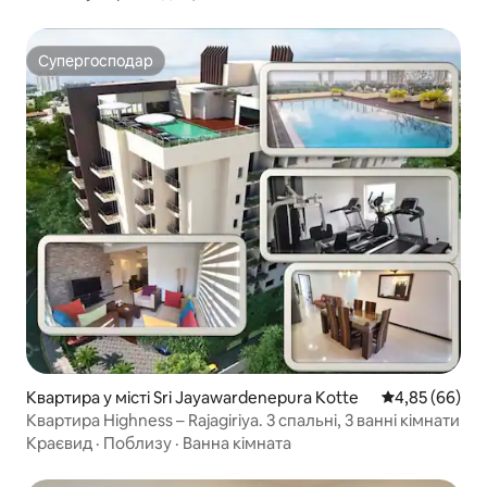
Супергосподар
Супергосподар
Квартира у місті Sri Jayawardenepura Kotte
Середня оцінка
4,85 (66)
Квартира Highness – Rajagiriya. 3 спальні, 3 ванні кімнати
Краєвид
·
Поблизу
·
Ванна кімната