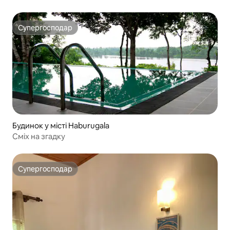
Супергосподар
Супергосподар
Будинок у місті Haburugala
Сміх на згадку
Супергосподар
Супергосподар