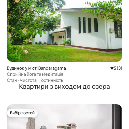
Будинок у місті Bandaragama
Середня о
5 (3)
Спокійна йога та медитація
Стан
·
Чистота
·
Гостинність
Квартири з виходом до озера
Вибір гостей
Вибір гостей